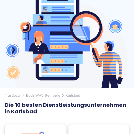
Trustlocal
Baden-Württemberg
Karlsbad
arrow_forward_ios
arrow_forward_ios
Die 10 besten Dienstleistungsunternehmen
in Karlsbad