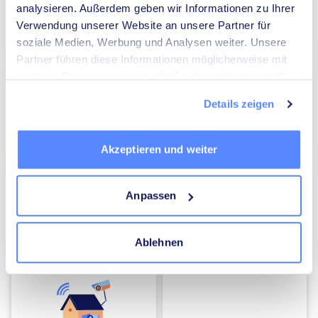
analysieren. Außerdem geben wir Informationen zu Ihrer
Verwendung unserer Website an unsere Partner für
Umzugsunternehmen
Heizungsbauer
soziale Medien, Werbung und Analysen weiter. Unsere
Partner führen diese Informationen möglicherweise mit
weiteren Daten zusammen, die Sie ihnen bereitgestellt
haben oder die sie im Rahmen Ihrer Nutzung der Dienste
Details zeigen
gesammelt haben.
Elektriker
Mediatoren
Akzeptieren und weiter
Anpassen
Ablehnen
Energieberater
Kammerjäger