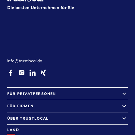
Die besten Unternehmen für Sie
info@trustlocal.de
keyboard_arrow_down
FÜR PRIVATPERSONEN
keyboard_arrow_down
FÜR FIRMEN
keyboard_arrow_down
ÜBER TRUSTLOCAL
LAND