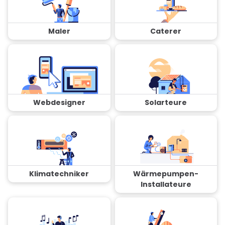
Maler
Caterer
Webdesigner
Solarteure
Klimatechniker
Wärmepumpen-
Installateure