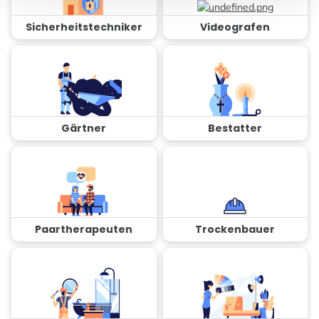
Sicherheitstechniker
Videografen
Gärtner
Bestatter
Paartherapeuten
Trockenbauer