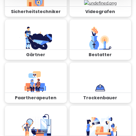
Sicherheitstechniker
Videografen
Gärtner
Bestatter
Paartherapeuten
Trockenbauer