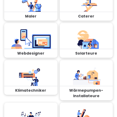
Maler
Caterer
Webdesigner
Solarteure
Klimatechniker
Wärmepumpen-
Installateure