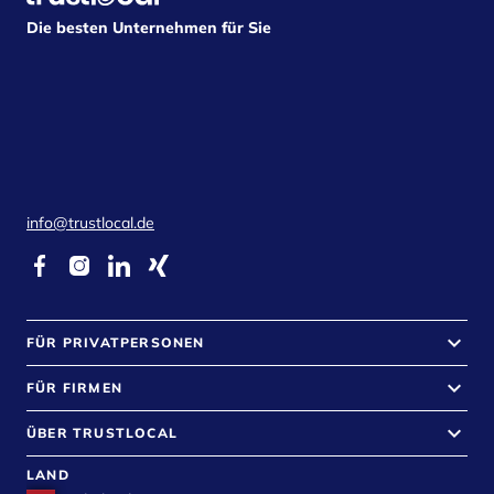
Die besten Unternehmen für Sie
info@trustlocal.de
keyboard_arrow_down
FÜR PRIVATPERSONEN
keyboard_arrow_down
FÜR FIRMEN
keyboard_arrow_down
ÜBER TRUSTLOCAL
LAND