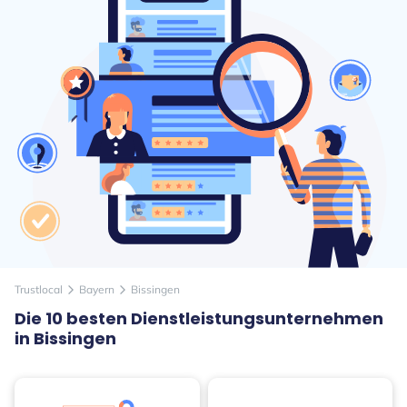
Trustlocal
Bayern
Bissingen
arrow_forward_ios
arrow_forward_ios
Die 10 besten Dienstleistungsunternehmen
in Bissingen