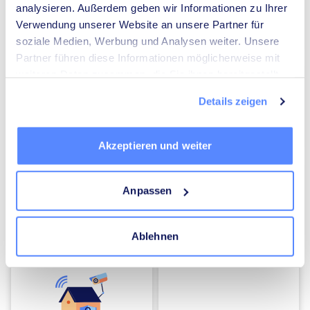
analysieren. Außerdem geben wir Informationen zu Ihrer
Verwendung unserer Website an unsere Partner für
Umzugsunternehmen
Heizungsbauer
soziale Medien, Werbung und Analysen weiter. Unsere
Partner führen diese Informationen möglicherweise mit
weiteren Daten zusammen, die Sie ihnen bereitgestellt
haben oder die sie im Rahmen Ihrer Nutzung der Dienste
Details zeigen
gesammelt haben.
Elektriker
Mediatoren
Akzeptieren und weiter
Anpassen
Ablehnen
Energieberater
Kammerjäger