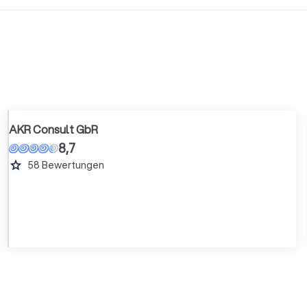
AKR Consult GbR
8,7
grade
58
Bewertungen