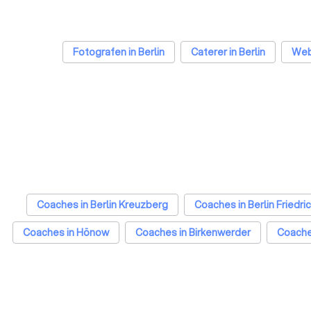
Fotografen in Berlin
Caterer in Berlin
Webd
Coaches in Berlin Kreuzberg
Coaches in Berlin Friedri
Coaches in Hönow
Coaches in Birkenwerder
Coache
Coaches in Frankfurt am Main
Coaches in Stuttgart
Coaches in Dresden
Coaches in Hannover
Coa