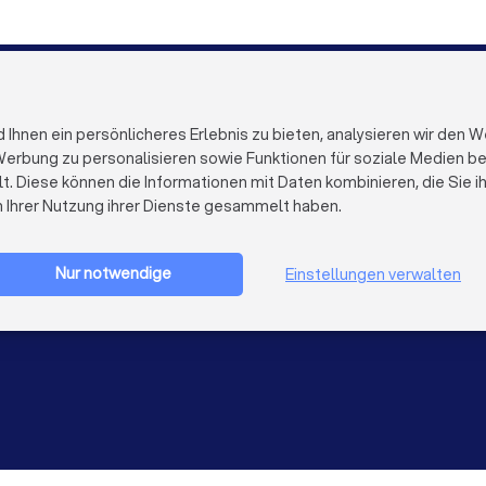
Coaches in Bonn
Coaches in Münster
FÜR FIRMEN
ÜBER TRUST
Firmenprofil löschen
Über Trustloc
hnen ein persönlicheres Erlebnis zu bieten, analysieren wir den W
Trustlocal Top Pro
Arbeiten bei 
erbung zu personalisieren sowie Funktionen für soziale Medien bere
Erfahrungen
Kontakt
lt. Diese können die Informationen mit Daten kombinieren, die Sie 
Impulse
Datenschutz
n Ihrer Nutzung ihrer Dienste gesammelt haben.
Cookies
Firma registrieren
Impressum
AGB
Nur notwendige
Einstellungen verwalten
Sitemap