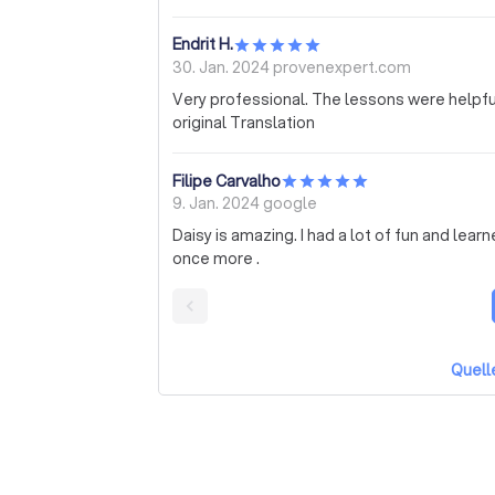
nutzen. Etwas mehr Empathie würde alles e
Endrit H.
30. Jan. 2024
provenexpert.com
Very professional. The lessons were helpful.
original Translation
Filipe Carvalho
9. Jan. 2024
google
Daisy is amazing. I had a lot of fun and learned a lot to. Just how learning should be. Thank you
once more .
Quell