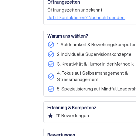
Öffnungszeiten
Wenn Sie Interesse an einer Zusammenarbe
Öffnungszeiten unbekannt
erfahren möchten, lade ich Sie herzlich ein
Jetzt kontaktieren? Nachricht senden.
Gemeinsam können wir herausfinden, wie ich 
Veränderungsprozessen unterstützen kann
Warum uns wählen?
check_circle
1. Achtsamkeit & Beziehungskompete
check_circle
2. Individuelle Supervisionskonzepte
check_circle
3. Kreativität & Humor in der Methodik
4. Fokus auf Selbstmanagement &
check_circle
Stressmanagement
check_circle
5. Spezialisierung auf Mindful Leaders
Erfahrung & Kompetenz
star
111
Bewertungen
Bewertungen