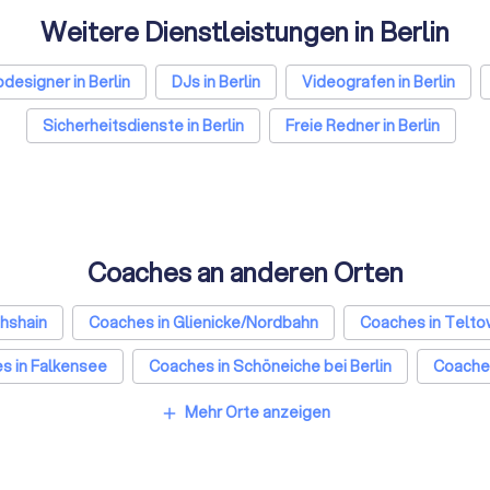
Weitere Dienstleistungen in Berlin
esigner in Berlin
DJs in Berlin
Videografen in Berlin
Sicherheitsdienste in Berlin
Freie Redner in Berlin
Coaches an anderen Orten
chshain
Coaches in Glienicke/Nordbahn
Coaches in Telto
s in Falkensee
Coaches in Schöneiche bei Berlin
Coache
Coaches in Düsseldorf
Coaches in Dortmund
Coaches i
Mehr Orte anzeigen
add
ches in Leipzig
Coaches in Duisburg
Coaches in Bochu