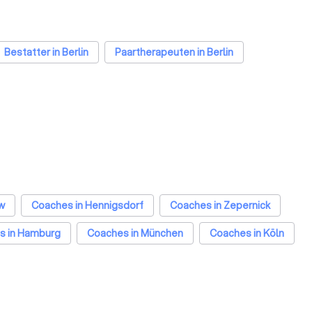
Bestatter in Berlin
Paartherapeuten in Berlin
w
Coaches in Hennigsdorf
Coaches in Zepernick
s in Hamburg
Coaches in München
Coaches in Köln
n Essen
Coaches in Bremen
Coaches in Nürnberg
m
Coaches in Wuppertal
Coaches in Bielefeld