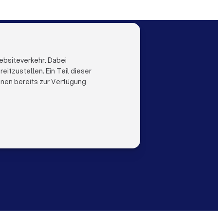
LOCAL
LAND
al
Niederlande
ebsiteverkehr. Dabei
Trustlocal
Belgien
itzustellen. Ein Teil dieser
Deutschland
ihnen bereits zur Verfügung
Spanien