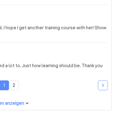
infacher machen. Danke Daisy für deine Zeit🙏🏻
 I hope I get another training course with her! Show
1
2
en anzeigen