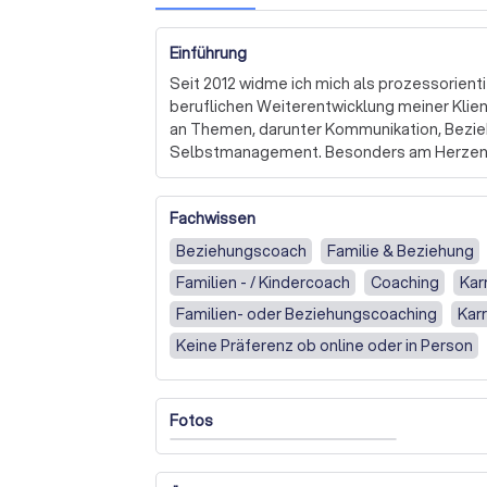
Einführung
Seit 2012 widme ich mich als prozessorienti
beruflichen Weiterentwicklung meiner Klien
an Themen, darunter Kommunikation, Bezi
Selbstmanagement. Besonders am Herzen li
Empathie, sowohl in Führungsrollen als auch 
Fachwissen
Meine Arbeit zeichnet sich durch eine krea
stets humorvoll und zielgerichtet ist. Ich o
Beziehungscoach
Familie & Beziehung
meiner Klienten, was von der Einzelarbeit bi
Familien - / Kindercoach
Coaching
Kar
Organisationssystemen reicht. In meinen Coa
dem Authentizität und innere Diversität gef
Familien- oder Beziehungscoaching
Kar
persönliche Identität meiner Klienten zu stä
Keine Präferenz ob online oder in Person
Ich biete auch prozessorientierte Supervis
Dabei liegt der Schwerpunkt auf der profes
Fotos
und der Teamentwicklung. Durch die Arbeit 
unterstütze ich meine Klienten dabei, tiefer
gewinnen und neue Handlungsperspektiven 