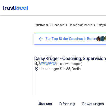
Trustlocal
Coaches
Coaches in Berlin
Daisy 
arrow_forward_ios
arrow_forward_ios
arrow_forward_ios
arrow_back
Zur Top 10 der Coaches in Berlin
Daisy Krüger - Coaching, Supervision
8,7
(
111
Bewertungen
)
place
Ilsenburger Str. 35, Berlin
Über uns
Erfahrung
Bewertungen