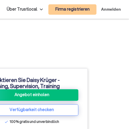
Firma registrieren
Über Trustlocal
Anmelden
tieren Sie Daisy Krüger -
ng, Supervision, Training
Angebot einholen
Verfügbarkeit checken
100% gratis und unverbindlich
check