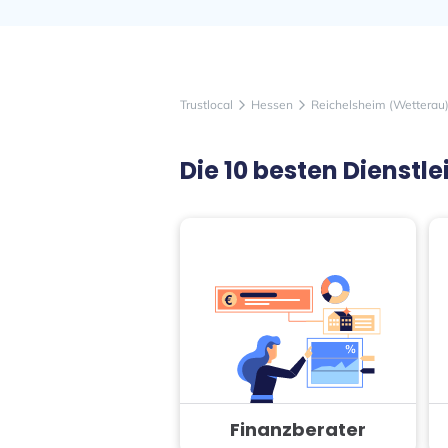
Trustlocal
Hessen
Reichelsheim (Wetterau
arrow_forward_ios
arrow_forward_ios
Die 10 besten Dienst
Finanzberater