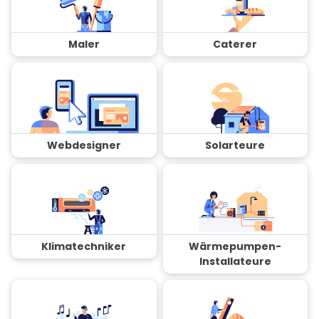
Maler
Caterer
Webdesigner
Solarteure
Klimatechniker
Wärmepumpen-
Installateure