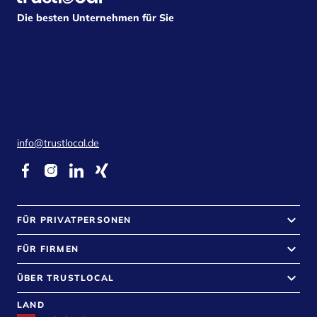
Die besten Unternehmen für Sie
info@trustlocal.de
keyboard_arrow_down
FÜR PRIVATPERSONEN
keyboard_arrow_down
FÜR FIRMEN
keyboard_arrow_down
ÜBER TRUSTLOCAL
LAND