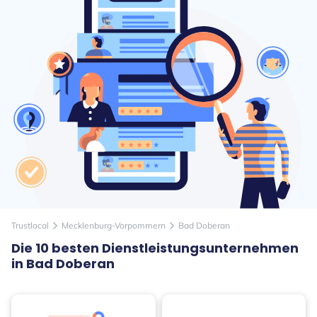
Trustlocal
Mecklenburg-Vorpommern
Bad Doberan
arrow_forward_ios
arrow_forward_ios
Die 10 besten Dienstleistungsunternehmen
in Bad Doberan