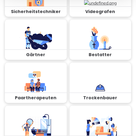
Sicherheitstechniker
Videografen
Gärtner
Bestatter
Paartherapeuten
Trockenbauer