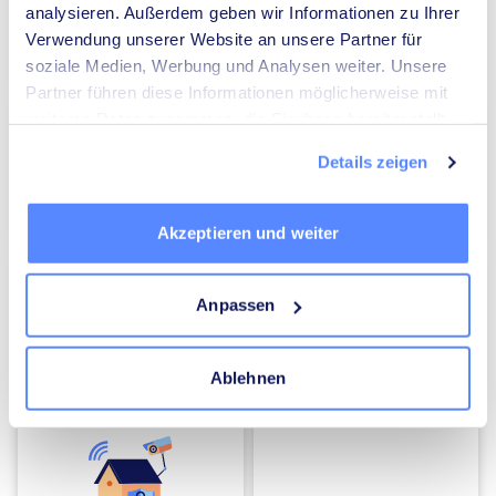
analysieren. Außerdem geben wir Informationen zu Ihrer
Verwendung unserer Website an unsere Partner für
Umzugsunternehmen
Heizungsbauer
soziale Medien, Werbung und Analysen weiter. Unsere
Partner führen diese Informationen möglicherweise mit
weiteren Daten zusammen, die Sie ihnen bereitgestellt
haben oder die sie im Rahmen Ihrer Nutzung der Dienste
Details zeigen
gesammelt haben.
Elektriker
Mediatoren
Akzeptieren und weiter
Anpassen
Ablehnen
Energieberater
Kammerjäger