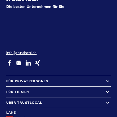
Die besten Unternehmen für Sie
info@trustlocal.de
keyboard_arrow_down
FÜR PRIVATPERSONEN
keyboard_arrow_down
FÜR FIRMEN
keyboard_arrow_down
ÜBER TRUSTLOCAL
LAND