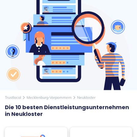
Trustlocal
Mecklenburg-Vorpommern
Neukloster
arrow_forward_ios
arrow_forward_ios
Die 10 besten Dienstleistungsunternehmen
in Neukloster