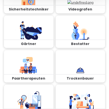
Sicherheitstechniker
Videografen
Gärtner
Bestatter
Paartherapeuten
Trockenbauer