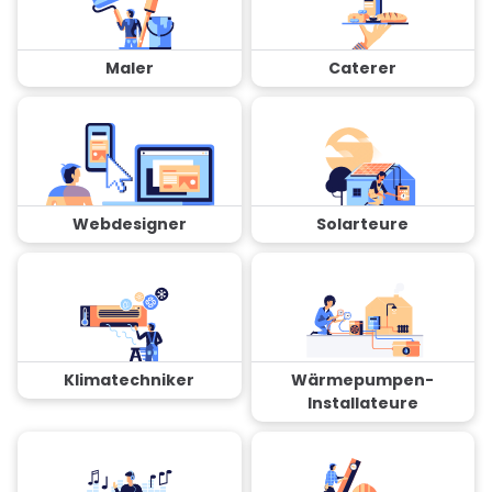
Maler
Caterer
Webdesigner
Solarteure
Klimatechniker
Wärmepumpen-
Installateure