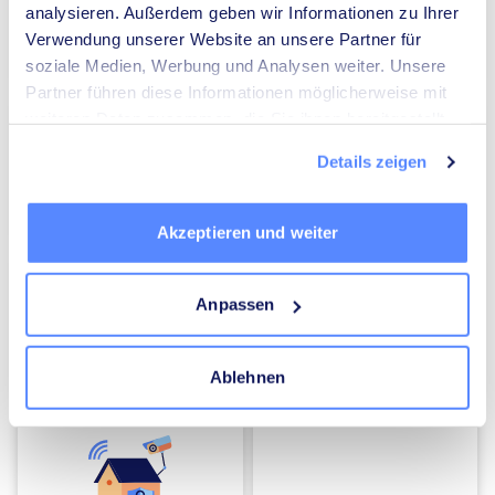
analysieren. Außerdem geben wir Informationen zu Ihrer
Verwendung unserer Website an unsere Partner für
Umzugsunternehmen
Heizungsbauer
soziale Medien, Werbung und Analysen weiter. Unsere
Partner führen diese Informationen möglicherweise mit
weiteren Daten zusammen, die Sie ihnen bereitgestellt
haben oder die sie im Rahmen Ihrer Nutzung der Dienste
Details zeigen
gesammelt haben.
Elektriker
Mediatoren
Akzeptieren und weiter
Anpassen
Ablehnen
Energieberater
Kammerjäger