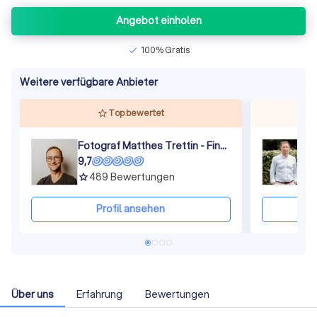
Angebot einholen
100% Gratis
check
Weitere verfügbare Anbieter
Top bewertet
Fotograf Matthes Trettin - Fine in Art
U
9,7
9
489
Bewertungen
grade
gra
Profil ansehen
Über uns
Erfahrung
Bewertungen