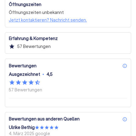
Kita-, Kindergarten- & Schulfotografie
Öffnungszeiten
Hochzeitsvideo
Unternehmensfilm / Imagefilm
Öffnungszeiten unbekannt
Jetzt kontaktieren? Nachricht senden.
Marketing / Werbung
Sonstige
Werbeclip
Produkt-Video
Andere Videoart
Morgens & Mittags
Mittags & Abends
Morgens & Abends
Nur mittags
Erfahrung & Kompetenz
star
57
Bewertungen
Bewertungen
inf
Ausgezeichnet
•
4,5
57
Bewertungen
Bewertungen aus anderen Quellen
inf
Ulrike Bethig
4. März 2025
google