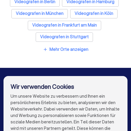
Videografen in Berlin
Videografen in Hamburg
Videografen in München
Videografen in Köln
Videografen in Frankfurt am Main
Videografen in Stuttgart
Videografen in Düsseldorf
Mehr Orte anzeigen
add
Videografen in Dortmund
Videografen in Essen
Videografen in Bremen
Videografen in Nürnberg
Videografen in Dresden
Videografen in Hannover
Wir verwenden Cookies
Videografen in Leipzig
Videografen in Duisburg
Um unsere Website zu verbessern und Ihnen ein
Die besten Unternehmen für Sie
persönlicheres Erlebnis zu bieten, analysieren wir den
Videografen in Bochum
Videografen in Wuppertal
Websiteverkehr. Dabei verwenden wir Daten, um Inhalte
info@trustlocal.de
und Werbung zu personalisieren sowie Funktionen für
Videografen in Bielefeld
Videografen in Bonn
soziale Medien bereitzustellen. Ein Teil dieser Daten
wird mit unseren Partnern geteilt. Diese können die
Videografen in Münster