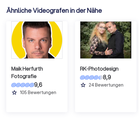
Ähnliche Videografen in der Nähe
Maik Herfurth
RK-Photodesign
Fotografie
8,9
9,6
grade
24
Bewertungen
grade
105
Bewertungen