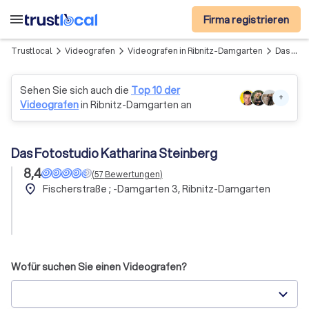
menu
Firma registrieren
Trustlocal
Videografen
Videografen in Ribnitz-Damgarten
Das Fotostudio Katharina Steinberg
arrow_forward_ios
arrow_forward_ios
arrow_forward_ios
Sehen Sie sich auch die
Top 10 der
+
Videografen
in Ribnitz-Damgarten an
Das Fotostudio Katharina Steinberg
8,4
(
57
Bewertungen
)
place
Fischerstraße ; -Damgarten 3, Ribnitz-Damgarten
Wofür suchen Sie einen Videografen?