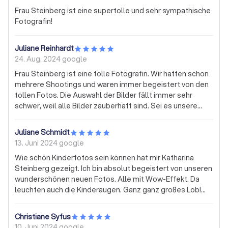
Frau Steinberg ist eine supertolle und sehr sympathische
Fotografin!
Juliane Reinhardt
24. Aug. 2024
google
Frau Steinberg ist eine tolle Fotografin. Wir hatten schon
mehrere Shootings und waren immer begeistert von den
tollen Fotos. Die Auswahl der Bilder fällt immer sehr
schwer, weil alle Bilder zauberhaft sind. Sei es unsere
Hochzeitsbilder, das Neugeborenshooting von unserem
Sohn, die kleinen Shootings zwischendurch oder die
Juliane Schmidt
Familienbilder. Unsere privaten Bilder nur bei Frau
13. Juni 2024
google
Steinberg.
Wie schön Kinderfotos sein können hat mir Katharina
Steinberg gezeigt. Ich bin absolut begeistert von unseren
wunderschönen neuen Fotos. Alle mit Wow-Effekt. Da
leuchten auch die Kinderaugen. Ganz ganz großes Lob!
Wir kommen gerne wieder!
Christiane Syfus
10. Juni 2024
google