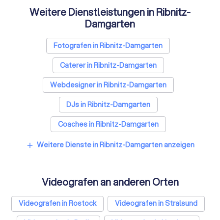
Weitere Dienstleistungen in Ribnitz-
Damgarten
Fotografen in Ribnitz-Damgarten
Caterer in Ribnitz-Damgarten
Webdesigner in Ribnitz-Damgarten
DJs in Ribnitz-Damgarten
Coaches in Ribnitz-Damgarten
Bestatter in Ribnitz-Damgarten
Weitere Dienste in Ribnitz-Damgarten anzeigen
add
Paartherapeuten in Ribnitz-Damgarten
Videografen an anderen Orten
Sicherheitsdienste in Ribnitz-Damgarten
Freie Redner in Ribnitz-Damgarten
Videografen in Rostock
Videografen in Stralsund