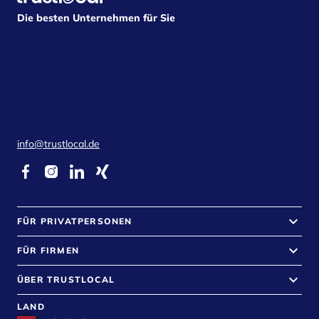
Die besten Unternehmen für Sie
info@trustlocal.de
keyboard_arrow_down
FÜR PRIVATPERSONEN
keyboard_arrow_down
FÜR FIRMEN
keyboard_arrow_down
ÜBER TRUSTLOCAL
LAND