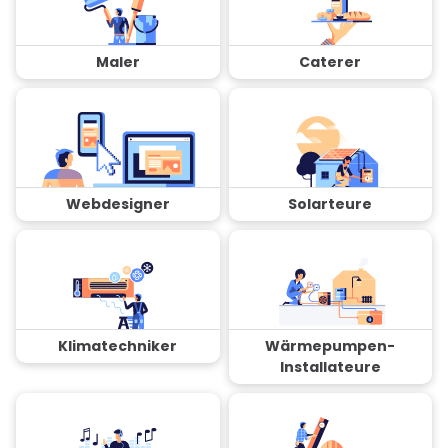
Maler
Caterer
Webdesigner
Solarteure
Klimatechniker
Wärmepumpen-
Installateure