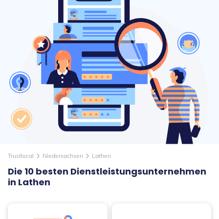
Trustlocal
Niedersachsen
Lathen
arrow_forward_ios
arrow_forward_ios
Die 10 besten Dienstleistungsunternehmen
in Lathen