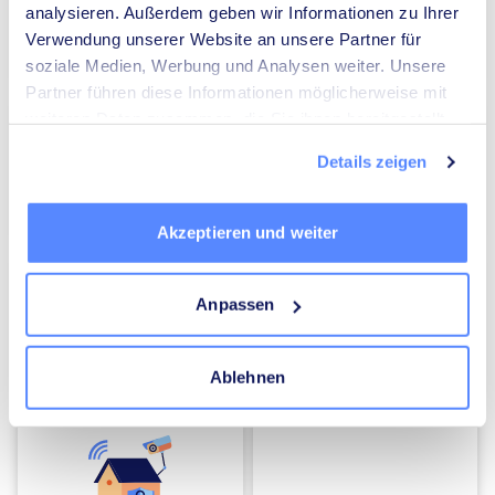
analysieren. Außerdem geben wir Informationen zu Ihrer
Verwendung unserer Website an unsere Partner für
Umzugsunternehmen
Heizungsbauer
soziale Medien, Werbung und Analysen weiter. Unsere
Partner führen diese Informationen möglicherweise mit
weiteren Daten zusammen, die Sie ihnen bereitgestellt
haben oder die sie im Rahmen Ihrer Nutzung der Dienste
Details zeigen
gesammelt haben.
Elektriker
Mediatoren
Akzeptieren und weiter
Anpassen
Ablehnen
Energieberater
Kammerjäger