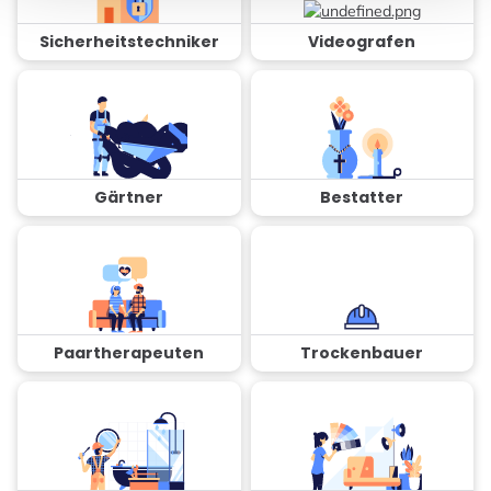
Sicherheitstechniker
Videografen
Gärtner
Bestatter
Paartherapeuten
Trockenbauer