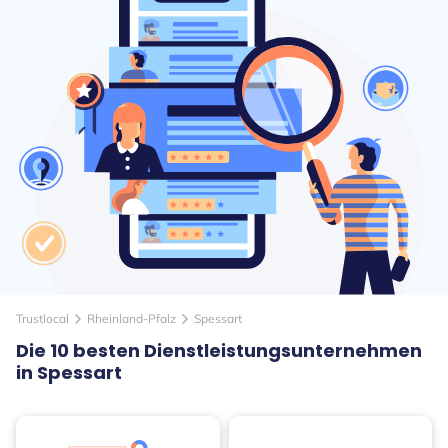
Trustlocal
Rheinland-Pfalz
Spessart
arrow_forward_ios
arrow_forward_ios
Die 10 besten Dienstleistungsunternehmen
in Spessart