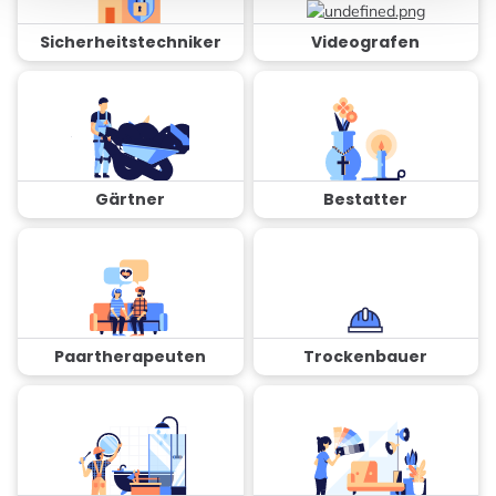
Sicherheitstechniker
Videografen
Gärtner
Bestatter
Paartherapeuten
Trockenbauer