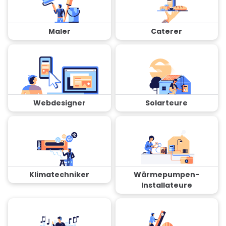
Maler
Caterer
Webdesigner
Solarteure
Klimatechniker
Wärmepumpen-
Installateure