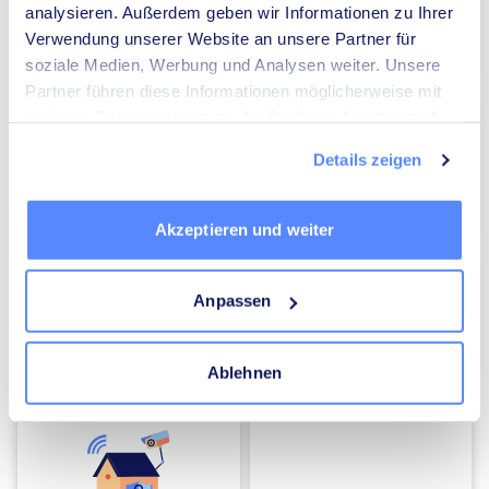
analysieren. Außerdem geben wir Informationen zu Ihrer
Verwendung unserer Website an unsere Partner für
Umzugsunternehmen
Heizungsbauer
soziale Medien, Werbung und Analysen weiter. Unsere
Partner führen diese Informationen möglicherweise mit
weiteren Daten zusammen, die Sie ihnen bereitgestellt
haben oder die sie im Rahmen Ihrer Nutzung der Dienste
Details zeigen
gesammelt haben.
Elektriker
Mediatoren
Akzeptieren und weiter
Anpassen
Ablehnen
Energieberater
Kammerjäger