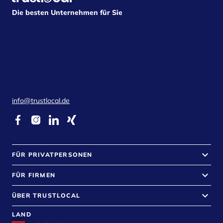
Die besten Unternehmen für Sie
info@trustlocal.de
keyboard_arrow_down
FÜR PRIVATPERSONEN
keyboard_arrow_down
FÜR FIRMEN
keyboard_arrow_down
ÜBER TRUSTLOCAL
LAND