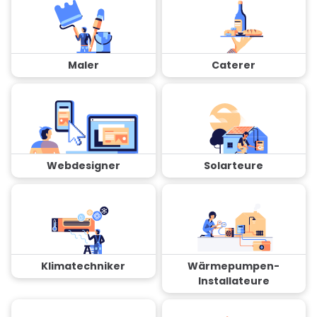
Maler
Caterer
Webdesigner
Solarteure
Klimatechniker
Wärmepumpen-
Installateure