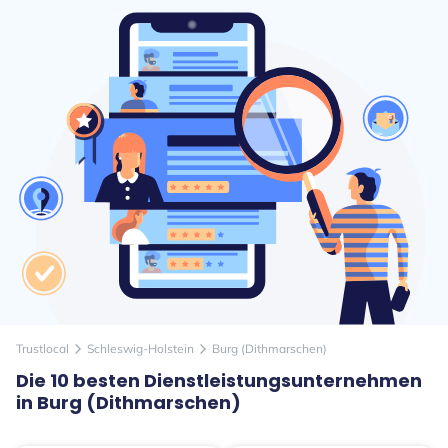
Trustlocal
Schleswig-Holstein
Burg (Dithmarschen)
arrow_forward_ios
arrow_forward_ios
Die 10 besten Dienstleistungsunternehmen
in Burg (Dithmarschen)