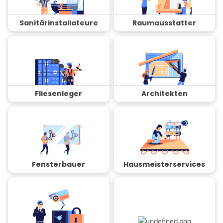
Sanitärinstallateure
Raumausstatter
Fliesenleger
Architekten
Fensterbauer
Hausmeisterservices