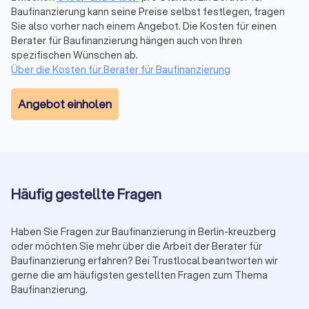
Die Beratung für die Baufinanzierung und andere
Baufinanzierung kann seine Preise selbst festlegen, fragen
Finanzdienstleistung ist immer individuell. Die eigene
Sie also vorher nach einem Angebot. Die Kosten für einen
Finanzsituation und die persönlichen Lebensverhältnisse
Berater für Baufinanzierung hängen auch von Ihren
spielen eine tragende Rolle. Entsprechend möchten Kunden
spezifischen Wünschen ab.
von Finanzberatungen nicht nur einen guten Berater mit
Über die Kosten für Berater für Baufinanzierung
angepassten Finanzlösungen, sondern auch ein versiertes
Gegenüber, das mit Erfahrung, Fachkenntnis und Diskretion
Angebot einholen
überzeugt. Während manchmal eine Onlineberatung
ausreichend sein kann, bietet die persönliche Vorortberatung
weiterführende Möglichkeiten. Durch unsere Bewertungen
von echten Kunden erhalten Sie erste Anhaltspunkte zu
bereits vollzogenen Aufträgen und deren Zufriedenheit.
Informieren Sie sich bei Trustlocal zu passenden Beratern für
Häufig gestellte Fragen
die Baufinanzierung aus Deutschland oder direkt in Ihrer Nähe.
Haben Sie Fragen zur Baufinanzierung in Berlin-kreuzberg
Abrechnung der Arbeitszeit bei Beratern für
oder möchten Sie mehr über die Arbeit der Berater für
Baufinanzierung erfahren? Bei Trustlocal beantworten wir
Baufinanzierung
gerne die am häufigsten gestellten Fragen zum Thema
Die Berechnung der Arbeitszeit kann von Beratern für
Baufinanzierung.
Baufinanzierung ebenso wie das Honorar pro Stunde