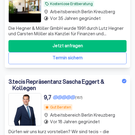
Kostenlose Erstberatung
local_offer
Arbeitsbereich Berlin Kreuzberg
place
Vor 35 Jahren gegründet
timelapse
Die Hegner & Möller GmbH wurde 1991 durch Lutz Hegner
und Carsten Möller als Kanzlei für Finanzen und
Immobilien gegründet. Wir haben uns auf
Finanzierungslösungen in schwierigen Fällen spezialisiert.
Jetzt anfragen
Täglich haben wir mit Kunden zu tun, die häufig bei Ihrer
Bank eine Kündigung oder Absage erhalten.
Termin sichern
3
.
tecis Repräsentanz Sascha Eggert &
Kollegen
9,7
(157)
Gut Beraten
star
Arbeitsbereich Berlin Kreuzberg
place
Vor 18 Jahren gegründet
timelapse
Dürfen wir uns kurz vorstellen? Wir sind tecis – die