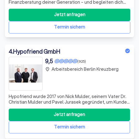
Finanzberatung deiner Generation – und begleiten dich
auf deinem Weg in eine finanziell selbstbestimmte
Zukunft. Altersvorsorge, Absicherung, Vermögensaufbau,
Jetzt anfragen
Immobilienfinanzierung – wir sind Ansprechpartner für die
finanziellen Fragen in deinem
Termin sichern
4
.
Hypofriend GmbH
9,5
(925)
Arbeitsbereich Berlin Kreuzberg
place
Hypofriend wurde 2017 von Nick Mulder, seinem Vater Dr.
Christian Mulder und Pavel Jurasek gegründet, um Kunden
dabei zu helfen, schlaue Hypothekenentscheidungen zu
treffen. Zusammen mit einem Team von über 75 Beratern,
Jetzt anfragen
Ingenieuren, Wirtschaftswissenschaftlern und haben sie
bereits Tausenden von Ku
Termin sichern