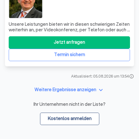
Unsere Leistungen bieten wir in diesen schwierigen Zeiten
weiterhin an, per Videokonferenz, per Telefon oder auch -
mit den erforderlichen Sicherheitsmaßnahmen - vor Ort.
Beratung, Coaching und Finanzierung sind unsere
Jetzt anfragen
Standbeine. Wir verfügen über unterschiedliche, sich
ergänzende Kompetenzen und
Termin sichern
Aktualisiert: 05.08.2026 um 13:54
info
keyboard_arrow_down
Weitere Ergebnisse anzeigen
Ihr Unternehmen nicht in der Liste?
Kostenlos anmelden