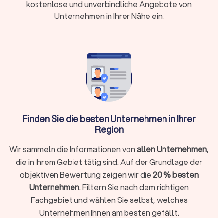
kostenlose und unverbindliche Angebote von
Informationen, die Ihnen transparent und übersichtlich für die
Unternehmen in Ihrer Nähe ein.
Erstauswahl zur Verfügung stehen. Finden Sie in unserer Top
Liste den richtigen Berater für Baufinanzierung in Ihrer Nähe.
Wie finde ich den richtigen Berater für meine
Baufinanzierung?
Unsere Plattform Trustlocal ist Ihre optimale Hilfestellung
bei der Suche nach einem Finanzberater für Immobilien,
Grundstücke und vieles mehr. Damit Ihre Auswahl in der
Finden Sie die besten Unternehmen in Ihrer
Übersicht der Anbieter etwas leichter fällt, sollten Sie für die
Region
Vorauswahl einige Faktoren berücksichtigen, um den
individuell passenden Partner für die Beratung zur
Wir sammeln die Informationen von
allen Unternehmen
,
Baufinanzierung zu finden:
Expertise und Spezialisierung für die Baufinanzierung
die in Ihrem Gebiet tätig sind. Auf der Grundlage der
Qualifikation und Erfahrung
objektiven Bewertung zeigen wir die
20 % besten
Bewertungen für Beratungen
Kosten für die Beratung zur Baufinanzierung
Unternehmen
. Filtern Sie nach dem richtigen
Fachgebiet und wählen Sie selbst, welches
Unternehmen Ihnen am besten gefällt.