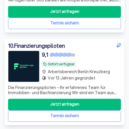
Vollfinanzierung ohne Eigenkapital möglich. Interessant
auch Optimierung Ihrer bestehenden Finanzierungen
Jetzt anfragen
durch Zusammenfassung vorhandener Verbindlichkeiten
mit dem Ziel teils erheblicher R
Termin sichern
10
.
Finanzierungspiloten
9,1
(5)
Sofort verfügbar
local_offer
Arbeitsbereich Berlin Kreuzberg
place
Vor 13 Jahren gegründet
timelapse
Die Finanzierungspiloten – Ihr erfahrenes Team für
Immobilien- und Baufinanzierung Wir sind ein Team aus
Immobiliendarlehensvermittlern, Energieberatern,
Architekten, Bauingenieuren und Handwerksmeistern – mit
Jetzt anfragen
über 15 Jahren praktischer Erfahrung im Bau- und
Immobilienbereich. Unser Angebot: - Ve
Termin sichern