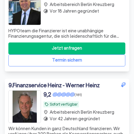
Arbeitsbereich Berlin Kreuzberg
place
Vor 18 Jahren gegründet
timelapse
HYPOteam die Finanzierer ist eine unabhängige
Finanzierungsagentur, die sich leidenschaftlich für die
Vermittlung von Finanzierungen einsetzt. Seit unserer
Gründung im Jahr 2008 haben wir uns darauf spezialisiert,
Jetzt anfragen
sowohl regional als auch überregional Finanzierungen zu
vermitteln. Unser Hauptsitz be
Termin sichern
9
.
Finanzservice Heinz - Werner Heinz
9,2
(181)
Sofort verfügbar
local_offer
Arbeitsbereich Berlin Kreuzberg
place
Vor 42 Jahren gegründet
timelapse
Wir können Kunden in ganz Deutschland finanzieren. Wir
verfügen über 300 Banken als Kooperationspartner, auch