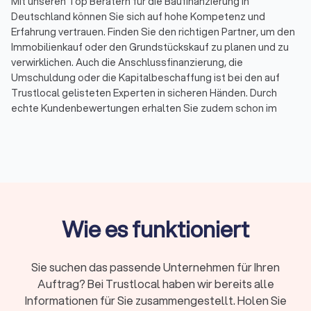
Mit unseren Top Beratern für die Baufinanzierung in
Deutschland können Sie sich auf hohe Kompetenz und
Erfahrung vertrauen. Finden Sie den richtigen Partner, um den
Immobilienkauf oder den Grundstückskauf zu planen und zu
verwirklichen. Auch die Anschlussfinanzierung, die
Umschuldung oder die Kapitalbeschaffung ist bei den auf
Trustlocal gelisteten Experten in sicheren Händen. Durch
echte Kundenbewertungen erhalten Sie zudem schon im
Vorfeld einen Eindruck von den angebotenen Leistungen der
besten ihres Fachs, die mit einem durchschnittlichen
Trustlocal-Score von 8.3 bewertet wurden. So finden Sie
unkompliziert unabhängige Berater für die Baufinanzierung in
Berlin Kreuzberg und Umgebung.
Wenige Mouseklicks reichen aus, um eine Vorauswahl auf
unserer Trustlocal Plattform zu treffen. Nicht nur der Score,
Wie es funktioniert
sondern auch die gewünschte Dienstleistung lässt sich
Filtern, während Sie im Profil der Anbieter für Baufinanzierung
in Deutschland erste Hinweise auf das Portfolio erhalten. Eine
Sie suchen das passende Unternehmen für Ihren
kostenlose Erstberatung, eine Spezialisierung auf
Auftrag? Bei Trustlocal haben wir bereits alle
Immobilienfinanzierungen oder Anschlussfinanzierungen, die
Informationen für Sie zusammengestellt. Holen Sie
Beratung online oder persönlich vor Ort sind nur einige der