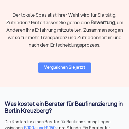
Spezialgebieten der Beratung ab.
Der lokale Spezialist Ihrer Wahl wird für Sie tätig.
Zufrieden? Hinterlassen Sie gerne eine
Bewertung
, um
Finanzberatung und Baufinanzierung - Zinsen,
Anderen Ihre Erfahrung mitzuteilen. Zusammen sorgen
Laufzeit und vieles mehr
wir so für mehr Transparenz und Zufriedenheit im und
Die Aufgaben für Berater sind bei den Finanzthemen sehr
nach dem Entscheidungsprozess.
vielfältig. Während die einen sich mit den Zinsen bei der
Baufinanzierung von Neubauten besonders gut auskennen,
bieten andere durch die Spezialisierung auf Renovierung und
Modernisierung bessere Optionen für die Folgefinanzierung
Vergleichen Sie jetzt
oder können verschiedene Finanzbereich miteinander
verbinden. Bei Trustlocal finden Sie für jede Finanzfrage den
passenden Berater, der die Baufinanzierung, die
Altersvorsorge oder andere Aspekte mit Ihnen zusammen
durchgeht, um Ihre Finanzen auf die bestmögliche Basis zu
Was kostet ein Berater für Baufinanzierung in
bringen.
Berlin Kreuzberg?
Die Kosten für einen Berater für Baufinanzierung liegen
Beratungsaufträge nach Maß
zwischen
€
100
,-
und
€
150
,-
pro Stunde. Ein Berater für