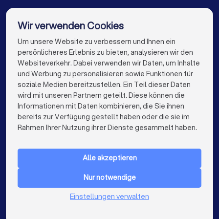
Berater für Baufinanzierung in Zepernick
Berater für Baufinanzierung in Hennigsdorf
Wir verwenden Cookies
Berater für Baufinanzierung in Schöneiche bei Berlin
Um unsere Website zu verbessern und Ihnen ein
Die besten Berater für Baufinanzierung für Sie
persönlicheres Erlebnis zu bieten, analysieren wir den
Berater für Baufinanzierung in Hamburg
Websiteverkehr. Dabei verwenden wir Daten, um Inhalte
info@trustlocal.de
und Werbung zu personalisieren sowie Funktionen für
Berater für Baufinanzierung in München
soziale Medien bereitzustellen. Ein Teil dieser Daten
wird mit unseren Partnern geteilt. Diese können die
Berater für Baufinanzierung in Köln
Informationen mit Daten kombinieren, die Sie ihnen
bereits zur Verfügung gestellt haben oder die sie im
Berater für Baufinanzierung in Frankfurt am Main
keyboard_arrow_down
FÜR PRIVATPERSONEN
Rahmen Ihrer Nutzung ihrer Dienste gesammelt haben.
Berater für Baufinanzierung in Stuttgart
keyboard_arrow_down
FÜR FIRMEN
Berater für Baufinanzierung in Düsseldorf
Alle akzeptieren
keyboard_arrow_down
ÜBER TRUSTLOCAL
Berater für Baufinanzierung in Dortmund
Nur notwendige
LAND
Niederlande
Einstellungen verwalten
Berater für Baufinanzierung in Essen
Belgien
Deutschland
Berater für Baufinanzierung in Nürnberg