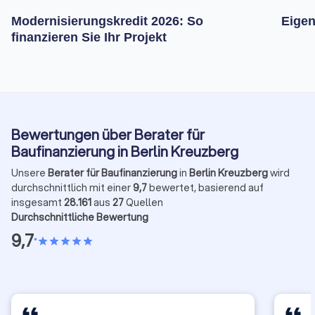
Modernisierungskredit 2026: So
Eigen
finanzieren Sie Ihr Projekt
Bewertungen über Berater für
Baufinanzierung in Berlin Kreuzberg
Unsere
Berater für Baufinanzierung
in
Berlin Kreuzberg
wird
durchschnittlich mit einer
9,7
bewertet, basierend auf
insgesamt
28.161
aus
27
Quellen
Durchschnittliche Bewertung
9,7
•
star
star
star
star
star