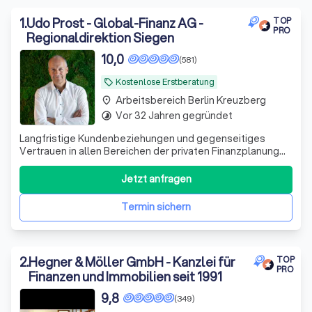
Plattform für Ihr Vermögen und finden Sie Berater für die
Baufinanzierung in Berlin Kreuzberg.
1
.
Udo Prost - Global-Finanz AG -
TOP
PRO
Regionaldirektion Siegen
10,0
(581)
Kostenlose Erstberatung
local_offer
Arbeitsbereich Berlin Kreuzberg
place
Vor 32 Jahren gegründet
timelapse
Langfristige Kundenbeziehungen und gegenseitiges
Vertrauen in allen Bereichen der privaten Finanzplanung
zeichnen uns aus. Im Bereich Kapitalanlage, Vorsorge und
Finanzierungen. - Wir sind zertifiziert nach DIN 77230 als
Jetzt anfragen
Experten der Finanzanalyse für Privathaushalte - und
arbeiten unabhängig von
Termin sichern
2
.
Hegner & Möller GmbH - Kanzlei für
TOP
PRO
Finanzen und Immobilien seit 1991
9,8
(349)