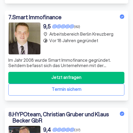
7
.
Smart Immofinance
9,5
(82)
Arbeitsbereich Berlin Kreuzberg
place
Vor 18 Jahren gegründet
timelapse
Im Jahr 2008 wurde Smart Immofinance gegründet.
Seitdem befasst sich das Unternehmen mit der
kundenorientierten Beratung und Vermittlung von
Immobilienfinanzierungen sowie Darlehen (zum Beispiel
Jetzt anfragen
Konsumentendarlehen) im privaten Bereich. Dabei stehen
nicht der Absatz, sondern der Bedarf sowie die Wün
Termin sichern
8
.
HYPOteam, Christian Gruber und Klaus
Becker GbR
9,4
(37)