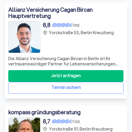
Allianz Versicherung Cagan Bircan
Hauptvertretung
8,8
(52)
Yorckstraße 53, Berlin Kreuzberg
place
Die Allianz Versicherung Cagan Bircan in Berlin ist Ihr
vertrauenswürdiger Partner für Lebensversicherungen
und mehr. Mit über 130 Jahren Erfahrung im Bereich
Lebensversicherungen sind wir bestens gerüstet, um Sie
Jetzt anfragen
bei der Erfüllung Ihrer Vorsorgeziele zu unterstützen.
Unser engagiertes Team nimmt si
Termin sichern
kompass gründungsberatung
8,7
(33)
Yorckstraße 51, Berlin Kreuzberg
place