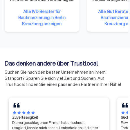
steht der IVD mit seinen
verfolgt das Ziel, di
Mitgliedern in der
Alle IVD Berater für
Weiterbildungsaktiv
Alle Gut Berate 
Verantwortung, am nachhaltigen
Baufinanzierung in Berlin
Branche aufzuzeige
Baufinanzierung
Funktionieren des
Kreuzberg anzeigen
Professionalisierun
Kreuzberg a
Immobilienmarktes mitzuwirken.
vertrieblich Tätigen
Dabei kämpft der
Bereits 2014 hatten
Immobilienverband IVD für eine
Verbände der
effektive Förderung und die
Versicherungswirts
Sicherung freiheitlicher und
Initiative gut berate
wirtschaftlich erfolgreicher
Regelmäßige Weite
Das denken andere über Trustlocal
Berufsausübung seiner
vertrieblich Tätigen
Suchen Sie nach den besten Unternehmen an Ihrem
Mitglieder.
Danach sollten sich
Standort? Sparen Sie sich viel Zeit und Suchen. Auf
Versicherungsvermi
Trustlocal finden Sie einen passenden Partner in Ihrer Nähe!
regelmäßig in eine
mindestens 30 Stu
Kalenderjahr weiter
star
star
star
star
star
star
sta
Zuverlässigkeit
Suche
Die vorgeschlagenen Firmen haben schnell
Es wa
reagiert,konnte mich schnell entscheiden und einer
Ende 