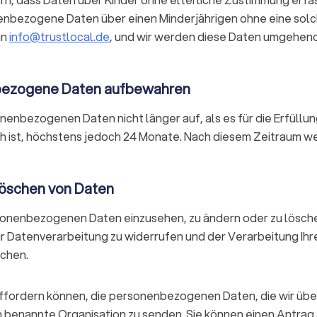
nenbezogene Daten über einen Minderjährigen ohne eine sol
an
info@trustlocal.de
, und wir werden diese Daten umgehend
nbezogene Daten aufbewahren
enbezogenen Daten nicht länger auf, als es für die Erfüllung
h ist, höchstens jedoch 24 Monate. Nach diesem Zeitraum we
Löschen von Daten
rsonenbezogenen Daten einzusehen, zu ändern oder zu lösche
ur Datenverarbeitung zu widerrufen und der Verarbeitung I
echen.
ffordern können, die personenbezogenen Daten, die wir über
n benannte Organisation zu senden. Sie können einen Antrag