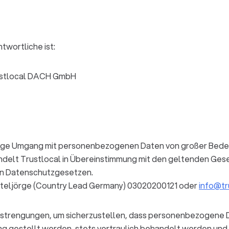
twortliche ist:
ustlocal DACH GmbH
ltige Umgang mit personenbezogenen Daten von großer Bedeut
delt Trustlocal in Übereinstimmung mit den geltenden Geset
n Datenschutzgesetzen.
iteljörge (Country Lead Germany) 03020200121 oder
info@tr
nstrengungen, um sicherzustellen, dass personenbezogene Da
g gestellt werden, stets vertraulich behandelt werden und nu