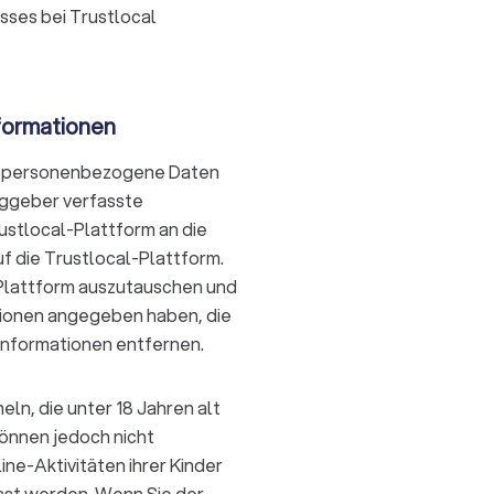
sses bei Trustlocal
formationen
re personenbezogene Daten
aggeber verfasste
ustlocal-Plattform an die
f die Trustlocal-Plattform.
e Plattform auszutauschen und
tionen angegeben haben, die
Informationen entfernen.
ln, die unter 18 Jahren alt
können jedoch nicht
ine-Aktivitäten ihrer Kinder
sst werden. Wenn Sie der