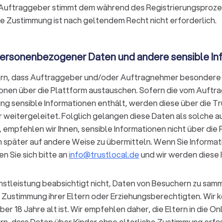
r Auftraggeber stimmt dem während des Registrierungsproze
die Zustimmung ist nach geltendem Recht nicht erforderlich.
ersonenbezogener Daten und andere sensible In
ndern, dass Auftraggeber und/oder Auftragnehmer besonde
ionen über die Plattform austauschen. Sofern die vom Auftr
ng sensible Informationen enthält, werden diese über die Tr
eitergeleitet. Folglich gelangen diese Daten als solche au
 empfehlen wir Ihnen, sensible Informationen nicht über di
n später auf andere Weise zu übermitteln. Wenn Sie Informa
 Sie sich bitte an
info@trustlocal.de
und wir werden diese 
tleistung beabsichtigt nicht, Daten von Besuchern zu samme
ie Zustimmung ihrer Eltern oder Erziehungsberechtigten. Wir 
r 18 Jahre alt ist. Wir empfehlen daher, die Eltern in die Onl
rn, dass Daten über Kinder ohne elterliche Zustimmung erfa