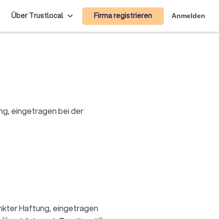
Firma registrieren
Über Trustlocal
Anmelden
g, eingetragen bei der
nkter Haftung, eingetragen