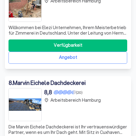
Arbeitsbereich Hamburg
place
Willkommen bei Elezi Unternehmen, Ihrem Meisterbetrieb
für Zimmerei in Deutschland. Unter der Leitung von Herrn
Ilir Elezi haben wir uns als vertrauenswürdiger Partner für
alle Arten von Zimmerarbeiten etabliert. Mit unserer
Verfügbarkeit
Expertise und unserem Engagement für Qualität setzen
wir uns dafür ein, das
Angebot
8
.
Marvin Eichele Dachdeckerei
8,8
(20)
Arbeitsbereich Hamburg
place
Die Marvin Eichele Dachdeckerei ist Ihr vertrauenswürdiger
Partner, wenn es um Ihr Dach geht. Mit Sitz in Cuxhaven