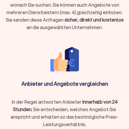
neu zu decken
wonach Sie suchen. Sie können auch Angebote von
Materialwahl:
Von Standardziegeln bis zu Premium-
mehreren Dienstleistern (max. 4) gleichzeitig einholen.
Materialien
Sie senden diese Anfragen
Zugänglichkeit:
Schwer erreichbare Dächer erhöhen den
sicher, direkt und kostenlos
Aufwand
an die ausgewählten Unternehmen.
Projektgröße:
Einzelreparaturen vs.
Komplettmodernisierung
Zusatzleistungen:
Dachbeschichtung oder Solaranlage-
Integration
Den passenden Dachdecker finden
Um den richtigen Dachdecker für Ihr Projekt zu finden, sollten
Anbieter und Angebote vergleichen
Sie folgende Aspekte berücksichtigen:
Spezialisierung:
Grundlegende Arbeiten im Dachbereich
bieten nahezu alle Dachdecker an. Spezialisierte
Dachdeckerfirmen bieten jedoch bei besonderen
In der Regel antworten Anbieter
innerhalb von 24
Ansprüchen eine höhere Fachkompetenz – von
Stunden.
besonderen Dachformen bis zum Umgang mit
Sie entscheiden, welches Angebot Sie
innovativen Materialien.
anspricht und erhalten so das bestmögliche Preis-
Erfahrung:
Gerade bei komplexen Dachkonstruktionen
Leistungsverhältnis.
und modernen Dachisolierungen spielt die Erfahrung