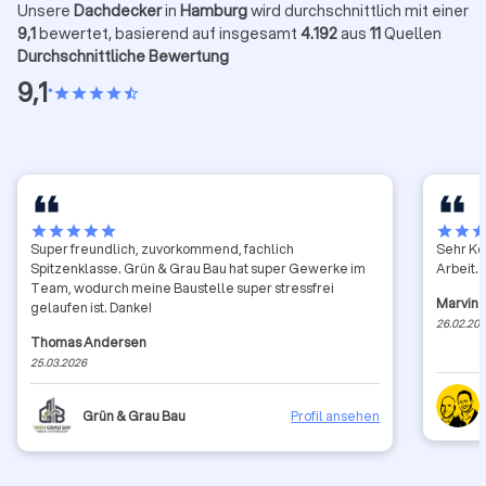
Unsere
Dachdecker
in
Hamburg
wird durchschnittlich mit einer
9,1
bewertet, basierend auf insgesamt
4.192
aus
11
Quellen
Durchschnittliche Bewertung
9,1
•
star
star
star
star
star_half
star
star
star
star
star
star
star
sta
Super freundlich, zuvorkommend, fachlich
Sehr Ko
Spitzenklasse. Grün & Grau Bau hat super Gewerke im
Arbeit. 
Team, wodurch meine Baustelle super stressfrei
Marvin 
gelaufen ist. Danke!
26.02.20
Thomas Andersen
25.03.2026
Grün & Grau Bau
Profil ansehen