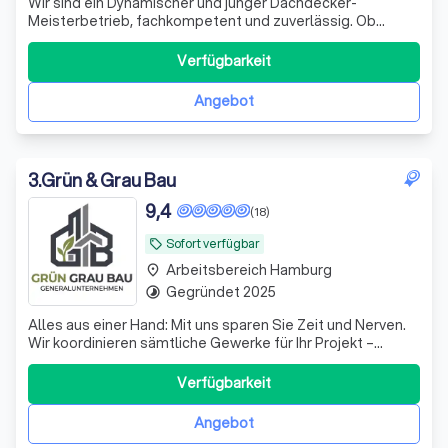
Wir sind ein Dynamischer und junger Dachdecker-
Meisterbetrieb, fachkompetent und zuverlässig. Ob
Neubau oder Sanierung, unsere Kundschaft profitiert von
unserem umfangreichen Fachwissen. Wir bieten jede
Verfügbarkeit
Dienstleistung einer Dachdeckerei an. Wir finden die
passende Lösung für nahezu jeden Kundenwuns
Angebot
3
.
Grün & Grau Bau
9,4
(18)
Sofort verfügbar
local_offer
Arbeitsbereich Hamburg
place
Gegründet 2025
timelapse
Alles aus einer Hand: Mit uns sparen Sie Zeit und Nerven.
Wir koordinieren sämtliche Gewerke für Ihr Projekt –
professionell, pünktlich und zuverlässig
Verfügbarkeit
Angebot