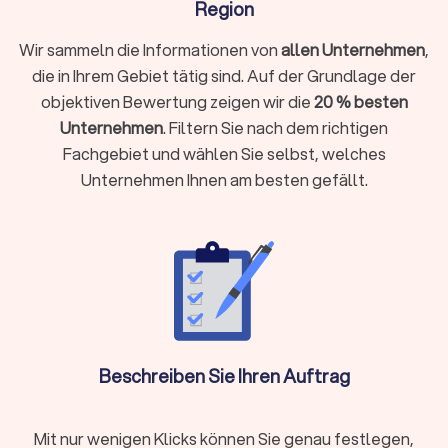
Region
Wir sammeln die Informationen von
allen Unternehmen
,
Spezialisierte Dachdecker-Services
die in Ihrem Gebiet tätig sind. Auf der Grundlage der
Spezialisierte Betriebe bieten zusätzliche Services:
objektiven Bewertung zeigen wir die
20 % besten
Dachklempner übernehmen Metallarbeiten, Flachdach-
Unternehmen
. Filtern Sie nach dem richtigen
Firmen kümmern sich um Abdichtungen mit Bitumen oder
Fachgebiet und wählen Sie selbst, welches
Kunststoffen wie EPDM, während Reetdachdecker für
Unternehmen Ihnen am besten gefällt.
historische Gebäude unersetzlich sind.
Was kostet ein Dachdecker in Hamburg?
Die
Dachdecker-Kosten
variieren je nach Projektumfang und
Region.
Günstige Dachdecker
bieten
Stundensätze ab 40 €
,
während spezialisierte Dachdeckerfirmen bis zu 80 € pro
Stunde berechnen können.
Beschreiben Sie Ihren Auftrag
Kostenfaktoren bei Dachdeckerarbeiten
Art der Arbeiten
:
Dachreinigung
ist günstiger als Ihr Dach
Mit nur wenigen Klicks können Sie genau festlegen,