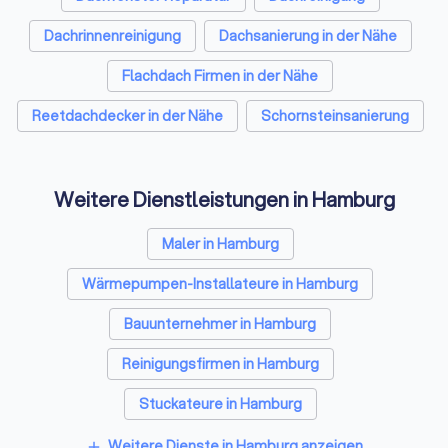
Brüssel unterhält d
eigenes Büro. Der ZDH und seine
Dachrinnenreinigung
Dachsanierung in der Nähe
Mitglieder unterhal
Flachdach Firmen in der Nähe
von Partnerschafte
vergleichbaren Orga
Reetdachdecker in der Nähe
Schornsteinsanierung
Mittel- und Osteuro
Entwicklungsländer
Rahmen wird "Hilfe 
Selbsthilfe" praktizi
Weitere Dienstleistungen in Hamburg
Partner in die Lage 
Interessen kleiner 
Maler in Hamburg
Betriebe und die d
zu vertreten.
Wärmepumpen-Installateure in Hamburg
Bauunternehmer in Hamburg
Reinigungsfirmen in Hamburg
Stuckateure in Hamburg
Spezialisten für Dämmung in Hamburg
Weitere Dienste in Hamburg anzeigen
add