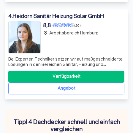
4
.
Heidorn Sanitär Heizung Solar GmbH
8,8
(20)
Arbeitsbereich Hamburg
place
Bei Experten Techniker setzen wir auf maßgeschneiderte
Lösungen in den Bereichen Sanitär, Heizung und
Solarthermie sowie kontrollierte Wohnraum Be- und
Entlüftung. Unsere hochqualifizierten Techniker arbeiten
Verfügbarkeit
eng mit Ihnen zusammen, um Lösungen zu entwickeln, die
perfekt auf Ihre Bedürfnisse und die
Angebot
Tipp! 4 Dachdecker schnell und einfach
vergleichen