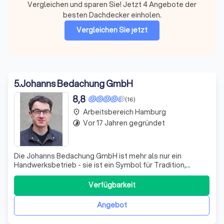
Vergleichen und sparen Sie! Jetzt 4 Angebote der
besten Dachdecker einholen.
Vergleichen Sie jetzt
5
.
Johanns Bedachung GmbH
8,8
(16)
Arbeitsbereich Hamburg
place
Vor 17 Jahren gegründet
timelapse
Die Johanns Bedachung GmbH ist mehr als nur ein
Handwerksbetrieb - sie ist ein Symbol für Tradition,
Moderne und Leidenschaft. Gegründet im Jahr 1920 von
Hermann Johanns Senior, wird das Unternehmen heute in
Verfügbarkeit
vierter Generation von Dachdeckermeister Lars Johanns
geführt. Unser Herz schlägt für die Ar
Angebot