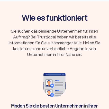
Was macht ein Dachdecker in Hamburg?
Wie es funktioniert
Ein Dachdecker übernimmt weit mehr, als nur Ziegel
auszutauschen. Typische
Dachdecker-Aufgaben
sind:
Sie suchen das passende Unternehmen für Ihren
Auftrag? Bei Trustlocal haben wir bereits alle
Kernleistungen eines Dachdeckers
Informationen für Sie zusammengestellt. Holen Sie
Dacheindeckung und Neueindeckung:
Von traditionellen
kostenlose und unverbindliche Angebote von
Ziegeldächern bis zu modernen Flachdächern
Unternehmen in Ihrer Nähe ein.
Dachreparatur:
Schnelle Hilfe bei Sturmschäden und
defekten Stellen
Dachsanierung:
Energetische Modernisierung und
Kompletterneuerung
Dachdämmung:
Wärme- und Schallschutz nach
aktuellen Standards
Dachrinnen-Arbeiten:
Installation und Wartung von
Entwässerungssystemen
Schornsteinsanierung:
Abdichtung und Reparatur
Dachfenster-Installation:
Lichtlösungen für
Finden Sie die besten Unternehmen in Ihrer
Dachgeschosse