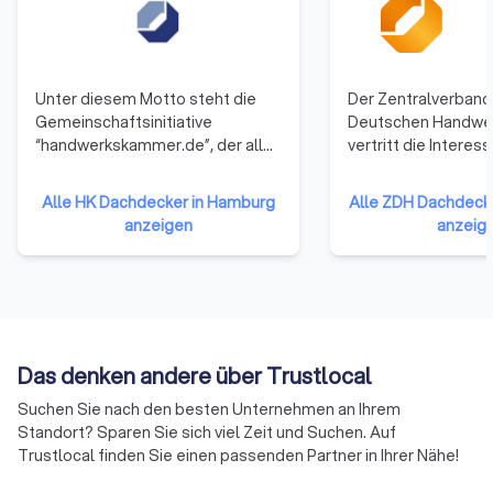
Unter diesem Motto steht die
Der Zentralverband
Gemeinschaftsinitiative
Deutschen Handwerk
“handwerkskammer.de”, der alle
vertritt die Interes
53 Handwerkskammern
Million Handwerksb
angehören. Sie repräsentieren
Deutschland mit me
Alle HK Dachdecker in Hamburg
Alle ZDH Dachdeck
damit das gesamte Handwerk in
Millionen Beschäfti
anzeigen
anzeig
der Bundesrepublik Deutschland.
360.000 Auszubild
Die Mitglieder haben sich darauf
einem Jahresumsat
verständigt, ihre Ressourcen zu
668 Mrd. Euro. Als
bündeln und neue Formen der
Spitzenorganisatio
Zusammenarbeit zu erproben.
Wirtschaft mit Sitz
Auf diese Weise soll die Arbeit
Deutschen Handwerk
Das denken andere über Trustlocal
der Handwerkskammern
bündelt der ZDH die
effizienter und effektiver
53 Handwerkskamme
Suchen Sie nach den besten Unternehmen an Ihrem
werden.
Fachverbänden de
Standort? Sparen Sie sich viel Zeit und Suchen. Auf
auf Bundesebene s
Trustlocal finden Sie einen passenden Partner in Ihrer Nähe!
bedeutenden wirtsc
und sonstigen Einr