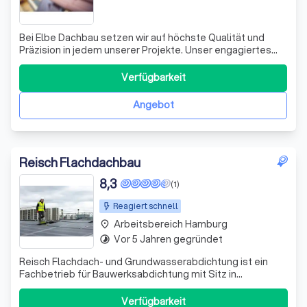
Bei Elbe Dachbau setzen wir auf höchste Qualität und
Präzision in jedem unserer Projekte. Unser engagiertes
Team plant und realisiert maßgeschneiderte
Dachlösungen in Hamburg und Umgebung, stets mit
Verfügbarkeit
einem Blick für Ästhetik und Funktionalität. Ob Sie ein
Flachdach erneuern, die Energieeffizienz durc
Angebot
Reisch Flachdachbau
8,3
(1)
Reagiert schnell
Arbeitsbereich Hamburg
place
Vor 5 Jahren gegründet
timelapse
Reisch Flachdach- und Grundwasserabdichtung ist ein
Fachbetrieb für Bauwerksabdichtung mit Sitz in
Bremerhaven (Wurster Str. 101). Mit über 10 Jahren
Erfahrung bietet das Unternehmen zuverlässige
Verfügbarkeit