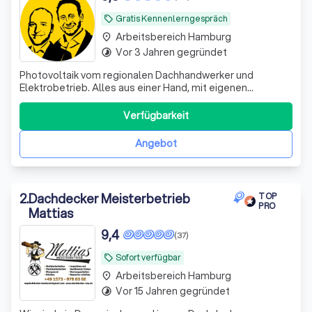
Gratis Kennenlerngespräch
local_offer
Arbeitsbereich Hamburg
place
Vor 3 Jahren gegründet
timelapse
Photovoltaik vom regionalen Dachhandwerker und
Elektrobetrieb. Alles aus einer Hand, mit eigenen
gelernten Gesellen und Meistern in unserem
Unternehmen mit mittlerweile 20 Mitarbeitern.
Verfügbarkeit
Angebot
2
.
Dachdecker Meisterbetrieb
TOP
PRO
Mattias
9,4
(37)
Sofort verfügbar
local_offer
Arbeitsbereich Hamburg
place
Vor 15 Jahren gegründet
timelapse