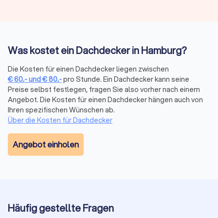
Was ist wichtig beim Dachdecker-Auftrag?
Auftragsarten für Dachdecker
Was kostet ein Dachdecker in Hamburg?
Die
Dachdeckerarbeiten
sind vielfältig: Von der kleinen
Reparatur bis zur Komplettsanierung bieten Dachdecker-
Die Kosten für einen Dachdecker liegen zwischen
Firmen in Hamburg alle Leistungen an. Dachdeckerbetriebe
€
60
,-
und
€
80
,-
pro Stunde. Ein Dachdecker kann seine
können sowohl bei Altbauten als auch bei Neubauten tätig
Preise selbst festlegen, fragen Sie also vorher nach einem
werden – regional in Ihrer direkten Umgebung oder
Angebot. Die Kosten für einen Dachdecker hängen auch von
überregional für größere Projekte
.
Ihren spezifischen Wünschen ab.
Über die Kosten für Dachdecker
Materialien für Bedachung und Dachreparatur
Angebot einholen
Je nach Dachtyp, zum Beispiel Flachdach, Schrägdach oder
spezielle Formen, kommen verschiedene Materialien zum
Einsatz.
Flachdach-Firmen
arbeiten oft mit Bitumendächern
oder modernen Kunststoffen wie EPDM und PVC, während
traditionelle Dachdecker Ziegel, Betonziegel oder
Keramikziegel verwenden.
Häufig gestellte Fragen