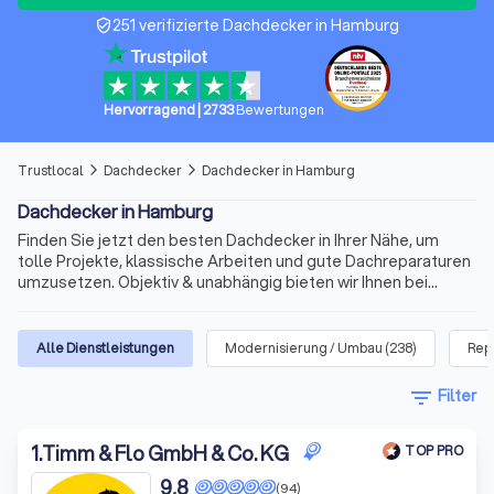
251 verifizierte Dachdecker in Hamburg
verified_user
Hervorragend
|
2733
Bewertungen
Trustlocal
Dachdecker
Dachdecker in Hamburg
arrow_forward_ios
arrow_forward_ios
Dachdecker in Hamburg
Finden Sie jetzt den besten Dachdecker in Ihrer Nähe, um
tolle Projekte, klassische Arbeiten und gute Dachreparaturen
umzusetzen. Objektiv & unabhängig bieten wir Ihnen bei
Trustlocal eine umfassende Auflistung versierter
Handwerker für die Dachsanierung, die Dachisolierung oder
das neue Dach bei Alt- und Neubauten. Ergänzt um echte
Alle Dienstleistungen
Modernisierung / Umbau
(
238
)
Rep
Bewertungen und vielfältige Vorabinformationen ist der
richtige Dachdecker nur wenige Mouseklicks von Ihnen
filter_list
Filter
entfernt. Wählen Sie zwischen den Top 10 der besten
Dachdecker und den besten Dachdecker in Hamburg.
1
.
Timm & Flo GmbH & Co. KG
TOP PRO
9,8
(94)