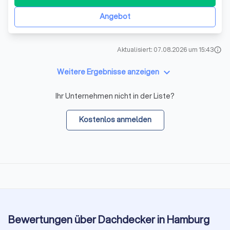
Abdichtungslösungen – regional in Bremerhaven und
deutschlandweit. reischflachdach Das Leistungsspektr
Angebot
Aktualisiert: 07.08.2026 um 15:43
info
keyboard_arrow_down
Weitere Ergebnisse anzeigen
Ihr Unternehmen nicht in der Liste?
Kostenlos anmelden
Bewertungen über Dachdecker in Hamburg