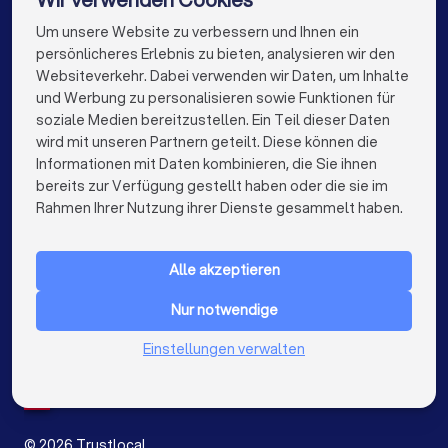
Dachdecker in Frankfurt am Main
Um unsere Website zu verbessern und Ihnen ein
Die besten Dachdecker für Sie
persönlicheres Erlebnis zu bieten, analysieren wir den
Dachdecker in Stuttgart
Dachdecker in Düsseldorf
Websiteverkehr. Dabei verwenden wir Daten, um Inhalte
info@trustlocal.de
und Werbung zu personalisieren sowie Funktionen für
Dachdecker in Dortmund
Dachdecker in Essen
soziale Medien bereitzustellen. Ein Teil dieser Daten
wird mit unseren Partnern geteilt. Diese können die
Dachdecker in Bremen
Dachdecker in Nürnberg
Informationen mit Daten kombinieren, die Sie ihnen
bereits zur Verfügung gestellt haben oder die sie im
Dachdecker in Dresden
Dachdecker in Hannover
keyboard_arrow_down
FÜR PRIVATPERSONEN
Rahmen Ihrer Nutzung ihrer Dienste gesammelt haben.
Dachdecker in Leipzig
Dachdecker in Duisburg
keyboard_arrow_down
FÜR FIRMEN
Dachdecker in Bochum
Dachdecker in Wuppertal
Alle akzeptieren
keyboard_arrow_down
ÜBER TRUSTLOCAL
Dachdecker in Bielefeld
Dachdecker in Bonn
Nur notwendige
LAND
Niederlande
Einstellungen verwalten
Dachdecker in Münster
Dachdecker in der Nähe
Belgien
Deutschland
Spanien
©
2026
Trustlocal