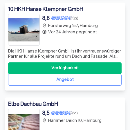
10
.
HKH Hanse Klempner GmbH
8,6
(22)
Försterweg 157, Hamburg
place
Vor 24 Jahren gegründet
timelapse
Die HKH Hanse Klempner GmbH ist Ihr vertrauenswürdiger
Partner für alle Projekte rund um Dach und Fassade. Als
Innungsbetrieb und Meisterbetrieb in Hamburg zeichnen
wir uns durch unsere Kompetenz und Professionalität aus.
Verfügbarkeit
Unser Leistungsspektrum umfasst nicht nur Dacharbeiten,
sondern auch Wand- und
Angebot
Elbe Dachbau GmbH
8,5
(21)
Hammer Deich 10, Hamburg
place