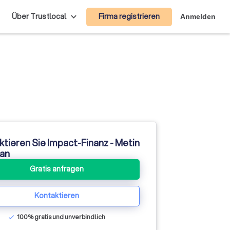
Firma registrieren
Über Trustlocal
Anmelden
tieren Sie Impact-Finanz - Metin
van
Gratis anfragen
Kontaktieren
100% gratis und unverbindlich
check