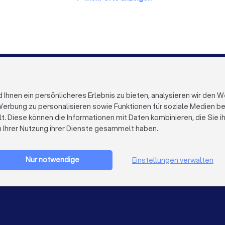
Finanzberater in Dresden
Finanzberater in Hannover
ater in Wuppertal
Finanzberater in Bielefeld
Finanzberate
FÜR FIRMEN
ÜBER TRUST
Firmenprofil löschen
Über Trustloc
hnen ein persönlicheres Erlebnis zu bieten, analysieren wir den W
Trustlocal Top Pro
Arbeiten bei 
erbung zu personalisieren sowie Funktionen für soziale Medien bere
Erfahrungen
Kontakt
lt. Diese können die Informationen mit Daten kombinieren, die Sie 
Impulse
Datenschutz
n Ihrer Nutzung ihrer Dienste gesammelt haben.
Cookies
Firma registrieren
Impressum
AGB
Nur notwendige
Einstellungen verwalten
Sitemap