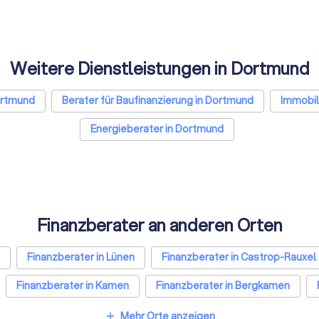
Weitere Dienstleistungen in Dortmund
ortmund
Berater für Baufinanzierung in Dortmund
Immobil
Energieberater in Dortmund
Finanzberater an anderen Orten
Finanzberater in Lünen
Finanzberater in Castrop-Rauxel
Finanzberater in Kamen
Finanzberater in Bergkamen
nanzberater in Frankfurt am Main
Finanzberater in Stuttgart
Mehr Orte anzeigen
add