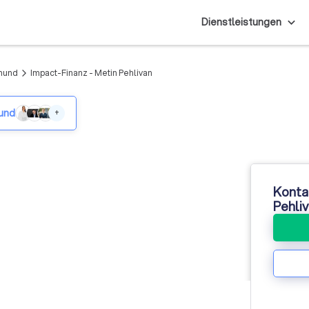
Dienstleistungen
tmund
Impact-Finanz - Metin Pehlivan
arrow_forward_ios
mund
+
Kontak
Pehli