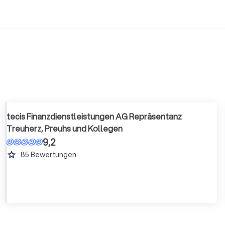
tecis Finanzdienstleistungen AG Repräsentanz
Treuherz, Preuhs und Kollegen
9,2
grade
85
Bewertungen