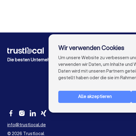
Finanzberater in Bremen
Finanzberater in Nürnberg
Finanzberater in Bochum
Finanzber
Wir verwenden Cookies
FÜR PRIVATPERSONEN
Wie es funktioniert
Um unsere Website zu verbessern und I
Die besten Unternehmen für Sie
Experten-Blogs
verwenden wir Daten, um Inhalte und W
Kostenaufstellungen
Daten wird mit unseren Partnern getei
Beschwerde über Firma
gestellt haben oder die sie im Rahme
Studien & Einblicke
Alle akzeptieren
info@trustlocal.de
©
2026
Trustlocal