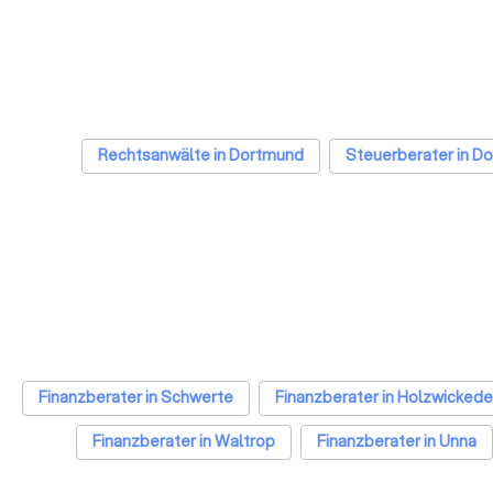
Rechtsanwälte in Dortmund
Steuerberater in D
Finanzberater in Schwerte
Finanzberater in Holzwickede
Finanzberater in Waltrop
Finanzberater in Unna
Finanzberater in München
Finanzberater in Köln
Fi