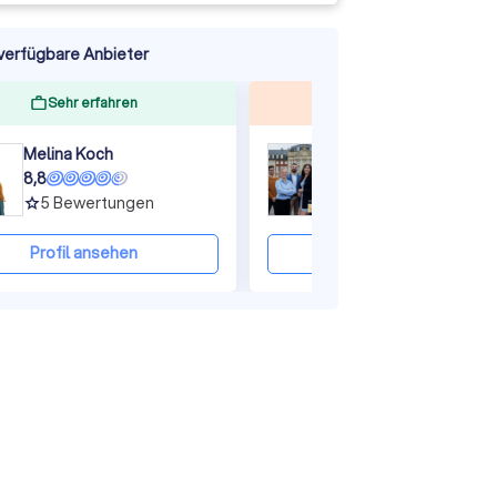
verfügbare Anbieter
ine
Sehr erfahren
Top bewertet
Melina Koch
DieFinanzchecker 
8,8
10,0
5
Bewertungen
279
Bewertungen
grade
grade
Profil ansehen
Profil ansehen
ine