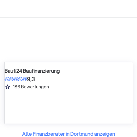
Baufi24 Baufinanzierung
9,3
grade
186
Bewertungen
Alle Finanzberater in Dortmund anzeigen