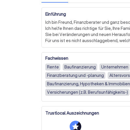
Einführung
Ich bin Freund, Finanzberater und ganz besond
Ich helfe Ihnen das richtige für Sie, Ihre Fa
Sie bei Veränderungen und neuen Herausfo
Für uns ist es nicht ausschlaggebend, welch
möchten. Für uns ist es viel wichtiger, dass S
Lebenssituation unserer Mandanten hineind
Fachwissen
Für junge Menschen, die noch ganz am Anfan
und optimieren möchten. Unternehmer, die I
Rente
Baufinanzierung
Unternehmen
Ziel unserer Beratung ist dabei immer das gl
Finanzberatung und -planung
Altersvors
Und Ihren Ertrag so groß wie möglich zu ges
Baufinanzierung, Hypotheken & Immobilien
Versicherungen (z.B. Berufsunfähigkeits-)
Keine Präferenz
Immobilienkauf
Grun
Anschlussfinanzierung / Umschuldung / K
Trustlocal Auszeichnungen
Renovierung / Modernisierung / Bauprojekt