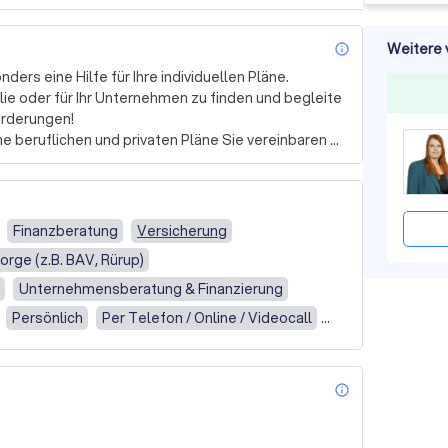
Weitere 
info_outl
ers eine Hilfe für Ihre individuellen Pläne.

milie oder für Ihr Unternehmen zu finden und begleite 
rderungen!

e beruflichen und privaten Pläne Sie vereinbaren 
ie sich in die jeweilige Bedarfs- und 
enken und Lösungen anbieten.

g stehen. Familien, die Ihre Absicherung erweitern 
hren Betrieb in die Zukunft führen möchten. Das 
Finanzberatung
Versicherung
eiche: Ihre Kosten so gering wie möglich zu halten. 
orge (z.B. BAV, Rürup)
talten.
Unternehmensberatung & Finanzierung
Persönlich
Per Telefon / Online / Videocall
dstückskauf
apitalbeschaffung
info_outl
Per Telefon / Online