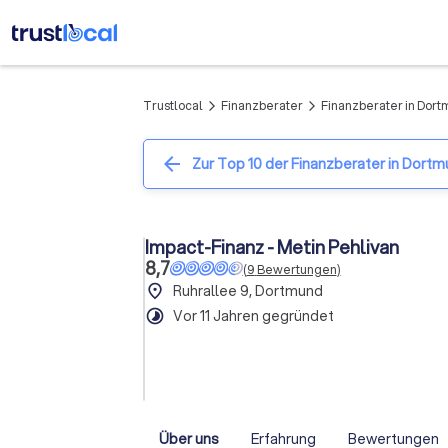
Trustlocal
Finanzberater
Finanzberater in Dor
arrow_forward_ios
arrow_forward_ios
arrow_back
Zur Top 10 der Finanzberater in Dort
Impact-Finanz - Metin Pehlivan
8,7
(
9
Bewertungen
)
place
Ruhrallee 9, Dortmund
timelapse
Vor 11 Jahren gegründet
Über uns
Erfahrung
Bewertungen