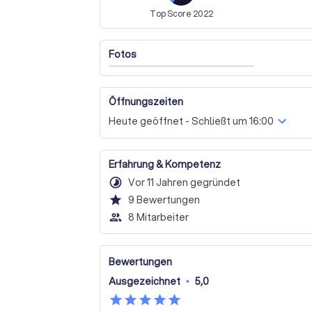
Top
Score
2022
Fotos
Öffnungszeiten
Heute geöffnet - Schließt um 16:00
Erfahrung & Kompetenz
timelapse
Vor 11 Jahren gegründet
star
9
Bewertungen
people_outline
8 Mitarbeiter
Bewertungen
Ausgezeichnet
•
5,0