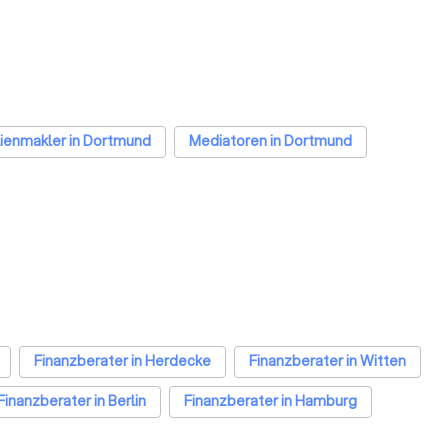
ienmakler in Dortmund
Mediatoren in Dortmund
Finanzberater in Herdecke
Finanzberater in Witten
Finanzberater in Berlin
Finanzberater in Hamburg
Finanzberater in Düsseldorf
Finanzberater in Essen