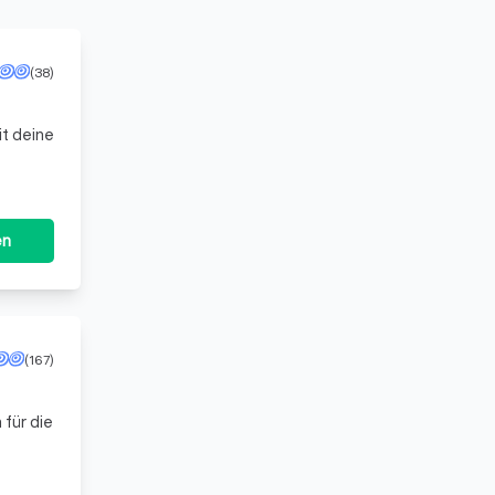
(38)
it deine
en
(167)
 für die