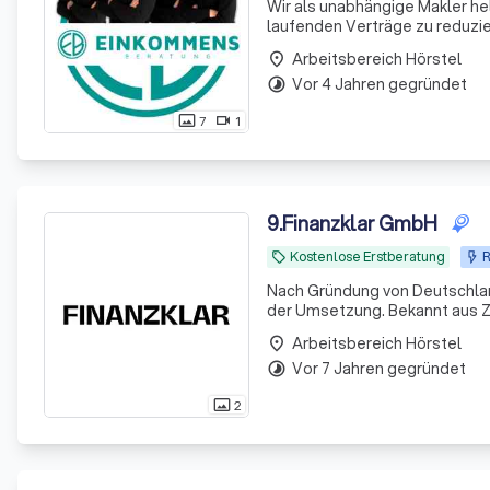
Wir als unabhängige Makler he
laufenden Verträge zu reduzie
Arbeitsbereich Hörstel
place
Vor 4 Jahren gegründet
timelapse
7
1
photo_size_select_actual
videocam
9
.
Finanzklar GmbH
Kostenlose Erstberatung
R
local_offer
Nach Gründung von Deutschland
der Umsetzung. Bekannt aus Z
Arbeitsbereich Hörstel
place
Vor 7 Jahren gegründet
timelapse
2
photo_size_select_actual