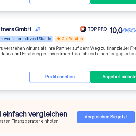
rtners GmbH
10,0
TOP PRO
ntwort innerhalb von 1 Stunde
Gut Beraten
star
 verstehen wir uns als Ihre Partner auf dem Weg zu finanzieller Fre
em Jahrzehnt Erfahrung im Investmentbereich und einem engagierte
schneiderte Anlagestrategien, die perfekt auf Ihre individuellen B
Profil ansehen
Angebot einhol
d einfach vergleichen
Vergleichen Sie jetzt
esten Finanzberater einholen.