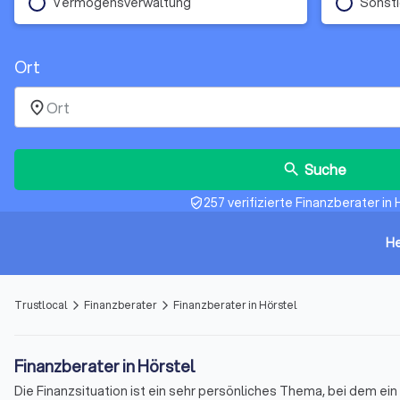
Vermögensverwaltung
Sonst
Ort
place
Suche
search
257 verifizierte Finanzberater in 
verified_user
He
Trustlocal
Finanzberater
Finanzberater in Hörstel
arrow_forward_ios
arrow_forward_ios
Finanzberater in Hörstel
Die Finanzsituation ist ein sehr persönliches Thema, bei dem e