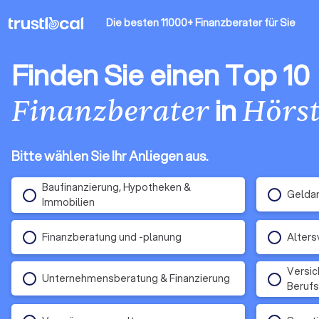
Die besten 11000+ Finanzberater
für Sie
Finden Sie einen Top 10
in
Finanzberater
Hörst
Bitte wählen Sie Ihr Anliegen aus.
Baufinanzierung, Hypotheken &
Gelda
Immobilien
Finanzberatung und -planung
Alters
Versic
Unternehmensberatung & Finanzierung
Berufs