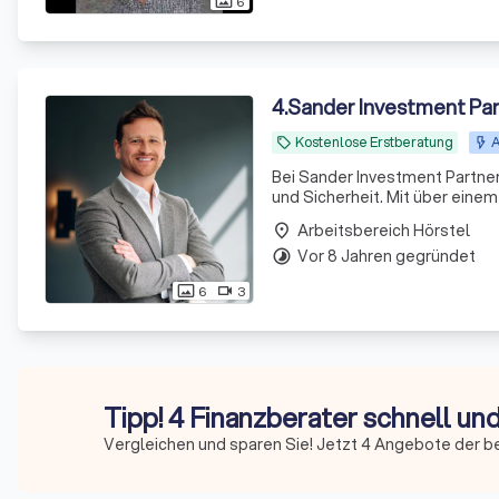
6
photo_size_select_actual
4
.
Sander Investment Pa
Kostenlose Erstberatung
A
local_offer
Bei Sander Investment Partners
und Sicherheit. Mit über ein
aus Experten bieten wir maßge
Arbeitsbereich Hörstel
place
Vor 8 Jahren gegründet
timelapse
6
3
photo_size_select_actual
videocam
Tipp! 4 Finanzberater schnell un
Vergleichen und sparen Sie! Jetzt 4 Angebote der b