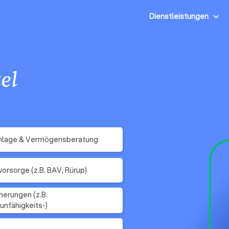
Dienstleistungen
el
nlage & Vermögensberatung
vorsorge (z.B. BAV, Rürup)
herungen (z.B.
unfähigkeits-)