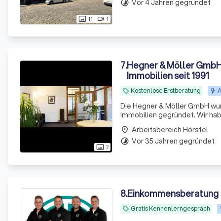
Vor 4 Jahren gegründet
timelapse
11
1
photo_size_select_actual
videocam
7
.
Hegner & Möller GmbH -
Immobilien seit 1991
Kostenlose Erstberatung
A
local_offer
Die Hegner & Möller GmbH wurd
Immobilien gegründet. Wir habe
Täglich haben wir mit Kunden z
Arbeitsbereich Hörstel
place
Vor 35 Jahren gegründet
timelapse
7
photo_size_select_actual
8
.
Einkommensberatung
Gratis Kennenlerngespräch
local_offer