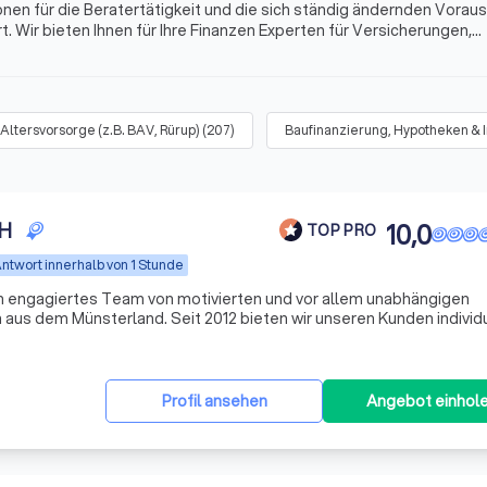
onen für die Beratertätigkeit und die sich ständig ändernden Vora
. Wir bieten Ihnen für Ihre Finanzen Experten für Versicherungen,
s mehr. Finden Sie jetzt mit Trustlocal den besten Finanzberater i
Altersvorsorge (z.B. BAV, Rürup)
(
207
)
Baufinanzierung, Hypotheken & 
bH
10,0
TOP PRO
ntwort innerhalb von 1 Stunde
n engagiertes Team von motivierten und vor allem unabhängigen
aus dem Münsterland. Seit 2012 bieten wir unseren Kunden individ
n, wobei wir den Fokus auf Transparenz und Verständlichkeit setzen
Profil ansehen
Angebot einhol