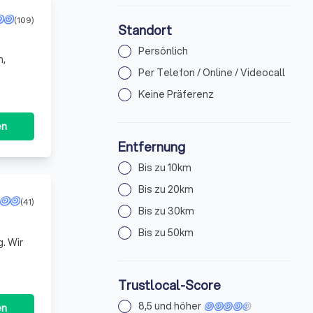
(109)
Standort
Persönlich
n,
Per Telefon / Online / Videocall
Keine Präferenz
en
Entfernung
Bis zu 10km
Bis zu 20km
(41)
Bis zu 30km
Bis zu 50km
. Wir
Trustlocal-Score
8,5 und höher
en