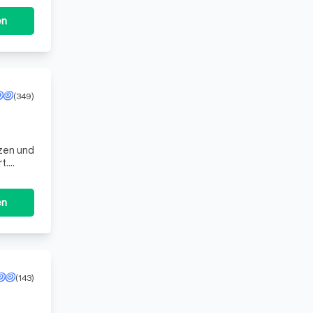
en
(349)
nzen und
t.
n.
en
(143)