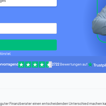
iges
Hörstel
rvorragend
2722
Bewertungen auf
in guter Finanzberater einen entscheidenden Unterschied machen k