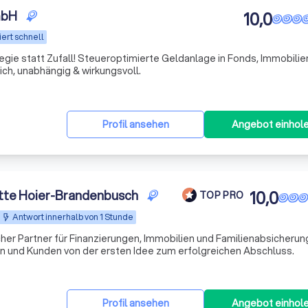
mbH
10,0
ert schnell
ie statt Zufall! Steueroptimierte Geldanlage in Fonds, Immobilie
ich, unabhängig & wirkungsvoll.
Profil ansehen
Angebot einhol
itte Hoier-Brandenbusch
10,0
TOP PRO
Antwort innerhalb von 1 Stunde
her Partner für Finanzierungen, Immobilien und Familienabsicherung
n und Kunden von der ersten Idee zum erfolgreichen Abschluss.
Profil ansehen
Angebot einhol