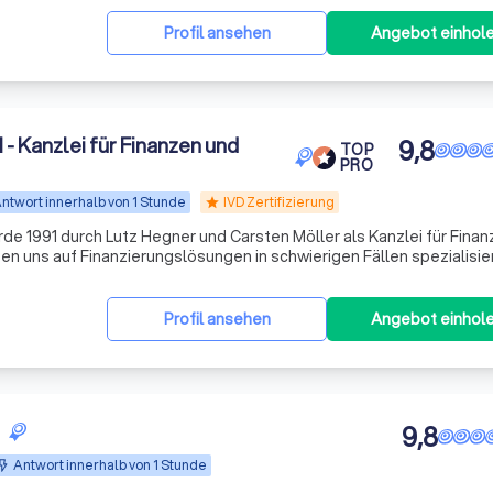
Profil ansehen
Angebot einhol
 Kanzlei für Finanzen und
9,8
TOP
PRO
ntwort innerhalb von 1 Stunde
IVD Zertifizierung
star
e 1991 durch Lutz Hegner und Carsten Möller als Kanzlei für Fina
n uns auf Finanzierungslösungen in schwierigen Fällen spezialisier
u tun, die häufig bei Ihrer Bank eine Kündigung oder Absage erhalte
Profil ansehen
Angebot einhol
9,8
Antwort innerhalb von 1 Stunde