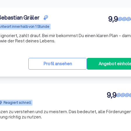
ebastian Gräler
9,9
ntwort innerhalb von 1 Stunde
 ignoriert, zahlt drauf. Bei mir bekommst Du einen klaren Plan – dam
wie der Rest deines Lebens.
Profil ansehen
Angebot einhol
9,9
Reagiert schnell
nzen zu verstehen und zu meistern. Das bedeutet, alle Förderungen
ng richtig zu nutzen.