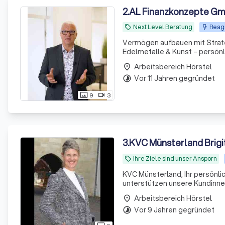
2
.
AL Finanzkonzepte G
Next Level Beratung
Reagi
local_offer
Vermögen aufbauen mit Strateg
Edelmetalle & Kunst – persönl
Arbeitsbereich Hörstel
place
Vor 11 Jahren gegründet
timelapse
9
3
photo_size_select_actual
videocam
3
.
KVC Münsterland Brig
Ihre Ziele sind unser Ansporn
local_offer
KVC Münsterland, Ihr persönlic
unterstützen unsere Kundinne
Arbeitsbereich Hörstel
place
Vor 9 Jahren gegründet
timelapse