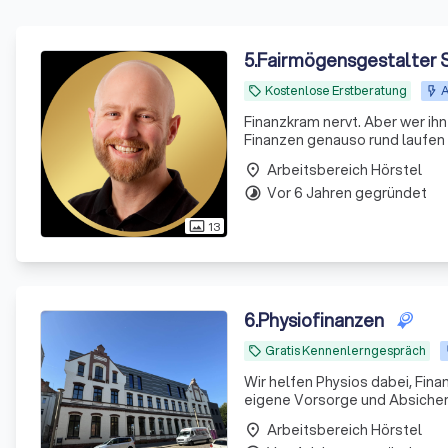
5
.
Fairmögensgestalter S
Kostenlose Erstberatung
A
local_offer
Finanzkram nervt. Aber wer ihn
Finanzen genauso rund laufen 
Arbeitsbereich Hörstel
place
Vor 6 Jahren gegründet
timelapse
13
photo_size_select_actual
6
.
Physiofinanzen
Gratis Kennenlerngespräch
local_offer
Wir helfen Physios dabei, Fina
eigene Vorsorge und Absicheru
Arbeitsbereich Hörstel
place