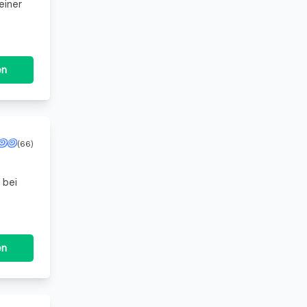
einer
en
(66)
 bei
en