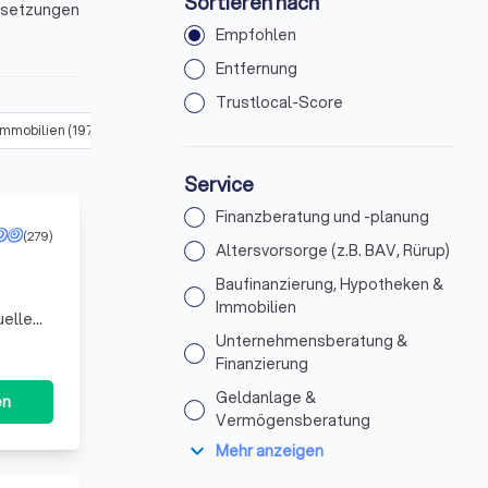
Sortieren nach
ussetzungen
Empfohlen
n Hörstel
Entfernung
Trustlocal-Score
Immobilien
(
197
)
Unternehmensberatung & Finanzierung
(
200
)
Service
Finanzberatung und -planung
(279)
Altersvorsorge (z.B. BAV, Rürup)
Baufinanzierung, Hypotheken &
Immobilien
uelle
. Wir
Unternehmensberatung &
Finanzierung
Geldanlage &
en
Vermögensberatung
expand_more
Mehr anzeigen