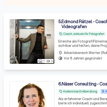
5
.
Edmond Rätzel - Coach,
Videografen
Coach, exklusiv für Fotografen
local_offer
Erreiche als Fotograf/Filmema
sichtbar und helfen, deine Pr
Arbeitsbereich Wetter (Ru
place
Vor 8 Jahren gegründet
timelapse
7
3
photo_size_select_actual
videocam
6
.
Näser Consulting - Coa
Kostenlose Erstberatung
A
local_offer
Als erfahrener Coach und Berat
biete ich individuell zugeschn