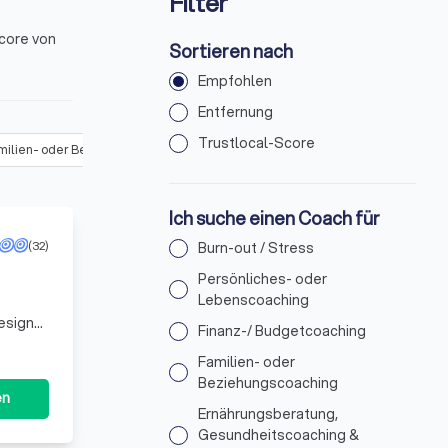
Filter
core von
Sortieren nach
Empfohlen
Entfernung
Trustlocal-Score
milien- oder Beziehungscoaching
(
154
)
Ernährungsberatung, Gesundhe
Ich suche einen Coach für
(32)
Burn-out / Stress
Persönliches- oder
Lebenscoaching
esign
Finanz-/ Budgetcoaching
Familien- oder
Beziehungscoaching
en
Ernährungsberatung,
Gesundheitscoaching &