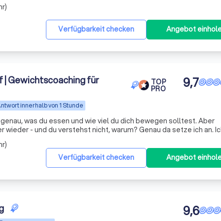
ichen Erfahrung und Kompetenz begleite ich Sie auf Ihrem Weg zur
hr)
Verfügbarkeit checken
Angebot einhol
| Gewichtscoaching für
9,7
TOP
PRO
ntwort innerhalb von 1 Stunde
genau, was du essen und wie viel du dich bewegen solltest. Aber
und du verstehst nicht, warum? Genau da setze ich an. Ich
spüren: Der Kampf gegen den eigenen Körper macht nur müder. Und 
hr)
Verfügbarkeit checken
Angebot einhol
g
9,6