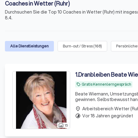
Coaches in Wetter (Ruhr)
Durchsuchen Sie die Top 10 Coaches in Wetter (Ruhr) mit insge
8.4.
Alle Dienstleistungen
Burn-out / Stress
(
168
)
Persönliche
1
.
Dranbleiben Beate Wi
Gratis Kennenlerngespräch
local_offer
Beate Wiemann, Umsetzungsber
gewinnen. Selbstbewusst han
Beratung
Arbeitsbereich Wetter (Ru
place
Vor 18 Jahren gegründet
timelapse
15
photo_size_select_actual