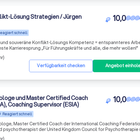
ikt-Lösung Strategien / Jürgen
10,0
eagiert schnell
 und souveräne Konflikt-Lösungs Kompetenz = entspannteres Arbe
mehr Lebensfreude & der nächste Karrieresprung „Für Führungskräfte und alle, die mehr wollen!"
hr)
Verfügbarkeit checken
Angebot einhol
loge und Master Certified Coach
10,0
A), Coaching Supervisor (ESIA)
Reagiert schnell
ge, Master Certified Coach der International Coaching Federation
d psychotherapist der United Kingdom Council for Psychotherapie
for Psychotherapy (EAP), Coach Supervisor (ESIA) und Trainer mit ü
hr)