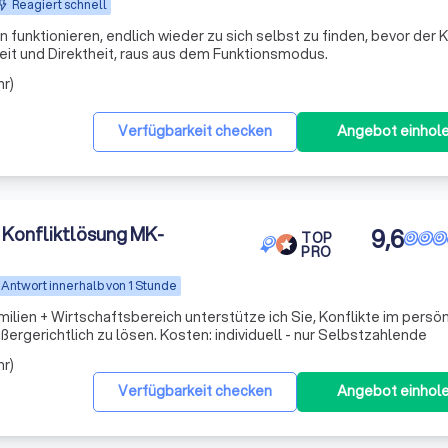
Reagiert schnell
en funktionieren, endlich wieder zu sich selbst zu finden, bevor der 
heit und Direktheit, raus aus dem Funktionsmodus.
hr)
Verfügbarkeit checken
Angebot einhol
 Konfliktlösung MK-
9,6
TOP
PRO
Antwort innerhalb von 1 Stunde
amilien + Wirtschaftsbereich unterstütze ich Sie, Konflikte im persö
rgerichtlich zu lösen. Kosten: individuell - nur Selbstzahlende
hr)
Verfügbarkeit checken
Angebot einhol