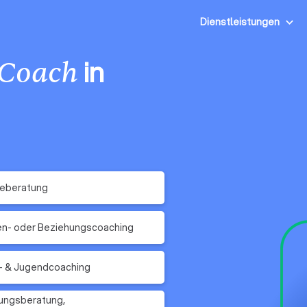
Dienstleistungen
in
Coach
reberatung
en- oder Beziehungscoaching
- & Jugendcoaching
ungsberatung,