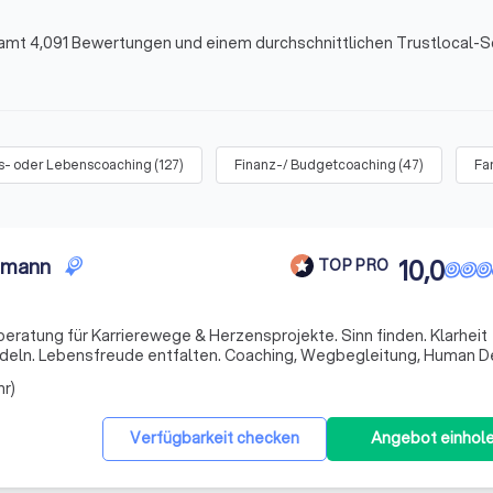
samt 4,091 Bewertungen und einem durchschnittlichen Trustlocal-S
s- oder Lebenscoaching
(
127
)
Finanz-/ Budgetcoaching
(
47
)
Fa
emann
10,0
TOP PRO
atung für Karrierewege & Herzensprojekte. Sinn finden. Klarheit
deln. Lebensfreude entfalten. Coaching, Wegbegleitung, Human D
hr)
Verfügbarkeit checken
Angebot einhol