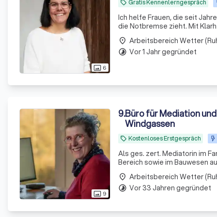
Gratis Kennenlerngespräch
local_offer
Ich helfe Frauen, die seit Jahr
die Notbremse zieht. Mit Klar
Arbeitsbereich Wetter (Ru
place
Vor 1 Jahr gegründet
timelapse
6
photo_size_select_actual
9
.
Büro für Mediation und
Windgassen
Kostenloses Erstgespräch
local_offer
Als ges. zert. Mediatorin im F
Bereich sowie im Bauwesen auße
Arbeitsbereich Wetter (Ru
place
Vor 33 Jahren gegründet
timelapse
9
photo_size_select_actual