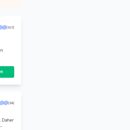
(107)
en
en
(34)
t. Daher