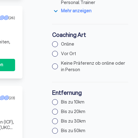
Personal Trainer
expand_more
Mehr anzeigen
(26)
Coaching Art
iten,
Online
Vor Ort
Keine Präferenz ob online oder
en
in Person
Entfernung
(23)
Bis zu 10km
Bis zu 20km
Bis zu 30km
 (ICF),
 (UKCP)
Bis zu 50km
ber 3