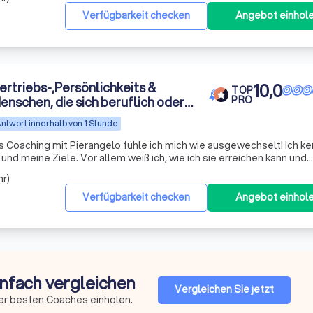
Verfügbarkeit checken
Angebot einhol
ertriebs-,Persönlichkeits &
10,0
TOP
enschen, die sich beruflich oder
PRO
en fühlen
ntwort innerhalb von 1 Stunde
s Coaching mit Pierangelo fühle ich mich wie ausgewechselt! Ich k
nd meine Ziele. Vor allem weiß ich, wie ich sie erreichen kann und
ätte ich Pierangelo doch nur früher
hr)
Verfügbarkeit checken
Angebot einhol
infach vergleichen
Vergleichen Sie jetzt
er besten Coaches einholen.