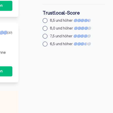
en
Trustlocal-Score
8,5 und höher
8,0 und höher
(37)
7,5 und höher
6,5 und höher
enne
en