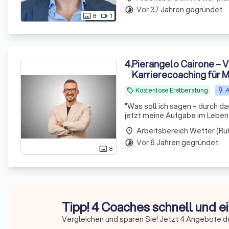
Vor 37 Jahren gegründet
timelapse
8
1
photo_size_select_actual
videocam
4
.
Pierangelo Cairone – V
Karrierecoaching für M
persönlich festgefahr
Kostenlose Erstberatung
A
local_offer
"
Was soll ich sagen – durch da
jetzt meine Aufgabe im Leben u
welchen Weg ich Schritt für Schritt gehen darf. Vielen Dank! H
Arbeitsbereich Wetter (Ru
place
kennengelernt.
"
Vor 6 Jahren gegründet
timelapse
8
photo_size_select_actual
Tipp! 4 Coaches schnell und e
Vergleichen und sparen Sie! Jetzt 4 Angebote d