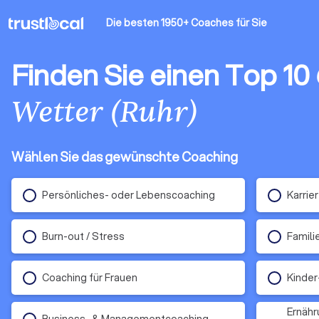
Die besten 1950+ Coaches
für Sie
Finden Sie einen Top 10
Wetter (Ruhr)
Wählen Sie das gewünschte Coaching
Persönliches- oder Lebenscoaching
Karrie
Burn-out / Stress
Famili
Coaching für Frauen
Kinder
Ernähr
Business- & Managementcoaching