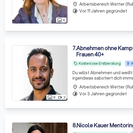
basieren. Mit meiner umfangre
Arbeitsbereich Wetter (Ru
place
Vor 11 Jahren gegründet
timelapse
6
photo_size_select_actual
7
.
Abnehmen ohne Kampf 
Frauen 40+
Kostenlose Erstberatung
A
local_offer
Du willst Abnehmen und weißt 
irgendwas sabotiert dich immer wieder - 
arbeite mit Frauen 40+, die 
Arbeitsbereich Wetter (Ru
place
Disziplin i
Vor 3 Jahren gegründet
timelapse
8
3
photo_size_select_actual
videocam
8
.
Nicole Kauer Mentorin