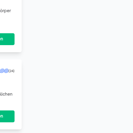
Körper
en
(24)
nlichen
en