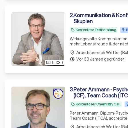
2
.
Kommunikation & Konfl
Skupien
Kostenlose Erstberatung
R
local_offer
Wirkungsvolle Kommunikation
Arbeitsbereich Wetter (Ru
place
Vor 30 Jahren gegründet
timelapse
6
1
photo_size_select_actual
videocam
3
.
Peter Ammann - Psycho
(ICF), Team Coach (ITC
Kostenloser Chemistry Call
local_offer
Peter Ammann: Diplom-Psycholo
Team Coach (ITCA), accredite
mit dem European Certificate 
Arbeitsbereich Wetter (Ru
place