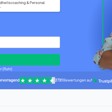
heitscoaching & Personal
r
r (Ruhr)
ervorragend
2731
Bewertungen auf