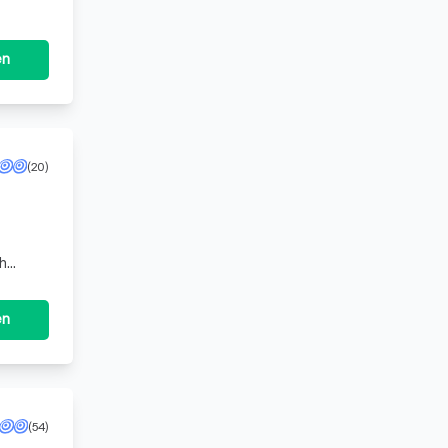
 Lö
en
(20)
mehr
en
(54)