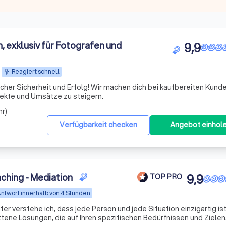
 exklusiv für Fotografen und
9,9
Reagiert schnell
cher Sicherheit und Erfolg! Wir machen dich bei kaufbereiten Kund
ojekte und Umsätze zu steigern.
hr)
Verfügbarkeit checken
Angebot einhol
ching - Mediation
9,9
TOP PRO
ntwort innerhalb von 4 Stunden
er verstehe ich, dass jede Person und jede Situation einzigartig is
ittene Lösungen, die auf Ihren spezifischen Bedürfnissen und Zielen