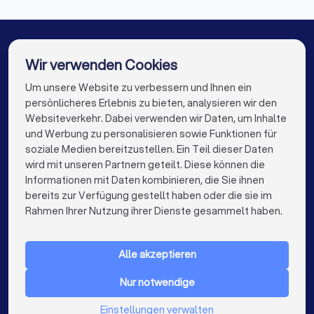
Finanzberater in Freiberg
Finanzberater in Großenhain
Finanzberater in Ebersbach an der Fils
Wir verwenden Cookies
Finanzberater in Berlin
Finanzberater in Hamburg
Um unsere Website zu verbessern und Ihnen ein
Die besten Finanzberater für Sie
persönlicheres Erlebnis zu bieten, analysieren wir den
Finanzberater in München
Finanzberater in Köln
Websiteverkehr. Dabei verwenden wir Daten, um Inhalte
info@trustlocal.de
und Werbung zu personalisieren sowie Funktionen für
Finanzberater in Frankfurt am Main
soziale Medien bereitzustellen. Ein Teil dieser Daten
wird mit unseren Partnern geteilt. Diese können die
Finanzberater in Stuttgart
Informationen mit Daten kombinieren, die Sie ihnen
bereits zur Verfügung gestellt haben oder die sie im
Finanzberater in Düsseldorf
keyboard_arrow_down
FÜR PRIVATPERSONEN
Rahmen Ihrer Nutzung ihrer Dienste gesammelt haben.
Finanzberater in Dortmund
Finanzberater in Essen
keyboard_arrow_down
FÜR FIRMEN
Finanzberater in Bremen
Finanzberater in Nürnberg
Alle akzeptieren
keyboard_arrow_down
ÜBER TRUSTLOCAL
Finanzberater in Hannover
Finanzberater in Leipzig
Nur notwendige
LAND
Niederlande
Einstellungen verwalten
Finanzberater in Duisburg
Finanzberater in Bochum