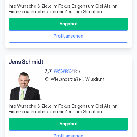
Ihre Wünsche & Ziele im Fokus Es geht um Sie! Als Ihr
Finanzcoach nehme ich mir Zeit, Ihre Situation
kennenzulernen und zu verstehen, was Sie erreichen
möchten. Und dann mit Ihnen gemeinsam das möglich zu
Angebot
machen, was möglich ist. Professionelle
Konzeptberatung Sparen, Geldanlage, Versicheru
Profil ansehen
Jens Schmidt
7,7
(1)
Wielandstraße 1, Wilsdruff
place
Ihre Wünsche & Ziele im Fokus Es geht um Sie! Als Ihr
Finanzcoach nehme ich mir Zeit, Ihre Situation
kennenzulernen und zu verstehen, was Sie erreichen
möchten. Und dann mit Ihnen gemeinsam das möglich zu
Angebot
machen, was möglich ist. Professionelle
Konzeptberatung Sparen, Geldanlage, Versicheru
Profil ansehen