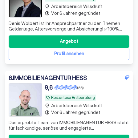
Arbeitsbereich Wilsdruff
place
Vor 6 Jahren gegründet
timelapse
Denis Wolbert ist Ihr Ansprechpartner zu den Themen
Geldanlage, Altersvorsorge und Absicherung! ✅100%
unabhängig ✅Hohe Fachkompetenz ✅Digital & schnell
Angebot
Profil ansehen
8
.
IMMOBILIENAGENTUR HESS
9,6
(83)
Kostenlose Erstberatung
local_offer
Arbeitsbereich Wilsdruff
place
Vor 6 Jahren gegründet
timelapse
Das erprobte Team von IMMOBILIENAGENTUR HESS steht
für fachkundige, seriöse und engagierte
Vermittlungsarbeit. Wir führen Verkäufer und Käufer,