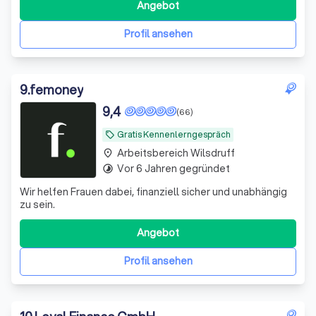
Vermieter und Mieter zusammen - zum Wohle aller
Angebot
Beteiligten. Hinter dem Gründer, Stanley Hess, steht ein
Team aus erfahrenen und qualifizierten Immobiliene
Profil ansehen
9
.
femoney
9,4
(66)
Gratis Kennenlerngespräch
local_offer
Arbeitsbereich Wilsdruff
place
Vor 6 Jahren gegründet
timelapse
Wir helfen Frauen dabei, finanziell sicher und unabhängig
zu sein.
Angebot
Profil ansehen