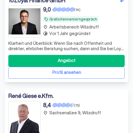
10
.
Loyal Finance GmbH
9,0
(16)
Gratis Kennenlerngespräch
local_offer
Arbeitsbereich Wilsdruff
place
Vor 1 Jahr gegründet
timelapse
Klarheit und Überblick: Wenn Sie nach Offenheit und
direkter, ehrlicher Beratung suchen, dann sind Sie bei Loyal
Finance richtig.
Angebot
Profil ansehen
René Giese e.Kfm.
8,4
(15)
Sachsenallee 9, Wilsdruff
place