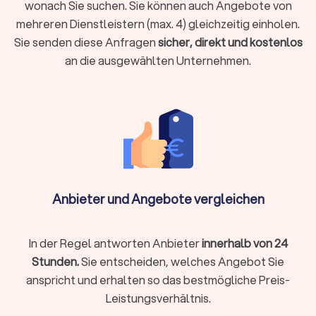
wonach Sie suchen. Sie können auch Angebote von
mehreren Dienstleistern (max. 4) gleichzeitig einholen.
Sie senden diese Anfragen
sicher, direkt und kostenlos
Baufinanzierung, Hypotheken & Immobilien
an die ausgewählten Unternehmen.
Finanzierungen rund um Immobilienkauf, Immobilienverkauf
und deren Unterhaltung stellen schnell vor
Herausforderungen.
Experten für die Baufinanzierung
, für
Hypotheken und Immobilien allgemein helfen Ihnen, das
Beste aus Ihrer Immobiliensituation herauszuholen.
Vermögensverwaltung, Finanzplanung & -
beratung
Anbieter und Angebote vergleichen
Wer Vermögen hat, möchte es behalten und erhöhen. Wer
noch am Anfang der Finanzplanung steht, möchte Vermögen
aufbauen. Für Berater zu Vermögensverwaltung,
In der Regel antworten Anbieter
innerhalb von 24
Finanzplanung und -beratung finden Sie bei uns wertvolle
Stunden.
Sie entscheiden, welches Angebot Sie
Hinweise auf die passende Finanzberatung in Wilsdruff.
anspricht und erhalten so das bestmögliche Preis-
Leistungsverhältnis.