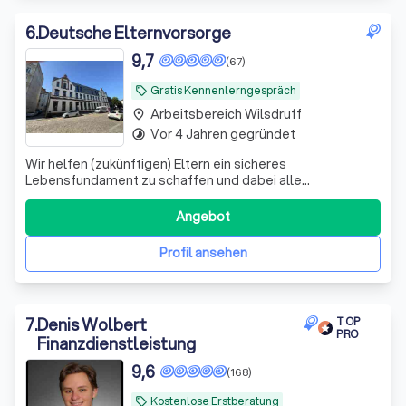
6
.
Deutsche Elternvorsorge
9,7
(67)
Gratis Kennenlerngespräch
local_offer
Arbeitsbereich Wilsdruff
place
Vor 4 Jahren gegründet
timelapse
Wir helfen (zukünftigen) Eltern ein sicheres
Lebensfundament zu schaffen und dabei alle
Steuervorteile zu nutzen, die dir zustehen.
Angebot
Profil ansehen
7
.
Denis Wolbert
TOP
PRO
Finanzdienstleistung
9,6
(168)
Kostenlose Erstberatung
local_offer