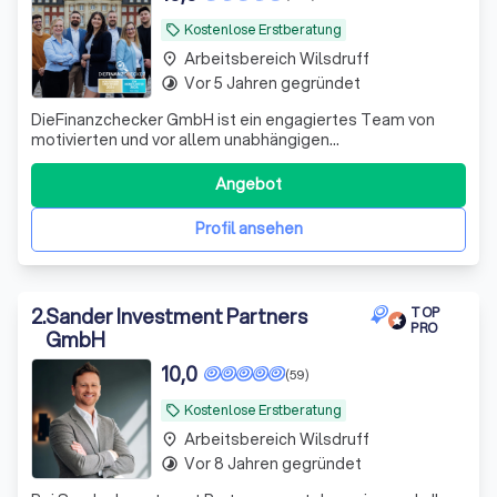
Kostenlose Erstberatung
local_offer
Arbeitsbereich Wilsdruff
place
Vor 5 Jahren gegründet
timelapse
DieFinanzchecker GmbH ist ein engagiertes Team von
motivierten und vor allem unabhängigen
Finanz-/Versicherungsmaklern aus dem Münsterland. Seit
2012 bieten wir unseren Kunden individuelle und
Angebot
zielorientierte Produkte an, wobei wir den Fokus auf
Transparenz und Verständlichkeit setzen. Wir sind uns
Profil ansehen
2
.
Sander Investment Partners
TOP
PRO
GmbH
10,0
(59)
Kostenlose Erstberatung
local_offer
Arbeitsbereich Wilsdruff
place
Vor 8 Jahren gegründet
timelapse