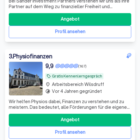
Bei Sander Investment Partners verstehen wir uns als Ihre
Partner auf dem Weg zu finanzieller Freiheit und
Sicherheit. Mit über einem Jahrzehnt Erfahrung im
Investmentbereich und einem engagierten Team aus
Angebot
Experten bieten wir maßgeschneiderte Anlagestrategien,
die perfekt auf Ihre individuellen Bedü
Profil ansehen
3
.
Physiofinanzen
9,9
(167)
Gratis Kennenlerngespräch
local_offer
Arbeitsbereich Wilsdruff
place
Vor 4 Jahren gegründet
timelapse
Wir helfen Physios dabei, Finanzen zu verstehen und zu
meistern. Das bedeutet, alle Förderungen für die eigene
Vorsorge und Absicherung richtig zu nutzen.
Angebot
Profil ansehen