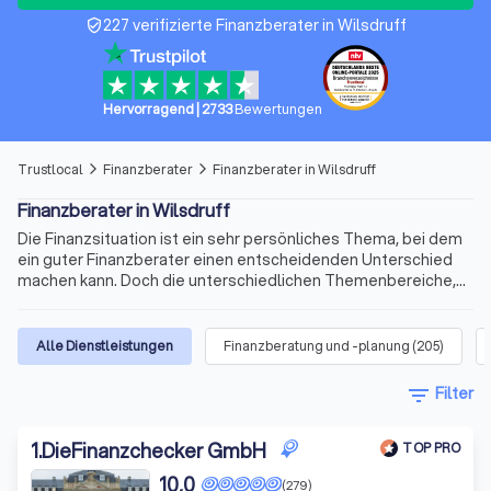
227 verifizierte Finanzberater in Wilsdruff
verified_user
Hervorragend
|
2733
Bewertungen
Trustlocal
Finanzberater
Finanzberater in Wilsdruff
arrow_forward_ios
arrow_forward_ios
Finanzberater in Wilsdruff
Die Finanzsituation ist ein sehr persönliches Thema, bei dem
ein guter Finanzberater einen entscheidenden Unterschied
machen kann. Doch die unterschiedlichen Themenbereiche,
die variablen Qualifikationen für die Beratertätigkeit und die
sich ständig ändernden Voraussetzungen machen die Suche
nach dem richtigen Berater schnell kompliziert. Wir bieten
Alle Dienstleistungen
Finanzberatung und -planung
(
205
)
Ihnen für Ihre Finanzen Experten für Versicherungen,
Immobilienfinanzierungen, Geldanlagen, Altersvorsorge und
filter_list
Filter
vieles mehr. Finden Sie jetzt mit Trustlocal den besten
Finanzberater in Wilsdruff und Umgebung.
1
.
DieFinanzchecker GmbH
TOP PRO
10,0
(279)