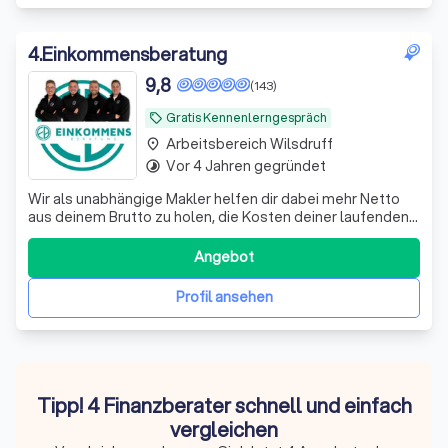
4
.
Einkommensberatung
9,8
(143)
Gratis Kennenlerngespräch
local_offer
Arbeitsbereich Wilsdruff
place
Vor 4 Jahren gegründet
timelapse
Wir als unabhängige Makler helfen dir dabei mehr Netto
aus deinem Brutto zu holen, die Kosten deiner laufenden
Verträge zu reduzieren und deine Rentenlücke zu
schließen.
Angebot
Profil ansehen
Tipp! 4 Finanzberater schnell und einfach
vergleichen