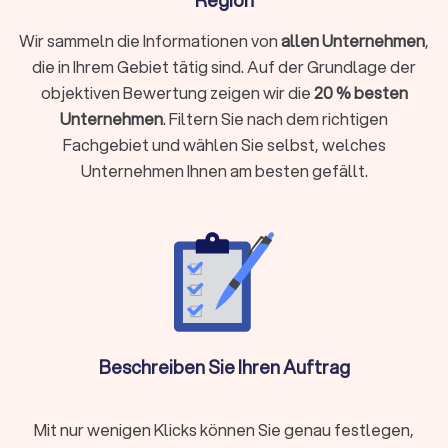
Region
Altersvorsorge, Versicherungen und andere Finanzaspekte zu
treffen. Dies gelingt durch die Analyse der Finanzsituation
Wir sammeln die Informationen von
allen Unternehmen
,
und durch die Entwicklung. Implementierung und
die in Ihrem Gebiet tätig sind. Auf der Grundlage der
Überwachung eines maßgeschneiderten Finanzplans. Eine
gute Finanzberatung kann spezialisiert sein oder im Team von
objektiven Bewertung zeigen wir die
20 % besten
Experten für unterschiedliche Bereiche als unabhängige
Unternehmen
. Filtern Sie nach dem richtigen
Berater für Sie tätig werden:
Versicherungen
Fachgebiet und wählen Sie selbst, welches
Baufinanzierung, Hypotheken & Immobilien
Unternehmen Ihnen am besten gefällt.
Vermögensverwaltung, Finanzplanung & -beratung
Rente & Altersvorsorge
Unternehmensberatung & Finanzierung
Versicherungen
Der Finanzberater für Versicherungen weiß durch die
Schilderung Ihrer Lebens- und Finanzsituation die besten
Absicherungen zu gewährleisten. Ob
Beschreiben Sie Ihren Auftrag
Berufsunfähigkeitsversicherung, Hausrat oder
Tierhalterhaftpflicht: Bei einem unabhängigen
Versicherungsberater in Wilsdruff sind Sie in den besten
Mit nur wenigen Klicks können Sie genau festlegen,
Händen.