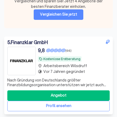
Vergleichen und sparen Sie! Jetzt 4 Angebote der
besten Finanzberater einholen.
Vergleichen Sie jetzt
5
.
Finanzklar GmbH
9,8
(66)
Kostenlose Erstberatung
local_offer
Arbeitsbereich Wilsdruff
place
Vor 7 Jahren gegründet
timelapse
Nach Gründung von Deutschlands größter
Finanzbildungsorganisation unterstützen wir jetzt auch
bei der Umsetzung. Bekannt aus ZDF, ARD, RTL und vielen
weiteren Medien.
Angebot
Profil ansehen