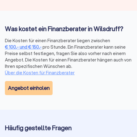
können.
Finanzberatung in Wilsdruff: Versicherungen,
Was kostet ein Finanzberater in Wilsdruff?
Altersvorsorge, Vermögensplanung und mehr
Die Kosten für einen Finanzberater liegen zwischen
Die komplexe Welt der Finanzen wird mit dem richtigen
€
100
,-
und
€
150
,-
pro Stunde. Ein Finanzberater kann seine
Finanzberater an Ihrer Seite zu einem Segen für Ihr
Preise selbst festlegen, fragen Sie also vorher nach einem
Vermögen. Seriosität, Zuverlässigkeit, Fachkenntnisse zu
Angebot. Die Kosten für einen Finanzberater hängen auch von
Besonderheiten und sich ändernde Vorgaben in der Branche
Ihren spezifischen Wünschen ab.
sind daher die maßgeblichen Aspekte, die Sie bei der Wahl
Über die Kosten für Finanzberater
der passenden Finanzberatung in Wilsdruff berücksichtigen
sollten. Mit transparenten Informationen zum
Angebot einholen
Leistungsportfolio, persönlicher Vorstellung und echten
Bewertungen zur Kundenzufriedenheit bei Trustlocal
erleichtern Sie sich die Suche bei der Auswahl.
Wann lohnt sich ein Finanzberater?
Häufig gestellte Fragen
Die Frage, ab wann sich die Dienste eines Finanzberaters