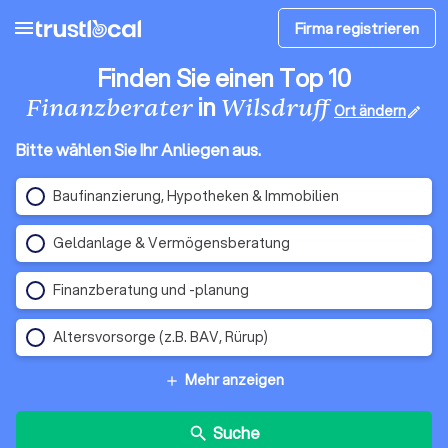
menu
Firma registrieren
Finden Sie einen Top 10
in
Finanzberater
Wilsdruff
Ort ändern
edit
Bitte wählen Sie Ihr Anliegen aus.
Baufinanzierung, Hypotheken & Immobilien
Geldanlage & Vermögensberatung
Finanzberatung und -planung
Altersvorsorge (z.B. BAV, Rürup)
Mehr anzeigen
add
Suche
search