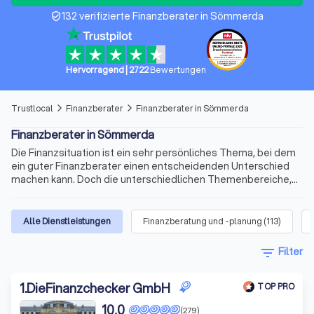
132 verifizierte Finanzberater in Sömmerda
verified_user
Hervorragend
|
2722
Bewertungen
Trustlocal
Finanzberater
Finanzberater in Sömmerda
arrow_forward_ios
arrow_forward_ios
Finanzberater in Sömmerda
Die Finanzsituation ist ein sehr persönliches Thema, bei dem
ein guter Finanzberater einen entscheidenden Unterschied
machen kann. Doch die unterschiedlichen Themenbereiche,
die variablen Qualifikationen für die Beratertätigkeit und die
sich ständig ändernden Voraussetzungen machen die Suche
nach dem richtigen Berater schnell kompliziert. Wir bieten
Alle Dienstleistungen
Finanzberatung und -planung
(
113
)
Ihnen für Ihre Finanzen Experten für Versicherungen,
Immobilienfinanzierungen, Geldanlagen, Altersvorsorge und
filter_list
Filter
vieles mehr. Finden Sie jetzt mit Trustlocal den besten
Finanzberater in Sömmerda und Umgebung.
1
.
DieFinanzchecker GmbH
TOP PRO
10,0
(279)