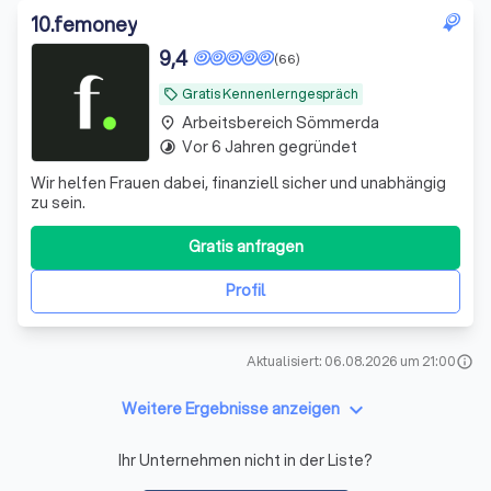
10
.
femoney
9,4
(66)
Gratis Kennenlerngespräch
local_offer
Arbeitsbereich Sömmerda
place
Vor 6 Jahren gegründet
timelapse
Wir helfen Frauen dabei, finanziell sicher und unabhängig
zu sein.
Gratis anfragen
Profil
Aktualisiert: 06.08.2026 um 21:00
info
keyboard_arrow_down
Weitere Ergebnisse anzeigen
Ihr Unternehmen nicht in der Liste?