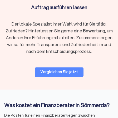
ausreicht. Lassen Sie sich bei der Altersvorsorge von den
Auftrag ausführen lassen
richtigen Finanzberatern in Sömmerda unterstützen.
Der lokale Spezialist Ihrer Wahl wird für Sie tätig.
Unternehmensberatung & Finanzierung
Zufrieden? Hinterlassen Sie gerne eine
Bewertung
, um
Die Finanzierung von Unternehmen und Finanzfragen im
Anderen Ihre Erfahrung mitzuteilen. Zusammen sorgen
Rahmen der Unternehmensberatung ist ein anspruchsvolles
wir so für mehr Transparenz und Zufriedenheit im und
Themenfeld, bei dem ein spezialisierter Finanzberater die
nach dem Entscheidungsprozess.
einzig richtige Wahl ist. Erfahren Sie auf einen Blick, wer als
Finanzberater für Sie und Ihr Unternehmen in Frage kommt,
um auch komplexe Situationen mit dem passenden Partner
optimal zu meistern.
Vergleichen Sie jetzt
Auf Trustlocal können Sie Ihre Bedürfnisse beschreiben und
erklären, damit qualifizierte und kompetente Finanzberater in
Sömmerda Ihnen maßgeschneiderte Angebote anbieten
können.
Was kostet ein Finanzberater in Sömmerda?
Finanzberatung in Sömmerda:
Die Kosten für einen Finanzberater liegen zwischen
Versicherungen, Altersvorsorge,