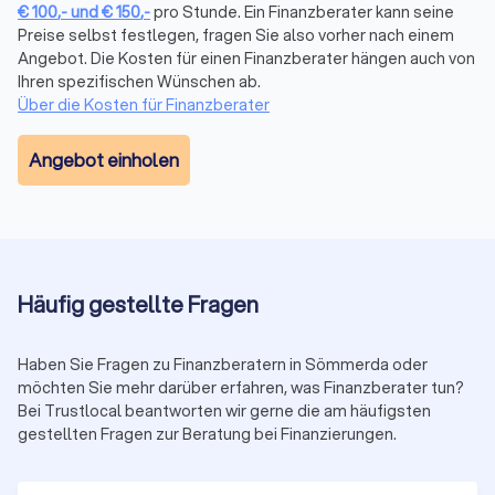
€
100
,-
und
€
150
,-
pro Stunde. Ein Finanzberater kann seine
Vermögensplanung und mehr
Preise selbst festlegen, fragen Sie also vorher nach einem
Die komplexe Welt der Finanzen wird mit dem richtigen
Angebot. Die Kosten für einen Finanzberater hängen auch von
Finanzberater an Ihrer Seite zu einem Segen für Ihr
Ihren spezifischen Wünschen ab.
Vermögen. Seriosität, Zuverlässigkeit, Fachkenntnisse zu
Über die Kosten für Finanzberater
Besonderheiten und sich ändernde Vorgaben in der Branche
sind daher die maßgeblichen Aspekte, die Sie bei der Wahl
Angebot einholen
der passenden Finanzberatung in Sömmerda berücksichtigen
sollten. Mit transparenten Informationen zum
Leistungsportfolio, persönlicher Vorstellung und echten
Bewertungen zur Kundenzufriedenheit bei Trustlocal
erleichtern Sie sich die Suche bei der Auswahl.
Häufig gestellte Fragen
Wann lohnt sich ein Finanzberater?
Haben Sie Fragen zu Finanzberatern in Sömmerda oder
Die Frage, ab wann sich die Dienste eines Finanzberaters
möchten Sie mehr darüber erfahren, was Finanzberater tun?
lohnen, hängt von verschiedenen individuellen Faktoren ab.
Bei Trustlocal beantworten wir gerne die am häufigsten
Die Verwaltung von Finanzen erfordert Zeit, Fachwissen und
gestellten Fragen zur Beratung bei Finanzierungen.
Kontinuität. Ein Finanzberater in Sömmerda kann diese
Aufgaben effizient übernehmen und Sie von der
Verantwortung entlasten.