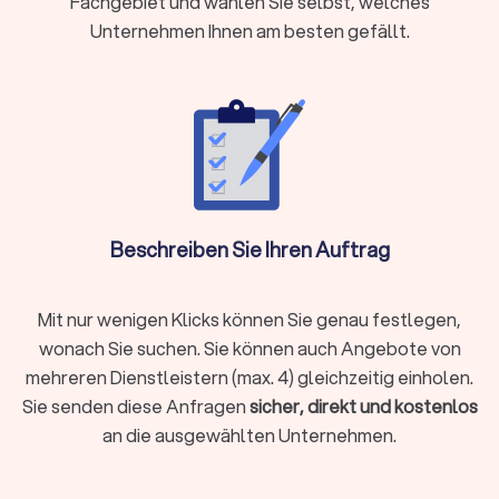
Fachgebiet und wählen Sie selbst, welches
Berater für Sie tätig werden:
Versicherungen
Unternehmen Ihnen am besten gefällt.
Baufinanzierung, Hypotheken & Immobilien
Vermögensverwaltung, Finanzplanung & -beratung
Rente & Altersvorsorge
Unternehmensberatung & Finanzierung
Versicherungen
Der Finanzberater für Versicherungen weiß durch die
Schilderung Ihrer Lebens- und Finanzsituation die besten
Beschreiben Sie Ihren Auftrag
Absicherungen zu gewährleisten. Ob
Berufsunfähigkeitsversicherung, Hausrat oder
Tierhalterhaftpflicht: Bei einem unabhängigen
Mit nur wenigen Klicks können Sie genau festlegen,
Versicherungsberater in Sömmerda sind Sie in den besten
wonach Sie suchen. Sie können auch Angebote von
Händen.
mehreren Dienstleistern (max. 4) gleichzeitig einholen.
Sie senden diese Anfragen
sicher, direkt und kostenlos
an die ausgewählten Unternehmen.
Baufinanzierung, Hypotheken & Immobilien
Finanzierungen rund um Immobilienkauf, Immobilienverkauf
und deren Unterhaltung stellen schnell vor