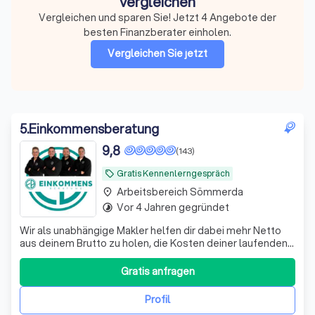
vergleichen
Vergleichen und sparen Sie! Jetzt 4 Angebote der
besten Finanzberater einholen.
Vergleichen Sie jetzt
5
.
Einkommensberatung
9,8
(143)
Gratis Kennenlerngespräch
local_offer
Arbeitsbereich Sömmerda
place
Vor 4 Jahren gegründet
timelapse
Wir als unabhängige Makler helfen dir dabei mehr Netto
aus deinem Brutto zu holen, die Kosten deiner laufenden
Verträge zu reduzieren und deine Rentenlücke zu
schließen.
Gratis anfragen
Profil