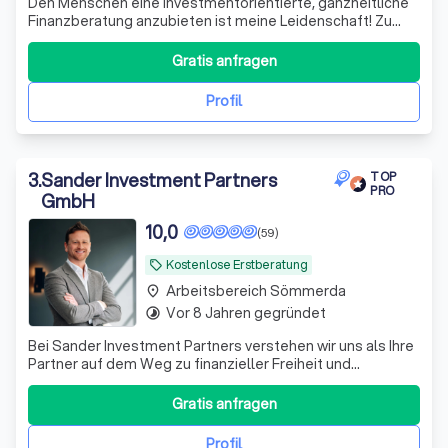
Den Menschen eine investmentorientierte, ganzheitliche
Finanzberatung anzubieten ist meine Leidenschaft! Zu
sehen wie Ihr Vermögen wächst ist das größte für mich!
Gratis anfragen
Profil
3
.
Sander Investment Partners
TOP
PRO
GmbH
10,0
(59)
Kostenlose Erstberatung
local_offer
Arbeitsbereich Sömmerda
place
Vor 8 Jahren gegründet
timelapse
Bei Sander Investment Partners verstehen wir uns als Ihre
Partner auf dem Weg zu finanzieller Freiheit und
Sicherheit. Mit über einem Jahrzehnt Erfahrung im
Investmentbereich und einem engagierten Team aus
Gratis anfragen
Experten bieten wir maßgeschneiderte Anlagestrategien,
die perfekt auf Ihre individuellen Bedü
Profil