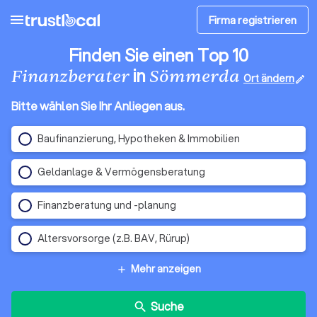
menu
Firma registrieren
Finden Sie einen Top 10
in
Finanzberater
Sömmerda
Ort ändern
edit
Bitte wählen Sie Ihr Anliegen aus.
Baufinanzierung, Hypotheken & Immobilien
Geldanlage & Vermögensberatung
Finanzberatung und -planung
Altersvorsorge (z.B. BAV, Rürup)
Mehr anzeigen
add
Suche
search