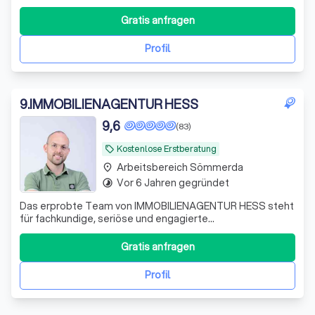
unabhängig ✅Hohe Fachkompetenz ✅Digital & schnell
Gratis anfragen
Profil
9
.
IMMOBILIENAGENTUR HESS
9,6
(83)
Kostenlose Erstberatung
local_offer
Arbeitsbereich Sömmerda
place
Vor 6 Jahren gegründet
timelapse
Das erprobte Team von IMMOBILIENAGENTUR HESS steht
für fachkundige, seriöse und engagierte
Vermittlungsarbeit. Wir führen Verkäufer und Käufer,
Vermieter und Mieter zusammen - zum Wohle aller
Gratis anfragen
Beteiligten. Hinter dem Gründer, Stanley Hess, steht ein
Team aus erfahrenen und qualifizierten Immobiliene
Profil