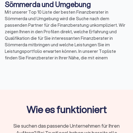
Sömmerda und Umgebung
Mit unserer Top 10 Liste der besten Finanzberater in
Sömmerda und Umgebung wird die Suche nach dem
passenden Partner für die Finanzberatung unkompliziert. Wir
zeigen Ihnen in den Profilen direkt, welche Erfahrung und
Qualifikation die für Sie interessanten Finanzberater in
Sömmerda mitbringen und welche Leistungen Sie im
Leistungsportfolio erwarten können. In unserer Topliste
finden Sie Finanzberater in Ihrer Nähe, die mit einem
Durchschnittsscore von 8.4 bewertet wurden. Durch echte
Kundenbewertungen erhalten Sie zudem direkt
Informationen zu gebuchten Leistungen und der
Zufriedenheit der Kunden.
Sortieren Sie unsere Topliste mit wenigen Mouseklicks, um
spezialisierte Experten für Ihr Themenfeld in der
Finanzberatung zu finden. So können Sie Spezialisten für
Wie es funktioniert
Versicherungen, für Rente & Altersvorsorge, für
Baufinanzierung, Geldanlagen & Vermögensberatung oder für
die Unternehmensberatung auf einen Blick aussuchen und die
Sie suchen das passende Unternehmen für Ihren
besten Finanzberater in Sömmerda und Umgebung
Auftrag? Bei Trustlocal haben wir bereits alle