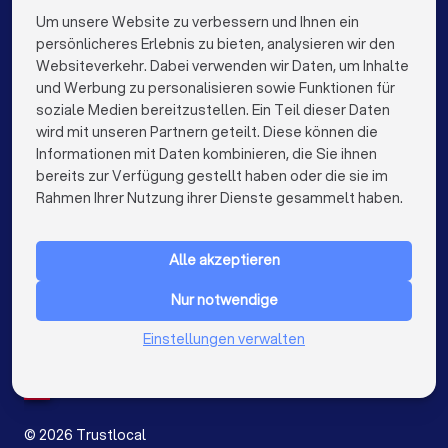
Finanzberater in Stuttgart
Um unsere Website zu verbessern und Ihnen ein
Die besten Finanzberater für Sie
persönlicheres Erlebnis zu bieten, analysieren wir den
Finanzberater in Düsseldorf
Websiteverkehr. Dabei verwenden wir Daten, um Inhalte
info@trustlocal.de
und Werbung zu personalisieren sowie Funktionen für
Finanzberater in Dortmund
Finanzberater in Essen
soziale Medien bereitzustellen. Ein Teil dieser Daten
wird mit unseren Partnern geteilt. Diese können die
Finanzberater in Bremen
Finanzberater in Nürnberg
Informationen mit Daten kombinieren, die Sie ihnen
bereits zur Verfügung gestellt haben oder die sie im
Finanzberater in Dresden
keyboard_arrow_down
FÜR PRIVATPERSONEN
Rahmen Ihrer Nutzung ihrer Dienste gesammelt haben.
Finanzberater in Hannover
Finanzberater in Leipzig
keyboard_arrow_down
FÜR FIRMEN
Finanzberater in Duisburg
Finanzberater in Bochum
Alle akzeptieren
keyboard_arrow_down
ÜBER TRUSTLOCAL
Finanzberater in Wuppertal
Nur notwendige
LAND
Niederlande
Einstellungen verwalten
Finanzberater in Bielefeld
Finanzberater in Bonn
Belgien
Deutschland
Finanzberater in Münster
Finanzberater in der Nähe
Spanien
©
2026
Trustlocal