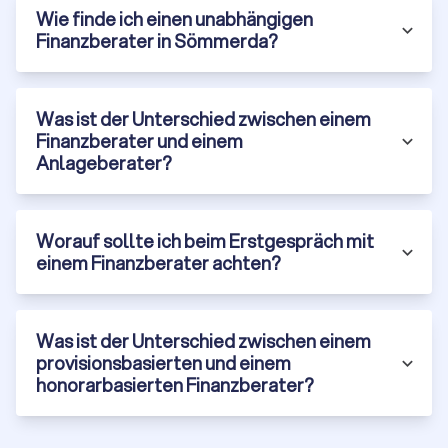
Wie finde ich einen unabhängigen
Je komplexer Ihre finanzielle Situation ist, desto eher
Finanzberater in Sömmerda?
profitieren Sie von professioneller Beratung. Dies gilt
insbesondere bei komplizierten Steuerfragen,
Erbschaftsplanung oder bei großen Vermögen. Außerdem
kann ein Finanzberater in Sömmerda mit Ihren langfristigen
Was ist der Unterschied zwischen einem
finanziellen Zielen wie der Altersvorsorge oder dem Kauf
Finanzberater und einem
einer Immobilie helfen. Ein Experte hilft bei der Entwicklung
Anlageberater?
und Umsetzung eines strukturierten Plans.
Worauf sollte ich beim Erstgespräch mit
Gut versorgt mit individueller Finanzplanung
einem Finanzberater achten?
Der individuellen Planung Ihrer Finanzberatung geht zumeist
ein kostenloses Erstgespräch voraus. Darin erläutert der
Finanzberater Ihnen, welche Fachbereiche für die
Finanzberatung zur Verfügung stehen. Ihre Wünsche und
Was ist der Unterschied zwischen einem
Ziele stehen dabei im Mittelpunkt. Die Erstberatung umfasst
provisionsbasierten und einem
dabei häufig auch eine individuelle Analyse Ihrer
honorarbasierten Finanzberater?
Finanzsituation, auf der aufbauend erste Vorschläge für den
Vermögensaufbau oder Finanzierungsmöglichkeiten
dargelegt werden. Sie entscheiden, welche Leistungen Sie