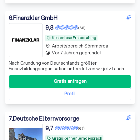
6
.
Finanzklar GmbH
9,8
(66)
Kostenlose Erstberatung
local_offer
Arbeitsbereich Sömmerda
place
Vor 7 Jahren gegründet
timelapse
Nach Gründung von Deutschlands größter
Finanzbildungsorganisation unterstützen wir jetzt auch
bei der Umsetzung. Bekannt aus ZDF, ARD, RTL und vielen
weiteren Medien.
Gratis anfragen
Profil
7
.
Deutsche Elternvorsorge
9,7
(67)
Gratis Kennenlerngespräch
local_offer