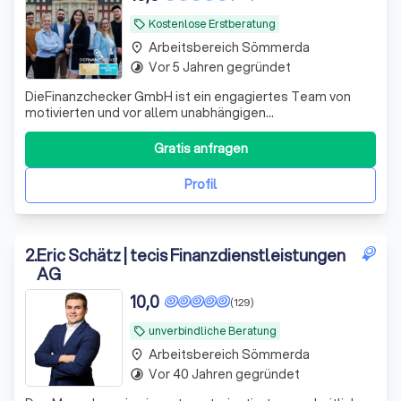
Kostenlose Erstberatung
local_offer
Arbeitsbereich Sömmerda
place
Vor 5 Jahren gegründet
timelapse
DieFinanzchecker GmbH ist ein engagiertes Team von
motivierten und vor allem unabhängigen
Finanz-/Versicherungsmaklern aus dem Münsterland. Seit
2012 bieten wir unseren Kunden individuelle und
Gratis anfragen
zielorientierte Produkte an, wobei wir den Fokus auf
Transparenz und Verständlichkeit setzen. Wir sind uns
Profil
2
.
Eric Schätz | tecis Finanzdienstleistungen
AG
10,0
(129)
unverbindliche Beratung
local_offer
Arbeitsbereich Sömmerda
place
Vor 40 Jahren gegründet
timelapse