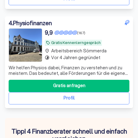
4
.
Physiofinanzen
9,9
(167)
Gratis Kennenlerngespräch
local_offer
Arbeitsbereich Sömmerda
place
Vor 4 Jahren gegründet
timelapse
Wir helfen Physios dabei, Finanzen zu verstehen und zu
meistern. Das bedeutet, alle Förderungen für die eigene
Vorsorge und Absicherung richtig zu nutzen.
Gratis anfragen
Profil
Tipp! 4 Finanzberater schnell und einfach