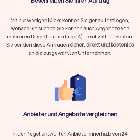
Beschreiben Sie Ihren Auftrag
Absicherungen zu gewährleisten. Ob
Berufsunfähigkeitsversicherung, Hausrat oder
Tierhalterhaftpflicht: Bei einem unabhängigen
Mit nur wenigen Klicks können Sie genau festlegen,
Versicherungsberater in Bad Mergentheim sind Sie in den
wonach Sie suchen. Sie können auch Angebote von
besten Händen.
mehreren Dienstleistern (max. 4) gleichzeitig einholen.
Sie senden diese Anfragen
sicher, direkt und kostenlos
an die ausgewählten Unternehmen.
Baufinanzierung, Hypotheken & Immobilien
Finanzierungen rund um Immobilienkauf, Immobilienverkauf
und deren Unterhaltung stellen schnell vor
Herausforderungen.
Experten für die Baufinanzierung
, für
Hypotheken und Immobilien allgemein helfen Ihnen, das
Beste aus Ihrer Immobiliensituation herauszuholen.
Vermögensverwaltung, Finanzplanung & -
Anbieter und Angebote vergleichen
beratung
Wer Vermögen hat, möchte es behalten und erhöhen. Wer
noch am Anfang der Finanzplanung steht, möchte Vermögen
In der Regel antworten Anbieter
innerhalb von 24
aufbauen. Für Berater zu Vermögensverwaltung,