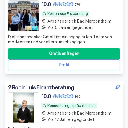
10,0
(279)
Kostenlose Erstberatung
local_offer
Arbeitsbereich Bad Mergentheim
place
Vor 5 Jahren gegründet
timelapse
DieFinanzchecker GmbH ist ein engagiertes Team von
motivierten und vor allem unabhängigen
Finanz-/Versicherungsmaklern aus dem Münsterland. Seit
2012 bieten wir unseren Kunden individuelle und
Gratis anfragen
zielorientierte Produkte an, wobei wir den Fokus auf
Transparenz und Verständlichkeit setzen. Wir sind uns
Profil
2
.
Robin Luis Finanzberatung
10,0
(160)
Kennenlerngespräch buchen
local_offer
Arbeitsbereich Bad Mergentheim
place
Vor 17 Jahren gegründet
timelapse