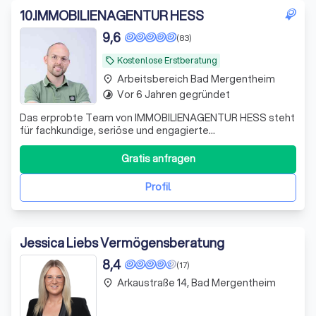
10
.
IMMOBILIENAGENTUR HESS
9,6
(83)
Kostenlose Erstberatung
local_offer
Arbeitsbereich Bad Mergentheim
place
Vor 6 Jahren gegründet
timelapse
Das erprobte Team von IMMOBILIENAGENTUR HESS steht
für fachkundige, seriöse und engagierte
Vermittlungsarbeit. Wir führen Verkäufer und Käufer,
Vermieter und Mieter zusammen - zum Wohle aller
Gratis anfragen
Beteiligten. Hinter dem Gründer, Stanley Hess, steht ein
Team aus erfahrenen und qualifizierten Immobiliene
Profil
Jessica Liebs Vermögensberatung
8,4
(17)
Arkaustraße 14, Bad Mergentheim
place