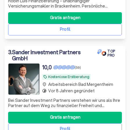
Robin Luis Finanzberatung – unabhängiger
Versicherungsmakler in Brackenheim. Persönliche
Beratung, maßgeschneiderte Lösungen und über 16 Jahre
Erfahrung für private und gewerbliche Versicherungen.
Gratis anfragen
Profil
3
.
Sander Investment Partners
TOP
PRO
GmbH
10,0
(59)
Kostenlose Erstberatung
local_offer
Arbeitsbereich Bad Mergentheim
place
Vor 8 Jahren gegründet
timelapse
Bei Sander Investment Partners verstehen wir uns als Ihre
Partner auf dem Weg zu finanzieller Freiheit und
Sicherheit. Mit über einem Jahrzehnt Erfahrung im
Investmentbereich und einem engagierten Team aus
Gratis anfragen
Experten bieten wir maßgeschneiderte Anlagestrategien,
die perfekt auf Ihre individuellen Bedü
Profil