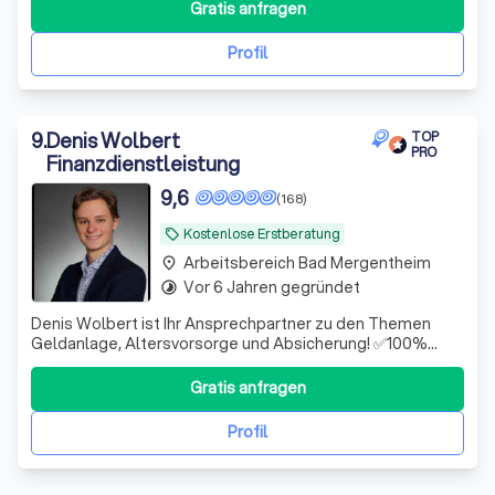
Gratis anfragen
Profil
9
.
Denis Wolbert
TOP
PRO
Finanzdienstleistung
9,6
(168)
Kostenlose Erstberatung
local_offer
Arbeitsbereich Bad Mergentheim
place
Vor 6 Jahren gegründet
timelapse
Denis Wolbert ist Ihr Ansprechpartner zu den Themen
Geldanlage, Altersvorsorge und Absicherung! ✅100%
unabhängig ✅Hohe Fachkompetenz ✅Digital & schnell
Gratis anfragen
Profil