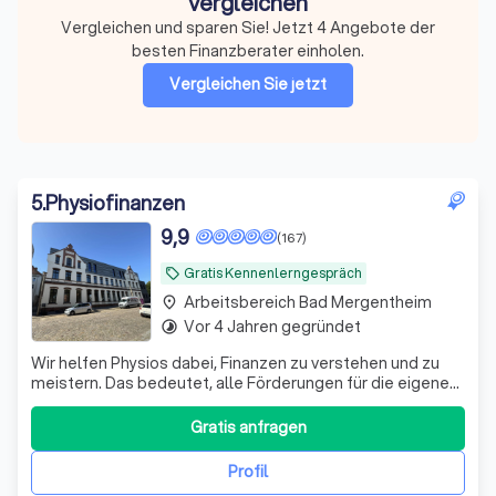
vergleichen
Vergleichen und sparen Sie! Jetzt 4 Angebote der
besten Finanzberater einholen.
Vergleichen Sie jetzt
5
.
Physiofinanzen
9,9
(167)
Gratis Kennenlerngespräch
local_offer
Arbeitsbereich Bad Mergentheim
place
Vor 4 Jahren gegründet
timelapse
Wir helfen Physios dabei, Finanzen zu verstehen und zu
meistern. Das bedeutet, alle Förderungen für die eigene
Vorsorge und Absicherung richtig zu nutzen.
Gratis anfragen
Profil