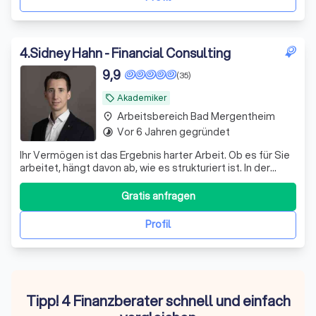
4
.
Sidney Hahn - Financial Consulting
9,9
(35)
Akademiker
local_offer
Arbeitsbereich Bad Mergentheim
place
Vor 6 Jahren gegründet
timelapse
Ihr Vermögen ist das Ergebnis harter Arbeit. Ob es für Sie
arbeitet, hängt davon ab, wie es strukturiert ist. In der
Praxis zeigen sich bei bestehenden Depots regelmäßig
dieselben Schwachstellen: – eine Zusammensetzung, die
Gratis anfragen
aus einzelnen Empfehlungen gewachsen ist statt aus
einem Plan – laufende K
Profil
Tipp! 4 Finanzberater schnell und einfach