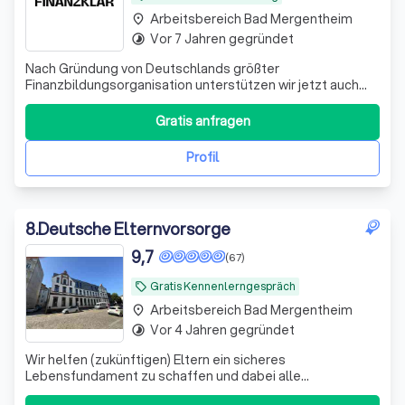
Arbeitsbereich Bad Mergentheim
place
Vor 7 Jahren gegründet
timelapse
Nach Gründung von Deutschlands größter
Finanzbildungsorganisation unterstützen wir jetzt auch
bei der Umsetzung. Bekannt aus ZDF, ARD, RTL und vielen
weiteren Medien.
Gratis anfragen
Profil
8
.
Deutsche Elternvorsorge
9,7
(67)
Gratis Kennenlerngespräch
local_offer
Arbeitsbereich Bad Mergentheim
place
Vor 4 Jahren gegründet
timelapse
Wir helfen (zukünftigen) Eltern ein sicheres
Lebensfundament zu schaffen und dabei alle
Steuervorteile zu nutzen, die dir zustehen.