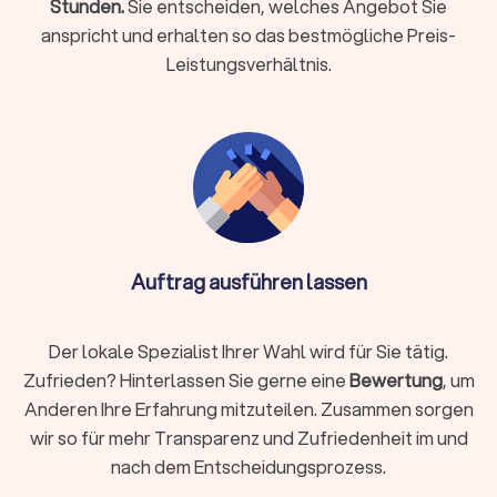
Stunden.
Sie entscheiden, welches Angebot Sie
Finanzplanung und -beratung finden Sie bei uns wertvolle
anspricht und erhalten so das bestmögliche Preis-
Hinweise auf die passende Finanzberatung in Bad
Leistungsverhältnis.
Mergentheim.
Rente & Altersvorsorge
Experten für die Finanzberatung zu Rente und Altersvorsorge
unterstützen Sie dabei, mit Ihren finanziellen Möglichkeiten
einen bestmöglichen Lebensabend zu gestalten. Schon seit
vielen Jahren ist bekannt, dass die gesetzliche Rente für die
wenigsten Menschen für den Erhalt des Lebensstandards
Auftrag ausführen lassen
ausreicht. Lassen Sie sich bei der Altersvorsorge von den
richtigen Finanzberatern in Bad Mergentheim unterstützen.
Der lokale Spezialist Ihrer Wahl wird für Sie tätig.
Zufrieden? Hinterlassen Sie gerne eine
Bewertung
, um
Unternehmensberatung & Finanzierung
Anderen Ihre Erfahrung mitzuteilen. Zusammen sorgen
Die Finanzierung von Unternehmen und Finanzfragen im
wir so für mehr Transparenz und Zufriedenheit im und
Rahmen der Unternehmensberatung ist ein anspruchsvolles
nach dem Entscheidungsprozess.
Themenfeld, bei dem ein spezialisierter Finanzberater die
einzig richtige Wahl ist. Erfahren Sie auf einen Blick, wer als