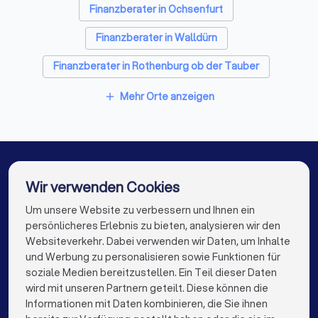
Finanzberater in Ochsenfurt
Finanzberater in Walldürn
Finanzberater in Rothenburg ob der Tauber
Finanzberater in Buchen (Odenwald)
Mehr Orte anzeigen
add
Finanzberater in Wertheim
Finanzberater in Würzburg
Finanzberater in Öhringen
Wir verwenden Cookies
Finanzberater in Kitzingen
Finanzberater in Berlin
Um unsere Website zu verbessern und Ihnen ein
Die besten Finanzberater für Sie
persönlicheres Erlebnis zu bieten, analysieren wir den
Finanzberater in Hamburg
Websiteverkehr. Dabei verwenden wir Daten, um Inhalte
info@trustlocal.de
und Werbung zu personalisieren sowie Funktionen für
Finanzberater in München
Finanzberater in Köln
soziale Medien bereitzustellen. Ein Teil dieser Daten
wird mit unseren Partnern geteilt. Diese können die
Finanzberater in Frankfurt am Main
Informationen mit Daten kombinieren, die Sie ihnen