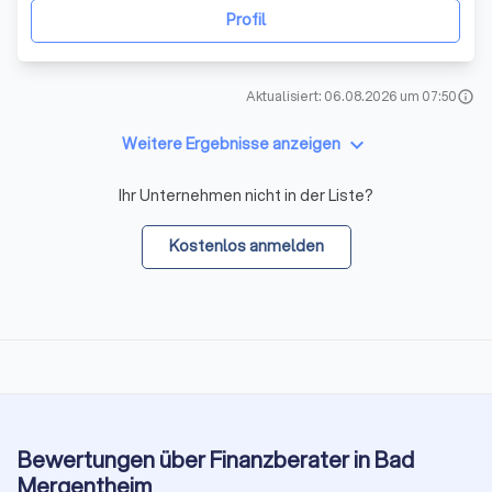
Konzeptberatung Sparen, Geldanlage, Versicheru
Profil
Aktualisiert: 06.08.2026 um 07:50
info
keyboard_arrow_down
Weitere Ergebnisse anzeigen
Ihr Unternehmen nicht in der Liste?
Kostenlos anmelden
Bewertungen über Finanzberater in Bad
Mergentheim