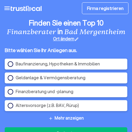
menu
Firma registrieren
Finden Sie einen Top 10
in
Finanzberater
Bad Mergentheim
Ort ändern
edit
Bitte wählen Sie Ihr Anliegen aus.
Baufinanzierung, Hypotheken & Immobilien
Geldanlage & Vermögensberatung
Finanzberatung und -planung
Altersvorsorge (z.B. BAV, Rürup)
Mehr anzeigen
add