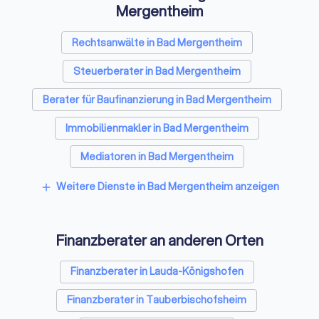
kostenlose Erstgespräche, um Ihnen die Vorzüge einer
Mergentheim
professionellen und unabhängigen Finanzberatung zu
verdeutlichen. Vergleichen Sie die Spezialisten für
Rechtsanwälte in Bad Mergentheim
Finanzfragen mit wenigen Klicks und wählen Sie den besten
Finanzberater in Bad Mergentheim.
Steuerberater in Bad Mergentheim
Berater für Baufinanzierung in Bad Mergentheim
Immobilienmakler in Bad Mergentheim
Mediatoren in Bad Mergentheim
Energieberater in Bad Mergentheim
Weitere Dienste in Bad Mergentheim anzeigen
add
Finanzberater an anderen Orten
Finanzberater in Lauda-Königshofen
Finanzberater in Tauberbischofsheim