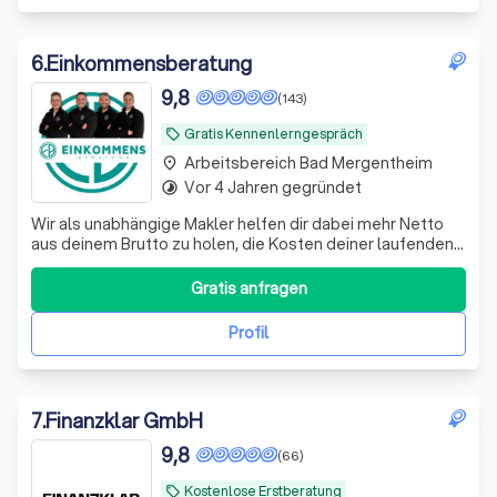
6
.
Einkommensberatung
9,8
(143)
Gratis Kennenlerngespräch
local_offer
Arbeitsbereich Bad Mergentheim
place
Vor 4 Jahren gegründet
timelapse
Wir als unabhängige Makler helfen dir dabei mehr Netto
aus deinem Brutto zu holen, die Kosten deiner laufenden
Verträge zu reduzieren und deine Rentenlücke zu
schließen.
Gratis anfragen
Profil
7
.
Finanzklar GmbH
9,8
(66)
Kostenlose Erstberatung
local_offer