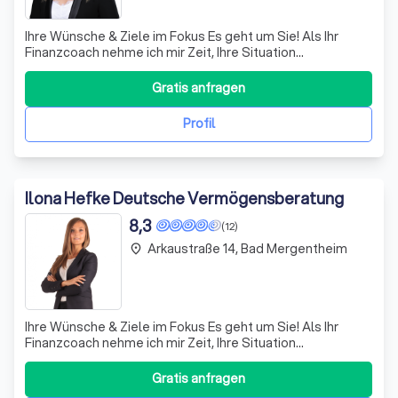
Ihre Wünsche & Ziele im Fokus Es geht um Sie! Als Ihr
Finanzcoach nehme ich mir Zeit, Ihre Situation
kennenzulernen und zu verstehen, was Sie erreichen
möchten. Und dann mit Ihnen gemeinsam das möglich zu
Gratis anfragen
machen, was möglich ist. Professionelle
Konzeptberatung Sparen, Geldanlage, Versicheru
Profil
Ilona Hefke Deutsche Vermögensberatung
8,3
(12)
Arkaustraße 14, Bad Mergentheim
place
Ihre Wünsche & Ziele im Fokus Es geht um Sie! Als Ihr
Finanzcoach nehme ich mir Zeit, Ihre Situation
kennenzulernen und zu verstehen, was Sie erreichen
möchten. Und dann mit Ihnen gemeinsam das möglich zu
Gratis anfragen
machen, was möglich ist. Professionelle