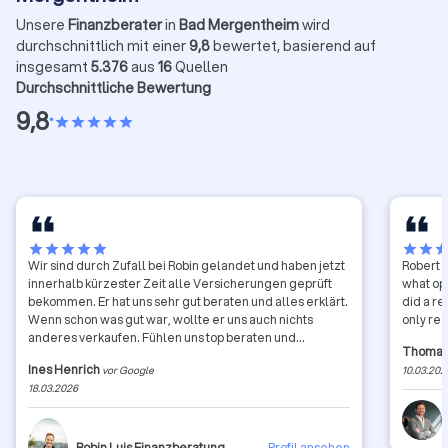
Unsere
Finanzberater
in
Bad Mergentheim
wird
durchschnittlich mit einer
9,8
bewertet, basierend auf
insgesamt
5.376
aus
16
Quellen
Durchschnittliche Bewertung
9,8
•
star
star
star
star
star
star
star
star
star
star
star
star
sta
Wir sind durch Zufall bei Robin gelandet und haben jetzt
Robert h
innerhalb kürzester Zeit alle Versicherungen geprüft
what opt
bekommen. Er hat uns sehr gut beraten und alles erklärt.
did a re
Wenn schon was gut war, wollte er uns auch nichts
only re
anderes verkaufen. Fühlen uns top beraten und
Thomas
aufgehoben. Symphatisch und ehrlich! Gefällt uns!
Ines Henrich
vor Google
10.03.202
18.03.2026
Robin Luis Finanzberatung
Profil ansehen