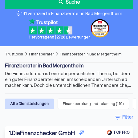
Suche
search
141 verifizierte Finanzberater in Bad Mergentheim
verified_user
Hervorragend
|
2726
Bewertungen
Trustlocal
Finanzberater
Finanzberater in Bad Mergentheim
arrow_forward_ios
arrow_forward_ios
Finanzberater in Bad Mergentheim
Die Finanzsituation ist ein sehr persönliches Thema, bei dem
ein guter Finanzberater einen entscheidenden Unterschied
machen kann. Doch die unterschiedlichen Themenbereiche,
die variablen Qualifikationen für die Beratertätigkeit und die
sich ständig ändernden Voraussetzungen machen die Suche
nach dem richtigen Berater schnell kompliziert. Wir bieten
Alle Dienstleistungen
Finanzberatung und -planung
(
119
)
Ihnen für Ihre Finanzen Experten für Versicherungen,
Immobilienfinanzierungen, Geldanlagen, Altersvorsorge und
filter_list
Filter
vieles mehr. Finden Sie jetzt mit Trustlocal den besten
Finanzberater in Bad Mergentheim und Umgebung.
1
.
DieFinanzchecker GmbH
TOP PRO