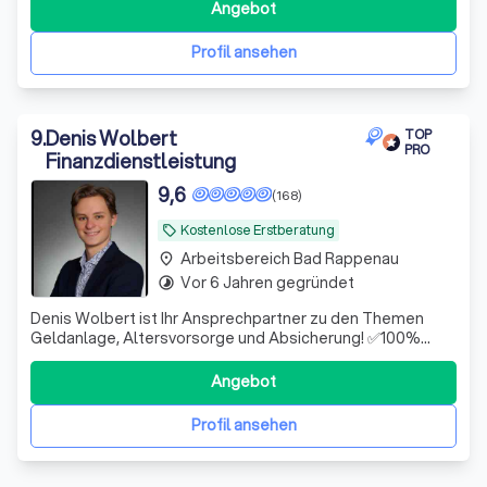
Angebot
Profil ansehen
9
.
Denis Wolbert
TOP
PRO
Finanzdienstleistung
9,6
(168)
Kostenlose Erstberatung
local_offer
Arbeitsbereich Bad Rappenau
place
Vor 6 Jahren gegründet
timelapse
Denis Wolbert ist Ihr Ansprechpartner zu den Themen
Geldanlage, Altersvorsorge und Absicherung! ✅100%
unabhängig ✅Hohe Fachkompetenz ✅Digital & schnell
Angebot
Profil ansehen