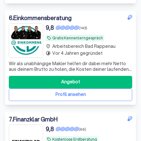
6
.
Einkommensberatung
9,8
(143)
Gratis Kennenlerngespräch
local_offer
Arbeitsbereich Bad Rappenau
place
Vor 4 Jahren gegründet
timelapse
Wir als unabhängige Makler helfen dir dabei mehr Netto
aus deinem Brutto zu holen, die Kosten deiner laufenden
Verträge zu reduzieren und deine Rentenlücke zu
schließen.
Angebot
Profil ansehen
7
.
Finanzklar GmbH
9,8
(66)
Kostenlose Erstberatung
local_offer