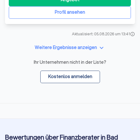
machen, was möglich ist. Professionelle
Konzeptberatung Sparen, Geldanlage, Versicheru
Profil ansehen
Aktualisiert: 05.08.2026 um 13:41
info
keyboard_arrow_down
Weitere Ergebnisse anzeigen
Ihr Unternehmen nicht in der Liste?
Kostenlos anmelden
Bewertungen über Finanzberater in Bad