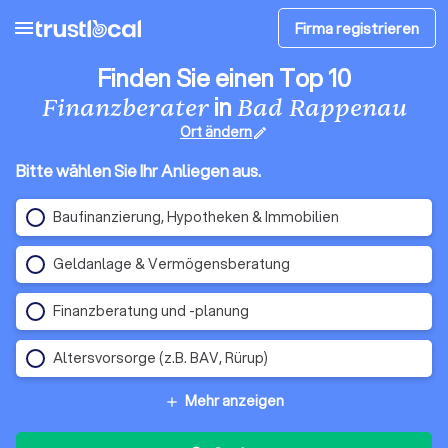
menu
Firma registrieren
Finden Sie einen Top 10
in
Finanzberater
Bad Rappenau
Ort ändern
edit
Bitte wählen Sie Ihr Anliegen aus.
Baufinanzierung, Hypotheken & Immobilien
Geldanlage & Vermögensberatung
Finanzberatung und -planung
Altersvorsorge (z.B. BAV, Rürup)
Mehr anzeigen
add