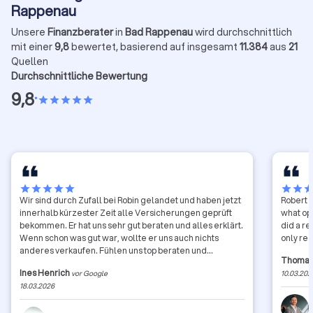
Rappenau
Unsere
Finanzberater
in
Bad Rappenau
wird durchschnittlich
mit einer
9,8
bewertet, basierend auf insgesamt
11.384
aus
21
Quellen
Durchschnittliche Bewertung
9,8
•
star
star
star
star
star
star
star
star
star
star
star
star
sta
Wir sind durch Zufall bei Robin gelandet und haben jetzt
Robert h
innerhalb kürzester Zeit alle Versicherungen geprüft
what opt
bekommen. Er hat uns sehr gut beraten und alles erklärt.
did a re
Wenn schon was gut war, wollte er uns auch nichts
only re
anderes verkaufen. Fühlen uns top beraten und
Thomas
aufgehoben. Symphatisch und ehrlich! Gefällt uns!
Ines Henrich
vor Google
10.03.202
18.03.2026