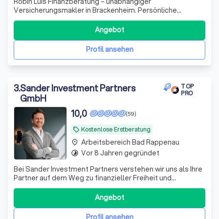
Robin Luis Finanzberatung – unabhängiger
Versicherungsmakler in Brackenheim. Persönliche
Beratung, maßgeschneiderte Lösungen und über 16 Jahre
Erfahrung für private und gewerbliche Versicherungen.
Angebot
Profil ansehen
3
.
Sander Investment Partners
TOP
PRO
GmbH
10,0
(59)
Kostenlose Erstberatung
local_offer
Arbeitsbereich Bad Rappenau
place
Vor 8 Jahren gegründet
timelapse
Bei Sander Investment Partners verstehen wir uns als Ihre
Partner auf dem Weg zu finanzieller Freiheit und
Sicherheit. Mit über einem Jahrzehnt Erfahrung im
Investmentbereich und einem engagierten Team aus
Angebot
Experten bieten wir maßgeschneiderte Anlagestrategien,
die perfekt auf Ihre individuellen Bedü
Profil ansehen