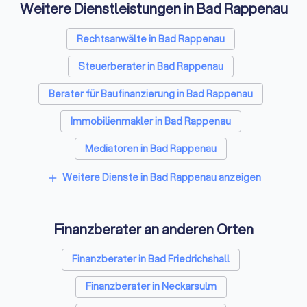
Weitere Dienstleistungen in Bad Rappenau
kostenlose Erstgespräche, um Ihnen die Vorzüge einer
professionellen und unabhängigen Finanzberatung zu
verdeutlichen. Vergleichen Sie die Spezialisten für
Rechtsanwälte in Bad Rappenau
Finanzfragen mit wenigen Klicks und wählen Sie den besten
Steuerberater in Bad Rappenau
Finanzberater in Bad Rappenau.
Berater für Baufinanzierung in Bad Rappenau
Immobilienmakler in Bad Rappenau
Mediatoren in Bad Rappenau
Energieberater in Bad Rappenau
Weitere Dienste in Bad Rappenau anzeigen
add
Finanzberater an anderen Orten
Finanzberater in Bad Friedrichshall
Finanzberater in Neckarsulm