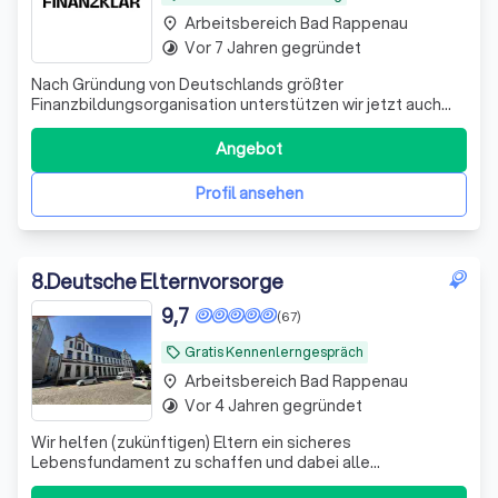
Arbeitsbereich Bad Rappenau
place
Vor 7 Jahren gegründet
timelapse
Nach Gründung von Deutschlands größter
Finanzbildungsorganisation unterstützen wir jetzt auch
bei der Umsetzung. Bekannt aus ZDF, ARD, RTL und vielen
weiteren Medien.
Angebot
Profil ansehen
8
.
Deutsche Elternvorsorge
9,7
(67)
Gratis Kennenlerngespräch
local_offer
Arbeitsbereich Bad Rappenau
place
Vor 4 Jahren gegründet
timelapse
Wir helfen (zukünftigen) Eltern ein sicheres
Lebensfundament zu schaffen und dabei alle
Steuervorteile zu nutzen, die dir zustehen.