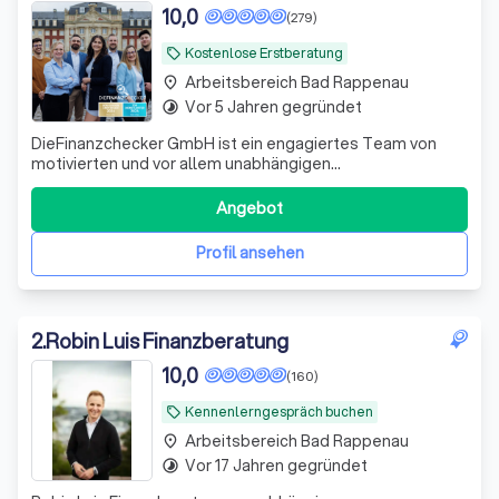
10,0
(279)
Kostenlose Erstberatung
local_offer
Arbeitsbereich Bad Rappenau
place
Vor 5 Jahren gegründet
timelapse
DieFinanzchecker GmbH ist ein engagiertes Team von
motivierten und vor allem unabhängigen
Finanz-/Versicherungsmaklern aus dem Münsterland. Seit
2012 bieten wir unseren Kunden individuelle und
Angebot
zielorientierte Produkte an, wobei wir den Fokus auf
Transparenz und Verständlichkeit setzen. Wir sind uns
Profil ansehen
2
.
Robin Luis Finanzberatung
10,0
(160)
Kennenlerngespräch buchen
local_offer
Arbeitsbereich Bad Rappenau
place
Vor 17 Jahren gegründet
timelapse