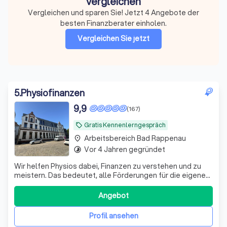
vergleichen
Vergleichen und sparen Sie! Jetzt 4 Angebote der
besten Finanzberater einholen.
Vergleichen Sie jetzt
5
.
Physiofinanzen
9,9
(167)
Gratis Kennenlerngespräch
local_offer
Arbeitsbereich Bad Rappenau
place
Vor 4 Jahren gegründet
timelapse
Wir helfen Physios dabei, Finanzen zu verstehen und zu
meistern. Das bedeutet, alle Förderungen für die eigene
Vorsorge und Absicherung richtig zu nutzen.
Angebot
Profil ansehen