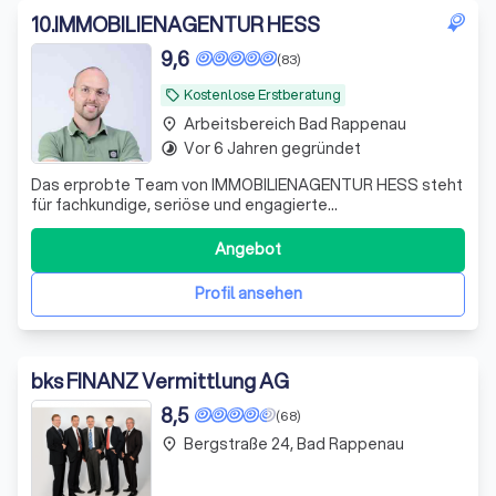
10
.
IMMOBILIENAGENTUR HESS
9,6
(83)
Kostenlose Erstberatung
local_offer
Arbeitsbereich Bad Rappenau
place
Vor 6 Jahren gegründet
timelapse
Das erprobte Team von IMMOBILIENAGENTUR HESS steht
für fachkundige, seriöse und engagierte
Vermittlungsarbeit. Wir führen Verkäufer und Käufer,
Vermieter und Mieter zusammen - zum Wohle aller
Angebot
Beteiligten. Hinter dem Gründer, Stanley Hess, steht ein
Team aus erfahrenen und qualifizierten Immobiliene
Profil ansehen
bks FINANZ Vermittlung AG
8,5
(68)
Bergstraße 24, Bad Rappenau
place