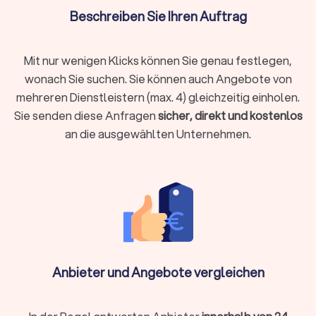
Schilderung Ihrer Lebens- und Finanzsituation die besten
Beschreiben Sie Ihren Auftrag
Absicherungen zu gewährleisten. Ob
Berufsunfähigkeitsversicherung, Hausrat oder
Tierhalterhaftpflicht: Bei einem unabhängigen
Mit nur wenigen Klicks können Sie genau festlegen,
Versicherungsberater in Bad Rappenau sind Sie in den besten
wonach Sie suchen. Sie können auch Angebote von
Händen.
mehreren Dienstleistern (max. 4) gleichzeitig einholen.
Sie senden diese Anfragen
sicher, direkt und kostenlos
an die ausgewählten Unternehmen.
Baufinanzierung, Hypotheken & Immobilien
Finanzierungen rund um Immobilienkauf, Immobilienverkauf
und deren Unterhaltung stellen schnell vor
Herausforderungen.
Experten für die Baufinanzierung
, für
Hypotheken und Immobilien allgemein helfen Ihnen, das
Beste aus Ihrer Immobiliensituation herauszuholen.
Vermögensverwaltung, Finanzplanung & -
Anbieter und Angebote vergleichen
beratung
Wer Vermögen hat, möchte es behalten und erhöhen. Wer
noch am Anfang der Finanzplanung steht, möchte Vermögen