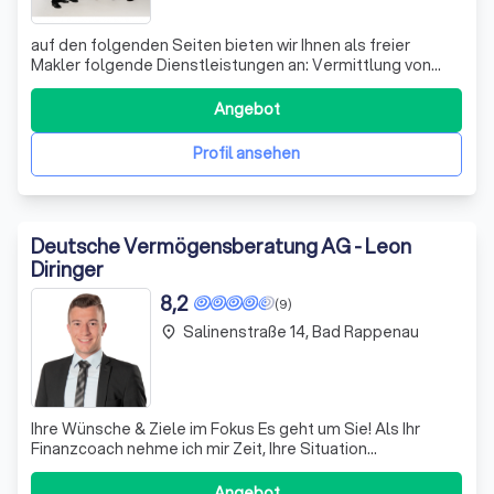
auf den folgenden Seiten bieten wir Ihnen als freier
Makler folgende Dienstleistungen an: Vermittlung von
Versicherungen, Bausparverträgen,
Immobilienfinanzierungen, Leasingmodellen,
Angebot
Privatkrediten, Immobilien.
Profil ansehen
Deutsche Vermögensberatung AG - Leon
Diringer
8,2
(9)
Salinenstraße 14, Bad Rappenau
place
Ihre Wünsche & Ziele im Fokus Es geht um Sie! Als Ihr
Finanzcoach nehme ich mir Zeit, Ihre Situation
kennenzulernen und zu verstehen, was Sie erreichen
möchten. Und dann mit Ihnen gemeinsam das möglich zu
Angebot