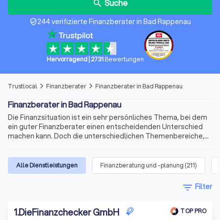
Suche
search
244 verifizierte Finanzberater in Bad Rappenau
verified_user
Hervorragend
|
2731
Bewertungen
Trustlocal
Finanzberater
Finanzberater in Bad Rappenau
arrow_forward_ios
arrow_forward_ios
Finanzberater in Bad Rappenau
Die Finanzsituation ist ein sehr persönliches Thema, bei dem
ein guter Finanzberater einen entscheidenden Unterschied
machen kann. Doch die unterschiedlichen Themenbereiche,
die variablen Qualifikationen für die Beratertätigkeit und die
sich ständig ändernden Voraussetzungen machen die Suche
nach dem richtigen Berater schnell kompliziert. Wir bieten
Alle Dienstleistungen
Finanzberatung und -planung
(
211
)
Ihnen für Ihre Finanzen Experten für Versicherungen,
Immobilienfinanzierungen, Geldanlagen, Altersvorsorge und
filter_list
Filter
vieles mehr. Finden Sie jetzt mit Trustlocal den besten
Finanzberater in Bad Rappenau und Umgebung.
1
.
DieFinanzchecker GmbH
TOP PRO