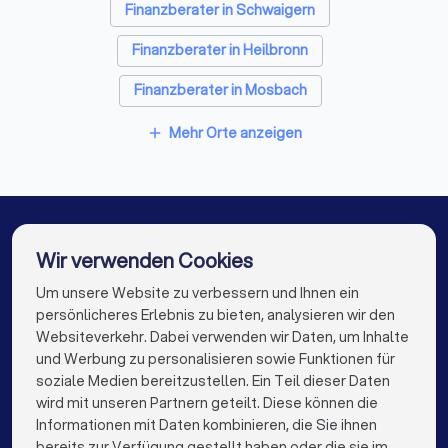
Finanzberater in Schwaigern
Finanzberater in Heilbronn
Finanzberater in Mosbach
Finanzberater in Sinsheim
Mehr Orte anzeigen
add
Finanzberater in Weinsberg
Finanzberater in Eppingen
Finanzberater in Brackenheim
Wir verwenden Cookies
Finanzberater in Obersulm
Finanzberater in Berlin
Um unsere Website zu verbessern und Ihnen ein
Die besten Finanzberater für Sie
persönlicheres Erlebnis zu bieten, analysieren wir den
Finanzberater in Hamburg
Websiteverkehr. Dabei verwenden wir Daten, um Inhalte
info@trustlocal.de
und Werbung zu personalisieren sowie Funktionen für
Finanzberater in München
Finanzberater in Köln
soziale Medien bereitzustellen. Ein Teil dieser Daten
wird mit unseren Partnern geteilt. Diese können die
Finanzberater in Frankfurt am Main
Informationen mit Daten kombinieren, die Sie ihnen
bereits zur Verfügung gestellt haben oder die sie im