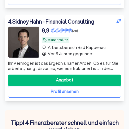
4
.
Sidney Hahn - Financial Consulting
9,9
(35)
Akademiker
local_offer
Arbeitsbereich Bad Rappenau
place
Vor 6 Jahren gegründet
timelapse
Ihr Vermögen ist das Ergebnis harter Arbeit. Ob es für Sie
arbeitet, hängt davon ab, wie es strukturiert ist. In der
Praxis zeigen sich bei bestehenden Depots regelmäßig
dieselben Schwachstellen: – eine Zusammensetzung, die
Angebot
aus einzelnen Empfehlungen gewachsen ist statt aus
einem Plan – laufende K
Profil ansehen
Tipp! 4 Finanzberater schnell und einfach