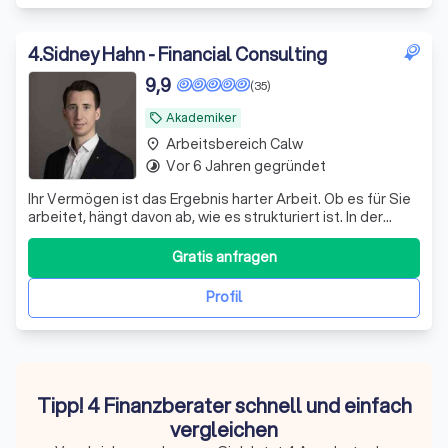
4
.
Sidney Hahn - Financial Consulting
9,9
(35)
Akademiker
local_offer
Arbeitsbereich Calw
place
Vor 6 Jahren gegründet
timelapse
Ihr Vermögen ist das Ergebnis harter Arbeit. Ob es für Sie
arbeitet, hängt davon ab, wie es strukturiert ist. In der
Praxis zeigen sich bei bestehenden Depots regelmäßig
dieselben Schwachstellen: – eine Zusammensetzung, die
Gratis anfragen
aus einzelnen Empfehlungen gewachsen ist statt aus
einem Plan – laufende K
Profil
Tipp! 4 Finanzberater schnell und einfach
vergleichen