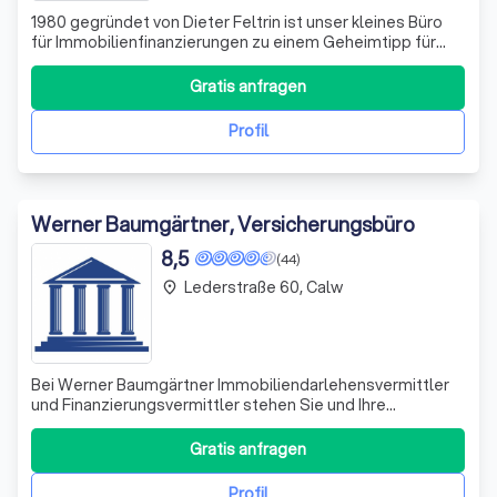
1980 gegründet von Dieter Feltrin ist unser kleines Büro
für Immobilienfinanzierungen zu einem Geheimtipp für
außerordentlich gute und sehr seriöse Beratung
geworden.
Gratis anfragen
Profil
Werner Baumgärtner, Versicherungsbüro
8,5
(44)
Lederstraße 60, Calw
place
Bei Werner Baumgärtner Immobiliendarlehensvermittler
und Finanzierungsvermittler stehen Sie und Ihre
finanzielle Zukunft im Mittelpunkt. Wir wissen, dass viele
Menschen im Alltag vergessen, sich Zeit für ihre
Gratis anfragen
finanzielle Planung zu nehmen. Deshalb sind wir hier, um
Sie zu unterstützen und Ihnen zu h
Profil