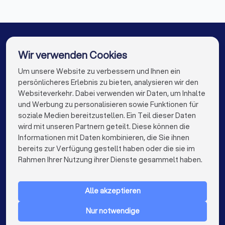
Finanzberater in Pforzheim
Finanzberater in Straubenhardt
Finanzberater in Holzgerlingen
Wir verwenden Cookies
Finanzberater in Berlin
Finanzberater in Hamburg
Um unsere Website zu verbessern und Ihnen ein
Die besten Finanzberater für Sie
persönlicheres Erlebnis zu bieten, analysieren wir den
Finanzberater in München
Finanzberater in Köln
Websiteverkehr. Dabei verwenden wir Daten, um Inhalte
info@trustlocal.de
und Werbung zu personalisieren sowie Funktionen für
Finanzberater in Frankfurt am Main
soziale Medien bereitzustellen. Ein Teil dieser Daten
wird mit unseren Partnern geteilt. Diese können die
Finanzberater in Stuttgart
Informationen mit Daten kombinieren, die Sie ihnen
bereits zur Verfügung gestellt haben oder die sie im
Finanzberater in Düsseldorf
keyboard_arrow_down
FÜR PRIVATPERSONEN
Rahmen Ihrer Nutzung ihrer Dienste gesammelt haben.
Finanzberater in Dortmund
Finanzberater in Essen
keyboard_arrow_down
FÜR FIRMEN
Finanzberater in Bremen
Finanzberater in Nürnberg
Alle akzeptieren
keyboard_arrow_down
ÜBER TRUSTLOCAL
Finanzberater in Dresden
Nur notwendige
LAND
Niederlande