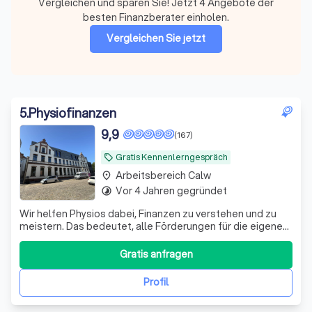
Vergleichen und sparen Sie! Jetzt 4 Angebote der
besten Finanzberater einholen.
Vergleichen Sie jetzt
5
.
Physiofinanzen
9,9
(167)
Gratis Kennenlerngespräch
local_offer
Arbeitsbereich Calw
place
Vor 4 Jahren gegründet
timelapse
Wir helfen Physios dabei, Finanzen zu verstehen und zu
meistern. Das bedeutet, alle Förderungen für die eigene
Vorsorge und Absicherung richtig zu nutzen.
Gratis anfragen
Profil