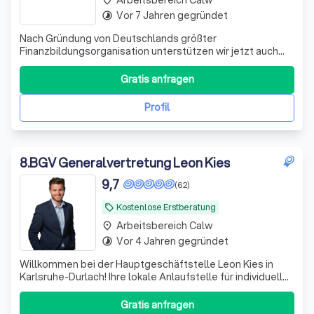
Vor 7 Jahren gegründet
timelapse
Nach Gründung von Deutschlands größter
Finanzbildungsorganisation unterstützen wir jetzt auch
bei der Umsetzung. Bekannt aus ZDF, ARD, RTL und vielen
weiteren Medien.
Gratis anfragen
Profil
8
.
BGV Generalvertretung Leon Kies
9,7
(62)
Kostenlose Erstberatung
local_offer
Arbeitsbereich Calw
place
Vor 4 Jahren gegründet
timelapse
Willkommen bei der Hauptgeschäftstelle Leon Kies in
Karlsruhe-Durlach! Ihre lokale Anlaufstelle für individuelle
Versicherungslösungen. Unser erfahrenes Team bietet
maßgeschneiderte Beratung in den Bereichen Haftpflicht,
Gratis anfragen