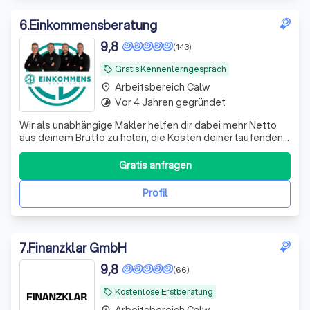
6
.
Einkommensberatung
9,8
(143)
Gratis Kennenlerngespräch
local_offer
Arbeitsbereich Calw
place
Vor 4 Jahren gegründet
timelapse
Wir als unabhängige Makler helfen dir dabei mehr Netto
aus deinem Brutto zu holen, die Kosten deiner laufenden
Verträge zu reduzieren und deine Rentenlücke zu
schließen.
Gratis anfragen
Profil
7
.
Finanzklar GmbH
9,8
(66)
Kostenlose Erstberatung
local_offer
Arbeitsbereich Calw
place