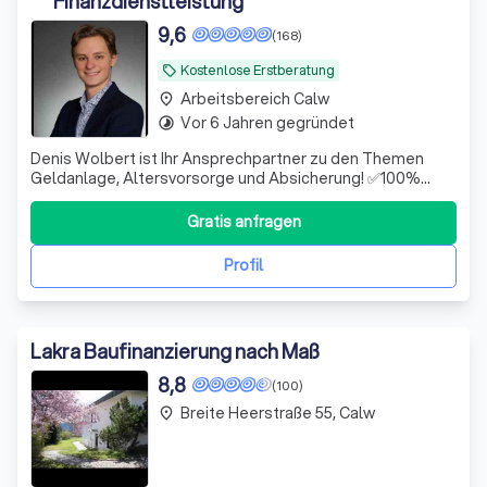
Finanzdienstleistung
9,6
(168)
Kostenlose Erstberatung
local_offer
Arbeitsbereich Calw
place
Vor 6 Jahren gegründet
timelapse
Denis Wolbert ist Ihr Ansprechpartner zu den Themen
Geldanlage, Altersvorsorge und Absicherung! ✅100%
unabhängig ✅Hohe Fachkompetenz ✅Digital & schnell
Gratis anfragen
Profil
Lakra Baufinanzierung nach Maß
8,8
(100)
Breite Heerstraße 55, Calw
place