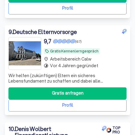
Hausrat, Kfz und mehr. Entdecken Sie auf unserer
Homepage transparente Informat
Profil
9
.
Deutsche Elternvorsorge
9,7
(67)
Gratis Kennenlerngespräch
local_offer
Arbeitsbereich Calw
place
Vor 4 Jahren gegründet
timelapse
Wir helfen (zukünftigen) Eltern ein sicheres
Lebensfundament zu schaffen und dabei alle
Steuervorteile zu nutzen, die dir zustehen.
Gratis anfragen
Profil
10
.
Denis Wolbert
TOP
PRO