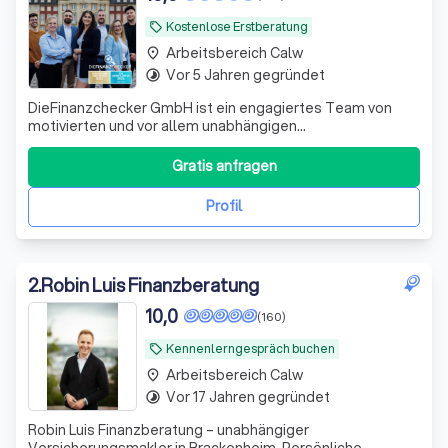
Kostenlose Erstberatung
local_offer
Arbeitsbereich Calw
place
Vor 5 Jahren gegründet
timelapse
DieFinanzchecker GmbH ist ein engagiertes Team von
motivierten und vor allem unabhängigen
Finanz-/Versicherungsmaklern aus dem Münsterland. Seit
2012 bieten wir unseren Kunden individuelle und
Gratis anfragen
zielorientierte Produkte an, wobei wir den Fokus auf
Transparenz und Verständlichkeit setzen. Wir sind uns
Profil
2
.
Robin Luis Finanzberatung
10,0
(160)
Kennenlerngespräch buchen
local_offer
Arbeitsbereich Calw
place
Vor 17 Jahren gegründet
timelapse
Robin Luis Finanzberatung – unabhängiger
Versicherungsmakler in Brackenheim. Persönliche