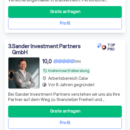
Beratung, maßgeschneiderte Lösungen und über 16 Jahre
Erfahrung für private und gewerbliche Versicherungen.
Gratis anfragen
Profil
3
.
Sander Investment Partners
TOP
PRO
GmbH
10,0
(59)
Kostenlose Erstberatung
local_offer
Arbeitsbereich Calw
place
Vor 8 Jahren gegründet
timelapse
Bei Sander Investment Partners verstehen wir uns als Ihre
Partner auf dem Weg zu finanzieller Freiheit und
Sicherheit. Mit über einem Jahrzehnt Erfahrung im
Investmentbereich und einem engagierten Team aus
Gratis anfragen
Experten bieten wir maßgeschneiderte Anlagestrategien,
die perfekt auf Ihre individuellen Bedü
Profil