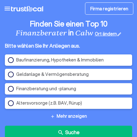
menu
Firma registrieren
Finden Sie einen Top 10
in
Finanzberater
Calw
Ort ändern
edit
Bitte wählen Sie Ihr Anliegen aus.
Baufinanzierung, Hypotheken & Immobilien
Geldanlage & Vermögensberatung
Finanzberatung und -planung
Altersvorsorge (z.B. BAV, Rürup)
Mehr anzeigen
add
Suche
search