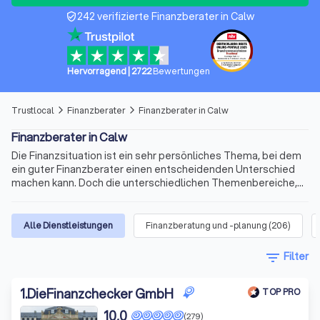
242 verifizierte Finanzberater in Calw
verified_user
Hervorragend
|
2722
Bewertungen
Trustlocal
Finanzberater
Finanzberater in Calw
arrow_forward_ios
arrow_forward_ios
Finanzberater in Calw
Die Finanzsituation ist ein sehr persönliches Thema, bei dem
ein guter Finanzberater einen entscheidenden Unterschied
machen kann. Doch die unterschiedlichen Themenbereiche,
die variablen Qualifikationen für die Beratertätigkeit und die
sich ständig ändernden Voraussetzungen machen die Suche
nach dem richtigen Berater schnell kompliziert. Wir bieten
Alle Dienstleistungen
Finanzberatung und -planung
(
206
)
Ihnen für Ihre Finanzen Experten für Versicherungen,
Immobilienfinanzierungen, Geldanlagen, Altersvorsorge und
filter_list
Filter
vieles mehr. Finden Sie jetzt mit Trustlocal den besten
Finanzberater in Calw und Umgebung.
1
.
DieFinanzchecker GmbH
TOP PRO
10,0
(279)