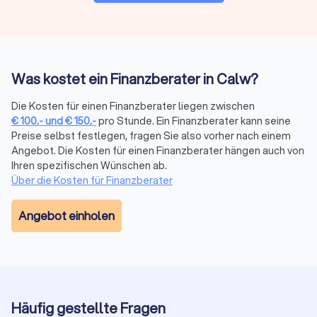
Finanzberatung in Calw: Versicherungen,
Altersvorsorge, Vermögensplanung und mehr
Was kostet ein Finanzberater in Calw?
Die komplexe Welt der Finanzen wird mit dem richtigen
Finanzberater an Ihrer Seite zu einem Segen für Ihr
Die Kosten für einen Finanzberater liegen zwischen
Vermögen. Seriosität, Zuverlässigkeit, Fachkenntnisse zu
€
100
,-
und
€
150
,-
pro Stunde. Ein Finanzberater kann seine
Besonderheiten und sich ändernde Vorgaben in der Branche
Preise selbst festlegen, fragen Sie also vorher nach einem
sind daher die maßgeblichen Aspekte, die Sie bei der Wahl
Angebot. Die Kosten für einen Finanzberater hängen auch von
der passenden Finanzberatung in Calw berücksichtigen
Ihren spezifischen Wünschen ab.
sollten. Mit transparenten Informationen zum
Über die Kosten für Finanzberater
Leistungsportfolio, persönlicher Vorstellung und echten
Bewertungen zur Kundenzufriedenheit bei Trustlocal
Angebot einholen
erleichtern Sie sich die Suche bei der Auswahl.
Wann lohnt sich ein Finanzberater?
Die Frage, ab wann sich die Dienste eines Finanzberaters
lohnen, hängt von verschiedenen individuellen Faktoren ab.
Häufig gestellte Fragen