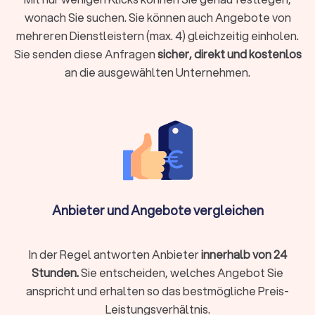
wonach Sie suchen. Sie können auch Angebote von
mehreren Dienstleistern (max. 4) gleichzeitig einholen.
Baufinanzierung, Hypotheken & Immobilien
Sie senden diese Anfragen
sicher, direkt und kostenlos
Finanzierungen rund um Immobilienkauf, Immobilienverkauf
an die ausgewählten Unternehmen.
und deren Unterhaltung stellen schnell vor
Herausforderungen.
Experten für die Baufinanzierung
, für
Hypotheken und Immobilien allgemein helfen Ihnen, das
Beste aus Ihrer Immobiliensituation herauszuholen.
Vermögensverwaltung, Finanzplanung & -
beratung
Wer Vermögen hat, möchte es behalten und erhöhen. Wer
Anbieter und Angebote vergleichen
noch am Anfang der Finanzplanung steht, möchte Vermögen
aufbauen. Für Berater zu Vermögensverwaltung,
Finanzplanung und -beratung finden Sie bei uns wertvolle
In der Regel antworten Anbieter
innerhalb von 24
Hinweise auf die passende Finanzberatung in Calw.
Stunden.
Sie entscheiden, welches Angebot Sie
anspricht und erhalten so das bestmögliche Preis-
Leistungsverhältnis.
Rente & Altersvorsorge