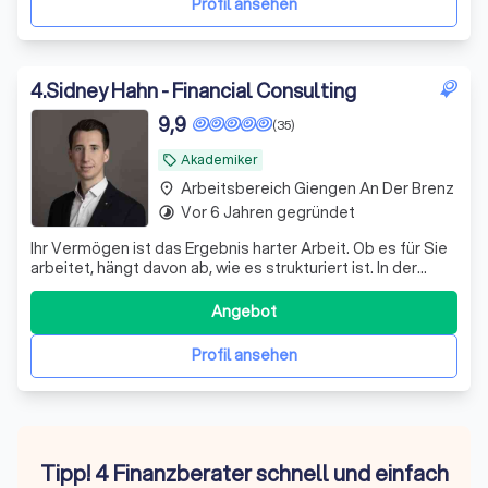
Profil ansehen
4
.
Sidney Hahn - Financial Consulting
9,9
(35)
Akademiker
local_offer
Arbeitsbereich Giengen An Der Brenz
place
Vor 6 Jahren gegründet
timelapse
Ihr Vermögen ist das Ergebnis harter Arbeit. Ob es für Sie
arbeitet, hängt davon ab, wie es strukturiert ist. In der
Praxis zeigen sich bei bestehenden Depots regelmäßig
dieselben Schwachstellen: – eine Zusammensetzung, die
Angebot
aus einzelnen Empfehlungen gewachsen ist statt aus
einem Plan – laufende K
Profil ansehen
Tipp! 4 Finanzberater schnell und einfach