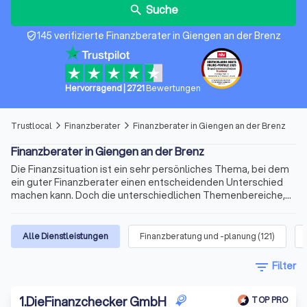
Suche
search
145 verifizierte Finanzberater in Giengen an der Brenz
verified_user
Hervorragend
|
2721
Bewertungen
Trustlocal
Finanzberater
Finanzberater in Giengen an der Brenz
arrow_forward_ios
arrow_forward_ios
Finanzberater in Giengen an der Brenz
Die Finanzsituation ist ein sehr persönliches Thema, bei dem
ein guter Finanzberater einen entscheidenden Unterschied
machen kann. Doch die unterschiedlichen Themenbereiche,
die variablen Qualifikationen für die Beratertätigkeit und die
sich ständig ändernden Voraussetzungen machen die Suche
nach dem richtigen Berater schnell kompliziert. Wir bieten
Alle Dienstleistungen
Finanzberatung und -planung
(
121
)
Ihnen für Ihre Finanzen Experten für Versicherungen,
Immobilienfinanzierungen, Geldanlagen, Altersvorsorge und
filter_list
Filter
vieles mehr. Finden Sie jetzt mit Trustlocal den besten
Finanzberater in Giengen an der Brenz und Umgebung.
1
.
DieFinanzchecker GmbH
TOP PRO