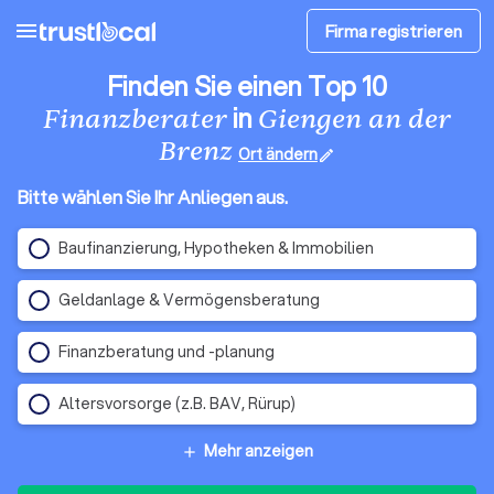
menu
Firma registrieren
Finden Sie einen Top 10
in
Finanzberater
Giengen an der
Brenz
Ort ändern
edit
Bitte wählen Sie Ihr Anliegen aus.
Baufinanzierung, Hypotheken & Immobilien
Geldanlage & Vermögensberatung
Finanzberatung und -planung
Altersvorsorge (z.B. BAV, Rürup)
Mehr anzeigen
add