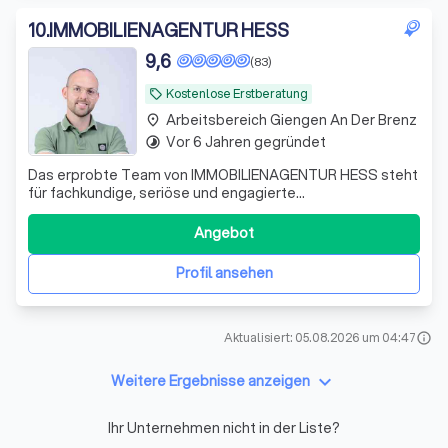
10
.
IMMOBILIENAGENTUR HESS
9,6
(83)
Kostenlose Erstberatung
local_offer
Arbeitsbereich Giengen An Der Brenz
place
Vor 6 Jahren gegründet
timelapse
Das erprobte Team von IMMOBILIENAGENTUR HESS steht
für fachkundige, seriöse und engagierte
Vermittlungsarbeit. Wir führen Verkäufer und Käufer,
Vermieter und Mieter zusammen - zum Wohle aller
Angebot
Beteiligten. Hinter dem Gründer, Stanley Hess, steht ein
Team aus erfahrenen und qualifizierten Immobiliene
Profil ansehen
Aktualisiert: 05.08.2026 um 04:47
info
keyboard_arrow_down
Weitere Ergebnisse anzeigen
Ihr Unternehmen nicht in der Liste?