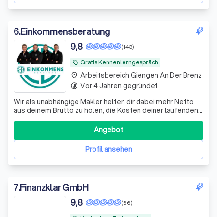
6
.
Einkommensberatung
9,8
(143)
Gratis Kennenlerngespräch
local_offer
Arbeitsbereich Giengen An Der Brenz
place
Vor 4 Jahren gegründet
timelapse
Wir als unabhängige Makler helfen dir dabei mehr Netto
aus deinem Brutto zu holen, die Kosten deiner laufenden
Verträge zu reduzieren und deine Rentenlücke zu
schließen.
Angebot
Profil ansehen
7
.
Finanzklar GmbH
9,8
(66)