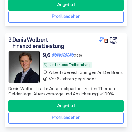
Angebot
Profil ansehen
9
.
Denis Wolbert
TOP
PRO
Finanzdienstleistung
9,6
(168)
Kostenlose Erstberatung
local_offer
Arbeitsbereich Giengen An Der Brenz
place
Vor 6 Jahren gegründet
timelapse
Denis Wolbert ist Ihr Ansprechpartner zu den Themen
Geldanlage, Altersvorsorge und Absicherung! ✅100%
unabhängig ✅Hohe Fachkompetenz ✅Digital & schnell
Angebot
Profil ansehen