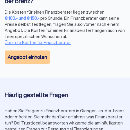
der Brenz?
Finanzberatung in Giengen an der Brenz:
Die Kosten für einen Finanzberater liegen zwischen
€
100
,-
und
€
150
,-
pro Stunde. Ein Finanzberater kann seine
Versicherungen, Altersvorsorge,
Preise selbst festlegen, fragen Sie also vorher nach einem
Vermögensplanung und mehr
Angebot. Die Kosten für einen Finanzberater hängen auch von
Die komplexe Welt der Finanzen wird mit dem richtigen
Ihren spezifischen Wünschen ab.
Finanzberater an Ihrer Seite zu einem Segen für Ihr
Über die Kosten für Finanzberater
Vermögen. Seriosität, Zuverlässigkeit, Fachkenntnisse zu
Besonderheiten und sich ändernde Vorgaben in der Branche
Angebot einholen
sind daher die maßgeblichen Aspekte, die Sie bei der Wahl
der passenden Finanzberatung in Giengen an der Brenz
berücksichtigen sollten. Mit transparenten Informationen zum
Leistungsportfolio, persönlicher Vorstellung und echten
Bewertungen zur Kundenzufriedenheit bei Trustlocal
erleichtern Sie sich die Suche bei der Auswahl.
Häufig gestellte Fragen
Wann lohnt sich ein Finanzberater?
Haben Sie Fragen zu Finanzberatern in Giengen-an-der-brenz
oder möchten Sie mehr darüber erfahren, was Finanzberater
Die Frage, ab wann sich die Dienste eines Finanzberaters
tun? Bei Trustlocal beantworten wir gerne die am häufigsten
lohnen, hängt von verschiedenen individuellen Faktoren ab.
gestellten Fragen zur Beratung bei Finanzierungen.