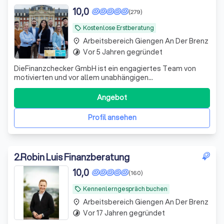
10,0
(279)
Kostenlose Erstberatung
local_offer
Arbeitsbereich Giengen An Der Brenz
place
Vor 5 Jahren gegründet
timelapse
DieFinanzchecker GmbH ist ein engagiertes Team von
motivierten und vor allem unabhängigen
Finanz-/Versicherungsmaklern aus dem Münsterland. Seit
2012 bieten wir unseren Kunden individuelle und
Angebot
zielorientierte Produkte an, wobei wir den Fokus auf
Transparenz und Verständlichkeit setzen. Wir sind uns
Profil ansehen
2
.
Robin Luis Finanzberatung
10,0
(160)
Kennenlerngespräch buchen
local_offer
Arbeitsbereich Giengen An Der Brenz
place
Vor 17 Jahren gegründet
timelapse