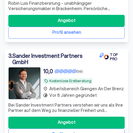
Robin Luis Finanzberatung – unabhängiger
Versicherungsmakler in Brackenheim. Persönliche
Beratung, maßgeschneiderte Lösungen und über 16 Jahre
Erfahrung für private und gewerbliche Versicherungen.
Angebot
Profil ansehen
3
.
Sander Investment Partners
TOP
PRO
GmbH
10,0
(59)
Kostenlose Erstberatung
local_offer
Arbeitsbereich Giengen An Der Brenz
place
Vor 8 Jahren gegründet
timelapse
Bei Sander Investment Partners verstehen wir uns als Ihre
Partner auf dem Weg zu finanzieller Freiheit und
Sicherheit. Mit über einem Jahrzehnt Erfahrung im
Investmentbereich und einem engagierten Team aus
Angebot
Experten bieten wir maßgeschneiderte Anlagestrategien,
die perfekt auf Ihre individuellen Bedü