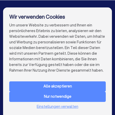
Finanzberater in Aalen
Finanzberater in Donzdorf
Finanzberater in Berlin
Finanzberater in Hamburg
Wir verwenden Cookies
Finanzberater in München
Finanzberater in Köln
Um unsere Website zu verbessern und Ihnen ein
Die besten Finanzberater für Sie
persönlicheres Erlebnis zu bieten, analysieren wir den
Finanzberater in Frankfurt am Main
Websiteverkehr. Dabei verwenden wir Daten, um Inhalte
info@trustlocal.de
und Werbung zu personalisieren sowie Funktionen für
Finanzberater in Stuttgart
soziale Medien bereitzustellen. Ein Teil dieser Daten
wird mit unseren Partnern geteilt. Diese können die
Finanzberater in Düsseldorf
Informationen mit Daten kombinieren, die Sie ihnen
bereits zur Verfügung gestellt haben oder die sie im
Finanzberater in Dortmund
Finanzberater in Essen
keyboard_arrow_down
FÜR PRIVATPERSONEN
Rahmen Ihrer Nutzung ihrer Dienste gesammelt haben.
Finanzberater in Bremen
Finanzberater in Nürnberg
keyboard_arrow_down
FÜR FIRMEN
Finanzberater in Dresden
Alle akzeptieren
keyboard_arrow_down
ÜBER TRUSTLOCAL
Finanzberater in Hannover
Finanzberater in Leipzig
Nur notwendige
LAND
Niederlande
Einstellungen verwalten
Finanzberater in Duisburg
Finanzberater in Bochum
Belgien
Deutschland