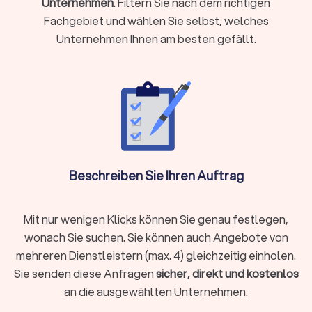
Unternehmen
. Filtern Sie nach dem richtigen
Experten für unterschiedliche Bereiche als unabhängige
Fachgebiet und wählen Sie selbst, welches
Berater für Sie tätig werden:
Versicherungen
Unternehmen Ihnen am besten gefällt.
Baufinanzierung, Hypotheken & Immobilien
Vermögensverwaltung, Finanzplanung & -beratung
Rente & Altersvorsorge
Unternehmensberatung & Finanzierung
Versicherungen
Der Finanzberater für Versicherungen weiß durch die
Schilderung Ihrer Lebens- und Finanzsituation die besten
Beschreiben Sie Ihren Auftrag
Absicherungen zu gewährleisten. Ob
Berufsunfähigkeitsversicherung, Hausrat oder
Tierhalterhaftpflicht: Bei einem unabhängigen
Mit nur wenigen Klicks können Sie genau festlegen,
Versicherungsberater in Giengen an der Brenz sind Sie in den
wonach Sie suchen. Sie können auch Angebote von
besten Händen.
mehreren Dienstleistern (max. 4) gleichzeitig einholen.
Sie senden diese Anfragen
sicher, direkt und kostenlos
an die ausgewählten Unternehmen.
Baufinanzierung, Hypotheken & Immobilien
Finanzierungen rund um Immobilienkauf, Immobilienverkauf