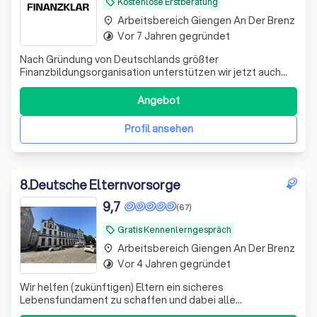
Kostenlose Erstberatung
local_offer
Arbeitsbereich Giengen An Der Brenz
place
Vor 7 Jahren gegründet
timelapse
Nach Gründung von Deutschlands größter
Finanzbildungsorganisation unterstützen wir jetzt auch
bei der Umsetzung. Bekannt aus ZDF, ARD, RTL und vielen
weiteren Medien.
Angebot
Profil ansehen
8
.
Deutsche Elternvorsorge
9,7
(67)
Gratis Kennenlerngespräch
local_offer
Arbeitsbereich Giengen An Der Brenz
place
Vor 4 Jahren gegründet
timelapse
Wir helfen (zukünftigen) Eltern ein sicheres
Lebensfundament zu schaffen und dabei alle
Steuervorteile zu nutzen, die dir zustehen.