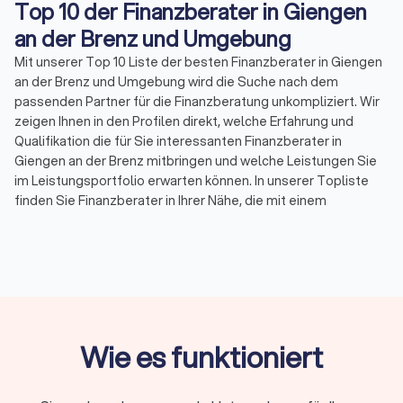
Top 10 der Finanzberater in Giengen
an der Brenz und Umgebung
Mit unserer Top 10 Liste der besten Finanzberater in Giengen
an der Brenz und Umgebung wird die Suche nach dem
passenden Partner für die Finanzberatung unkompliziert. Wir
zeigen Ihnen in den Profilen direkt, welche Erfahrung und
Qualifikation die für Sie interessanten Finanzberater in
Giengen an der Brenz mitbringen und welche Leistungen Sie
im Leistungsportfolio erwarten können. In unserer Topliste
finden Sie Finanzberater in Ihrer Nähe, die mit einem
Durchschnittsscore von 8.5 bewertet wurden. Durch echte
Kundenbewertungen erhalten Sie zudem direkt
Informationen zu gebuchten Leistungen und der
Zufriedenheit der Kunden.
Sortieren Sie unsere Topliste mit wenigen Mouseklicks, um
spezialisierte Experten für Ihr Themenfeld in der
Finanzberatung zu finden. So können Sie Spezialisten für
Wie es funktioniert
Versicherungen, für Rente & Altersvorsorge, für
Baufinanzierung, Geldanlagen & Vermögensberatung oder für
die Unternehmensberatung auf einen Blick aussuchen und die