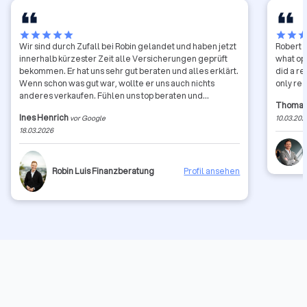
star
star
star
star
star
star
star
sta
Wir sind durch Zufall bei Robin gelandet und haben jetzt
Robert h
innerhalb kürzester Zeit alle Versicherungen geprüft
what opt
bekommen. Er hat uns sehr gut beraten und alles erklärt.
did a re
Wenn schon was gut war, wollte er uns auch nichts
only re
anderes verkaufen. Fühlen uns top beraten und
Thomas
aufgehoben. Symphatisch und ehrlich! Gefällt uns!
Ines Henrich
vor Google
10.03.202
18.03.2026
Robin Luis Finanzberatung
Profil ansehen