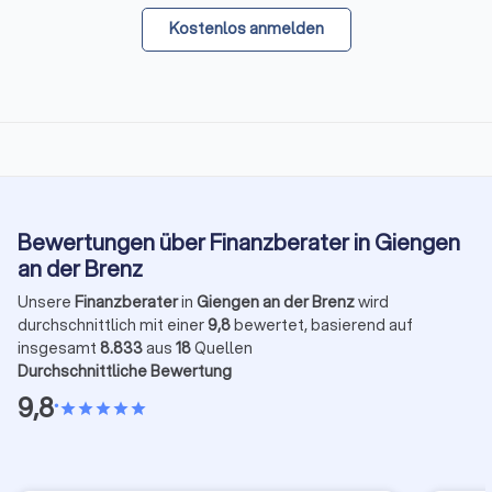
Kostenlos anmelden
Bewertungen über Finanzberater in Giengen
an der Brenz
Unsere
Finanzberater
in
Giengen an der Brenz
wird
durchschnittlich mit einer
9,8
bewertet, basierend auf
insgesamt
8.833
aus
18
Quellen
Durchschnittliche Bewertung
9,8
•
star
star
star
star
star