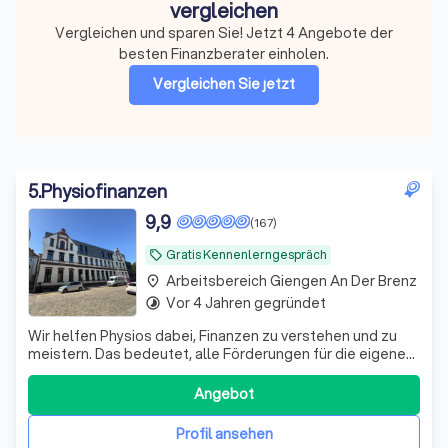
vergleichen
Vergleichen und sparen Sie! Jetzt 4 Angebote der
besten Finanzberater einholen.
Vergleichen Sie jetzt
5
.
Physiofinanzen
9,9
(167)
Gratis Kennenlerngespräch
local_offer
Arbeitsbereich Giengen An Der Brenz
place
Vor 4 Jahren gegründet
timelapse
Wir helfen Physios dabei, Finanzen zu verstehen und zu
meistern. Das bedeutet, alle Förderungen für die eigene
Vorsorge und Absicherung richtig zu nutzen.
Angebot
Profil ansehen