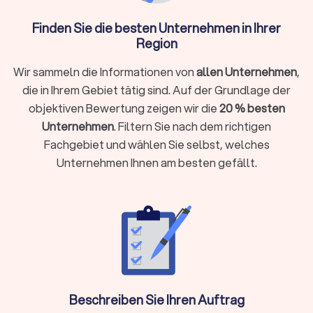
Finanzberater ist ein Experte, der Kunden in allen Fragen rund
Finden Sie die besten Unternehmen in Ihrer
um ihre Finanzen berät. Solche Experten helfen Klienten,
Region
fundierte Entscheidungen über ihre Geldanlagen,
Altersvorsorge, Versicherungen und andere Finanzaspekte zu
Wir sammeln die Informationen von
allen Unternehmen
,
treffen. Dies gelingt durch die Analyse der Finanzsituation
die in Ihrem Gebiet tätig sind. Auf der Grundlage der
und durch die Entwicklung. Implementierung und
Überwachung eines maßgeschneiderten Finanzplans. Eine
objektiven Bewertung zeigen wir die
20 % besten
gute Finanzberatung kann spezialisiert sein oder im Team von
Unternehmen
. Filtern Sie nach dem richtigen
Experten für unterschiedliche Bereiche als unabhängige
Fachgebiet und wählen Sie selbst, welches
Berater für Sie tätig werden:
Versicherungen
Unternehmen Ihnen am besten gefällt.
Baufinanzierung, Hypotheken & Immobilien
Vermögensverwaltung, Finanzplanung & -beratung
Rente & Altersvorsorge
Unternehmensberatung & Finanzierung
Versicherungen
Der Finanzberater für Versicherungen weiß durch die
Schilderung Ihrer Lebens- und Finanzsituation die besten
Beschreiben Sie Ihren Auftrag
Absicherungen zu gewährleisten. Ob