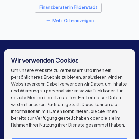
Finanzberater in Filderstadt
Finanzberater in Neuhausen auf den Fildern
Mehr Orte anzeigen
add
Finanzberater in Wendlingen am Neckar
Finanzberater in Tübingen
Finanzberater in Kirchheim unter Teck
Wir verwenden Cookies
Finanzberater in Leinfelden-Echterdingen
Um unsere Website zu verbessern und Ihnen ein
Die besten Finanzberater für Sie
persönlicheres Erlebnis zu bieten, analysieren wir den
Finanzberater in Berlin
Finanzberater in Hamburg
Websiteverkehr. Dabei verwenden wir Daten, um Inhalte
info@trustlocal.de
und Werbung zu personalisieren sowie Funktionen für
Finanzberater in München
Finanzberater in Köln
soziale Medien bereitzustellen. Ein Teil dieser Daten
wird mit unseren Partnern geteilt. Diese können die
Finanzberater in Frankfurt am Main
Informationen mit Daten kombinieren, die Sie ihnen
bereits zur Verfügung gestellt haben oder die sie im
Finanzberater in Stuttgart
keyboard_arrow_down
FÜR PRIVATPERSONEN
Rahmen Ihrer Nutzung ihrer Dienste gesammelt haben.
Finanzberater in Düsseldorf
keyboard_arrow_down
FÜR FIRMEN