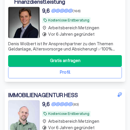
Finanzdienstleistung
9,6
(168)
Kostenlose Erstberatung
local_offer
Arbeitsbereich Metzingen
place
Vor 6 Jahren gegründet
timelapse
Denis Wolbert ist Ihr Ansprechpartner zu den Themen
Geldanlage, Altersvorsorge und Absicherung! ✅100%
unabhängig ✅Hohe Fachkompetenz ✅Digital & schnell
Gratis anfragen
Profil
IMMOBILIENAGENTUR HESS
9,6
(83)
Kostenlose Erstberatung
local_offer
Arbeitsbereich Metzingen
place
Vor 6 Jahren gegründet
timelapse