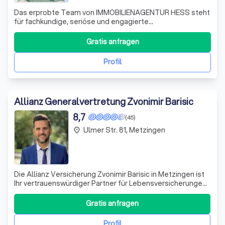
Das erprobte Team von IMMOBILIENAGENTUR HESS steht
für fachkundige, seriöse und engagierte
Vermittlungsarbeit. Wir führen Verkäufer und Käufer,
Vermieter und Mieter zusammen - zum Wohle aller
Gratis anfragen
Beteiligten. Hinter dem Gründer, Stanley Hess, steht ein
Team aus erfahrenen und qualifizierten Immobiliene
Profil
Allianz Generalvertretung Zvonimir Barisic
8,7
(45)
Ulmer Str. 81, Metzingen
place
Die Allianz Versicherung Zvonimir Barisic in Metzingen ist
Ihr vertrauenswürdiger Partner für Lebensversicherungen
und mehr. Mit über 130 Jahren Fachwissen und als
Marktführer in der Sparte Lebensversicherungen, bieten
Gratis anfragen
wir Ihnen maßgeschneiderte Lösungen, die auf Ihre
individuellen Bedürfnisse und Z
Profil