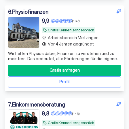
6
.
Physiofinanzen
9,9
(167)
Gratis Kennenlerngespräch
local_offer
Arbeitsbereich Metzingen
place
Vor 4 Jahren gegründet
timelapse
Wir helfen Physios dabei, Finanzen zu verstehen und zu
meistern. Das bedeutet, alle Förderungen für die eigene
Vorsorge und Absicherung richtig zu nutzen.
Gratis anfragen
Profil
7
.
Einkommensberatung
9,8
(143)
Gratis Kennenlerngespräch
local_offer