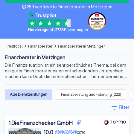
259 verifizierte Finanzberater in Metzingen
verified_user
Hervorragend
|
2733
Bewertungen
Trustlocal
Finanzberater
Finanzberater in Metzingen
arrow_forward_ios
arrow_forward_ios
Finanzberater in Metzingen
Die Finanzsituation ist ein sehr persönliches Thema, bei dem
ein guter Finanzberater einen entscheidenden Unterschied
machen kann. Doch die unterschiedlichen Themenbereiche,
die variablen Qualifikationen für die Beratertätigkeit und die
sich ständig ändernden Voraussetzungen machen die Suche
nach dem richtigen Berater schnell kompliziert. Wir bieten
Alle Dienstleistungen
Finanzberatung und -planung
(
222
)
Ihnen für Ihre Finanzen Experten für Versicherungen,
Immobilienfinanzierungen, Geldanlagen, Altersvorsorge und
filter_list
Filter
vieles mehr. Finden Sie jetzt mit Trustlocal den besten
Finanzberater in Metzingen und Umgebung.
1
.
DieFinanzchecker GmbH
TOP PRO
10,0
(279)