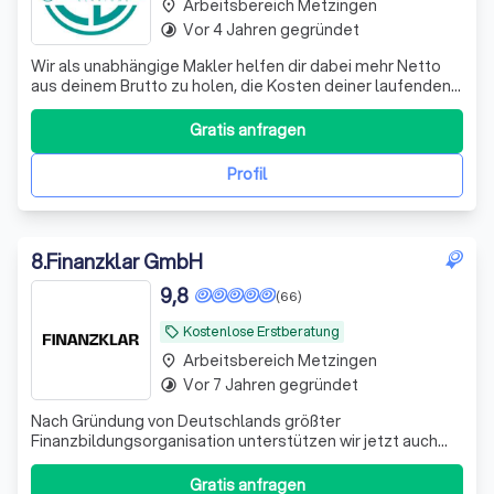
Arbeitsbereich Metzingen
place
Vor 4 Jahren gegründet
timelapse
Wir als unabhängige Makler helfen dir dabei mehr Netto
aus deinem Brutto zu holen, die Kosten deiner laufenden
Verträge zu reduzieren und deine Rentenlücke zu
schließen.
Gratis anfragen
Profil
8
.
Finanzklar GmbH
9,8
(66)
Kostenlose Erstberatung
local_offer
Arbeitsbereich Metzingen
place
Vor 7 Jahren gegründet
timelapse
Nach Gründung von Deutschlands größter
Finanzbildungsorganisation unterstützen wir jetzt auch
bei der Umsetzung. Bekannt aus ZDF, ARD, RTL und vielen
weiteren Medien.
Gratis anfragen