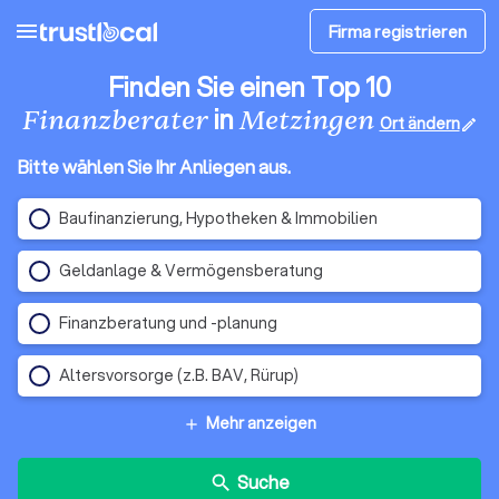
menu
Firma registrieren
Finden Sie einen Top 10
in
Finanzberater
Metzingen
Ort ändern
edit
Bitte wählen Sie Ihr Anliegen aus.
Baufinanzierung, Hypotheken & Immobilien
Geldanlage & Vermögensberatung
Finanzberatung und -planung
Altersvorsorge (z.B. BAV, Rürup)
Mehr anzeigen
add
Suche
search