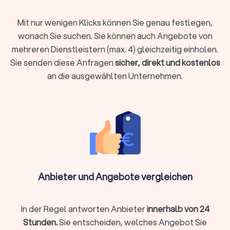
Berufsunfähigkeitsversicherung, Hausrat oder
Tierhalterhaftpflicht: Bei einem unabhängigen
Mit nur wenigen Klicks können Sie genau festlegen,
Versicherungsberater in Metzingen sind Sie in den besten
wonach Sie suchen. Sie können auch Angebote von
Händen.
mehreren Dienstleistern (max. 4) gleichzeitig einholen.
Sie senden diese Anfragen
sicher, direkt und kostenlos
an die ausgewählten Unternehmen.
Baufinanzierung, Hypotheken & Immobilien
Finanzierungen rund um Immobilienkauf, Immobilienverkauf
und deren Unterhaltung stellen schnell vor
Herausforderungen.
Experten für die Baufinanzierung
, für
Hypotheken und Immobilien allgemein helfen Ihnen, das
Beste aus Ihrer Immobiliensituation herauszuholen.
Vermögensverwaltung, Finanzplanung & -
Anbieter und Angebote vergleichen
beratung
Wer Vermögen hat, möchte es behalten und erhöhen. Wer
noch am Anfang der Finanzplanung steht, möchte Vermögen
In der Regel antworten Anbieter
innerhalb von 24
aufbauen. Für Berater zu Vermögensverwaltung,
Stunden.
Sie entscheiden, welches Angebot Sie
Finanzplanung und -beratung finden Sie bei uns wertvolle