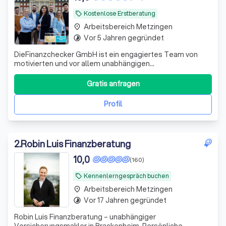
Kostenlose Erstberatung
local_offer
Arbeitsbereich Metzingen
place
Vor 5 Jahren gegründet
timelapse
DieFinanzchecker GmbH ist ein engagiertes Team von
motivierten und vor allem unabhängigen
Finanz-/Versicherungsmaklern aus dem Münsterland. Seit
2012 bieten wir unseren Kunden individuelle und
Gratis anfragen
zielorientierte Produkte an, wobei wir den Fokus auf
Transparenz und Verständlichkeit setzen. Wir sind uns
Profil
2
.
Robin Luis Finanzberatung
10,0
(160)
Kennenlerngespräch buchen
local_offer
Arbeitsbereich Metzingen
place
Vor 17 Jahren gegründet
timelapse
Robin Luis Finanzberatung – unabhängiger
Versicherungsmakler in Brackenheim. Persönliche