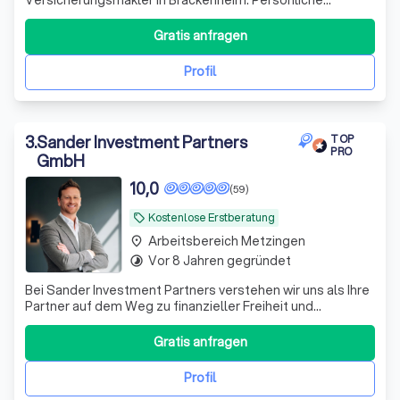
Beratung, maßgeschneiderte Lösungen und über 16 Jahre
Erfahrung für private und gewerbliche Versicherungen.
Gratis anfragen
Profil
3
.
Sander Investment Partners
TOP
PRO
GmbH
10,0
(59)
Kostenlose Erstberatung
local_offer
Arbeitsbereich Metzingen
place
Vor 8 Jahren gegründet
timelapse
Bei Sander Investment Partners verstehen wir uns als Ihre
Partner auf dem Weg zu finanzieller Freiheit und
Sicherheit. Mit über einem Jahrzehnt Erfahrung im
Investmentbereich und einem engagierten Team aus
Gratis anfragen
Experten bieten wir maßgeschneiderte Anlagestrategien,
die perfekt auf Ihre individuellen Bedü
Profil