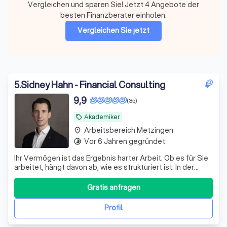
Vergleichen und sparen Sie! Jetzt 4 Angebote der
besten Finanzberater einholen.
Vergleichen Sie jetzt
5
.
Sidney Hahn - Financial Consulting
9,9
(35)
Akademiker
local_offer
Arbeitsbereich Metzingen
place
Vor 6 Jahren gegründet
timelapse
Ihr Vermögen ist das Ergebnis harter Arbeit. Ob es für Sie
arbeitet, hängt davon ab, wie es strukturiert ist. In der
Praxis zeigen sich bei bestehenden Depots regelmäßig
dieselben Schwachstellen: – eine Zusammensetzung, die
Gratis anfragen
aus einzelnen Empfehlungen gewachsen ist statt aus
einem Plan – laufende K
Profil