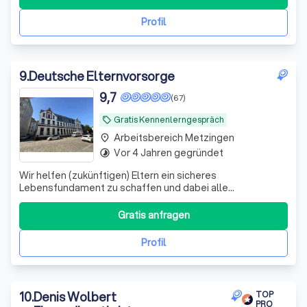
Profil
9
.
Deutsche Elternvorsorge
9,7
(67)
Gratis Kennenlerngespräch
local_offer
Arbeitsbereich Metzingen
place
Vor 4 Jahren gegründet
timelapse
Wir helfen (zukünftigen) Eltern ein sicheres
Lebensfundament zu schaffen und dabei alle
Steuervorteile zu nutzen, die dir zustehen.
Gratis anfragen
Profil
10
.
Denis Wolbert
TOP
PRO