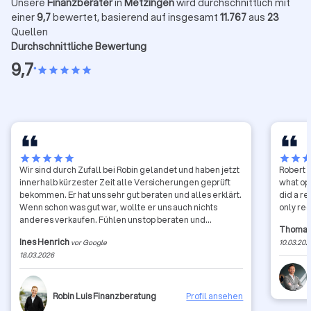
Unsere
Finanzberater
in
Metzingen
wird durchschnittlich mit
einer
9,7
bewertet, basierend auf insgesamt
11.767
aus
23
Quellen
Durchschnittliche Bewertung
9,7
•
star
star
star
star
star
star
star
star
star
star
star
star
sta
Wir sind durch Zufall bei Robin gelandet und haben jetzt
Robert h
innerhalb kürzester Zeit alle Versicherungen geprüft
what opt
bekommen. Er hat uns sehr gut beraten und alles erklärt.
did a re
Wenn schon was gut war, wollte er uns auch nichts
only re
anderes verkaufen. Fühlen uns top beraten und
Thomas
aufgehoben. Symphatisch und ehrlich! Gefällt uns!
Ines Henrich
vor Google
10.03.202
18.03.2026
Robin Luis Finanzberatung
Profil ansehen