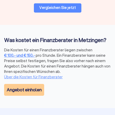
optimal zu meistern.
Vergleichen Sie jetzt
Auf Trustlocal können Sie Ihre Bedürfnisse beschreiben und
erklären, damit qualifizierte und kompetente Finanzberater in
Metzingen Ihnen maßgeschneiderte Angebote anbieten
können.
Was kostet ein Finanzberater in Metzingen?
Finanzberatung in Metzingen:
Die Kosten für einen Finanzberater liegen zwischen
Versicherungen, Altersvorsorge,
€
100
,-
und
€
150
,-
pro Stunde. Ein Finanzberater kann seine
Vermögensplanung und mehr
Preise selbst festlegen, fragen Sie also vorher nach einem
Die komplexe Welt der Finanzen wird mit dem richtigen
Angebot. Die Kosten für einen Finanzberater hängen auch von
Finanzberater an Ihrer Seite zu einem Segen für Ihr
Ihren spezifischen Wünschen ab.
Vermögen. Seriosität, Zuverlässigkeit, Fachkenntnisse zu
Über die Kosten für Finanzberater
Besonderheiten und sich ändernde Vorgaben in der Branche
sind daher die maßgeblichen Aspekte, die Sie bei der Wahl
Angebot einholen
der passenden Finanzberatung in Metzingen berücksichtigen
sollten. Mit transparenten Informationen zum
Leistungsportfolio, persönlicher Vorstellung und echten
Bewertungen zur Kundenzufriedenheit bei Trustlocal