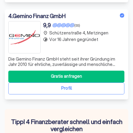
4
.
Gemino Finanz GmbH
9,9
(55)
Schützenstraße 4, Metzingen
place
Vor 16 Jahren gegründet
timelapse
Die Gemino Finanz GmbH steht seit ihrer Gründung im
Jahr 2010 für ehrliche, zuverlässige und menschliche
Beratung im Finanz- und Versicherungsbereich.
Gegründet im Herzen des Ermstals und tief in der Region
Gratis anfragen
verwurzelt, setzen wir auf langfristige, vertrauensvolle
Beziehungen zu unseren Kunden. Unser
Profil
Tipp! 4 Finanzberater schnell und einfach
vergleichen