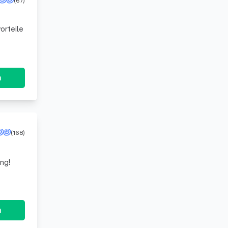
orteile
n
(168)
ng!
n