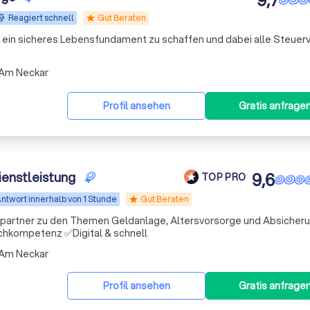
9,7
Reagiert schnell
Gut Beraten
star
rn ein sicheres Lebensfundament zu schaffen und dabei alle Steuerv
 Am Neckar
Profil ansehen
Gratis anfrage
ienstleistung
9,6
TOP PRO
ntwort innerhalb von 1 Stunde
Gut Beraten
star
chpartner zu den Themen Geldanlage, Altersvorsorge und Absicheru
hkompetenz ✅Digital & schnell
 Am Neckar
Profil ansehen
Gratis anfrage