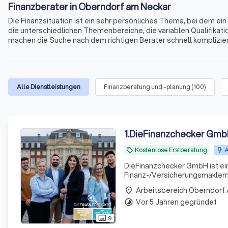
Finanzberater in Oberndorf am Neckar
Die Finanzsituation ist ein sehr persönliches Thema, bei dem e
die unterschiedlichen Themenbereiche, die variablen Qualifikati
machen die Suche nach dem richtigen Berater schnell kompliziert
Immobilienfinanzierungen, Geldanlagen, Altersvorsorge und viele
Oberndorf am Neckar und Umgebung.
Alle Dienstleistungen
Finanzberatung und -planung
(
100
)
1
.
DieFinanzchecker Gm
Kostenlose Erstberatung
A
local_offer
DieFinanzchecker GmbH ist ei
Finanz-/Versicherungsmaklern 
und zielorientierte Produkte a
Arbeitsbereich Oberndorf
place
sind uns
Vor 5 Jahren gegründet
timelapse
9
photo_size_select_actual