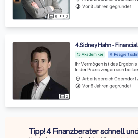
Vor 8 Jahren gegründet
timelapse
6
3
photo_size_select_actual
videocam
4
.
Sidney Hahn - Financia
Akademiker
Reagiert schn
local_offer
Ihr Vermögen ist das Ergebnis h
In der Praxis zeigen sich bei b
Arbeitsbereich Oberndorf
place
Vor 6 Jahren gegründet
timelapse
2
photo_size_select_actual
Tipp! 4 Finanzberater schnell un