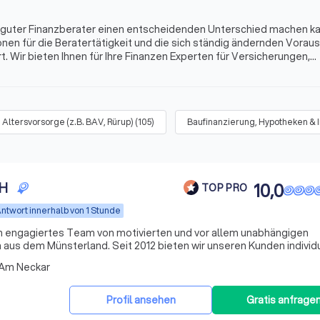
in guter Finanzberater einen entscheidenden Unterschied machen k
onen für die Beratertätigkeit und die sich ständig ändernden Vora
. Wir bieten Ihnen für Ihre Finanzen Experten für Versicherungen,
s mehr. Finden Sie jetzt mit Trustlocal den besten Finanzberater i
Altersvorsorge (z.B. BAV, Rürup)
(
105
)
Baufinanzierung, Hypotheken & 
bH
10,0
TOP PRO
ntwort innerhalb von 1 Stunde
n engagiertes Team von motivierten und vor allem unabhängigen
aus dem Münsterland. Seit 2012 bieten wir unseren Kunden individ
n, wobei wir den Fokus auf Transparenz und Verständlichkeit setzen
 Am Neckar
Profil ansehen
Gratis anfrage