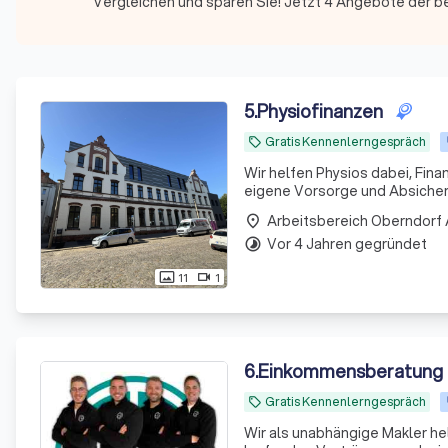
Vergleichen und sparen Sie! Jetzt 4 Angebote der b
5
.
Physiofinanzen
Gratis Kennenlerngespräch
local_offer
Wir helfen Physios dabei, Fina
eigene Vorsorge und Absicheru
Arbeitsbereich Oberndorf
place
Vor 4 Jahren gegründet
timelapse
11
1
photo_size_select_actual
videocam
6
.
Einkommensberatung
Gratis Kennenlerngespräch
local_offer
Wir als unabhängige Makler he