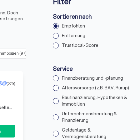
Filter
ann. Doch
Sortieren nach
ussetzungen
Empfohlen
n
Entfernung
Trustlocal-Score
Immobilien
(
97
)
Unternehmensberatung & Finanzierung
(
95
)
Ge
Service
Finanzberatung und -planung
(279)
Altersvorsorge (z.B. BAV, Rürup)
Baufinanzierung, Hypotheken &
Immobilien
uelle
. Wir
Unternehmensberatung &
Finanzierung
Geldanlage &
n
Vermögensberatung