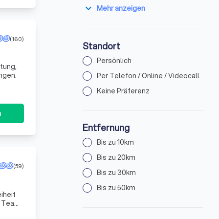
expand_more
Mehr anzeigen
(160)
Standort
Persönlich
tung,
ngen.
Per Telefon / Online / Videocall
Keine Präferenz
n
Entfernung
Bis zu 10km
Bis zu 20km
(59)
Bis zu 30km
Bis zu 50km
iheit
n Team
edü