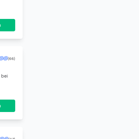
n
(66)
 bei
n
(67)