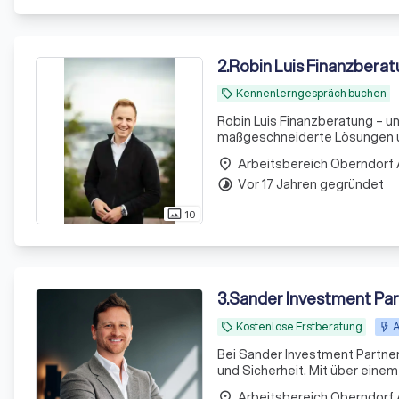
2
.
Robin Luis Finanzbera
Kennenlerngespräch buchen
local_offer
Robin Luis Finanzberatung – u
maßgeschneiderte Lösungen un
Arbeitsbereich Oberndorf
place
Vor 17 Jahren gegründet
timelapse
10
photo_size_select_actual
3
.
Sander Investment Pa
Kostenlose Erstberatung
A
local_offer
Bei Sander Investment Partners
und Sicherheit. Mit über ein
aus Experten bieten wir maßge
Arbeitsbereich Oberndorf
place