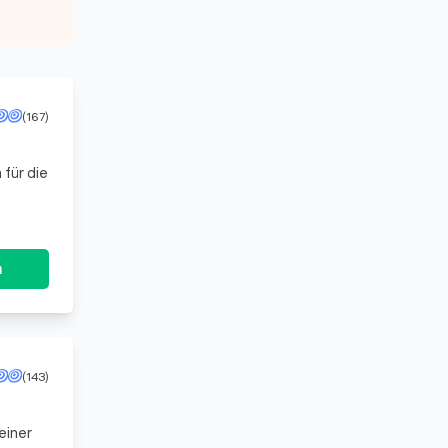
(167)
 für die
n
(143)
einer