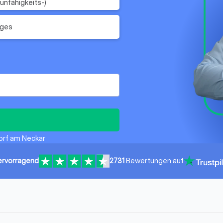
unfähigkeits-)
iges
dorf am Neckar
ervorragend
2731
Bewertungen auf