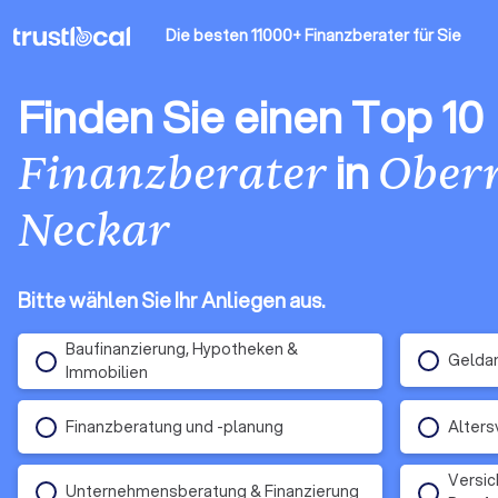
Die besten 11000+ Finanzberater
für Sie
Finden Sie einen Top 10
in
Finanzberater
Ober
Neckar
Bitte wählen Sie Ihr Anliegen aus.
Baufinanzierung, Hypotheken &
Gelda
Immobilien
Finanzberatung und -planung
Alters
Versic
Unternehmensberatung & Finanzierung