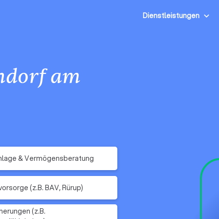
Dienstleistungen
ndorf am
nlage & Vermögensberatung
vorsorge (z.B. BAV, Rürup)
herungen (z.B.