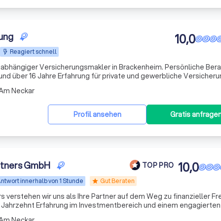
tung
10,0
Reagiert schnell
nabhängiger Versicherungsmakler in Brackenheim. Persönliche Bera
d über 16 Jahre Erfahrung für private und gewerbliche Versicheru
 Am Neckar
Profil ansehen
Gratis anfrage
rtners GmbH
10,0
TOP PRO
ntwort innerhalb von 1 Stunde
Gut Beraten
star
 verstehen wir uns als Ihre Partner auf dem Weg zu finanzieller Fre
em Jahrzehnt Erfahrung im Investmentbereich und einem engagierte
schneiderte Anlagestrategien, die perfekt auf Ihre individuellen B
 Am Neckar