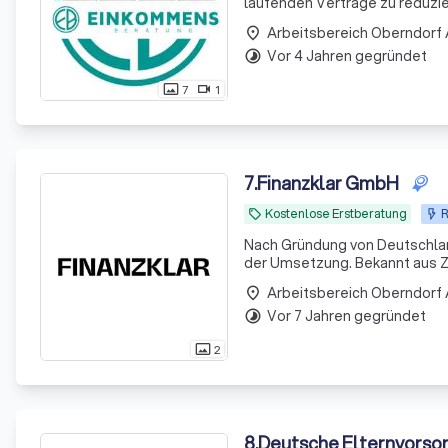
laufenden Verträge zu reduzie
Arbeitsbereich Oberndorf
place
Vor 4 Jahren gegründet
timelapse
7
1
photo_size_select_actual
videocam
7
.
Finanzklar GmbH
Kostenlose Erstberatung
R
local_offer
Nach Gründung von Deutschland
der Umsetzung. Bekannt aus Z
Arbeitsbereich Oberndorf
place
Vor 7 Jahren gegründet
timelapse
2
photo_size_select_actual
8
.
Deutsche Elternvorso