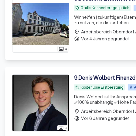
Gratis Kennenlerngespräch
local_offer
Wir helfen (zukünftigen) Elte
zu nutzen, die dir zustehen.
Arbeitsbereich Oberndorf
place
Vor 4 Jahren gegründet
timelapse
4
photo_size_select_actual
9
.
Denis Wolbert Finanzd
Kostenlose Erstberatung
A
local_offer
Denis Wolbert ist Ihr Anspre
✅100% unabhängig ✅Hohe Fac
Arbeitsbereich Oberndorf
place
Vor 6 Jahren gegründet
timelapse
9
photo_size_select_actual