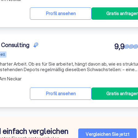
Profil ansehen
Gratis anfrage
l Consulting
9,9
ell
arter Arbeit. Ob es für Sie arbeitet, hängt davon ab, wie es strukturi
estehenden Depots regelmäßig dieselben Schwachstellen: – eine
Zusammensetzung, die aus einzelnen Empfehlungen gewachse
 Am Neckar
Profil ansehen
Gratis anfrage
d einfach vergleichen
Vergleichen Sie jetzt