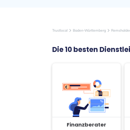
Trustlocal
Baden-Württemberg
Remshalde
arrow_forward_ios
arrow_forward_ios
Die 10 besten Dienst
Finanzberater