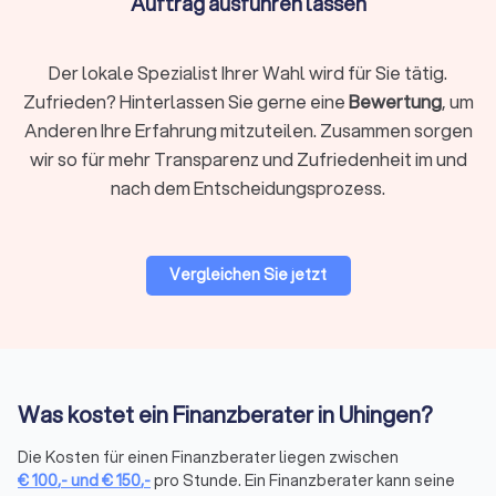
Auftrag ausführen lassen
Unternehmensberatung & Finanzierung
Der lokale Spezialist Ihrer Wahl wird für Sie tätig.
Die Finanzierung von Unternehmen und Finanzfragen im
Zufrieden? Hinterlassen Sie gerne eine
Bewertung
, um
Rahmen der Unternehmensberatung ist ein anspruchsvolles
Anderen Ihre Erfahrung mitzuteilen. Zusammen sorgen
Themenfeld, bei dem ein spezialisierter Finanzberater die
wir so für mehr Transparenz und Zufriedenheit im und
einzig richtige Wahl ist. Erfahren Sie auf einen Blick, wer als
nach dem Entscheidungsprozess.
Finanzberater für Sie und Ihr Unternehmen in Frage kommt,
um auch komplexe Situationen mit dem passenden Partner
optimal zu meistern.
Auf Trustlocal können Sie Ihre Bedürfnisse beschreiben und
Vergleichen Sie jetzt
erklären, damit qualifizierte und kompetente Finanzberater in
Uhingen Ihnen maßgeschneiderte Angebote anbieten können.
Finanzberatung in Uhingen: Versicherungen,
Was kostet ein Finanzberater in Uhingen?
Altersvorsorge, Vermögensplanung und mehr
Die komplexe Welt der Finanzen wird mit dem richtigen
Die Kosten für einen Finanzberater liegen zwischen
Finanzberater an Ihrer Seite zu einem Segen für Ihr
€
100
,-
und
€
150
,-
pro Stunde. Ein Finanzberater kann seine
Vermögen. Seriosität, Zuverlässigkeit, Fachkenntnisse zu