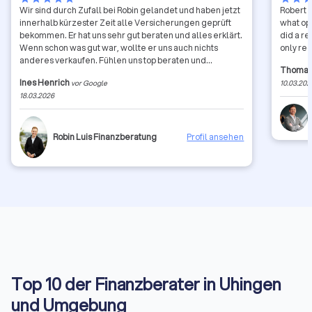
Wir sind durch Zufall bei Robin gelandet und haben jetzt
Robert h
innerhalb kürzester Zeit alle Versicherungen geprüft
what opt
bekommen. Er hat uns sehr gut beraten und alles erklärt.
did a re
Wenn schon was gut war, wollte er uns auch nichts
only re
anderes verkaufen. Fühlen uns top beraten und
Thomas
aufgehoben. Symphatisch und ehrlich! Gefällt uns!
Ines Henrich
vor Google
10.03.202
18.03.2026
Robin Luis Finanzberatung
Profil ansehen
Top 10 der Finanzberater in Uhingen
und Umgebung