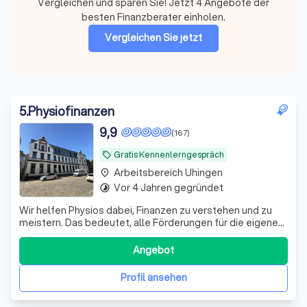
Vergleichen und sparen Sie! Jetzt 4 Angebote der
besten Finanzberater einholen.
Vergleichen Sie jetzt
5
.
Physiofinanzen
9,9
(167)
Gratis Kennenlerngespräch
local_offer
Arbeitsbereich Uhingen
place
Vor 4 Jahren gegründet
timelapse
Wir helfen Physios dabei, Finanzen zu verstehen und zu
meistern. Das bedeutet, alle Förderungen für die eigene
Vorsorge und Absicherung richtig zu nutzen.
Angebot
Profil ansehen