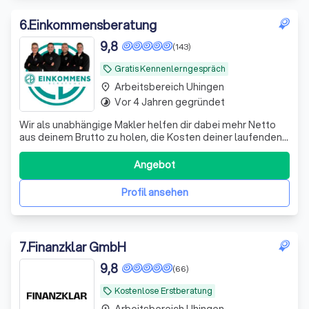
6
.
Einkommensberatung
9,8
(143)
Gratis Kennenlerngespräch
local_offer
Arbeitsbereich Uhingen
place
Vor 4 Jahren gegründet
timelapse
Wir als unabhängige Makler helfen dir dabei mehr Netto
aus deinem Brutto zu holen, die Kosten deiner laufenden
Verträge zu reduzieren und deine Rentenlücke zu
schließen.
Angebot
Profil ansehen
7
.
Finanzklar GmbH
9,8
(66)
Kostenlose Erstberatung
local_offer
Arbeitsbereich Uhingen
place