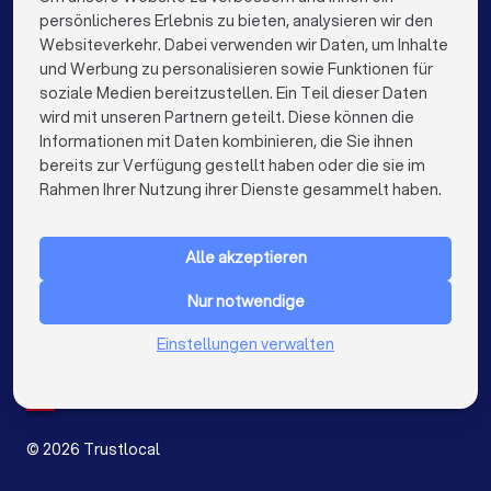
persönlicheres Erlebnis zu bieten, analysieren wir den
Finanzberater in Hamburg
Websiteverkehr. Dabei verwenden wir Daten, um Inhalte
info@trustlocal.de
und Werbung zu personalisieren sowie Funktionen für
Finanzberater in München
Finanzberater in Köln
soziale Medien bereitzustellen. Ein Teil dieser Daten
wird mit unseren Partnern geteilt. Diese können die
Finanzberater in Frankfurt am Main
Informationen mit Daten kombinieren, die Sie ihnen
bereits zur Verfügung gestellt haben oder die sie im
Finanzberater in Stuttgart
keyboard_arrow_down
FÜR PRIVATPERSONEN
Rahmen Ihrer Nutzung ihrer Dienste gesammelt haben.
Finanzberater in Düsseldorf
keyboard_arrow_down
FÜR FIRMEN
Finanzberater in Dortmund
Finanzberater in Essen
Alle akzeptieren
keyboard_arrow_down
ÜBER TRUSTLOCAL
Finanzberater in Bremen
Finanzberater in Nürnberg
Nur notwendige
LAND
Niederlande
Einstellungen verwalten
Finanzberater in Dresden
Belgien
Deutschland
Finanzberater in Hannover
Finanzberater in Leipzig
Spanien
Finanzberater in Duisburg
Finanzberater in Bochum
©
2026
Trustlocal
Finanzberater in Wuppertal