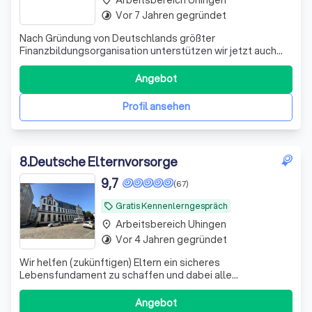
Vor 7 Jahren gegründet
timelapse
Nach Gründung von Deutschlands größter
Finanzbildungsorganisation unterstützen wir jetzt auch
bei der Umsetzung. Bekannt aus ZDF, ARD, RTL und vielen
weiteren Medien.
Angebot
Profil ansehen
8
.
Deutsche Elternvorsorge
9,7
(67)
Gratis Kennenlerngespräch
local_offer
Arbeitsbereich Uhingen
place
Vor 4 Jahren gegründet
timelapse
Wir helfen (zukünftigen) Eltern ein sicheres
Lebensfundament zu schaffen und dabei alle
Steuervorteile zu nutzen, die dir zustehen.
Angebot