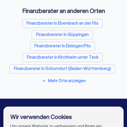
Finanzberater an anderen Orten
Finanzberater in Ebersbach an der Fils
Finanzberater in Göppingen
Finanzberater in Eislingen/Fils
Finanzberater in Kirchheim unter Teck
Finanzberater in Schorndorf (Baden-Württemberg)
Finanzberater in Lorch (Baden-Württemberg)
Mehr Orte anzeigen
add
Finanzberater in Wendlingen am Neckar
Finanzberater in Donzdorf
Finanzberater in Weinstadt
Wir verwenden Cookies
Finanzberater in Welzheim
Finanzberater in Berlin
Um unsere Website zu verbessern und Ihnen ein
Die besten Finanzberater für Sie