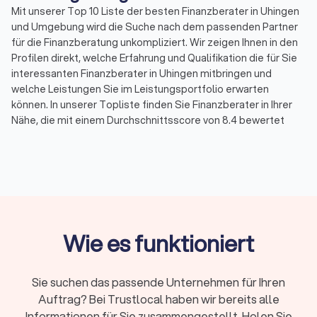
Mit unserer Top 10 Liste der besten Finanzberater in Uhingen
und Umgebung wird die Suche nach dem passenden Partner
für die Finanzberatung unkompliziert. Wir zeigen Ihnen in den
Profilen direkt, welche Erfahrung und Qualifikation die für Sie
interessanten Finanzberater in Uhingen mitbringen und
welche Leistungen Sie im Leistungsportfolio erwarten
können. In unserer Topliste finden Sie Finanzberater in Ihrer
Nähe, die mit einem Durchschnittsscore von 8.4 bewertet
wurden. Durch echte Kundenbewertungen erhalten Sie
zudem direkt Informationen zu gebuchten Leistungen und der
Zufriedenheit der Kunden.
Sortieren Sie unsere Topliste mit wenigen Mouseklicks, um
spezialisierte Experten für Ihr Themenfeld in der
Finanzberatung zu finden. So können Sie Spezialisten für
Versicherungen, für Rente & Altersvorsorge, für
Wie es funktioniert
Baufinanzierung, Geldanlagen & Vermögensberatung oder für
die Unternehmensberatung auf einen Blick aussuchen und die
besten Finanzberater in Uhingen und Umgebung
Sie suchen das passende Unternehmen für Ihren
kennenlernen. Und wenn noch Fragen bleiben, stehen wir von
Auftrag? Bei Trustlocal haben wir bereits alle
Trustlocal Ihnen gerne zur Verfügung, indem wir
Informationen für Sie zusammengestellt. Holen Sie