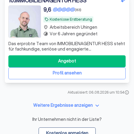
10
.
IMMOBILIENAGENTUR HESS
9,6
(83)
Kostenlose Erstberatung
local_offer
Arbeitsbereich Uhingen
place
Vor 6 Jahren gegründet
timelapse
Das erprobte Team von IMMOBILIENAGENTUR HESS steht
für fachkundige, seriöse und engagierte
Vermittlungsarbeit. Wir führen Verkäufer und Käufer,
Vermieter und Mieter zusammen - zum Wohle aller
Angebot
Beteiligten. Hinter dem Gründer, Stanley Hess, steht ein
Team aus erfahrenen und qualifizierten Immobiliene
Profil ansehen
Aktualisiert: 06.08.2026 um 10:54
info
keyboard_arrow_down
Weitere Ergebnisse anzeigen
Ihr Unternehmen nicht in der Liste?
Kostenlos anmelden