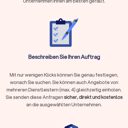
Unternehmen Ihnen am besten gefällt.
Vermögensverwaltung, Finanzplanung & -beratung
Rente & Altersvorsorge
Unternehmensberatung & Finanzierung
Versicherungen
Der Finanzberater für Versicherungen weiß durch die
Schilderung Ihrer Lebens- und Finanzsituation die besten
Absicherungen zu gewährleisten. Ob
Beschreiben Sie Ihren Auftrag
Berufsunfähigkeitsversicherung, Hausrat oder
Tierhalterhaftpflicht: Bei einem unabhängigen
Versicherungsberater in Uhingen sind Sie in den besten
Mit nur wenigen Klicks können Sie genau festlegen,
Händen.
wonach Sie suchen. Sie können auch Angebote von
mehreren Dienstleistern (max. 4) gleichzeitig einholen.
Sie senden diese Anfragen
sicher, direkt und kostenlos
Baufinanzierung, Hypotheken & Immobilien
an die ausgewählten Unternehmen.
Finanzierungen rund um Immobilienkauf, Immobilienverkauf
und deren Unterhaltung stellen schnell vor
Herausforderungen.
Experten für die Baufinanzierung
, für
Hypotheken und Immobilien allgemein helfen Ihnen, das