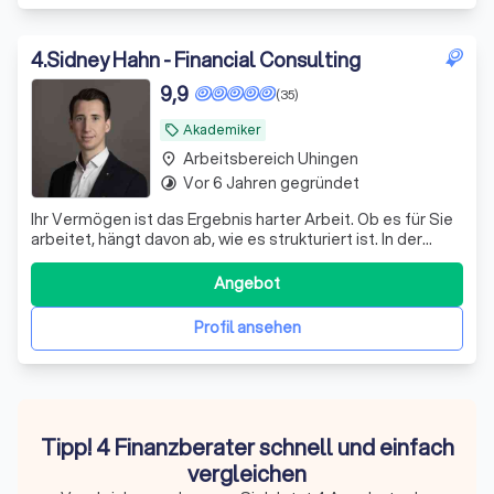
4
.
Sidney Hahn - Financial Consulting
9,9
(35)
Akademiker
local_offer
Arbeitsbereich Uhingen
place
Vor 6 Jahren gegründet
timelapse
Ihr Vermögen ist das Ergebnis harter Arbeit. Ob es für Sie
arbeitet, hängt davon ab, wie es strukturiert ist. In der
Praxis zeigen sich bei bestehenden Depots regelmäßig
dieselben Schwachstellen: – eine Zusammensetzung, die
Angebot
aus einzelnen Empfehlungen gewachsen ist statt aus
einem Plan – laufende K
Profil ansehen
Tipp! 4 Finanzberater schnell und einfach
vergleichen