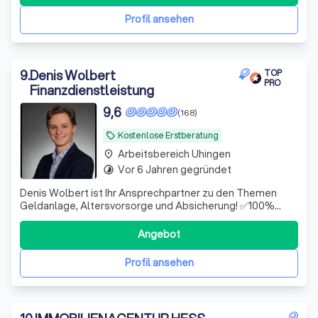
Profil ansehen
9
.
Denis Wolbert
TOP
PRO
Finanzdienstleistung
9,6
(168)
Kostenlose Erstberatung
local_offer
Arbeitsbereich Uhingen
place
Vor 6 Jahren gegründet
timelapse
Denis Wolbert ist Ihr Ansprechpartner zu den Themen
Geldanlage, Altersvorsorge und Absicherung! ✅100%
unabhängig ✅Hohe Fachkompetenz ✅Digital & schnell
Angebot
Profil ansehen