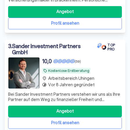
Beratung, maßgeschneiderte Lösungen und über 16 Jahre
Erfahrung für private und gewerbliche Versicherungen.
Angebot
Profil ansehen
3
.
Sander Investment Partners
TOP
PRO
GmbH
10,0
(59)
Kostenlose Erstberatung
local_offer
Arbeitsbereich Uhingen
place
Vor 8 Jahren gegründet
timelapse
Bei Sander Investment Partners verstehen wir uns als Ihre
Partner auf dem Weg zu finanzieller Freiheit und
Sicherheit. Mit über einem Jahrzehnt Erfahrung im
Investmentbereich und einem engagierten Team aus
Angebot
Experten bieten wir maßgeschneiderte Anlagestrategien,
die perfekt auf Ihre individuellen Bedü
Profil ansehen