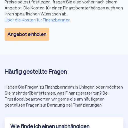
Preise selbst festlegen, fragen Sie also vorher nach einem
Besonderheiten und sich ändernde Vorgaben in der Branche
Angebot. Die Kosten für einen Finanzberater hängen auch von
sind daher die maßgeblichen Aspekte, die Sie bei der Wahl
Ihren spezifischen Wünschen ab.
der passenden Finanzberatung in Uhingen berücksichtigen
Über die Kosten für Finanzberater
sollten. Mit transparenten Informationen zum
Leistungsportfolio, persönlicher Vorstellung und echten
Angebot einholen
Bewertungen zur Kundenzufriedenheit bei Trustlocal
erleichtern Sie sich die Suche bei der Auswahl.
Wann lohnt sich ein Finanzberater?
Die Frage, ab wann sich die Dienste eines Finanzberaters
Häufig gestellte Fragen
lohnen, hängt von verschiedenen individuellen Faktoren ab.
Die Verwaltung von Finanzen erfordert Zeit, Fachwissen und
Haben Sie Fragen zu Finanzberatern in Uhingen oder möchten
Kontinuität. Ein Finanzberater in Uhingen kann diese Aufgaben
Sie mehr darüber erfahren, was Finanzberater tun? Bei
effizient übernehmen und Sie von der Verantwortung
Trustlocal beantworten wir gerne die am häufigsten
entlasten.
gestellten Fragen zur Beratung bei Finanzierungen.
Je komplexer Ihre finanzielle Situation ist, desto eher
profitieren Sie von professioneller Beratung. Dies gilt
insbesondere bei komplizierten Steuerfragen,
Erbschaftsplanung oder bei großen Vermögen. Außerdem
Wie finde ich einen unabhängigen