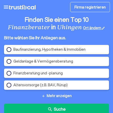
menu
Firma registrieren
Finden Sie einen Top 10
in
Finanzberater
Uhingen
Ort ändern
edit
Bitte wählen Sie Ihr Anliegen aus.
Baufinanzierung, Hypotheken & Immobilien
Geldanlage & Vermögensberatung
Finanzberatung und -planung
Altersvorsorge (z.B. BAV, Rürup)
Mehr anzeigen
add
Suche
search