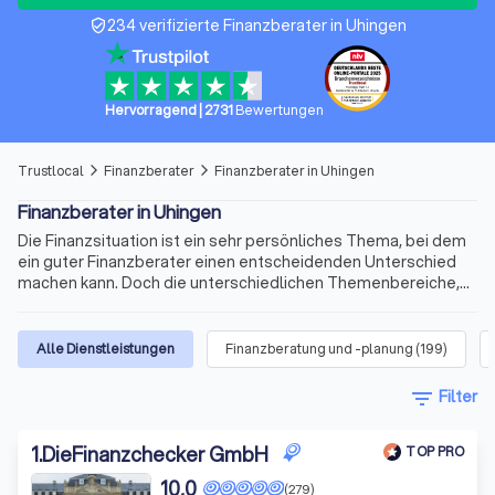
234 verifizierte Finanzberater in Uhingen
verified_user
Hervorragend
|
2731
Bewertungen
Trustlocal
Finanzberater
Finanzberater in Uhingen
arrow_forward_ios
arrow_forward_ios
Finanzberater in Uhingen
Die Finanzsituation ist ein sehr persönliches Thema, bei dem
ein guter Finanzberater einen entscheidenden Unterschied
machen kann. Doch die unterschiedlichen Themenbereiche,
die variablen Qualifikationen für die Beratertätigkeit und die
sich ständig ändernden Voraussetzungen machen die Suche
nach dem richtigen Berater schnell kompliziert. Wir bieten
Alle Dienstleistungen
Finanzberatung und -planung
(
199
)
Ihnen für Ihre Finanzen Experten für Versicherungen,
Immobilienfinanzierungen, Geldanlagen, Altersvorsorge und
filter_list
Filter
vieles mehr. Finden Sie jetzt mit Trustlocal den besten
Finanzberater in Uhingen und Umgebung.
1
.
DieFinanzchecker GmbH
TOP PRO
10,0
(279)