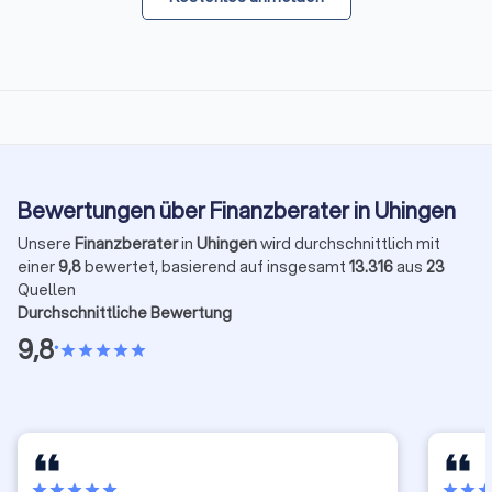
Bewertungen über Finanzberater in Uhingen
Unsere
Finanzberater
in
Uhingen
wird durchschnittlich mit
einer
9,8
bewertet, basierend auf insgesamt
13.316
aus
23
Quellen
Durchschnittliche Bewertung
9,8
•
star
star
star
star
star
star
star
star
star
star
star
star
sta