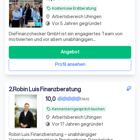
Kostenlose Erstberatung
local_offer
Arbeitsbereich Uhingen
place
Vor 5 Jahren gegründet
timelapse
DieFinanzchecker GmbH ist ein engagiertes Team von
motivierten und vor allem unabhängigen
Finanz-/Versicherungsmaklern aus dem Münsterland. Seit
2012 bieten wir unseren Kunden individuelle und
Angebot
zielorientierte Produkte an, wobei wir den Fokus auf
Transparenz und Verständlichkeit setzen. Wir sind uns
Profil ansehen
2
.
Robin Luis Finanzberatung
10,0
(160)
Kennenlerngespräch buchen
local_offer
Arbeitsbereich Uhingen
place
Vor 17 Jahren gegründet
timelapse
Robin Luis Finanzberatung – unabhängiger
Versicherungsmakler in Brackenheim. Persönliche