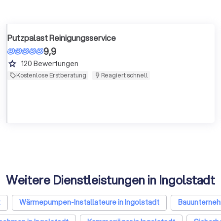
Putzpalast Reinigungsservice
9,9
grade
120
Bewertungen
Kostenlose Erstberatung
Reagiert schnell
Weitere Dienstleistungen in Ingolstadt
t
Wärmepumpen-Installateure in Ingolstadt
Bauunternehm