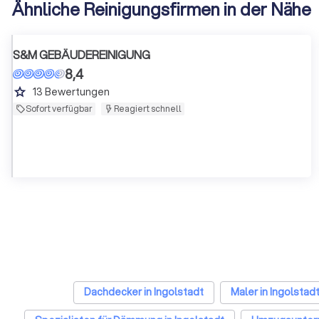
Ähnliche Reinigungsfirmen in der Nähe
S&M GEBÄUDEREINIGUNG
8,4
grade
13
Bewertungen
Sofort verfügbar
Reagiert schnell
Dachdecker in Ingolstadt
Maler in Ingolstad