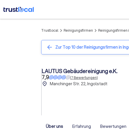
Trustlocal
Reinigungsfirmen
Reinigungsfirmen i
arrow_forward_ios
arrow_forward_ios
arrow_back
Zur Top 10 der Reinigungsfirmen in In
LAUTUS Gebäudereinigung e.K.
7,9
(
7
Bewertungen
)
place
Manchinger Str. 22, Ingolstadt
Über uns
Erfahrung
Bewertungen