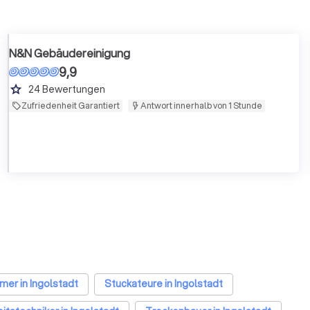
N&N Gebäudereinigung
9,9
grade
24
Bewertungen
Zufriedenheit Garantiert
Antwort innerhalb von 1 Stunde
er in Ingolstadt
Stuckateure in Ingolstadt