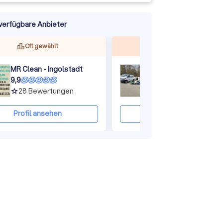
verfügbare Anbieter
ine
Oft gewählt
Top bewertet
MR Clean - Ingolstadt
9,9
9,9
28
Bewertungen
120
Bewertungen
grade
grade
Profil ansehen
Profil ansehen