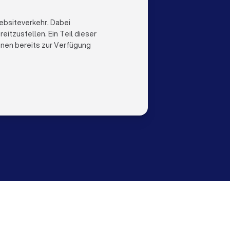
LOCAL
LAND
al
Niederlande
ebsiteverkehr. Dabei
Trustlocal
Belgien
itzustellen. Ein Teil dieser
Deutschland
ihnen bereits zur Verfügung
Spanien