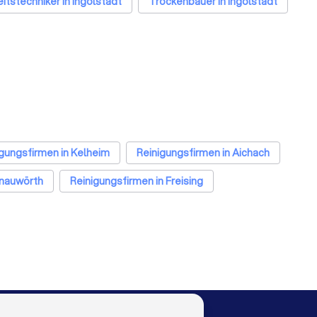
itstechniker in Ingolstadt
Trockenbauer in Ingolstadt
Bodenleger in Ingolstadt
igungsfirmen in Kelheim
Reinigungsfirmen in Aichach
onauwörth
Reinigungsfirmen in Freising
firmen in München
Reinigungsfirmen in Köln
ungsfirmen in Dortmund
Reinigungsfirmen in Essen
rmen in Hannover
Reinigungsfirmen in Leipzig
irmen in Bielefeld
Reinigungsfirmen in Bonn