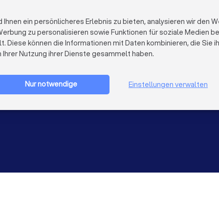
Reinigungsfirmen in Münster
FÜR FIRMEN
ÜBER TRUST
Firmenprofil löschen
Über Trustloc
hnen ein persönlicheres Erlebnis zu bieten, analysieren wir den W
Trustlocal Top Pro
Arbeiten bei 
erbung zu personalisieren sowie Funktionen für soziale Medien bere
Erfahrungen
Kontakt
lt. Diese können die Informationen mit Daten kombinieren, die Sie 
Impulse
Datenschutz
n Ihrer Nutzung ihrer Dienste gesammelt haben.
Cookies
Firma registrieren
Impressum
AGB
Nur notwendige
Einstellungen verwalten
Sitemap