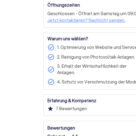
Other types of cleaning
Window and gla
Öffnungszeiten
Lassen Sie uns gemeinsam dafür sorgen, das
Carpet cleaning
Private
Commercial
Geschlossen - Öffnet am Samstag um 09:
bleibt. Kontaktieren Sie uns noch heute, um
Jetzt kontaktieren? Nachricht senden.
darüber zu erfahren, wie wir die Leistung I
Warum uns wählen?
check_circle
1. Optimierung von Website und Servic
check_circle
2. Reinigung von Photovoltaik Anlagen.
3. Erhalt der Wirtschaftlichkeit der
check_circle
Anlagen.
check_circle
4. Schutz vor Verschmutzung der Modu
Erfahrung & Kompetenz
star
7
Bewertungen
Bewertungen