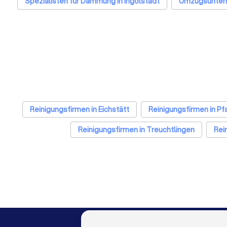
Spezialisten für Dämmung in Ingolstadt
Umzugsuntern
Sanitärinstallateure in Ingolst
Reinigungsfirmen in Eichstätt
Reinigungsfirmen in Pf
Reinigungsfirmen in Treuchtlingen
Rei
Reinigungsfirmen in Bad Abbach
Reinigungsf
Reinigungsfirmen in Frankfurt am Main
Reinigungsfi
Reinigungsfirmen in Bremen
Reinigungsfirme
Reinigungsfirmen in Duisburg
Reinigungsfir