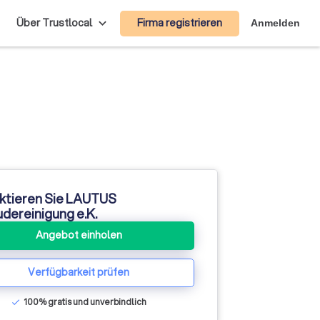
Firma registrieren
Über Trustlocal
Anmelden
ktieren Sie LAUTUS
dereinigung e.K.
Angebot einholen
Verfügbarkeit prüfen
100% gratis und unverbindlich
check