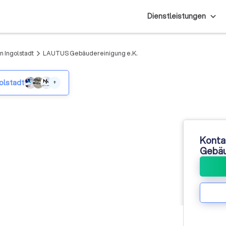
Dienstleistungen
n Ingolstadt
LAUTUS Gebäudereinigung e.K.
arrow_forward_ios
golstadt
+
Konta
Gebäu