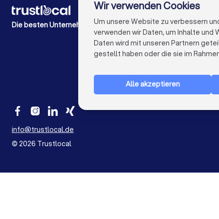
Wir verwenden Cookies
FÜR PRIVATPERSONEN
Wie es funktioniert
Um unsere Website zu verbessern und I
Die besten Unternehmen für Sie
Experten-Blogs
verwenden wir Daten, um Inhalte und W
Kostenaufstellungen
Daten wird mit unseren Partnern getei
Beschwerde über Firma
gestellt haben oder die sie im Rahme
Studien & Einblicke
Alle akzeptieren
info@trustlocal.de
©
2026
Trustlocal