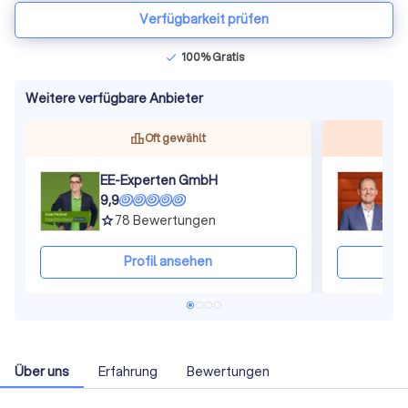
Verfügbarkeit prüfen
100% Gratis
check
Weitere verfügbare Anbieter
Oft gewählt
EE-Experten GmbH
9,9
9
78
Bewertungen
grade
gra
Profil ansehen
Über uns
Erfahrung
Bewertungen