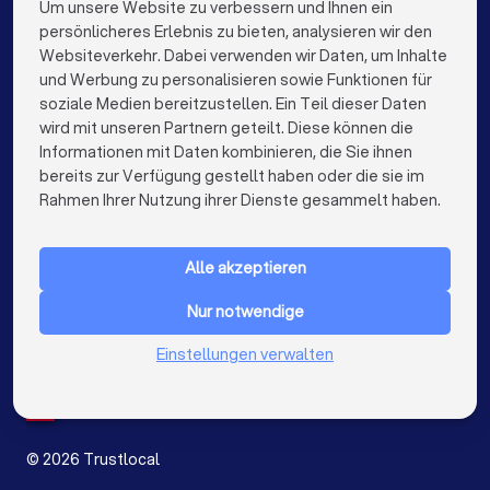
Immobilienmakler in Eckental
Um unsere Website zu verbessern und Ihnen ein
Die besten Unternehmen für Sie
persönlicheres Erlebnis zu bieten, analysieren wir den
Immobilienmakler in Berlin
Websiteverkehr. Dabei verwenden wir Daten, um Inhalte
info@trustlocal.de
und Werbung zu personalisieren sowie Funktionen für
Immobilienmakler in Hamburg
soziale Medien bereitzustellen. Ein Teil dieser Daten
wird mit unseren Partnern geteilt. Diese können die
Immobilienmakler in München
Informationen mit Daten kombinieren, die Sie ihnen
bereits zur Verfügung gestellt haben oder die sie im
Immobilienmakler in Köln
keyboard_arrow_down
FÜR PRIVATPERSONEN
Rahmen Ihrer Nutzung ihrer Dienste gesammelt haben.
Immobilienmakler in Frankfurt am Main
keyboard_arrow_down
FÜR FIRMEN
Immobilienmakler in Stuttgart
Alle akzeptieren
keyboard_arrow_down
ÜBER TRUSTLOCAL
Immobilienmakler in Düsseldorf
Nur notwendige
LAND
Niederlande
Einstellungen verwalten
Immobilienmakler in Dortmund
Belgien
Deutschland
Immobilienmakler in Essen
Spanien
Immobilienmakler in Bremen
©
2026
Trustlocal
Immobilienmakler in Dresden