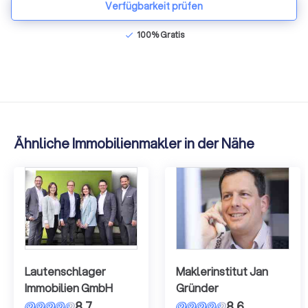
Verfügbarkeit prüfen
100% Gratis
check
Ähnliche Immobilienmakler in der Nähe
Lautenschlager
Maklerinstitut Jan
Immobilien GmbH
Gründer
8,7
8,6