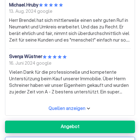
Michael Hruby
13. Aug. 2024
google
Herr Brendel hat sich mittlerweile einen sehr guten Ruf in
Neumarkt und Umkreis erarbeitet. Und das zu Recht. Er
berät ehrlich und fair, nimmt sich überdurchschnittlich viel
Zeit für seine Kunden und es "menschelt" einfach nur so.
Von Beginn an fühlten wir uns sehr gut aufgehoben; es
gab mehrere Besichtigungen und Besprechungen vor Ort,
Svenja Wüstner
Herr Brendel nahm uns viele Behördengänge ab und
16. Juni 2024
google
begleitete uns bis zur erfolgreichen Vermittlung der
Vielen Dank für die professionelle und kompetente
Immobilie. Ebenso verfügt Herr Brendel mit seinem Team
Unterstützung beim Kauf unserer Immobilie. Über Herrn
über viele solvente Kauf- und Mietinteressenten im
Schreiner haben wir unser Eigenheim gekauft und wurden
Hintergrund. Somit ist eine rasche erfolgreiche
zu jeder Zeit von A - Z bestens unterstützt. Ein super
Vermittlung vorprogrammiert.
Immobilienmakler den wir jedem weiterempfehlen können
und werden!
Quellen anzeigen
Angebot