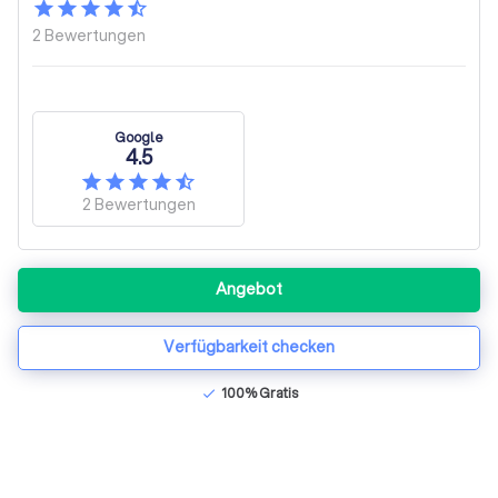
2
Bewertungen
Google
4.5
2
Bewertungen
Angebot
Verfügbarkeit checken
100% Gratis
check