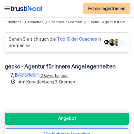
menu
Firma registrieren
Trustlocal
Coaches
Coaches in Bremen
Gecko - Agentur für innere Angelegenheiten
arrow_forward_ios
arrow_forward_ios
arrow_forward_ios
Sehen Sie sich auch die
Top 10 der Coaches
in
+
Bremen an
gecko - Agentur für innere Angelegenheiten
7,6
(
2
Bewertungen
)
place
Am Kapellenberg 3, Bremen
Angebot