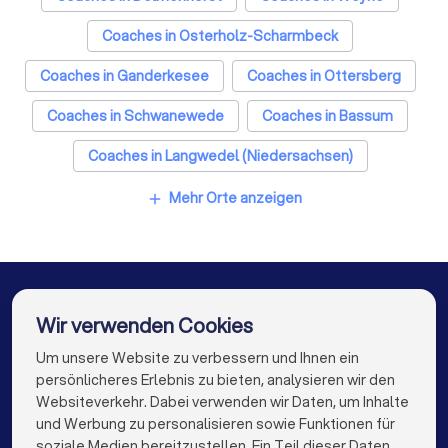
Coaches in Osterholz-Scharmbeck
Coaches in Ganderkesee
Coaches in Ottersberg
Coaches in Schwanewede
Coaches in Bassum
Coaches in Langwedel (Niedersachsen)
Coaches in Hatten
Coaches in Wildeshausen
Mehr Orte anzeigen
add
Coaches in Berlin
Coaches in Hamburg
Coaches in München
Coaches in Köln
Coaches in Frankfurt am Main
Wir verwenden Cookies
Coaches in Stuttgart
Coaches in Düsseldorf
Um unsere Website zu verbessern und Ihnen ein
Die besten Unternehmen für Sie
persönlicheres Erlebnis zu bieten, analysieren wir den
Coaches in Dortmund
Coaches in Essen
Websiteverkehr. Dabei verwenden wir Daten, um Inhalte
info@trustlocal.de
und Werbung zu personalisieren sowie Funktionen für
Coaches in Nürnberg
Coaches in Dresden
soziale Medien bereitzustellen. Ein Teil dieser Daten