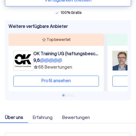
Verfügbarkeit checken
100% Gratis
check
Weitere verfügbare Anbieter
Top bewertet
OK Training UG (haftungsbeschränkt)
9,8
1
68
Bewertungen
grade
gra
Profil ansehen
Über uns
Erfahrung
Bewertungen