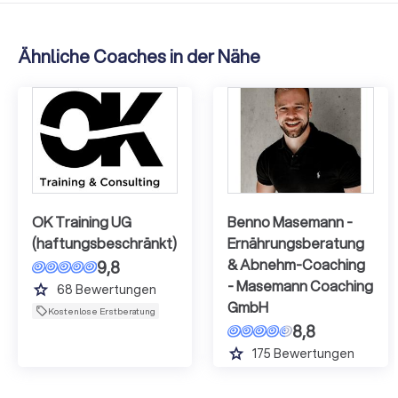
Ähnliche Coaches in der Nähe
OK Training UG
Benno Masemann -
(haftungsbeschränkt)
Ernährungsberatung
& Abnehm-Coaching
9,8
- Masemann Coaching
grade
68
Bewertungen
GmbH
Kostenlose Erstberatung
8,8
grade
175
Bewertungen