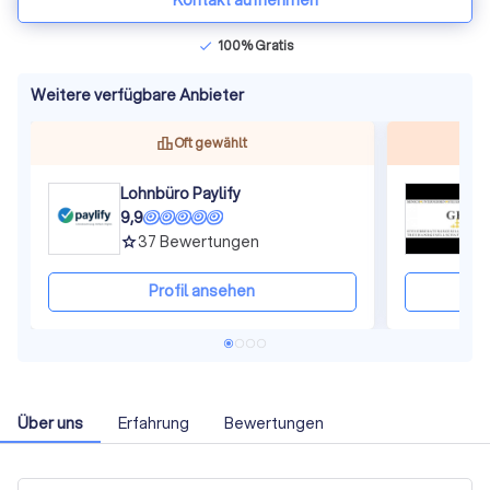
Kontakt aufnehmen
100% Gratis
check
Weitere verfügbare Anbieter
Oft gewählt
Lohnbüro Paylify
9,9
9
37
Bewertungen
grade
gra
Profil ansehen
Über uns
Erfahrung
Bewertungen