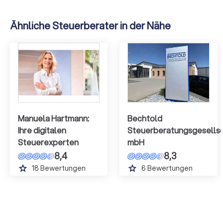
Ähnliche Steuerberater in der Nähe
Manuela Hartmann:
Bechtold
Ihre digitalen
Steuerberatungsgesells
Steuerexperten
mbH
8,4
8,3
grade
grade
18
Bewertungen
6
Bewertungen