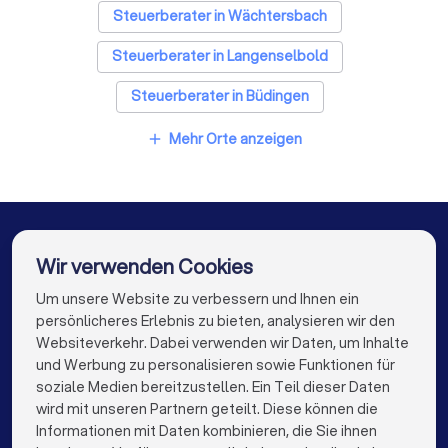
Steuerberater in Wächtersbach
Steuerberater in Langenselbold
Steuerberater in Büdingen
Steuerberater in Bad Soden-Salmünster
Mehr Orte anzeigen
add
Steuerberater in Hanau
Steuerberater in Hösbach
Steuerberater in Hainburg
Steuerberater in Nidderau
Steuerberater in Berlin
Wir verwenden Cookies
Steuerberater in Hamburg
Um unsere Website zu verbessern und Ihnen ein
Die besten Unternehmen für Sie
persönlicheres Erlebnis zu bieten, analysieren wir den
Steuerberater in München
Steuerberater in Köln
Websiteverkehr. Dabei verwenden wir Daten, um Inhalte
info@trustlocal.de
und Werbung zu personalisieren sowie Funktionen für
Steuerberater in Frankfurt am Main
soziale Medien bereitzustellen. Ein Teil dieser Daten
wird mit unseren Partnern geteilt. Diese können die
Steuerberater in Stuttgart
Informationen mit Daten kombinieren, die Sie ihnen