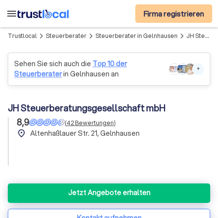
menu
Firma registrieren
Trustlocal
Steuerberater
Steuerberater in Gelnhausen
JH Steuerberatungsgesellschaft mbH
arrow_forward_ios
arrow_forward_ios
arrow_forward_ios
Sehen Sie sich auch die
Top 10 der
+
Steuerberater
in Gelnhausen an
JH Steuerberatungsgesellschaft mbH
8,9
(
42
Bewertungen
)
place
Altenhaßlauer Str. 21, Gelnhausen
Jetzt Angebote erhalten