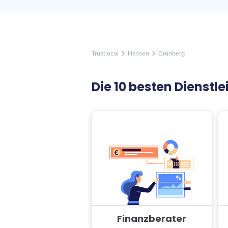
Trustlocal
Hessen
Grünberg
arrow_forward_ios
arrow_forward_ios
Die 10 besten Dienst
Finanzberater