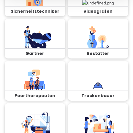
Sicherheitstechniker
Videografen
Gärtner
Bestatter
Paartherapeuten
Trockenbauer