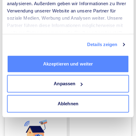
analysieren. Außerdem geben wir Informationen zu Ihrer
Verwendung unserer Website an unsere Partner für
Umzugsunternehmen
Heizungsbauer
soziale Medien, Werbung und Analysen weiter. Unsere
Partner führen diese Informationen möglicherweise mit
weiteren Daten zusammen, die Sie ihnen bereitgestellt
haben oder die sie im Rahmen Ihrer Nutzung der Dienste
Details zeigen
gesammelt haben.
Elektriker
Mediatoren
Akzeptieren und weiter
Anpassen
Ablehnen
Energieberater
Kammerjäger