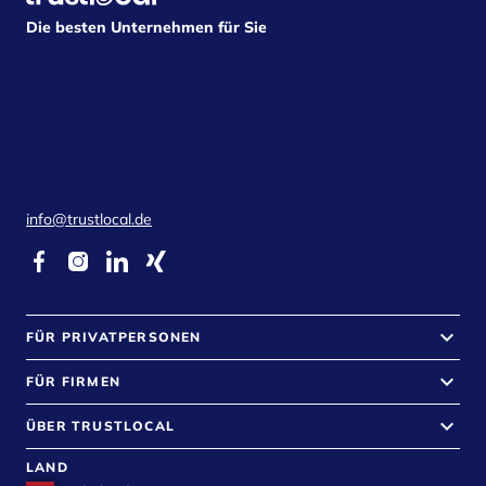
Die besten Unternehmen für Sie
info@trustlocal.de
keyboard_arrow_down
FÜR PRIVATPERSONEN
keyboard_arrow_down
FÜR FIRMEN
keyboard_arrow_down
ÜBER TRUSTLOCAL
LAND