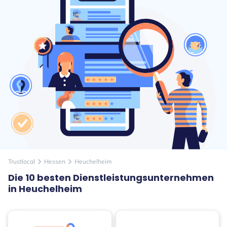
Trustlocal
Hessen
Heuchelheim
arrow_forward_ios
arrow_forward_ios
Die 10 besten Dienstleistungsunternehmen
in Heuchelheim