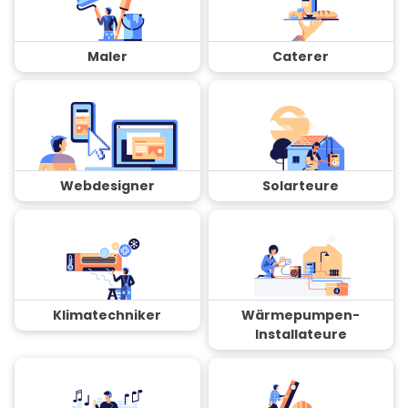
Maler
Caterer
Webdesigner
Solarteure
Klimatechniker
Wärmepumpen-
Installateure