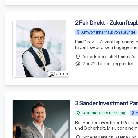
2
.
Fair Direkt - Zukunfts
Antwort innerhalb von 1 Stunde
Fair Direkt - Zukunftsplanung 
Expertise und sein Engagement
erfahrenen Betriebswirt für be
Arbeitsbereich Steinau An
place
Vor 22 Jahren gegründet
timelapse
7
3
photo_size_select_actual
videocam
3
.
Sander Investment Pa
Kostenlose Erstberatung
A
local_offer
Bei Sander Investment Partners
und Sicherheit. Mit über ein
aus Experten bieten wir maßge
Arbeitsbereich Steinau An
place