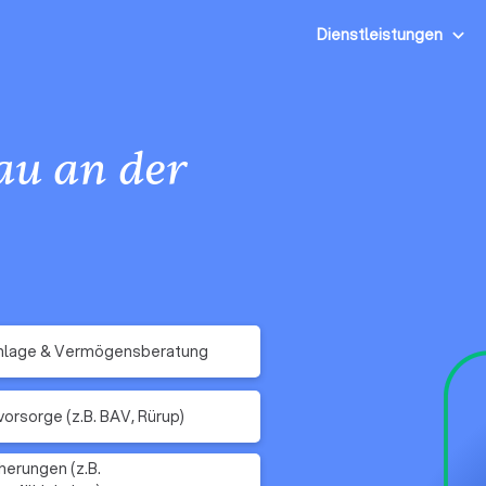
Dienstleistungen
au an der
nlage & Vermögensberatung
vorsorge (z.B. BAV, Rürup)
herungen (z.B.