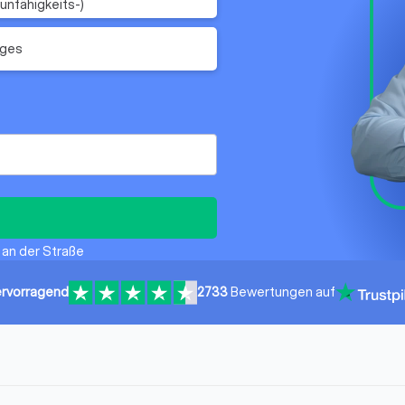
unfähigkeits-)
iges
u an der Straße
rvorragend
2733
Bewertungen auf