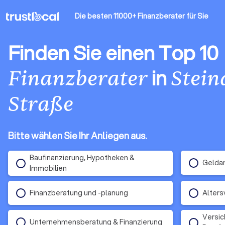
Die besten 11000+ Finanzberater
für Sie
Finden Sie einen Top 10
in
Finanzberater
Stein
Straße
Bitte wählen Sie Ihr Anliegen aus.
Baufinanzierung, Hypotheken &
Gelda
Immobilien
Finanzberatung und -planung
Alters
Versic
Unternehmensberatung & Finanzierung