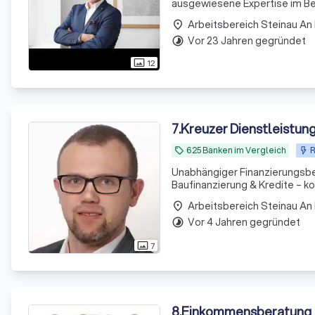
ausgewiesene Expertise im Ber
Edelmetallexperte.
Arbeitsbereich Steinau An
place
Vor 23 Jahren gegründet
timelapse
12
photo_size_select_actual
7
.
Kreuzer Dienstleistun
625 Banken im Vergleich
R
local_offer
Unabhängiger Finanzierungsbe
Baufinanzierung & Kredite – k
Arbeitsbereich Steinau An
place
Vor 4 Jahren gegründet
timelapse
7
photo_size_select_actual
8
.
Einkommensberatung