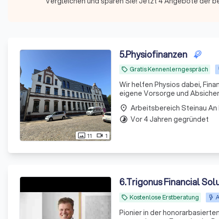
Vergleichen und sparen Sie! Jetzt 4 Angebote der b
5
.
Physiofinanzen
Gratis Kennenlerngespräch
local_offer
Wir helfen Physios dabei, Fina
eigene Vorsorge und Absicheru
Arbeitsbereich Steinau An
place
Vor 4 Jahren gegründet
timelapse
11
1
photo_size_select_actual
videocam
6
.
Trigonus Financial So
Kostenlose Erstberatung
A
local_offer
Pionier in der honorarbasierte