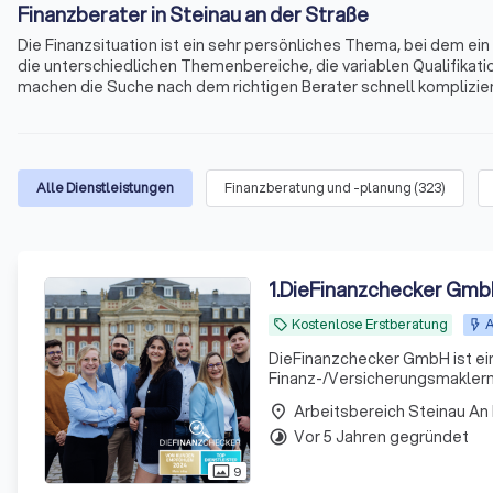
Finanzberater in Steinau an der Straße
Die Finanzsituation ist ein sehr persönliches Thema, bei dem e
die unterschiedlichen Themenbereiche, die variablen Qualifikati
machen die Suche nach dem richtigen Berater schnell kompliziert
Immobilienfinanzierungen, Geldanlagen, Altersvorsorge und viele
an der Straße und Umgebung.
Alle Dienstleistungen
Finanzberatung und -planung
(
323
)
1
.
DieFinanzchecker Gm
Kostenlose Erstberatung
A
local_offer
DieFinanzchecker GmbH ist ei
Finanz-/Versicherungsmaklern 
und zielorientierte Produkte a
Arbeitsbereich Steinau An
place
sind uns
Vor 5 Jahren gegründet
timelapse
9
photo_size_select_actual