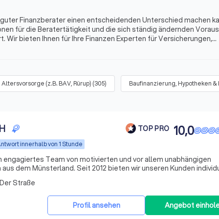
in guter Finanzberater einen entscheidenden Unterschied machen k
onen für die Beratertätigkeit und die sich ständig ändernden Vora
. Wir bieten Ihnen für Ihre Finanzen Experten für Versicherungen,
s mehr. Finden Sie jetzt mit Trustlocal den besten Finanzberater i
Altersvorsorge (z.B. BAV, Rürup)
(
305
)
Baufinanzierung, Hypotheken &
bH
10,0
TOP PRO
ntwort innerhalb von 1 Stunde
n engagiertes Team von motivierten und vor allem unabhängigen
aus dem Münsterland. Seit 2012 bieten wir unseren Kunden individ
n, wobei wir den Fokus auf Transparenz und Verständlichkeit setzen
 Der Straße
Profil ansehen
Angebot einhol