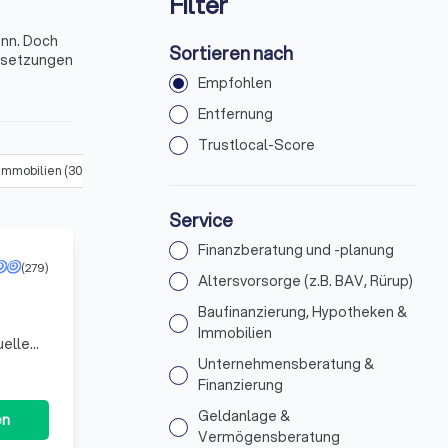
Filter
ann. Doch
Sortieren nach
ussetzungen
Empfohlen
n Steinau
Entfernung
Trustlocal-Score
 Immobilien
(
305
)
Unternehmensberatung & Finanzierung
(
330
)
Service
Finanzberatung und -planung
(279)
Altersvorsorge (z.B. BAV, Rürup)
Baufinanzierung, Hypotheken &
Immobilien
uelle
. Wir
Unternehmensberatung &
Finanzierung
Geldanlage &
en
Vermögensberatung