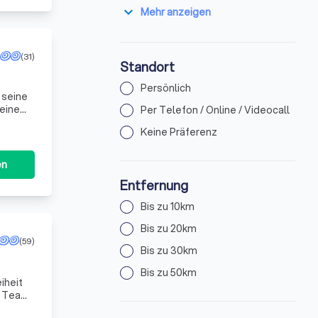
expand_more
Mehr anzeigen
(31)
Standort
Persönlich
 seine
 einem
Per Telefon / Online / Videocall
Keine Präferenz
en
Entfernung
Bis zu 10km
Bis zu 20km
(59)
Bis zu 30km
Bis zu 50km
iheit
n Team
edü