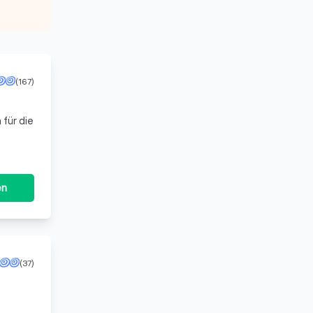
(167)
 für die
en
(37)