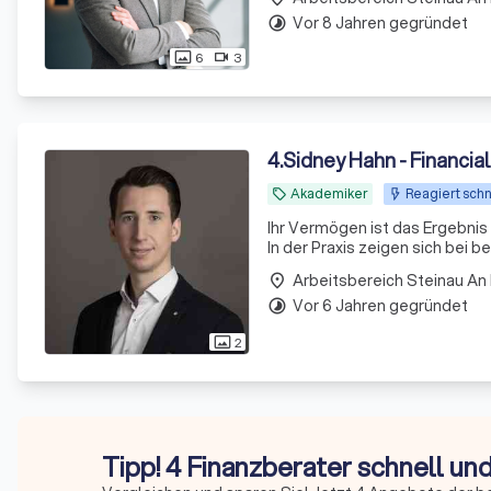
Vor 8 Jahren gegründet
timelapse
6
3
photo_size_select_actual
videocam
4
.
Sidney Hahn - Financia
Akademiker
Reagiert schn
local_offer
Ihr Vermögen ist das Ergebnis h
In der Praxis zeigen sich bei b
Arbeitsbereich Steinau An
place
Vor 6 Jahren gegründet
timelapse
2
photo_size_select_actual
Tipp! 4 Finanzberater schnell un