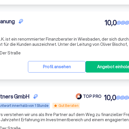
planung
10,0
e.K. ist ein renommierter Finanzberater in Wiesbaden, der sich durch
 für die Kunden auszeichnet. Unter der Leitung von Oliver Bischof,
triebliche Altersversorgung, bietet Fair Direkt eine umfassende
 Der Straße
Profil ansehen
Angebot einhol
rtners GmbH
10,0
TOP PRO
ntwort innerhalb von 1 Stunde
Gut Beraten
star
 verstehen wir uns als Ihre Partner auf dem Weg zu finanzieller Fre
em Jahrzehnt Erfahrung im Investmentbereich und einem engagierte
schneiderte Anlagestrategien, die perfekt auf Ihre individuellen B
 Der Straße