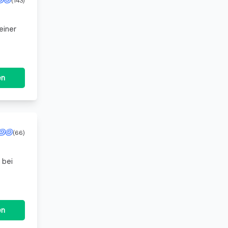
einer
en
(66)
 bei
en