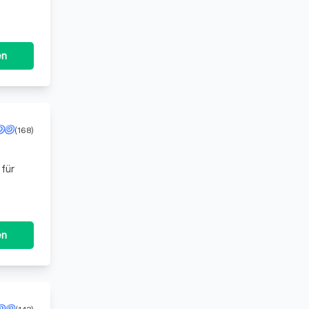
en
(168)
für
en
(143)