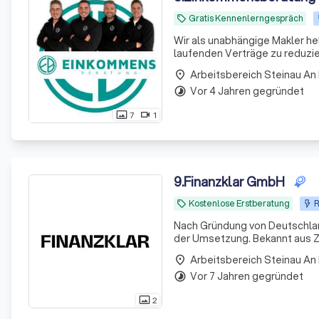
Gratis Kennenlerngespräch
local_offer
Wir als unabhängige Makler he
laufenden Verträge zu reduzie
Arbeitsbereich Steinau An
place
Vor 4 Jahren gegründet
timelapse
7
1
photo_size_select_actual
videocam
9
.
Finanzklar GmbH
Kostenlose Erstberatung
R
local_offer
Nach Gründung von Deutschland
der Umsetzung. Bekannt aus Z
Arbeitsbereich Steinau An
place
Vor 7 Jahren gegründet
timelapse
2
photo_size_select_actual