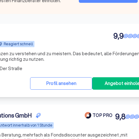
esten Finanzberater einholen.
9,9
Reagiert schnell
nzen zu verstehen und zu meistern. Das bedeutet, alle Förderungen
ng richtig zu nutzen.
 Der Straße
Profil ansehen
Angebot einhol
lutions GmbH
9,8
TOP PRO
ntwort innerhalb von 1 Stunde
n Beratung, mehrfach als Fondsdiscounter ausgezeichnet ,mit