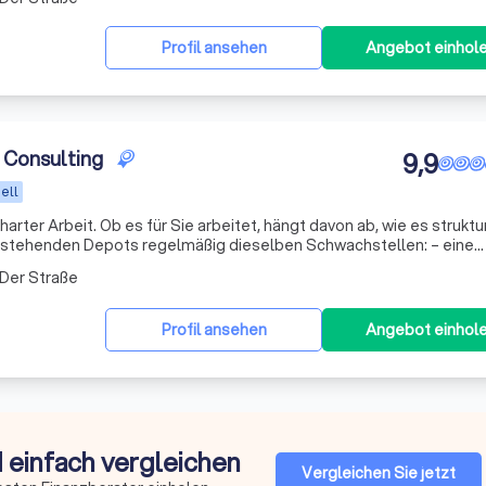
Profil ansehen
Angebot einhol
l Consulting
9,9
ell
arter Arbeit. Ob es für Sie arbeitet, hängt davon ab, wie es strukturi
estehenden Depots regelmäßig dieselben Schwachstellen: – eine
Zusammensetzung, die aus einzelnen Empfehlungen gewachse
 Der Straße
Profil ansehen
Angebot einhol
d einfach vergleichen
Vergleichen Sie jetzt