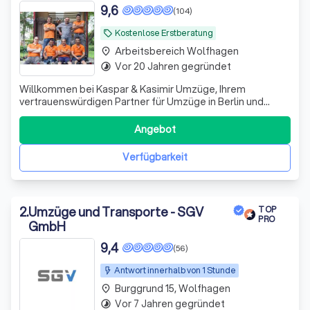
9,6
(104)
Kostenlose Erstberatung
local_offer
Arbeitsbereich Wolfhagen
place
Vor 20 Jahren gegründet
timelapse
Willkommen bei Kaspar & Kasimir Umzüge, Ihrem
vertrauenswürdigen Partner für Umzüge in Berlin und
darüber hinaus. Als Familienunternehmen mit über 18
Jahren Erfahrung verstehen wir die Herausforderungen
Angebot
und Bedürfnisse, die mit einem Umzug verbunden sind.
Unser Ziel ist es, Ihnen einen reibungslosen
Verfügbarkeit
2
.
Umzüge und Transporte - SGV
TOP
PRO
GmbH
9,4
(56)
Antwort innerhalb von 1 Stunde
Burggrund 15, Wolfhagen
place
Vor 7 Jahren gegründet
timelapse