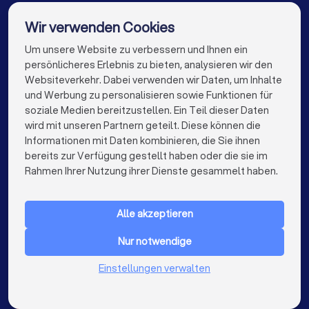
Umzugsunternehmen in Frankfurt am Main
Wir verwenden Cookies
Umzugsunternehmen in Stuttgart
Um unsere Website zu verbessern und Ihnen ein
Die besten Umzugsunternehmen für Sie
persönlicheres Erlebnis zu bieten, analysieren wir den
Umzugsunternehmen in Düsseldorf
Websiteverkehr. Dabei verwenden wir Daten, um Inhalte
info@trustlocal.de
und Werbung zu personalisieren sowie Funktionen für
Umzugsunternehmen in Dortmund
soziale Medien bereitzustellen. Ein Teil dieser Daten
wird mit unseren Partnern geteilt. Diese können die
Umzugsunternehmen in Essen
Informationen mit Daten kombinieren, die Sie ihnen
bereits zur Verfügung gestellt haben oder die sie im
Umzugsunternehmen in Bremen
keyboard_arrow_down
FÜR PRIVATPERSONEN
Rahmen Ihrer Nutzung ihrer Dienste gesammelt haben.
Umzugsunternehmen in Nürnberg
keyboard_arrow_down
FÜR FIRMEN
Umzugsunternehmen in Dresden
Alle akzeptieren
keyboard_arrow_down
ÜBER TRUSTLOCAL
Umzugsunternehmen in Hannover
Nur notwendige
LAND
Niederlande
Einstellungen verwalten
Umzugsunternehmen in Leipzig
Belgien
Deutschland
Umzugsunternehmen in Duisburg
Spanien