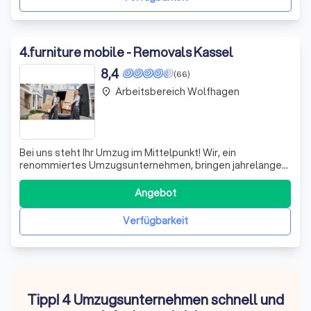
4
.
furniture mobile - Removals Kassel
8,4
(66)
Arbeitsbereich Wolfhagen
place
Bei uns steht Ihr Umzug im Mittelpunkt! Wir, ein
renommiertes Umzugsunternehmen, bringen jahrelange
Erfahrung und Fachwissen in jeden Schritt Ihres Umzugs
ein. Ob Sie innerhalb der Stadtgrenzen umziehen oder
Angebot
einen Fernumzug planen, unser Ziel ist es, den Prozess so
reibungslos und stressfrei wie mög
Verfügbarkeit
Tipp! 4 Umzugsunternehmen schnell und