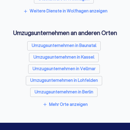
Spezialisten für Dämmung in Wolfhagen
Weitere Dienste in Wolfhagen anzeigen
add
Kammerjäger in Wolfhagen
Umzugsunternehmen an anderen Orten
Sicherheitstechniker in Wolfhagen
Trockenbauer in Wolfhagen
Umzugsunternehmen in Baunatal
Entrümpelungsfirmen in Wolfhagen
Umzugsunternehmen in Kassel
Sanitärinstallateure in Wolfhagen
Umzugsunternehmen in Vellmar
Fliesenleger in Wolfhagen
Umzugsunternehmen in Lohfelden
Fensterbauer in Wolfhagen
Umzugsunternehmen in Berlin
Bodenleger in Wolfhagen
Umzugsunternehmen in Hamburg
Mehr Orte anzeigen
add
Umzugsunternehmen in München
Umzugsunternehmen in Köln