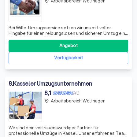
Arbeitsbereich Wolfhagen
place
Bei Wille-Umzugsservice setzen wir uns mit voller
Hingabe für einen reibungslosen und sicheren Umzug ein.
Unser Team versteht, wie stressig ein Umzug sein kann,
und wir sind hier, um Ihnen diesen Prozess so angenehm
Angebot
wie möglich zu gestalten. Wir behandeln Ihre persönlichen
Gegenstände mit größter So
Verfügbarkeit
8
.
Kasseler Umzugsunternehmen
8,1
(5)
Arbeitsbereich Wolfhagen
place
Wir sind dein vertrauenswürdiger Partner für
professionelle Umzüge in Kassel. Unser erfahrenes Team