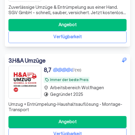
Zuverlässige Umzüge & Entrümpelung aus einer Hand.
SGV GmbH – schnell, sauber, versichert. Jetzt kostenlose
Besichtigung sichern!
Angebot
Verfügbarkeit
3
.
H&A Umzüge
8,7
(10)
Immer der beste Preis
local_offer
Arbeitsbereich Wolfhagen
place
Gegründet 2025
timelapse
Umzug + Entrümpelung-Haushaltsauflösung - Montage-
Transport
Angebot
Verfügbarkeit