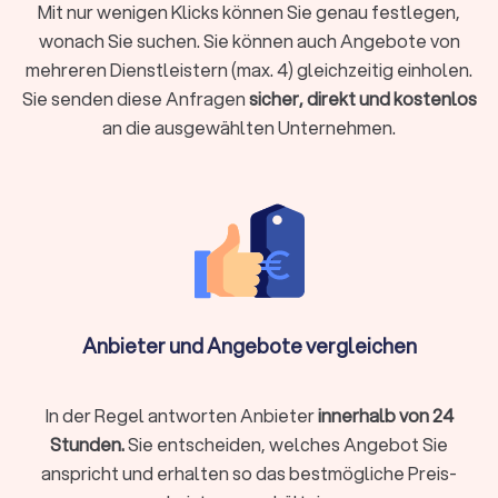
eines geeigneten LKW (Möbelwagen) und des Fahrpersonals.
Mit nur wenigen Klicks können Sie genau festlegen,
Be- und Entladen:
Das professionelle Tragen und Verstauen
wonach Sie suchen. Sie können auch Angebote von
der Möbel und Umzugskartons in den LKW sowie das
mehreren Dienstleistern (max. 4) gleichzeitig einholen.
Ausladen am Zielort.
Sie senden diese Anfragen
sicher, direkt und kostenlos
Transportsicherung:
Das fachgerechte Sichern der Möbel im
LKW mit Decken, Gurten und Folien, um Schäden während der
an die ausgewählten Unternehmen.
Fahrt zu vermeiden.
Zusatzservices von Transportunternehmen
für Umzüge in Wolfhagen
Viele Umzugsunternehmen in Wolfhagen bieten ergänzende
Leistungen, die Ihren Umzug einfacher und schneller machen:
Anbieter und Angebote vergleichen
Komplettservice:
professionelles Packen, Beschriftung
und Entpacken
Montage:
Betten, Schränke oder Küchen fachgerecht auf-
In der Regel antworten Anbieter
innerhalb von 24
und abbauen
Stunden.
Sie entscheiden, welches Angebot Sie
Halteverbotszonen:
Einholen von Genehmigungen und
anspricht und erhalten so das bestmögliche Preis-
Aufstellen der Schilder