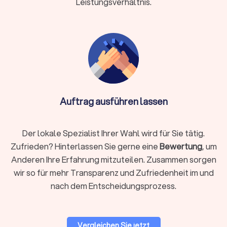
Leistungsverhältnis.
Entsorgung & Reinigung:
besenreine Übergabe der alten
Wohnung
Einlagerung:
kurzfristig oder länger bei Überschneidung
von Terminen
Verpackungsmaterial:
stabile Kartons, Kleiderboxen,
Schutzfolien, Matratzenhüllen
Auftrag ausführen lassen
Info:
Ist Reinigung nicht im Angebot des
Umzugsunternehmens enthalten, kann eine
spezialisierte Reinigungsfirma ebenfalls die
Der lokale Spezialist Ihrer Wahl wird für Sie tätig.
Endreinigung durchführen. Bei engen Terminen,
Zufrieden? Hinterlassen Sie gerne eine
Bewertung
, um
vielen empfindlichen Gegenständen, hohen Etagen,
Anderen Ihre Erfahrung mitzuteilen. Zusammen sorgen
eingeschränkten Parkmöglichkeiten oder
wir so für mehr Transparenz und Zufriedenheit im und
beruflicher Belastung empfiehlt sich ein
nach dem Entscheidungsprozess.
professionelles Rundum-Paket.
Vergleichen Sie jetzt