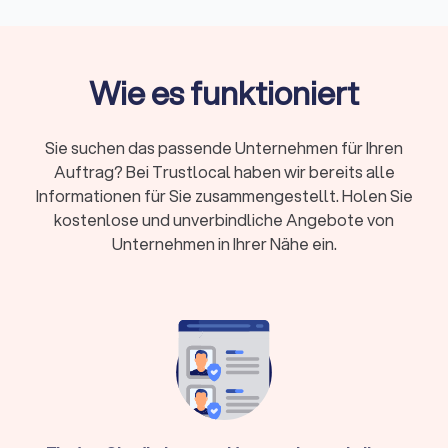
Entsorgung und Einlagerung
Kosten:
Umzugshelfer 25-40 €/Stunde,
Möbelpacker 30-50 €/Stunde, LKW mit Fahrer
Wie es funktioniert
50-100 €/Stunde
Preismodelle:
Festpreis bei klarem Umfang oder
Stundenlohn bei kleineren, flexiblen Umzügen
Sie suchen das passende Unternehmen für Ihren
Zusatzkosten:
Lange Tragewege, Etagen ohne
Auftrag? Bei Trustlocal haben wir bereits alle
Aufzug, Wochenend- und Feiertagszuschläge,
Informationen für Sie zusammengestellt. Holen Sie
Spezialtransporte
kostenlose und unverbindliche Angebote von
Unternehmen in Ihrer Nähe ein.
Kurzfristige Buchung:
Oft ab 48-72 Stunden
möglich, größere Umzüge benötigen 2-4 Wochen
Vorlauf
Trustlocal hilft: Vergleichen Sie bis zu vier
Angebote, prüfen Sie Bewertungen und buchen
Sie direkt