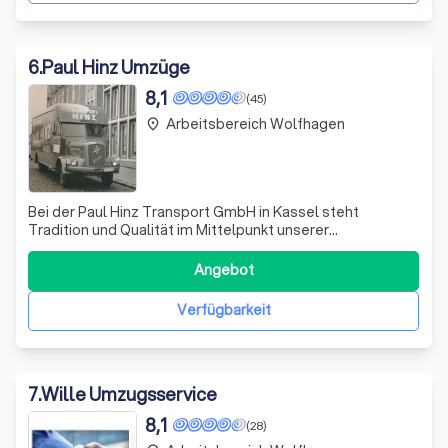
6
.
Paul Hinz Umzüge
8,1
(45)
Arbeitsbereich Wolfhagen
place
Bei der Paul Hinz Transport GmbH in Kassel steht
Tradition und Qualität im Mittelpunkt unserer
Umzugsdienstleistungen. Seit 1923 bieten wir unseren
Kunden umfassende Unterstützung bei lokalen,
Angebot
nationalen und internationalen Umzügen. Unser
erfahrenes Team setzt sich mit Leidenschaft und
Verfügbarkeit
Fachwissen da
7
.
Wille Umzugsservice
8,1
(28)