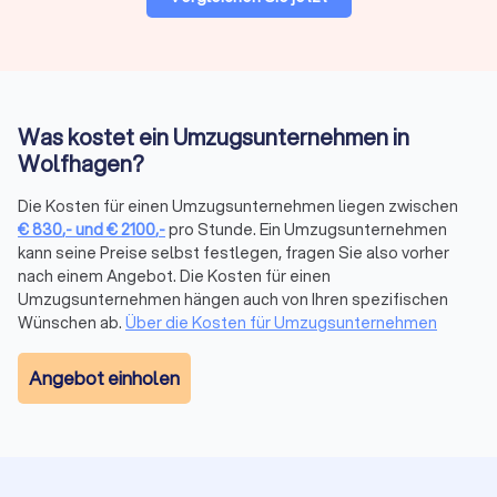
Preise & Modelle in Wolfhagen
Der Preis eines Umzugsdienstes hängt von Volumen, Distanz,
Stockwerk/Aufzug, Serviceumfang und Saison ab. Anbieter
kalkulieren oft mit Festpreis bei klarer Leistung oder
Stundenlohn bei kleinen oder variablen Umzügen.
Was kostet ein Umzugsunternehmen in
Wolfhagen?
Stundenbasierte
Kostenfaktor
Tageswerte
Die Kosten für einen Umzugsunternehmen liegen zwischen
Richtwerte
€
830
,-
und
€
2100
,-
pro Stunde. Ein Umzugsunternehmen
kann seine Preise selbst festlegen, fragen Sie also vorher
Umzugshelfer
25–40 € pro Stunde
200–320 €
nach einem Angebot. Die Kosten für einen
Umzugsunternehmen hängen auch von Ihren spezifischen
Möbelpacker
30–50 € pro Stunde
240–400 €
Wünschen ab.
Über die Kosten für Umzugsunternehmen
LKW mit
Angebot einholen
50–100 € pro Stunde
400–720 €
Fahrer
Weitere Kostenfaktoren