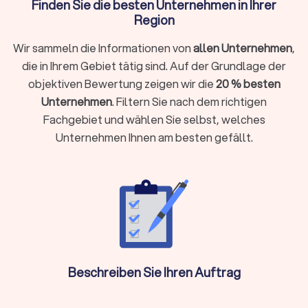
Finden Sie die besten Unternehmen in Ihrer
Was macht ein Umzugsunternehmen?
Region
Ein Umzugsunternehmen, oft auch als Möbelspedition
bezeichnet, ist ein spezialisierter Dienstleister, der
Wir sammeln die Informationen von
allen Unternehmen
,
Privatpersonen und Firmen bei der Planung, Organisation und
die in Ihrem Gebiet tätig sind. Auf der Grundlage der
Durchführung eines Wohnort- oder Standortwechsels
objektiven Bewertung zeigen wir die
20 % besten
unterstützt. Professionelle Umzugsunternehmen in
Unternehmen
. Filtern Sie nach dem richtigen
Wolfhagen kennen Hausordnungen, Park- und
Fachgebiet und wählen Sie selbst, welches
Halteverbotsregeln, Treppenhäuser und Aufzüge und bringen
Unternehmen Ihnen am besten gefällt.
das passende Team samt Fahrzeugen mit.
Das Leistungsspektrum kann je nach Anbieter und gebuchtem
Paket stark variieren, von reinen Transportleistungen bis hin
zum kompletten Rundum-sorglos-Paket.
Kernleistungen eines Umzugsunternehmens
Die grundlegendsten Aufgaben, die fast jedes
Umzugsunternehmen anbietet:
Beschreiben Sie Ihren Auftrag
Transport:
Der sichere Transport des Umzugsguts von der
alten zur neuen Adresse. Dies beinhaltet das Bereitstellen