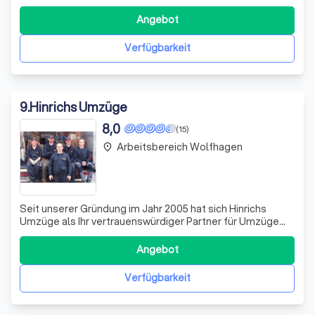
bietet dir einen umfassenden Service, der deinen Umzug
so stressfrei und effizient wie möglich gestaltet. Egal, ob
Angebot
es sich um einen Privatumzug, einen Firmenumzug oder
spezielle Umzugsdienste wie Seni
Verfügbarkeit
9
.
Hinrichs Umzüge
8,0
(15)
Arbeitsbereich Wolfhagen
place
Seit unserer Gründung im Jahr 2005 hat sich Hinrichs
Umzüge als Ihr vertrauenswürdiger Partner für Umzüge
aller Art in Gudensberg-Dissen etabliert. Als
familiengeführtes Unternehmen bringen wir fast 15 Jahre
Angebot
Erfahrung in der Branche mit, gestützt auf die fundierte
Ausbildung unseres Gründers Michael
Verfügbarkeit