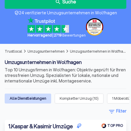
Suche
search
24 verifizierte Umzugsunternehmen in Wolfhagen
verified_user
Hervorragend
|
2719
Bewertungen
Trustlocal
Umzugsunternehmen
Umzugsunternehmen in Wolfhagen
arrow_forward_ios
arrow_forward_ios
Umzugsunternehmen in Wolfhagen
Top 10 Umzugsfirmen in Wolfhagen: Objektiv geprüft für Ihren
stressfreien Umzug. Spezialisten für lokale, nationale und
internationale Umzüge inkl. Montageservice.
Alle Dienstleistungen
Kompletter Umzug
(
10
)
1 Möbelstü
filter_list
Filter
1
.
Kaspar & Kasimir Umzüge
TOP PRO