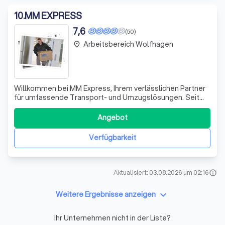
10
.
MM EXPRESS
7,6
(50)
Arbeitsbereich Wolfhagen
place
Willkommen bei MM Express, Ihrem verlässlichen Partner
für umfassende Transport- und Umzugslösungen. Seit
über zwei Jahrzehnten spezialisieren wir uns auf den
Transport und die Montage von Büromöbeln und haben
Angebot
unsere Dienstleistungen stetig erweitert, um sowohl im
privaten als auch im gewerblichen B
Verfügbarkeit
Aktualisiert: 03.08.2026 um 02:16
info
keyboard_arrow_down
Weitere Ergebnisse anzeigen
Ihr Unternehmen nicht in der Liste?