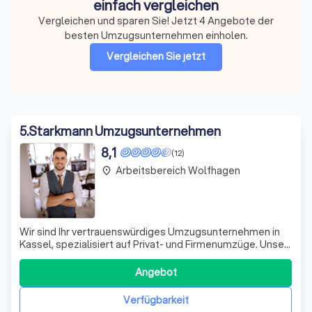
einfach vergleichen
Vergleichen und sparen Sie! Jetzt 4 Angebote der
besten Umzugsunternehmen einholen.
Vergleichen Sie jetzt
5
.
Starkmann Umzugsunternehmen
8,1
(12)
Arbeitsbereich Wolfhagen
place
Wir sind Ihr vertrauenswürdiges Umzugsunternehmen in
Kassel, spezialisiert auf Privat- und Firmenumzüge. Unser
Angebot umfasst umfassende Umzugsservices,
Verpackung, Transport, Küchenmontagen und die
Angebot
Einrichtung von Halteverbotszonen. Wir bieten auch
spezialisierte Dienste für Senioren und Studenten
Verfügbarkeit