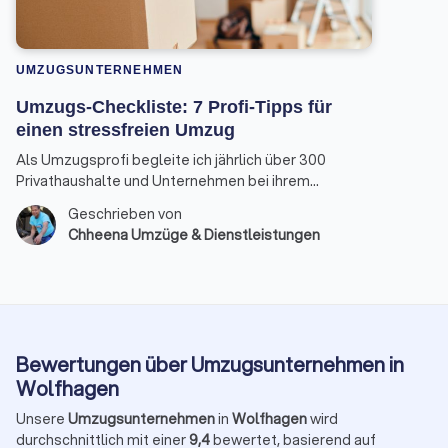
UMZUGSUNTERNEHMEN
Umzugs-Checkliste: 7 Profi-Tipps für
einen stressfreien Umzug
Als Umzugsprofi begleite ich jährlich über 300
Privathaushalte und Unternehmen bei ihrem
Ortswechsel. Die gute Nachricht: Mit der richtigen
Geschrieben von
Umzugsplanung kann der Tag nahezu reibungslos
Chheena Umzüge & Dienstleistungen
und entspannt ablaufen.
Bewertungen über Umzugsunternehmen in
Wolfhagen
Unsere
Umzugsunternehmen
in
Wolfhagen
wird
durchschnittlich mit einer
9,4
bewertet, basierend auf