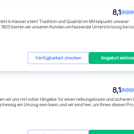
8,1
bH in Kassel steht Tradition und Qualität im Mittelpunkt unserer
 1923 bieten wir unseren Kunden umfassende Unterstützung bei lo
n Umzügen. Unser erfahrenes Team setzt sich mit Leidenschaft un
Verfügbarkeit checken
Angebot einhol
8,1
n wir uns mit voller Hingabe für einen reibungslosen und sichere
stressig ein Umzug sein kann, und wir sind hier, um Ihnen diesen Pr
estalten. Wir behandeln Ihre persönlichen Gegenstände mit größt