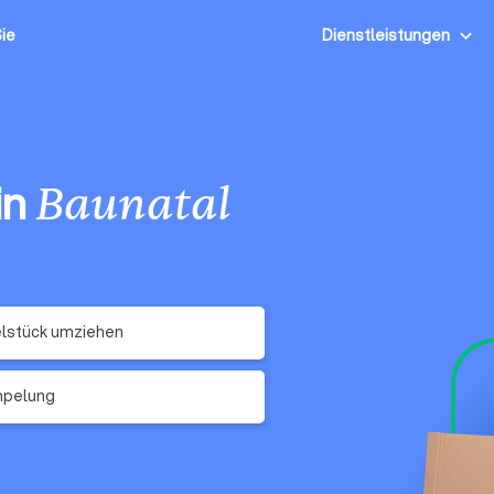
Sie
Dienstleistungen
in
Baunatal
lstück umziehen
mpelung