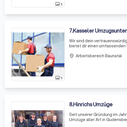
5
photo_size_select_actual
7
.
Kasseler Umzugsunte
Wir sind dein vertrauenswürdi
bietet dir einen umfassenden 
gestaltet. Egal, ob es sich u
Arbeitsbereich Baunatal
Seni
place
5
photo_size_select_actual
8
.
Hinrichs Umzüge
Seit unserer Gründung im Jahr 
Umzüge aller Art in Gudensber
15 Jahre Erfahrung in der Bran