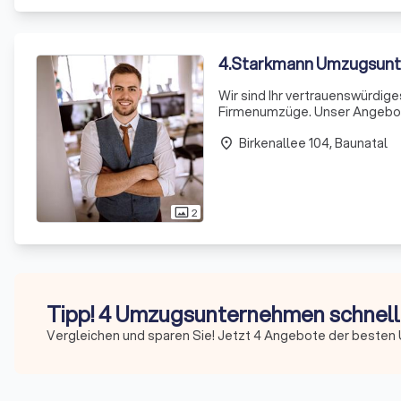
4
.
Starkmann Umzugsun
Wir sind Ihr vertrauenswürdige
Firmenumzüge. Unser Angebot
Küchenmontagen und die Einric
Birkenallee 104, Baunatal
Senioren und Studenten
place
2
photo_size_select_actual
Tipp! 4 Umzugsunternehmen schnell 
Vergleichen und sparen Sie! Jetzt 4 Angebote der beste