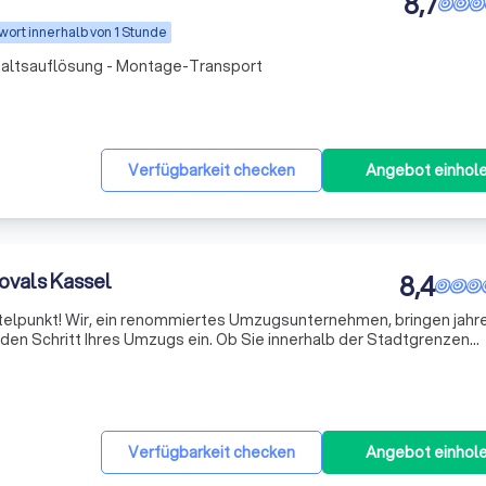
8,7
wort innerhalb von 1 Stunde
altsauflösung - Montage-Transport
Verfügbarkeit checken
Angebot einhol
ovals Kassel
8,4
ttelpunkt! Wir, ein renommiertes Umzugsunternehmen, bringen jahr
eden Schritt Ihres Umzugs ein. Ob Sie innerhalb der Stadtgrenzen
 planen, unser Ziel ist es, den Prozess so reibungslos und stressf
Verfügbarkeit checken
Angebot einhol