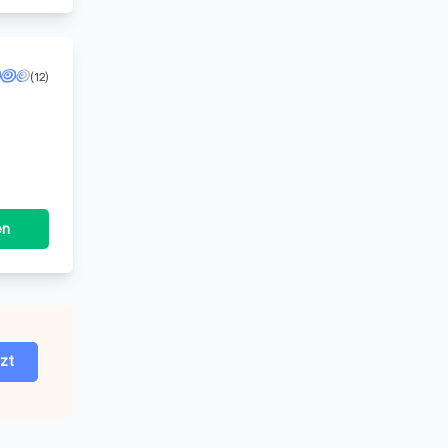
(12)
ste für
en
tzt