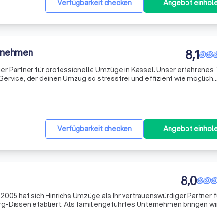
Verfügbarkeit checken
Angebot einhol
rnehmen
8,1
ger Partner für professionelle Umzüge in Kassel. Unser erfahrene
Service, der deinen Umzug so stressfrei und effizient wie möglich
m einen Privatumzug, einen Firmenumzug oder spezielle Umzugsdien
Verfügbarkeit checken
Angebot einhol
8,0
2005 hat sich Hinrichs Umzüge als Ihr vertrauenswürdiger Partner f
g-Dissen etabliert. Als familiengeführtes Unternehmen bringen wir
che mit, gestützt auf die fundierte Ausbildung unseres Gründers Mi