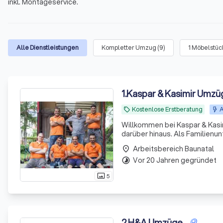
inkl. Montageservice.
Alle Dienstleistungen
Kompletter Umzug
(
9
)
1 Möbelstü
1
.
Kaspar & Kasimir Umzü
Kostenlose Erstberatung
A
local_offer
Willkommen bei Kaspar & Kasi
darüber hinaus. Als Familienu
Herausforderungen und Bedürfn
Arbeitsbereich Baunatal
place
reibungslosen
Vor 20 Jahren gegründet
timelapse
5
photo_size_select_actual
2
.
H&A Umzüge