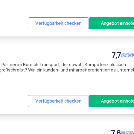
Verfügbarkeit checken
Angebot einhol
7,7
n Partner im Bereich Transport, der sowohl Kompetenz als auch
oßschreibt? Wir, ein kunden- und mitarbeiterorientiertes Untern
bieten Ihnen genau das. Ursprünglich als Umzugsunternehmen gesta
Verfügbarkeit checken
Angebot einhol
7,6