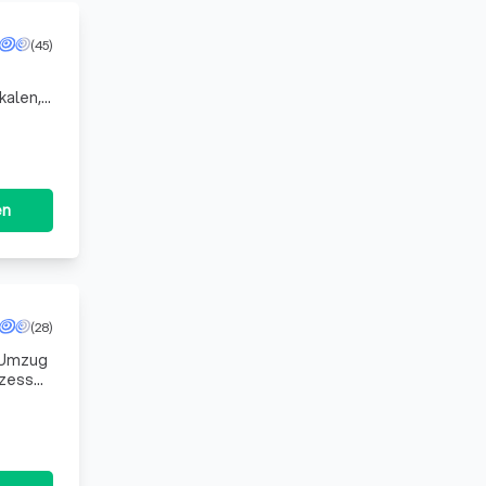
(45)
kalen,
d
en
(28)
n Umzug
ozess
er So