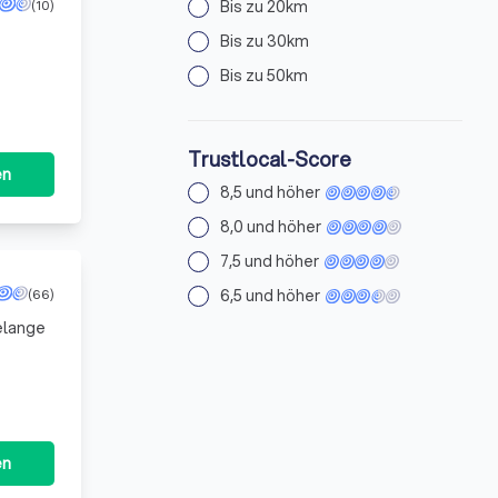
(10)
Bis zu 20km
Bis zu 30km
Bis zu 50km
Trustlocal-Score
en
8,5 und höher
8,0 und höher
7,5 und höher
(66)
6,5 und höher
elange
rei wie
en