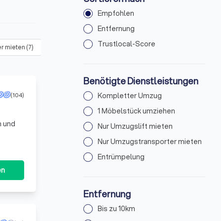
Empfohlen
Entfernung
Trustlocal-Score
r mieten
(
7
)
Entrümpelung
(
5
)
Benötigte Dienstleistungen
(104)
Kompletter Umzug
1 Möbelstück umziehen
n und
Nur Umzugslift mieten
n einen
Nur Umzugstransporter mieten
Entrümpelung
en
Entfernung
Bis zu 10km