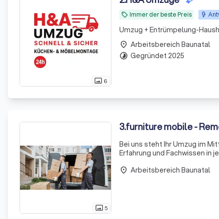
Immer der beste Preis
Ant
local_offer
Umzug + Entrümpelung-Haush
Arbeitsbereich Baunatal
place
Gegründet 2025
timelapse
6
photo_size_select_actual
3
.
furniture mobile - Rem
Bei uns steht Ihr Umzug im Mi
Erfahrung und Fachwissen in j
umziehen oder einen Fernumzug
Arbeitsbereich Baunatal
mög
place
5
photo_size_select_actual