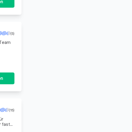
en
(5)
s Team
ste wie
en
(15)
ür
 fast
chael