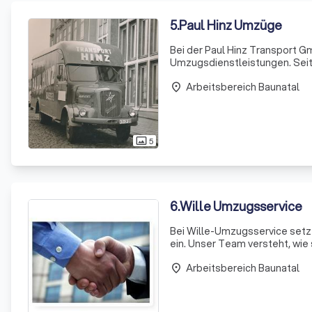
5
.
Paul Hinz Umzüge
Bei der Paul Hinz Transport Gm
Umzugsdienstleistungen. Seit
nationalen und internationale
Arbeitsbereich Baunatal
Fachwissen da
place
5
photo_size_select_actual
6
.
Wille Umzugsservice
Bei Wille-Umzugsservice setze
ein. Unser Team versteht, wie 
so angenehm wie möglich zu g
Arbeitsbereich Baunatal
place