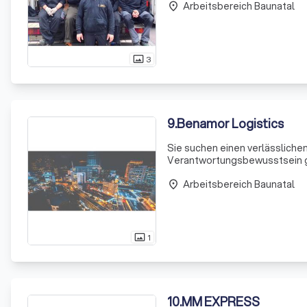
Arbeitsbereich Baunatal
place
3
photo_size_select_actual
9
.
Benamor Logistics
Sie suchen einen verlässliche
Verantwortungsbewusstsein gr
aus der Mitte Deutschlands, 
Arbeitsbereich Baunatal
haben wir unse
place
1
photo_size_select_actual
10
.
MM EXPRESS