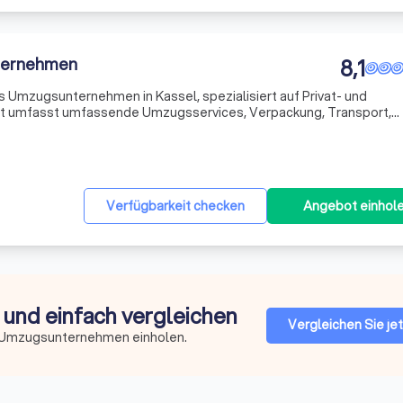
ternehmen
8,1
s Umzugsunternehmen in Kassel, spezialisiert auf Privat- und
 umfasst umfassende Umzugsservices, Verpackung, Transport,
htung von Halteverbotszonen. Wir bieten auch spezialisierte Dien
Verfügbarkeit checken
Angebot einhol
und einfach vergleichen
Vergleichen Sie je
n Umzugsunternehmen einholen.