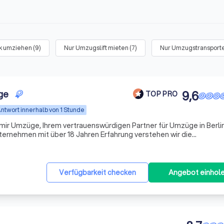
ck umziehen
(
9
)
Nur Umzugslift mieten
(
7
)
Nur Umzugstransporte
ge
9,6
TOP PRO
ntwort innerhalb von 1 Stunde
mir Umzüge, Ihrem vertrauenswürdigen Partner für Umzüge in Berli
nternehmen mit über 18 Jahren Erfahrung verstehen wir die
isse, die mit einem Umzug verbunden sind. Unser Ziel ist es, Ihne
Verfügbarkeit checken
Angebot einhol