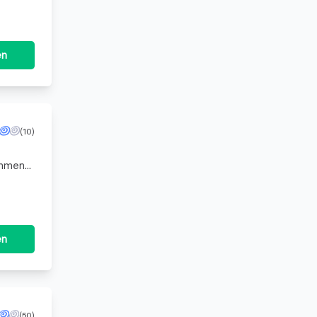
en
(10)
ehmen
rtet,
en
(50)