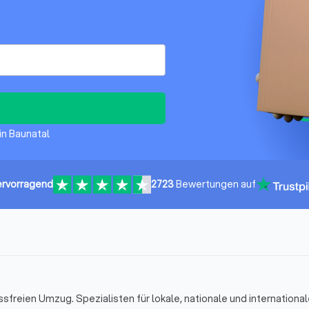
in Baunatal
rvorragend
2723
Bewertungen auf
essfreien Umzug. Spezialisten für lokale, nationale und internation