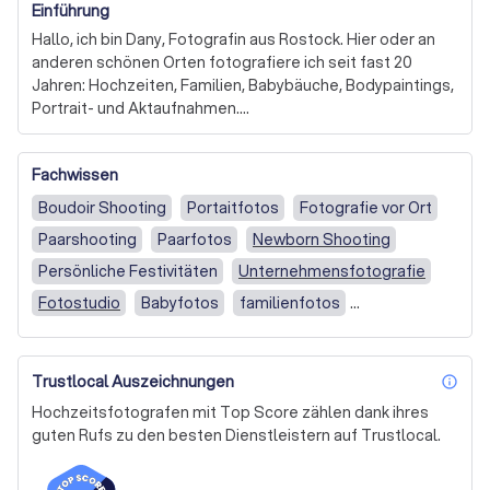
Einführung
Hallo, ich bin Dany, Fotografin aus Rostock. Hier oder an 
anderen schönen Orten fotografiere ich seit fast 20 
Jahren: Hochzeiten, Familien, Babybäuche, Bodypaintings, 
Portrait- und Aktaufnahmen.

Den schönsten Handwerksberuf der Welt durfte ich von 
Fachwissen
einer großartigen Meisterin in einem kleinen 
Familienunternehmen erlernen. 

Boudoir Shooting
Portaitfotos
Fotografie vor Ort
Meine Ausbildung habe ich 2004 mit der Landessieger-
Paarshooting
Paarfotos
Newborn Shooting
Auszeichnung abgeschlossen. 

Weil ich in diesem Betrieb absolut glücklich war, bin ich 
Persönliche Festivitäten
Unternehmensfotografie
gerne geblieben. 

Fotostudio
Babyfotos
familienfotos
So konnte ich die liebgewonnenen Stammkunden über 
Hochzeitsfotografie
Mehrgenerationen Shooting
Jahre begleiten, meine Bildsprache verfeinern und viel 
unersetzliche Erfahrung sammeln. 

Bodypainting Fotografie
Babybauchfotos
Trustlocal Auszeichnungen
2008 habe ich meine Makeup-Artist-Ausbildung in der 
inf
Fotoshooting & Porträt
Chicocihan Academy Berlin absolviert, weil ich diese 
Hochzeitsfotografen mit Top Score zählen dank ihres
Fähigkeiten wunderbar in meine Fotografie einfließen 
Gruppen- und Familienfotografie
guten Rufs zu den besten Dienstleistern auf Trustlocal.
lassen kann. Irgendwann wurde es Zeit für eine neue 
Baby- und Schwangerschaftsfotografie
Herausforderung und mehr kreative Freiheit. 
