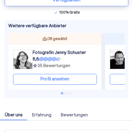
Verfügbarkeit
100% Gratis
check
Weitere verfügbare Anbieter
Oft gewählt
Fotografin Jenny Schuster
F
8,8
8
35
Bewertungen
grade
gra
Profil ansehen
Über uns
Erfahrung
Bewertungen