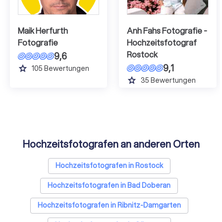
Maik Herfurth
Anh Fahs Fotografie -
Fotografie
Hochzeitsfotograf
Rostock
9,6
9,1
grade
105
Bewertungen
grade
35
Bewertungen
Hochzeitsfotografen an anderen Orten
Hochzeitsfotografen in Rostock
Hochzeitsfotografen in Bad Doberan
Hochzeitsfotografen in Ribnitz-Damgarten