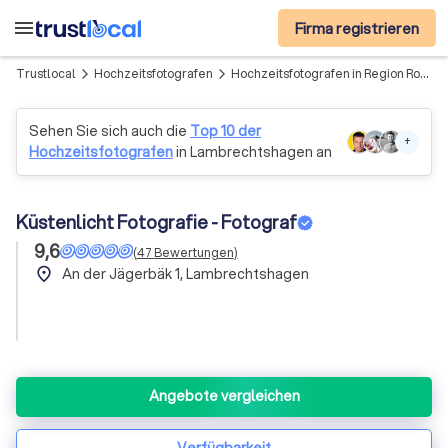
menu
Firma registrieren
Trustlocal
Hochzeitsfotografen
Hochzeitsfotografen in Region Rostock
arrow_forward_ios
arrow_forward_ios
Sehen Sie sich auch die
Top 10 der
+
Hochzeitsfotografen
in Lambrechtshagen an
Küstenlicht Fotografie - Fotograf
9,6
(
47
Bewertungen
)
place
An der Jägerbäk 1, Lambrechtshagen
Angebote vergleichen