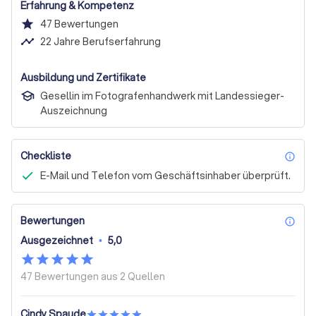
Erfahrung & Kompetenz
star
47
Bewertungen
timeline
22 Jahre Berufserfahrung
Ausbildung und Zertifikate
Gesellin im Fotografenhandwerk mit Landessieger-
Auszeichnung
Checkliste
inf
E-Mail und Telefon vom Geschäftsinhaber überprüft.
Bewertungen
inf
Ausgezeichnet
•
5,0
47 Bewertungen aus
2 Quellen
Cindy Spaude