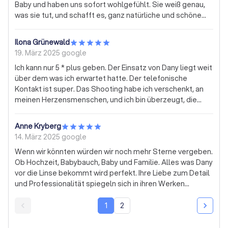
Baby und haben uns sofort wohlgefühlt. Sie weiß genau,
was sie tut, und schafft es, ganz natürliche und schöne
Momente einzufangen – nichts wirkt gestellt. Die
gedruckten Fotos kamen liebevoll verpackt bei uns an, mit
Ilona Grünewald
richtig viel Liebe zum Detail. Wir würden sie jederzeit
19. März 2025
google
wieder buchen – spätestens für unsere Hochzeitsfotos!
Ich kann nur 5 * plus geben. Der Einsatz von Dany liegt weit
über dem was ich erwartet hatte. Der telefonische
Kontakt ist super. Das Shooting habe ich verschenkt, an
meinen Herzensmenschen, und ich bin überzeugt, die
beiden werden Spaß haben! Da macht schenken richtig
doll Spaß 🤩
Anne Kryberg
14. März 2025
google
Wenn wir könnten würden wir noch mehr Sterne vergeben.
Ob Hochzeit, Babybauch, Baby und Familie. Alles was Dany
vor die Linse bekommt wird perfekt. Ihre Liebe zum Detail
und Professionalität spiegeln sich in ihren Werken
wieder.Wir können Dany allen nur ans Herz legen.Sie ist
die Beste.
1
2