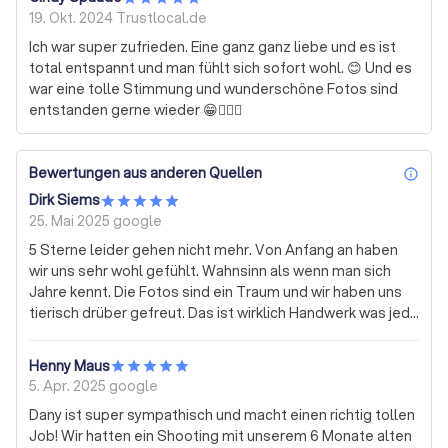
19. Okt. 2024
Trustlocal.de
Ich war super zufrieden. Eine ganz ganz liebe und es ist
total entspannt und man fühlt sich sofort wohl. 😊 Und es
war eine tolle Stimmung und wunderschöne Fotos sind
entstanden gerne wieder 😁👍🏻🥰
Bewertungen aus anderen Quellen
inf
Dirk Siems
25. Mai 2025
google
5 Sterne leider gehen nicht mehr. Von Anfang an haben
wir uns sehr wohl gefühlt. Wahnsinn als wenn man sich
Jahre kennt. Die Fotos sind ein Traum und wir haben uns
tierisch drüber gefreut. Das ist wirklich Handwerk was jede
Cent wert ist. Dort wird mit Liebe zum Detail gearbeitet.
Immer wieder gerne liebe Dany.
Henny Maus
5. Apr. 2025
google
Dany ist super sympathisch und macht einen richtig tollen
Job! Wir hatten ein Shooting mit unserem 6 Monate alten