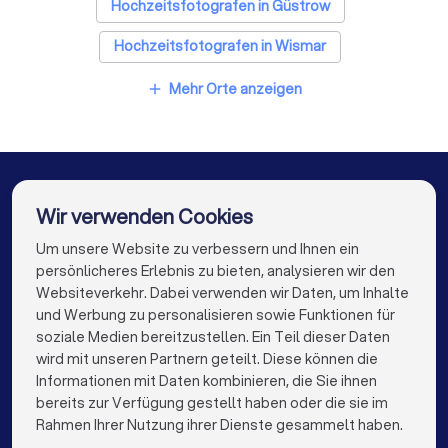
Hochzeitsfotografen in Güstrow
Hochzeitsfotografen in Wismar
Hochzeitsfotografen in Berlin
Mehr Orte anzeigen
add
Hochzeitsfotografen in Hamburg
Hochzeitsfotografen in München
Hochzeitsfotografen in Köln
Wir verwenden Cookies
Hochzeitsfotografen in Frankfurt am Main
Um unsere Website zu verbessern und Ihnen ein
Die besten Unternehmen für Sie
persönlicheres Erlebnis zu bieten, analysieren wir den
Hochzeitsfotografen in Stuttgart
Websiteverkehr. Dabei verwenden wir Daten, um Inhalte
info@trustlocal.de
und Werbung zu personalisieren sowie Funktionen für
Hochzeitsfotografen in Düsseldorf
soziale Medien bereitzustellen. Ein Teil dieser Daten
wird mit unseren Partnern geteilt. Diese können die
Hochzeitsfotografen in Dortmund
Informationen mit Daten kombinieren, die Sie ihnen
bereits zur Verfügung gestellt haben oder die sie im
Hochzeitsfotografen in Essen
keyboard_arrow_down
FÜR PRIVATPERSONEN
Rahmen Ihrer Nutzung ihrer Dienste gesammelt haben.
Hochzeitsfotografen in Bremen