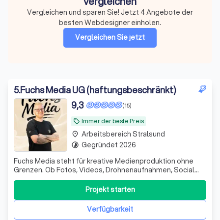
vergleichen
Vergleichen und sparen Sie! Jetzt 4 Angebote der
besten Webdesigner einholen.
Vergleichen Sie jetzt
5
.
Fuchs Media UG (haftungsbeschränkt)
9,3
(15)
Immer der beste Preis
local_offer
Arbeitsbereich Stralsund
place
Gegründet 2026
timelapse
Fuchs Media steht für kreative Medienproduktion ohne
Grenzen. Ob Fotos, Videos, Drohnenaufnahmen, Social
Media Content, Imagefilme, Eventbegleitung, Werbeclips
oder Content für Unternehmen oder sie Privat, wir setzen
Projekt starten
Ideen professionell und modern um. Von kleinen Projekten
bis zu großen Produktione
Verfügbarkeit