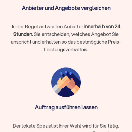
Umsetzung in CMS (z. B. WordPress/Webflow) oder Shop
(z. B. Shopify/Shopware)
Anbieter und Angebote vergleichen
Basis-SEO (saubere Struktur, Meta, Schema),
Performance-Tuning
In der Regel antworten Anbieter
innerhalb von 24
DSGVO-Basics (Cookie-Hinweis, Impressum/Datenschutz,
Stunden.
Sie entscheiden, welches Angebot Sie
ohne Rechtsberatung)
anspricht und erhalten so das bestmögliche Preis-
Übergabe, Schulung, Wartung/Updates
Leistungsverhältnis.
Spezialfälle
Webshop mit Zahlarten/Versandregeln, Produktvarianten,
Steuern
Integrationen (CRM, Newsletter, Buchung,
Mitgliederbereich)
Mehrsprachigkeit, Barrierearmut, Core Web Vitals
Auftrag ausführen lassen
Relaunch ohne Ranking-Verlust (Weiterleitungen, Tracking,
Consent)
Der lokale Spezialist Ihrer Wahl wird für Sie tätig.