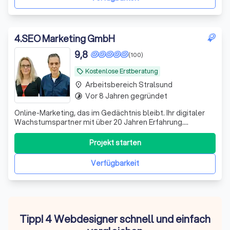
4
.
SEO Marketing GmbH
9,8
(100)
Kostenlose Erstberatung
local_offer
Arbeitsbereich Stralsund
place
Vor 8 Jahren gegründet
timelapse
Online-Marketing, das im Gedächtnis bleibt. Ihr digitaler
Wachstumspartner mit über 20 Jahren Erfahrung.
Zukunftssichere Strategien, messbare Ergebnisse,
persönliche Ansprechpartner & mehr!
Projekt starten
Verfügbarkeit
Tipp! 4 Webdesigner schnell und einfach