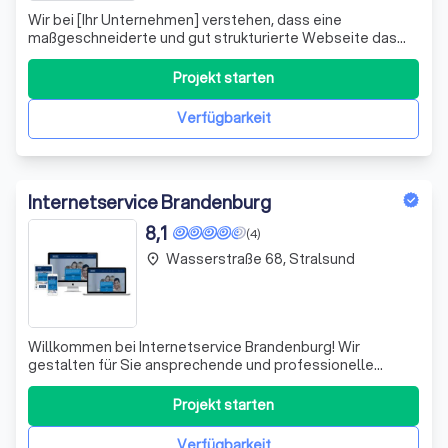
Wir bei [Ihr Unternehmen] verstehen, dass eine
maßgeschneiderte und gut strukturierte Webseite das
Herzstück Ihres Online-Auftritts ist. Sie ist nicht nur Ihre
digitale Visitenkarte, sondern auch ein kraftvolles
Projekt starten
Werkzeug, um Ihre Zielgruppen direkt anzusprechen und
Ihre Marketingziele zu erreichen.
Verfügbarkeit
Internetservice Brandenburg
8,1
(4)
Wasserstraße 68, Stralsund
place
Willkommen bei Internetservice Brandenburg! Wir
gestalten für Sie ansprechende und professionelle
Webseiten, die nicht nur Ihre Produkte und
Dienstleistungen ins beste Licht rücken, sondern auch Ihre
Projekt starten
Reichweite und Bekanntheit erheblich steigern. Mit einem
durchdachten Webauftritt gewinnen Sie nicht
Verfügbarkeit