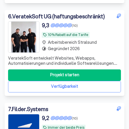
6
.
VeratekSoft UG (haftungsbeschränkt)
9,3
(10)
10% Rabatt auf die Tarife
local_offer
Arbeitsbereich Stralsund
place
Gegründet 2026
timelapse
VeratekSoft entwickelt Websites, Webapps,
Automatisierungen und individuelle Softwarelösungen.
Wir helfen Unternehmen, Prozesse zu digitalisieren und
nachhaltig zu wachsen.
Projekt starten
Verfügbarkeit
7
.
Filder.Systems
9,2
(10)
Immer der beste Preis
local_offer