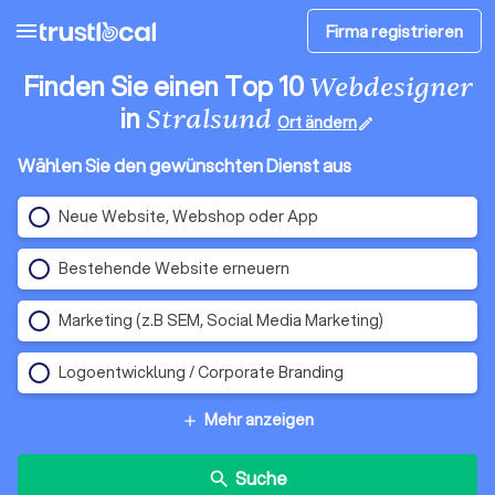
menu
Firma registrieren
Finden Sie einen Top 10
Webdesigner
in
Stralsund
Ort ändern
edit
Wählen Sie den gewünschten Dienst aus
Neue Website, Webshop oder App
Bestehende Website erneuern
Marketing (z.B SEM, Social Media Marketing)
Logoentwicklung / Corporate Branding
Mehr anzeigen
add
Suche
search