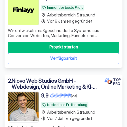
Immer der beste Preis
local_offer
Arbeitsbereich Stralsund
place
Vor 6 Jahren gegründet
timelapse
Wir entwickeln maßgeschneiderte Systeme aus
Conversion Websites, Marketing, Funnels und
Automationen für B2B-Dienstleister, die Besucher in
qualifizierte Leads und Kunden verwandeln.
Projekt starten
Verfügbarkeit
2
.
Niovo Web Studios GmbH -
TOP
PRO
Webdesign, Online Marketing & KI-
Automatisierung
9,9
(29)
Kostenlose Erstberatung
local_offer
Arbeitsbereich Stralsund
place
Vor 7 Jahren gegründet
timelapse