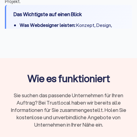
Projekt.
Das Wichtigste auf einen Blick
Was Webdesigner leisten:
Konzept, Design,
Entwicklung, CMS-Integration, Basis-SEO,
DSGVO-Konformität und Übergabe
Kosten:
500 - 2.000 € für einfache Seiten, 2.000 -
8.000 € für Unternehmenswebsites, 8.000 -
20.000 € für Shops
Projektdauer:
Kleine Websites 2-3 Wochen,
Wie es funktioniert
komplexe Projekte 4-8 Wochen
Freelancer oder Agentur:
Freelancer für kleinere
Sie suchen das passende Unternehmen für Ihren
Projekte und direkten Kontakt, Agentur für
Auftrag? Bei Trustlocal haben wir bereits alle
umfangreiche Shops und Teams
Informationen für Sie zusammengestellt. Holen Sie
Beliebte Systeme:
WordPress und Webflow für
kostenlose und unverbindliche Angebote von
Websites, Shopify und Shopware für Online-
Unternehmen in Ihrer Nähe ein.
Shops