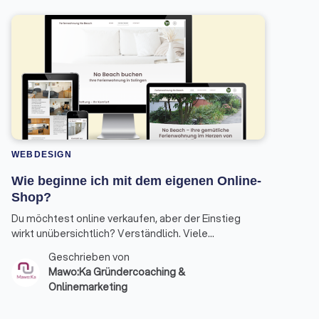
WEBDESIGN
Wie beginne ich mit dem eigenen Online-
Shop?
Du möchtest online verkaufen, aber der Einstieg
wirkt unübersichtlich? Verständlich. Viele
Gründer:innen wissen nicht, womit sie konkret
Geschrieben von
anfangen sollen – und verlieren Zeit in Details, bevor
Mawo:Ka Gründercoaching &
die Basis steht. Hier ist ein klarer Fahrplan, wie du
Onlinemarketing
deinen Online-Shop strukturiert aufbaust.