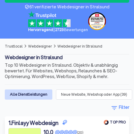
61 verifizierte Webdesigner in Stralsund
verified_user
Hervorragend
|
2723
Bewertungen
Trustlocal
Webdesigner
Webdesigner in Stralsund
arrow_forward_ios
arrow_forward_ios
Webdesigner in Stralsund
Top 10 Webdesigner in Stralsund. Objektiv & unabhängig
bewertet. Für Websites, Webshops, Relaunches & SEO-
Optimierung. WordPress, Webflow, Shopify & mehr.
Alle Dienstleistungen
Neue Website, Webshop oder App
(
39
)
filter_list
Filter
1
.
Finlayy Webdesign
TOP PRO
10,0
(20)