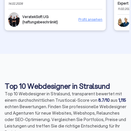
Expert 
14.02.2026
wünsche 
11.02.202
Grüße a
VeratekSoft UG
Profil ansehen
(haftungsbeschränkt)
Top 10 Webdesigner in Stralsund
Top 10 Webdesigner in Stralsund, transparent bewertet mit
einem durchschnittlichen Trustlocal-Score von
8.7/10
aus
1,115
echten Bewertungen. Finden Sie professionelle Webdesigner
und Agenturen für neue Websites, Webshops, Relaunches
oder SEO-Optimierung. Vergleichen Sie Portfolios, Preise und
Leistungen und treffen Sie die richtige Entscheidung für Ihr