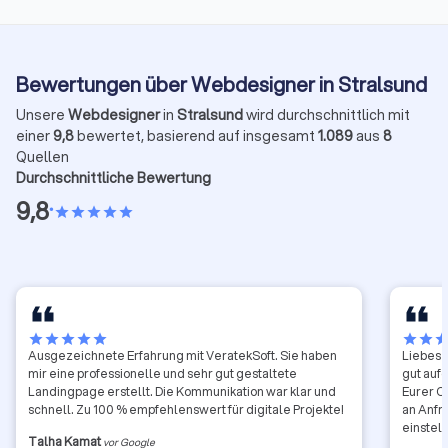
Bewertungen über Webdesigner in Stralsund
Unsere
Webdesigner
in
Stralsund
wird durchschnittlich mit
einer
9,8
bewertet, basierend auf insgesamt
1.089
aus
8
Quellen
Durchschnittliche Bewertung
9,8
•
star
star
star
star
star
star
star
star
star
star
star
star
sta
Ausgezeichnete Erfahrung mit VeratekSoft. Sie haben
Liebes 
mir eine professionelle und sehr gut gestaltete
gut auf
Landingpage erstellt. Die Kommunikation war klar und
Eurer O
schnell. Zu 100 % empfehlenswert für digitale Projekte!
an Anfr
einstel
Talha Kamat
vor Google
Zeit ab