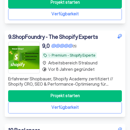
Projekt starten
Verfügbarkeit
9
.
ShopFoundry - The Shopify Experts
9,0
(5)
✨️ Premium - Shopify Experte
local_offer
Arbeitsbereich Stralsund
place
Vor 8 Jahren gegründet
timelapse
Erfahrener Shopbauer, Shopify Academy zertifiziert //
Shopify CRO, SEO & Performance-Optimierung für
Unternehmen, die mehr Umsatz aus bestehendem Traffic
erzielen wollen.
Projekt starten
Verfügbarkeit