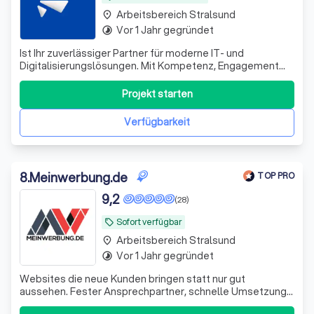
Arbeitsbereich Stralsund
place
Vor 1 Jahr gegründet
timelapse
Ist Ihr zuverlässiger Partner für moderne IT- und
Digitalisierungslösungen. Mit Kompetenz, Engagement
und einem starken Servicegedanken unterstützen wir
unsere Kunden bei der Umsetzung individueller Projekte.
Projekt starten
Unser freundliches Support-Team steht Ihnen jederzeit
schnell, lösungsorientiert und persön
Verfügbarkeit
8
.
Meinwerbung.de
TOP PRO
9,2
(28)
Sofort verfügbar
local_offer
Arbeitsbereich Stralsund
place
Vor 1 Jahr gegründet
timelapse
Websites die neue Kunden bringen statt nur gut
aussehen. Fester Ansprechpartner, schnelle Umsetzung
& 100% Geld-zurück-Garantie.