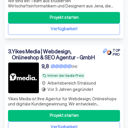
Wir sind ein Team aus studierten
Wirtschaftsinformatikern und Designern aus Jena, die
Unternehmen dabei unterstützen, sichtbarer zu werden
und neue Kunden zu gewinnen. Dabei setzen wir nicht nur
Projekt starten
auf modernes Webdesign, sondern auch auf Online-
Marketing, KI-Technologien und clevere
Verfügbarkeit
Automatisierungen,
3
.
Yikes Media | Webdesign,
TOP
PRO
Onlineshop & SEO Agentur - GmbH
9,8
(54)
Immer der beste Preis
local_offer
Arbeitsbereich Stralsund
place
Vor 3 Jahren gegründet
timelapse
Yikes Media ist Ihre Agentur für Webdesign, Onlineshops
und digitale Kundengewinnung. Wir entwickeln
professionelle Websites mit WordPress, Workflow, Figma
und Onepage sowie leistungsstarke Shopify und
Projekt starten
WooCommerce Onlineshops, die gezielt Anfragen und
Umsatz steigern. Unser Fokus liegt auf SEO, Goo
Verfügbarkeit