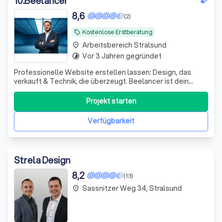
10
.
Beelancer
8,6
(2)
Kostenlose Erstberatung
local_offer
Arbeitsbereich Stralsund
place
Vor 3 Jahren gegründet
timelapse
Professionelle Website erstellen lassen: Design, das
verkauft & Technik, die überzeugt. Beelancer ist dein
strategischer Partner für ganzheitliche Web-Lösungen.
Ich unterstütze Unternehmen dabei, nicht nur im Internet
Projekt starten
präsent zu sein, sondern durch eine professionelle
Website aktiv neue Kunden zu g
Verfügbarkeit
Strela Design
8,2
(13)
Sassnitzer Weg 34, Stralsund
place