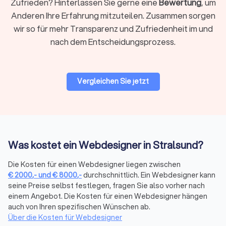
Über die Filter auf Trustlocal können Sie gezielt nach den
Zufrieden? Hinterlassen Sie gerne eine
Bewertung
, um
passenden Leistungen suchen: neue Website, Webshop oder
Anderen Ihre Erfahrung mitzuteilen. Zusammen sorgen
App, Relaunch bestehender Seiten, Marketing und SEO,
wir so für mehr Transparenz und Zufriedenheit im und
Logoentwicklung und Corporate Branding oder Design für
nach dem Entscheidungsprozess.
Printmedien. So finden Sie schnell den Anbieter, der zu Ihrem
Projekt passt.
Vergleichen Sie jetzt
CMS & Shop-Systeme: Welches System
passt zu Ihrem Projekt?
Die Wahl des richtigen Systems beeinflusst Funktionalität,
Kosten und Wartungsaufwand erheblich. Hier die wichtigsten
Optionen:
Was kostet ein Webdesigner in Stralsund?
Die Kosten für einen Webdesigner liegen zwischen
WordPress vs. Webflow für Websites
€
2000
,-
und
€
8000
,-
durchschnittlich. Ein Webdesigner kann
WordPress
ist das weltweit am häufigsten genutzte CMS. Es
seine Preise selbst festlegen, fragen Sie also vorher nach
bietet maximale Flexibilität durch tausende Plugins, ist
einem Angebot. Die Kosten für einen Webdesigner hängen
kostengünstig im Hosting (ab 5-15 € monatlich) und eignet
auch von Ihren spezifischen Wünschen ab.
Über die Kosten für Webdesigner
sich für nahezu alle Projektgrößen. Die große Community