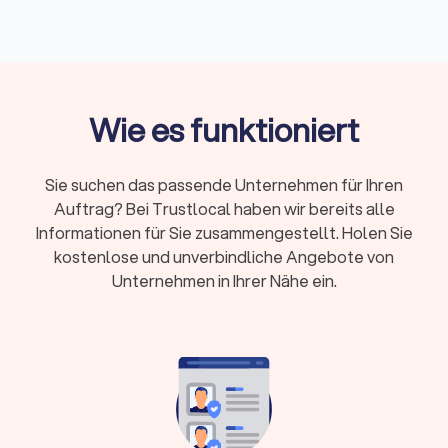
offizielle Dokumente, wichtige Events oder
professionelle Businessbilder
Passbilder ab Mai 2025:
Nur noch digital über
zertifizierte Fotografen, keine ausgedruckten
Wie es funktioniert
Fotos mehr zulässig
Durchschnittlicher Stundensatz:
150 bis 250 Euro,
abhängig von Erfahrung und Spezialisierung
Sie suchen das passende Unternehmen für Ihren
Lieferzeit:
Passbilder sofort, Bewerbungsfotos
Auftrag? Bei Trustlocal haben wir bereits alle
2-3 Tage, Porträts 1-2 Wochen, Hochzeiten 4-8
Informationen für Sie zusammengestellt. Holen Sie
Wochen
kostenlose und unverbindliche Angebote von
Unternehmen in Ihrer Nähe ein.
Nutzungsrechte:
Private Nutzung meist inklusive,
kommerzielle Verwendung oft zusätzlich zu
klären
Wann brauche ich einen professionellen