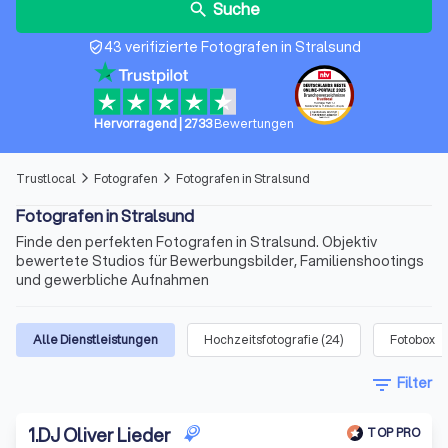
Suche
search
43 verifizierte Fotografen in Stralsund
verified_user
Hervorragend
|
2733
Bewertungen
Trustlocal
Fotografen
Fotografen in Stralsund
arrow_forward_ios
arrow_forward_ios
Fotografen in Stralsund
Finde den perfekten Fotografen in Stralsund. Objektiv
bewertete Studios für Bewerbungsbilder, Familienshootings
und gewerbliche Aufnahmen
Alle Dienstleistungen
Hochzeitsfotografie
(
24
)
Fotobox
filter_list
Filter
1
.
DJ Oliver Lieder
TOP PRO