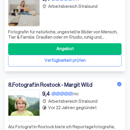
Arbeitsbereich Stralsund
place
Fotografin für natürliche, ungestellte Bilder von Mensch,
Tier & Familie. Draußen oder im Studio, ruhig und
persönlich geplant. Ich halte echte Nähe fest, ganz ohne
Posen, mit Zeit & viel Gefühl.
Angebot
Verfügbarkeit prüfen
8
.
Fotograf:in Rostock - Margit Wild
9,4
(16)
Arbeitsbereich Stralsund
place
Vor 22 Jahren gegründet
timelapse
Als Fotograf:in Rostock biete ich Reportagefotografie,