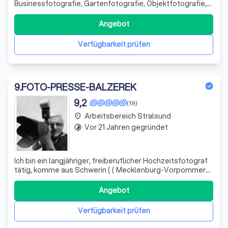
Businessfotografie, Gartenfotografie, Objektfotografie,
Industriefotografie, Pressefotografie und
Eventfotografie an.
Angebot
Verfügbarkeit prüfen
9
.
FOTO-PRESSE-BALZEREK
9,2
(19)
Arbeitsbereich Stralsund
place
Vor 21 Jahren gegründet
timelapse
Ich bin ein langjähriger, freiberuflicher Hochzeitsfotograf
tätig, komme aus Schwerin ( ( Mecklenburg-Vorpommern
). In den Jahren, hat sich mein eigener Stil bei der
Hochzeitsfotografie entwickelt. Jedes Bild erzählt eine
Angebot
Geschichte. Als Fotograf begleitet man das
Hochzeitspaar während des ganzen T
Verfügbarkeit prüfen