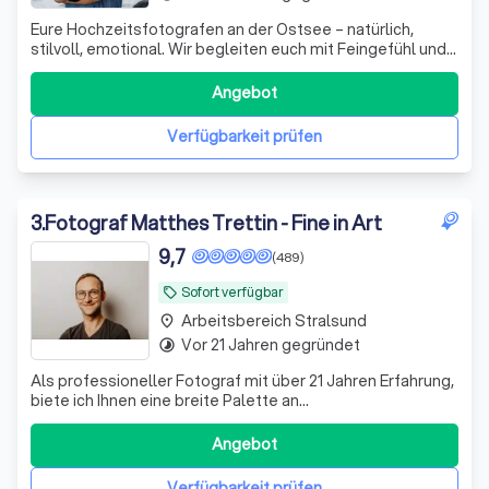
Eure Hochzeitsfotografen an der Ostsee – natürlich,
stilvoll, emotional. Wir begleiten euch mit Feingefühl und
Erfahrung und halten eure Liebe authentisch fest – bei
jedem Wetter, ungezwungen und echt
Angebot
Verfügbarkeit prüfen
3
.
Fotograf Matthes Trettin - Fine in Art
9,7
(489)
Sofort verfügbar
local_offer
Arbeitsbereich Stralsund
place
Vor 21 Jahren gegründet
timelapse
Als professioneller Fotograf mit über 21 Jahren Erfahrung,
biete ich Ihnen eine breite Palette an
Fotodienstleistungen an. Mein Name ist Matthes Trettin
und ich bin stolz darauf, meine Leidenschaft für Fotografie
Angebot
mit meinem handwerklichen Können zu verbinden, um
atemberaubende Bilder zu kreieren. Me
Verfügbarkeit prüfen