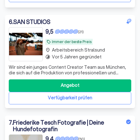
6
.
SAN STUDIOS
9,5
(21)
Immer der beste Preis
local_offer
Arbeitsbereich Stralsund
place
Vor 5 Jahren gegründet
timelapse
Wir sind ein junges Content Creator Team aus München,
die sich auf die Produktion von professionellen und
authentischer Werbeinhalte spezialisiert haben.
Angebot
Verfügbarkeit prüfen
7
.
Friederike Tesch Fotografie | Deine
Hundefotografin
9,4
(50)