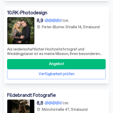
10
.
RK-Photodesign
8,9
(24)
Peter-Blome-Straße 14, Stralsund
place
Als leidenschaftlicher Hochzeitsfotograf und
Weddingplaner ist es meine Mission, Ihren besonderen
Tag in einzigartigen Bildern festzuhalten. Ich verstehe,
dass jede Hochzeit einzigartig ist und daher sollte auch
Angebot
die Fotografie dieses besonderen Ereignisses einzigartig
sein. Mit meiner Kreativität un
Verfügbarkeit prüfen
Fildebrandt Fotografie
8,8
(35)
Mönchstraße 47, Stralsund
place