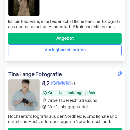
Ich bin Fabienne, eine leidenschaftliche Familienfotografin
aus der malerischen Hansestadt Stralsund. Mit meiner
Kamera fange ich die authentischen Momente Ihrer
Hochzeit, Ihres Paar- oder Familienshootings ein und
Angebot
schaffe so Erinnerungen für die Ewigkeit. Seit vier Jahren
begleite ich Paare an ihre
Verfügbarkeit prüfen
Tina Lange Fotografie
8,2
(3)
Gratis Kennenlerngespräch
local_offer
Arbeitsbereich Stralsund
place
Vor 1 Jahr gegründet
timelapse
Hochzeitsfotografin aus der Nordheide. Emotionale und
natürliche Hochzeitsreportagen in Norddeutschland.