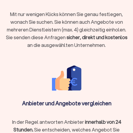
weitere Dienstleister rund um die Eventplanung. So können
Sie Ihr gesamtes Fest mit geprüften Profis aus Ihrer Region
Mit nur wenigen Klicks können Sie genau festlegen,
gestalten.
wonach Sie suchen. Sie können auch Angebote von
Familienporträts:
Hochwertige Familienfotos werden zu
mehreren Dienstleistern (max. 4) gleichzeitig einholen.
wertvollen Erinnerungsstücken, die Generationen überdauern.
Sie senden diese Anfragen
sicher, direkt und kostenlos
Geschäftliche Zwecke:
Produktfotografie für Onlineshops,
an die ausgewählten Unternehmen.
Immobilienaufnahmen für Exposés oder Eventdokumentation
für Marketing erfordern technisches Know-how.
Künstlerische Projekte:
Kreative Shootings für persönliche
oder kommerzielle Zwecke profitieren von professioneller
Ausrüstung und Erfahrung.
Ein professioneller Fotograf bringt nicht nur hochwertige
Ausrüstung mit, sondern auch ein geschultes Auge für
Komposition, Licht und den richtigen Moment.
Anbieter und Angebote vergleichen
Was kostet ein Fotograf? Preise transparent
erklärt
In der Regel antworten Anbieter
innerhalb von 24
Die Preise für professionelle Fotografie hängen stark von Art
Stunden.
Sie entscheiden, welches Angebot Sie