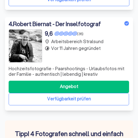
4
.
Robert Biernat - Der Inselfotograf
9,6
(35)
Arbeitsbereich Stralsund
place
Vor 11 Jahren gegründet
timelapse
Hochzeitsfotografie - Paarshootings - Urlaubsfotos mit
der Familie - authentisch | lebendig | kreativ
Angebot
Verfügbarkeit prüfen
Tipp! 4 Fotografen schnell und einfach