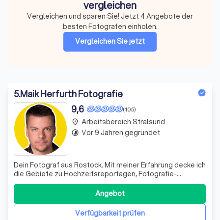
vergleichen
Vergleichen und sparen Sie! Jetzt 4 Angebote der
besten Fotografen einholen.
Vergleichen Sie jetzt
5
.
Maik Herfurth Fotografie
9,6
(105)
Arbeitsbereich Stralsund
place
Vor 9 Jahren gegründet
timelapse
Dein Fotograf aus Rostock. Mit meiner Erfahrung decke ich
die Gebiete zu Hochzeitsreportagen, Fotografie-
Workshops sowie Porträt- und Eventfotografie ab. Zu
meiner Expertise gehören ebenfalls Vorträge und
Angebot
Coaching zu Themen aus Fotografie. Sprechen Sie mich
dazu gern an.
Verfügbarkeit prüfen