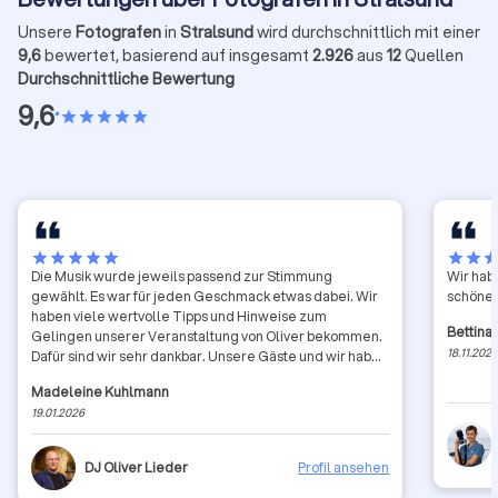
Unsere
Fotografen
in
Stralsund
wird durchschnittlich mit einer
9,6
bewertet, basierend auf insgesamt
2.926
aus
12
Quellen
Durchschnittliche Bewertung
9,6
•
star
star
star
star
star
star
star
star
star
star
star
star
sta
Die Musik wurde jeweils passend zur Stimmung
Wir hab
gewählt. Es war für jeden Geschmack etwas dabei. Wir
schöne 
haben viele wertvolle Tipps und Hinweise zum
Bettina
Gelingen unserer Veranstaltung von Oliver bekommen.
18.11.202
Dafür sind wir sehr dankbar. Unsere Gäste und wir haben
einen tollen Abend genossen.
Madeleine Kuhlmann
19.01.2026
DJ Oliver Lieder
Profil ansehen