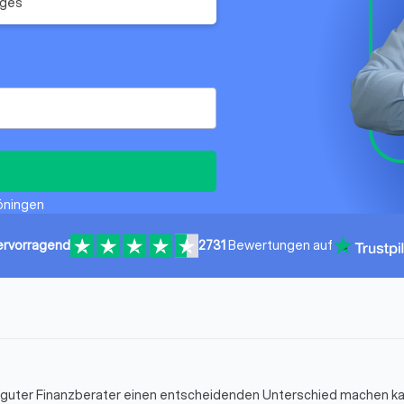
iges
Löningen
ervorragend
2731
Bewertungen auf
in guter Finanzberater einen entscheidenden Unterschied machen k