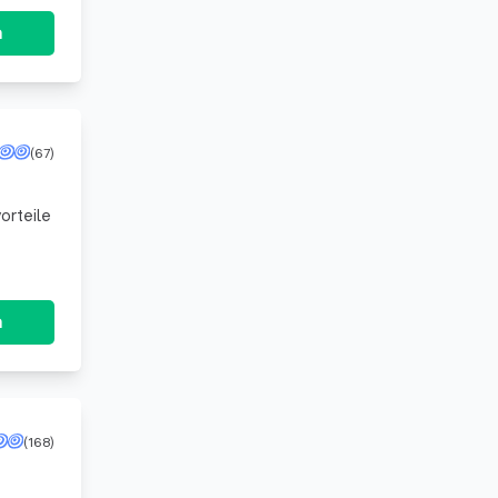
n
(67)
orteile
n
(168)