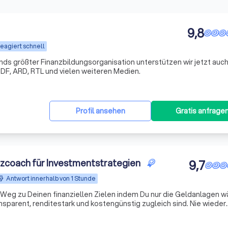
9,8
eagiert schnell
s größter Finanzbildungsorganisation unterstützen wir jetzt auch
DF, ARD, RTL und vielen weiteren Medien.
Profil ansehen
Gratis anfrage
nzcoach für Investmentstrategien
9,7
Antwort innerhalb von 1 Stunde
eg zu Deinen finanziellen Zielen indem Du nur die Geldanlagen wä
arent, renditestark und kostengünstig zugleich sind. Nie wieder
ehr Gewinn durch prognosefreies Investieren.