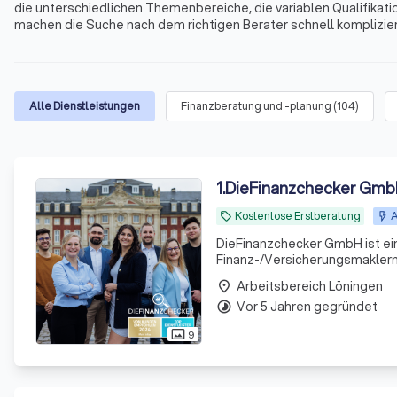
die unterschiedlichen Themenbereiche, die variablen Qualifikati
machen die Suche nach dem richtigen Berater schnell kompliziert
Immobilienfinanzierungen, Geldanlagen, Altersvorsorge und viele
und Umgebung.
Alle Dienstleistungen
Finanzberatung und -planung
(
104
)
1
.
DieFinanzchecker Gm
Kostenlose Erstberatung
A
local_offer
DieFinanzchecker GmbH ist ei
Finanz-/Versicherungsmaklern 
und zielorientierte Produkte a
Arbeitsbereich Löningen
place
sind uns
Vor 5 Jahren gegründet
timelapse
9
photo_size_select_actual