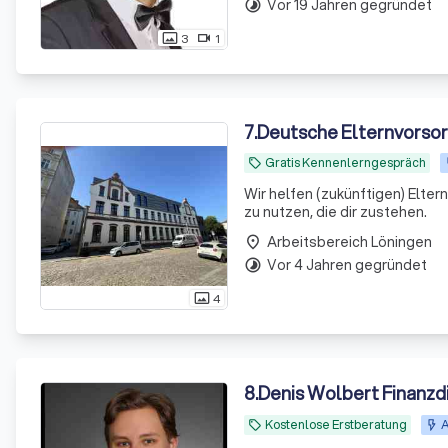
Vor 19 Jahren gegründet
timelapse
3
1
photo_size_select_actual
videocam
7
.
Deutsche Elternvorso
Gratis Kennenlerngespräch
local_offer
Wir helfen (zukünftigen) Elte
zu nutzen, die dir zustehen.
Arbeitsbereich Löningen
place
Vor 4 Jahren gegründet
timelapse
4
photo_size_select_actual
8
.
Denis Wolbert Finanzd
Kostenlose Erstberatung
A
local_offer