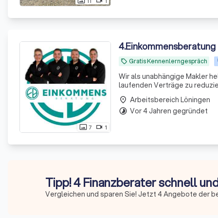
11
1
photo_size_select_actual
videocam
4
.
Einkommensberatung
Gratis Kennenlerngespräch
local_offer
Wir als unabhängige Makler he
laufenden Verträge zu reduzie
Arbeitsbereich Löningen
place
Vor 4 Jahren gegründet
timelapse
7
1
photo_size_select_actual
videocam
Tipp! 4 Finanzberater schnell un
Vergleichen und sparen Sie! Jetzt 4 Angebote der b