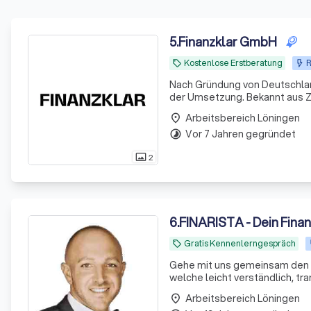
5
.
Finanzklar GmbH
Kostenlose Erstberatung
R
local_offer
Nach Gründung von Deutschland
der Umsetzung. Bekannt aus Z
Arbeitsbereich Löningen
place
Vor 7 Jahren gegründet
timelapse
2
photo_size_select_actual
6
.
FINARISTA - Dein Fina
Gratis Kennenlerngespräch
local_offer
Gehe mit uns gemeinsam den W
welche leicht verständlich, transp
versteckte Kosten & endlich m
Arbeitsbereich Löningen
place