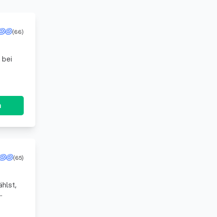
(66)
 bei
n
(65)
hlst,