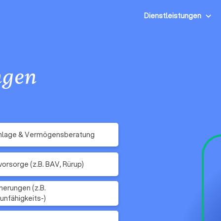
Dienstleistungen
ngen
nlage & Vermögensberatung
vorsorge (z.B. BAV, Rürup)
herungen (z.B.
unfähigkeits-)