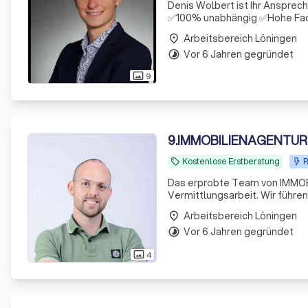
Denis Wolbert ist Ihr Anspre
✅100% unabhängig ✅Hohe Fac
Arbeitsbereich Löningen
place
Vor 6 Jahren gegründet
timelapse
9
photo_size_select_actual
9
.
IMMOBILIENAGENTUR
Kostenlose Erstberatung
R
local_offer
Das erprobte Team von IMMOB
Vermittlungsarbeit. Wir führe
Beteiligten. Hinter dem Gründer, Stanley Hess, steht ein Team aus erfahrenen und qualifizierten
Arbeitsbereich Löningen
place
Immobiliene
Vor 6 Jahren gegründet
timelapse
4
photo_size_select_actual