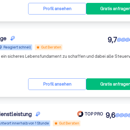
Profil ansehen
Gratis anfrage
rge
9,7
Reagiert schnell
Gut Beraten
star
rn ein sicheres Lebensfundament zu schaffen und dabei alle Steuerv
Profil ansehen
Gratis anfrage
ienstleistung
9,6
TOP PRO
ntwort innerhalb von 1 Stunde
Gut Beraten
star