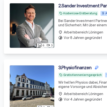
2
.
Sander Investment Pa
Kostenlose Erstberatung
A
local_offer
Bei Sander Investment Partners
und Sicherheit. Mit über ein
aus Experten bieten wir maßge
Arbeitsbereich Löningen
place
Vor 8 Jahren gegründet
timelapse
6
3
photo_size_select_actual
videocam
3
.
Physiofinanzen
Gratis Kennenlerngespräch
local_offer
Wir helfen Physios dabei, Fina
eigene Vorsorge und Absicheru
Arbeitsbereich Löningen
place
Vor 4 Jahren gegründet
timelapse