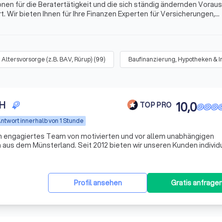
onen für die Beratertätigkeit und die sich ständig ändernden Vora
. Wir bieten Ihnen für Ihre Finanzen Experten für Versicherungen,
s mehr. Finden Sie jetzt mit Trustlocal den besten Finanzberater 
Altersvorsorge (z.B. BAV, Rürup)
(
99
)
Baufinanzierung, Hypotheken & 
bH
10,0
TOP PRO
ntwort innerhalb von 1 Stunde
n engagiertes Team von motivierten und vor allem unabhängigen
aus dem Münsterland. Seit 2012 bieten wir unseren Kunden individ
n, wobei wir den Fokus auf Transparenz und Verständlichkeit setzen
Profil ansehen
Gratis anfrage