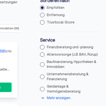
Sortieren nach
ussetzungen
Empfohlen
in Löningen
Entfernung
Trustlocal-Score
Immobilien
(
95
)
Unternehmensberatung & Finanzierung
(
98
)
Gel
Service
Finanzberatung und -planung
(279)
Altersvorsorge (z.B. BAV, Rürup)
Baufinanzierung, Hypotheken &
Immobilien
uelle
. Wir
Unternehmensberatung &
Finanzierung
Geldanlage &
n
Vermögensberatung
expand_more
Mehr anzeigen