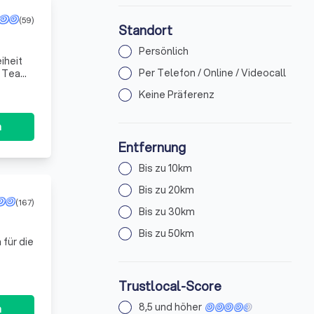
(59)
Standort
Persönlich
iheit
Per Telefon / Online / Videocall
n Team
edü
Keine Präferenz
n
Entfernung
Bis zu 10km
Bis zu 20km
(167)
Bis zu 30km
Bis zu 50km
 für die
Trustlocal-Score
8,5 und höher
n