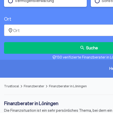
Vermögensverwaltung
Sonst
Ort
place
Suche
search
130 verifizierte Finanzberater in 
verified_user
H
Trustlocal
Finanzberater
Finanzberater in Löningen
arrow_forward_ios
arrow_forward_ios
Finanzberater in Löningen
Die Finanzsituation ist ein sehr persönliches Thema, bei dem e