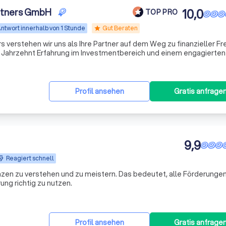
rtners GmbH
10,0
TOP PRO
ntwort innerhalb von 1 Stunde
Gut Beraten
star
 verstehen wir uns als Ihre Partner auf dem Weg zu finanzieller Fre
em Jahrzehnt Erfahrung im Investmentbereich und einem engagierte
schneiderte Anlagestrategien, die perfekt auf Ihre individuellen B
Profil ansehen
Gratis anfrage
9,9
Reagiert schnell
nzen zu verstehen und zu meistern. Das bedeutet, alle Förderungen
ng richtig zu nutzen.
Profil ansehen
Gratis anfrage