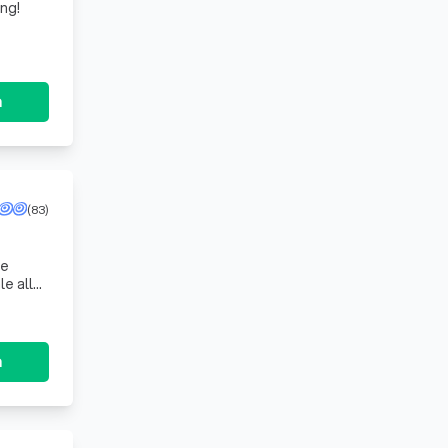
ng!
n
(83)
te
e aller
n