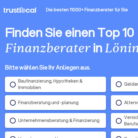
Die besten 11000+ Finanzberater
für Sie
Finden Sie einen Top 10
in
Finanzberater
Löni
Bitte wählen Sie Ihr Anliegen aus.
Baufinanzierung, Hypotheken &
Gelda
Immobilien
Finanzberatung und -planung
Alters
Versic
Unternehmensberatung & Finanzierung
Berufs