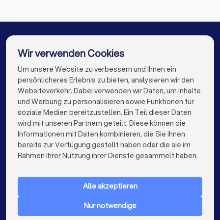
Dachdecker in Leichlingen
Dachdecker in Berlin
Dachdecker in Hamburg
Dachdecker in München
Dachdecker in Köln
Wir verwenden Cookies
Dachdecker in Frankfurt am Main
Um unsere Website zu verbessern und Ihnen ein
Die besten Dachdecker für Sie
persönlicheres Erlebnis zu bieten, analysieren wir den
Dachdecker in Stuttgart
Dachdecker in Dortmund
Websiteverkehr. Dabei verwenden wir Daten, um Inhalte
info@trustlocal.de
und Werbung zu personalisieren sowie Funktionen für
Dachdecker in Essen
Dachdecker in Bremen
soziale Medien bereitzustellen. Ein Teil dieser Daten
wird mit unseren Partnern geteilt. Diese können die
Dachdecker in Nürnberg
Dachdecker in Dresden
Informationen mit Daten kombinieren, die Sie ihnen
bereits zur Verfügung gestellt haben oder die sie im
Dachdecker in Hannover
Dachdecker in Leipzig
keyboard_arrow_down
FÜR PRIVATPERSONEN
Rahmen Ihrer Nutzung ihrer Dienste gesammelt haben.
Dachdecker in Duisburg
Dachdecker in Bochum
keyboard_arrow_down
FÜR FIRMEN
Dachdecker in Wuppertal
Dachdecker in Bielefeld
Alle akzeptieren
keyboard_arrow_down
ÜBER TRUSTLOCAL
Dachdecker in Bonn
Dachdecker in Münster
Nur notwendige
LAND
Niederlande