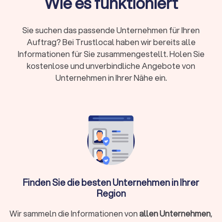
Wie es funktioniert
Ein Dachdecker übernimmt weit mehr, als nur Ziegel
auszutauschen. Typische
Dachdecker-Aufgaben
sind:
Sie suchen das passende Unternehmen für Ihren
Auftrag? Bei Trustlocal haben wir bereits alle
Kernleistungen eines Dachdeckers
Informationen für Sie zusammengestellt. Holen Sie
Dacheindeckung und Neueindeckung:
Von traditionellen
kostenlose und unverbindliche Angebote von
Ziegeldächern bis zu modernen Flachdächern
Unternehmen in Ihrer Nähe ein.
Dachreparatur:
Schnelle Hilfe bei Sturmschäden und
defekten Stellen
Dachsanierung:
Energetische Modernisierung und
Kompletterneuerung
Dachdämmung:
Wärme- und Schallschutz nach
aktuellen Standards
Dachrinnen-Arbeiten:
Installation und Wartung von
Entwässerungssystemen
Schornsteinsanierung:
Abdichtung und Reparatur
Dachfenster-Installation:
Lichtlösungen für
Finden Sie die besten Unternehmen in Ihrer
Dachgeschosse
Region
Wir sammeln die Informationen von
allen Unternehmen
,