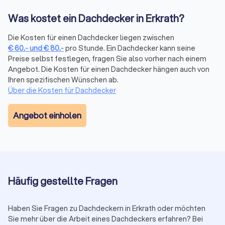
Auftragsarten für Dachdecker
Was kostet ein Dachdecker in Erkrath?
Die
Dachdeckerarbeiten
sind vielfältig: Von der kleinen
Reparatur bis zur Komplettsanierung bieten Dachdecker-
Die Kosten für einen Dachdecker liegen zwischen
Firmen in Erkrath alle Leistungen an. Dachdeckerbetriebe
€
60
,-
und
€
80
,-
pro Stunde. Ein Dachdecker kann seine
können sowohl bei Altbauten als auch bei Neubauten tätig
Preise selbst festlegen, fragen Sie also vorher nach einem
werden – regional in Ihrer direkten Umgebung oder
Angebot. Die Kosten für einen Dachdecker hängen auch von
überregional für größere Projekte
.
Ihren spezifischen Wünschen ab.
Über die Kosten für Dachdecker
Materialien für Bedachung und Dachreparatur
Angebot einholen
Je nach Dachtyp, zum Beispiel Flachdach, Schrägdach oder
spezielle Formen, kommen verschiedene Materialien zum
Einsatz.
Flachdach-Firmen
arbeiten oft mit Bitumendächern
oder modernen Kunststoffen wie EPDM und PVC, während
traditionelle Dachdecker Ziegel, Betonziegel oder
Keramikziegel verwenden.
Häufig gestellte Fragen
Arbeitszeit bei Dachdecker-Aufträgen
Haben Sie Fragen zu Dachdeckern in Erkrath oder möchten
Sie mehr über die Arbeit eines Dachdeckers erfahren? Bei
Die Arbeitszeit richtet sich nach den jeweiligen
Dachdecker-