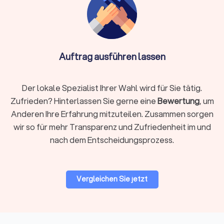
Bewertungen:
Unsere Bewertungen bei Trustlocal
zeigen Ihnen transparent die Meinung anderer Kunden
des jeweiligen Dachdeckers in Ihrer Region. Die
Kundenbewertungen stammen von echten
Auftraggebern und beruhen auf abgeschlossenen
Auftrag ausführen lassen
Projekten.
Der lokale Spezialist Ihrer Wahl wird für Sie tätig.
Dachdecker-Services nach Bedarf filtern
Zufrieden? Hinterlassen Sie gerne eine
Bewertung
, um
Zudem bieten wir Ihnen die Möglichkeit, Dachdecker gezielt
Anderen Ihre Erfahrung mitzuteilen. Zusammen sorgen
nach verschiedenen Spezialisierungen wie Reparatur,
Modernisierung oder Reinigung zu suchen.
wir so für mehr Transparenz und Zufriedenheit im und
Haben Sie große Pläne für Ihr Dach? Schauen Sie ebenfalls
nach dem Entscheidungsprozess.
nach
Bauunternehmen
, Solarteuren und Architekten auf
Trustlocal.
Vergleichen Sie jetzt
Was ist wichtig beim Dachdecker-Auftrag?