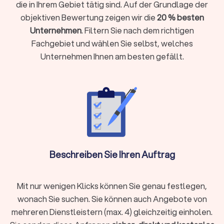
Spezialisierte Dachdecker-Services
die in Ihrem Gebiet tätig sind. Auf der Grundlage der
Spezialisierte Betriebe bieten zusätzliche Services:
objektiven Bewertung zeigen wir die
20 % besten
Dachklempner übernehmen Metallarbeiten, Flachdach-
Unternehmen
. Filtern Sie nach dem richtigen
Firmen kümmern sich um Abdichtungen mit Bitumen oder
Fachgebiet und wählen Sie selbst, welches
Kunststoffen wie EPDM, während Reetdachdecker für
Unternehmen Ihnen am besten gefällt.
historische Gebäude unersetzlich sind.
Was kostet ein Dachdecker in Erkrath?
Die
Dachdecker-Kosten
variieren je nach Projektumfang und
Region.
Günstige Dachdecker
bieten
Stundensätze ab 40 €
,
während spezialisierte Dachdeckerfirmen bis zu 80 € pro
Stunde berechnen können.
Beschreiben Sie Ihren Auftrag
Kostenfaktoren bei Dachdeckerarbeiten
Art der Arbeiten
:
Dachreinigung
ist günstiger als Ihr Dach
Mit nur wenigen Klicks können Sie genau festlegen,
neu zu decken
wonach Sie suchen. Sie können auch Angebote von
Materialwahl:
Von Standardziegeln bis zu Premium-
mehreren Dienstleistern (max. 4) gleichzeitig einholen.
Materialien