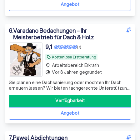
in vierter Generation von Dachdeckermeist
Angebot
6
.
Varadano Bedachungen – Ihr
Meisterbetrieb für Dach & Holz
9,1
(7)
Kostenlose Erstberatung
local_offer
Arbeitsbereich Erkrath
place
Vor 8 Jahren gegründet
timelapse
Sie planen eine Dachsanierung oder möchten Ihr Dach
erneuern lassen? Wir bieten fachgerechte Unterstützung
bei der Sanierung von Steildächern und übernehmen
Arbeiten rund um die Neueindeckung und Instandsetzung.
Verfügbarkeit
Unsere Leistungen: • Sanierung älterer Dächer •
Neueindeckung mit Ziegeln oder anderen
Angebot
7
.
Pawel Abdichtungen