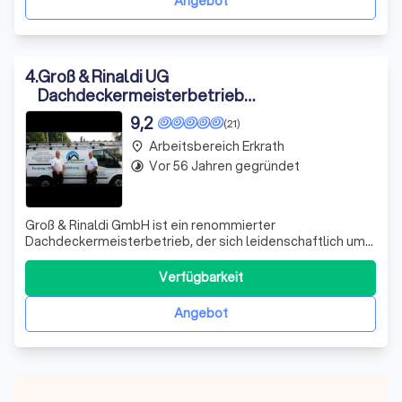
Angebot
4
.
Groß & Rinaldi UG
Dachdeckermeisterbetrieb
(haftungsbeschränkt)
9,2
(21)
Arbeitsbereich Erkrath
place
Vor 56 Jahren gegründet
timelapse
Groß & Rinaldi GmbH ist ein renommierter
Dachdeckermeisterbetrieb, der sich leidenschaftlich um
Ihre Dächer und Fassaden kümmert. Wir verstehen, dass
diese Elemente Ihres Hauses am stärksten beansprucht
Verfügbarkeit
werden und daher eine fachgerechte Ausführung
erfordern. Unser Ziel ist es, dass Ihr Dach nicht n
Angebot