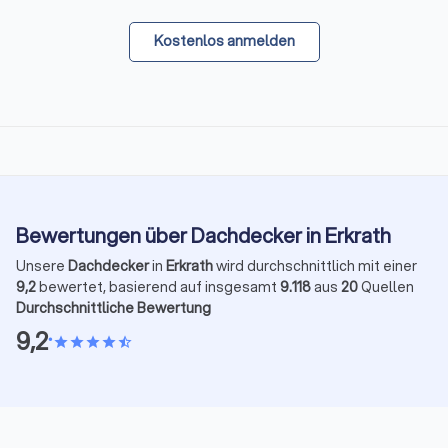
Kostenlos anmelden
Bewertungen über Dachdecker in Erkrath
Unsere
Dachdecker
in
Erkrath
wird durchschnittlich mit einer
9,2
bewertet, basierend auf insgesamt
9.118
aus
20
Quellen
Durchschnittliche Bewertung
9,2
•
star
star
star
star
star_half