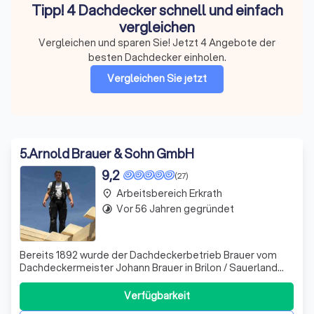
Tipp! 4 Dachdecker schnell und einfach
vergleichen
Vergleichen und sparen Sie! Jetzt 4 Angebote der
besten Dachdecker einholen.
Vergleichen Sie jetzt
5
.
Arnold Brauer & Sohn GmbH
9,2
(27)
Arbeitsbereich Erkrath
place
Vor 56 Jahren gegründet
timelapse
Bereits 1892 wurde der Dachdeckerbetrieb Brauer vom
Dachdeckermeister Johann Brauer in Brilon / Sauerland
gegründet. Noch im selben Jahr siedelte das
Unternehmen nach Gelsenkirchen um. Seitdem ist der
Verfügbarkeit
Traditionsbetrieb fest in Familienhand und wird seit 1993