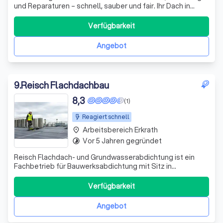
und Reparaturen – schnell, sauber und fair. Ihr Dach in
besten Händen!
Verfügbarkeit
Angebot
9
.
Reisch Flachdachbau
8,3
(1)
Reagiert schnell
Arbeitsbereich Erkrath
place
Vor 5 Jahren gegründet
timelapse
Reisch Flachdach- und Grundwasserabdichtung ist ein
Fachbetrieb für Bauwerksabdichtung mit Sitz in
Bremerhaven (Wurster Str. 101). Mit über 10 Jahren
Erfahrung bietet das Unternehmen zuverlässige
Verfügbarkeit
Abdichtungslösungen – regional in Bremerhaven und
deutschlandweit. reischflachdach Das Leistungsspektr
Angebot