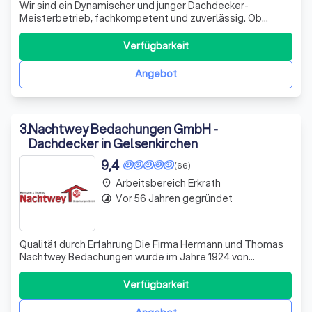
Wir sind ein Dynamischer und junger Dachdecker-
Meisterbetrieb, fachkompetent und zuverlässig. Ob
Neubau oder Sanierung, unsere Kundschaft profitiert von
unserem umfangreichen Fachwissen. Wir bieten jede
Verfügbarkeit
Dienstleistung einer Dachdeckerei an. Wir finden die
passende Lösung für nahezu jeden Kundenwuns
Angebot
3
.
Nachtwey Bedachungen GmbH -
Dachdecker in Gelsenkirchen
9,4
(66)
Arbeitsbereich Erkrath
place
Vor 56 Jahren gegründet
timelapse
Qualität durch Erfahrung Die Firma Hermann und Thomas
Nachtwey Bedachungen wurde im Jahre 1924 von
Dachdeckermeister Otto Nachtwey gegründet und hatte
von dort an bis zum Jahre 2004 ihren Hauptsitz in der
Verfügbarkeit
Antoniusstr. 3 in Gelsenkirchen-Schalke. Direkt im
Anschluss zog die Firma Nachtwey schließlic