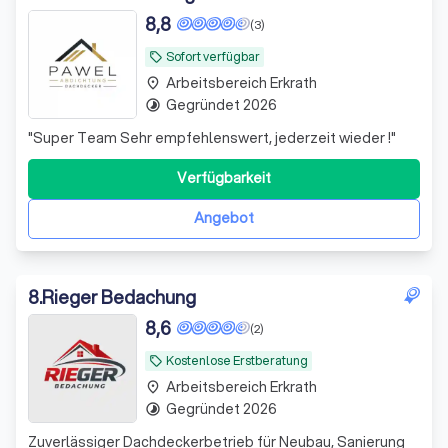
8,8
(3)
Sofort verfügbar
local_offer
Arbeitsbereich Erkrath
place
Gegründet 2026
timelapse
"
Super Team Sehr empfehlenswert, jederzeit wieder !
"
Verfügbarkeit
Angebot
8
.
Rieger Bedachung
8,6
(2)
Kostenlose Erstberatung
local_offer
Arbeitsbereich Erkrath
place
Gegründet 2026
timelapse
Zuverlässiger Dachdeckerbetrieb für Neubau, Sanierung