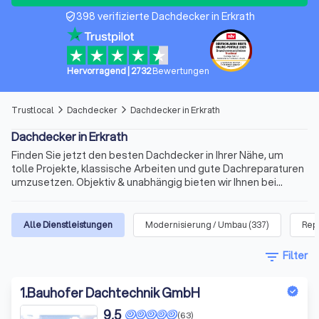
398 verifizierte Dachdecker in Erkrath
verified_user
Hervorragend
|
2732
Bewertungen
Trustlocal
Dachdecker
Dachdecker in Erkrath
arrow_forward_ios
arrow_forward_ios
Dachdecker in Erkrath
Finden Sie jetzt den besten Dachdecker in Ihrer Nähe, um
tolle Projekte, klassische Arbeiten und gute Dachreparaturen
umzusetzen. Objektiv & unabhängig bieten wir Ihnen bei
Trustlocal eine umfassende Auflistung versierter
Handwerker für die Dachsanierung, die Dachisolierung oder
das neue Dach bei Alt- und Neubauten. Ergänzt um echte
Alle Dienstleistungen
Modernisierung / Umbau
(
337
)
Rep
Bewertungen und vielfältige Vorabinformationen ist der
richtige Dachdecker nur wenige Mouseklicks von Ihnen
filter_list
Filter
entfernt. Wählen Sie zwischen den Top 10 der besten
Dachdecker und den besten Dachdecker in Erkrath.
1
.
Bauhofer Dachtechnik GmbH
9,5
(63)