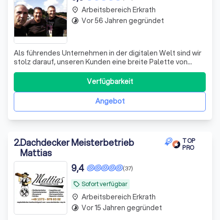
Arbeitsbereich Erkrath
place
Vor 56 Jahren gegründet
timelapse
Als führendes Unternehmen in der digitalen Welt sind wir
stolz darauf, unseren Kunden eine breite Palette von
Dienstleistungen anzubieten. Wir sind Experten in den
Bereichen Datenanalyse, digitale Transformation und
Verfügbarkeit
Krisenmanagement. Unsere Dienstleistungen sind auf die
spezifischen Bedürfnisse jede
Angebot
2
.
Dachdecker Meisterbetrieb
TOP
PRO
Mattias
9,4
(37)
Sofort verfügbar
local_offer
Arbeitsbereich Erkrath
place
Vor 15 Jahren gegründet
timelapse