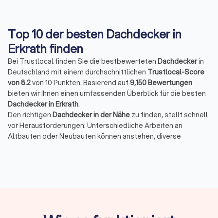
Top 10 der besten Dachdecker in
Erkrath finden
Bei Trustlocal finden Sie die bestbewerteten
Dachdecker
in
Deutschland mit einem durchschnittlichen
Trustlocal-Score
von 8.2
von 10 Punkten. Basierend auf
9,150 Bewertungen
bieten wir Ihnen einen umfassenden Überblick für die besten
Dachdecker in Erkrath
.
Den richtigen
Dachdecker in der Nähe
zu finden, stellt schnell
vor Herausforderungen: Unterschiedliche Arbeiten an
Altbauten oder Neubauten können anstehen, diverse
Materialien sind nötig und variable Anforderungen müssen
entsprechenden Voraussetzungen erfüllen. Spezialisierte
Dachdeckerfirmen
bieten eine hohe Fachkompetenz bei
besonderen Ansprüchen.
Was macht ein Dachdecker in Erkrath?