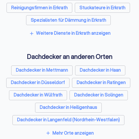
Reinigungsfirmen in Erkrath
Stuckateure in Erkrath
Spezialisten für Dämmung in Erkrath
Umzugsunternehmen in Erkrath
Weitere Dienste in Erkrath anzeigen
add
Kammerjäger in Erkrath
Dachdecker an anderen Orten
Sicherheitstechniker in Erkrath
Trockenbauer in Erkrath
Dachdecker in Mettmann
Dachdecker in Haan
Sanitärinstallateure in Erkrath
Dachdecker in Düsseldorf
Dachdecker in Ratingen
Fliesenleger in Erkrath
Fensterbauer in Erkrath
Dachdecker in Wülfrath
Dachdecker in Solingen
Bodenleger in Erkrath
Dachdecker in Heiligenhaus
Dachdecker in Langenfeld (Nordrhein-Westfalen)
Dachdecker in Dormagen
Mehr Orte anzeigen
add