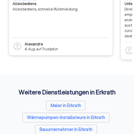
Alles bestens
Unter
Landesinnungsverb
Alles bestens, schnelle Rückmeldung.
Direk
Landesinnungen de
empfa
Dachdeckerhandwer
ander
Deutschland.
aus t
zurüc
desha
dass 
Alexandra
account_circle
auszu
account_circl
6. Aug.
auf
Trustpilot
weite
Rückm
entsc
Etwas
Auffi
Weitere Dienstleistungen in Erkrath
Maler in Erkrath
Wärmepumpen-Installateure in Erkrath
Bauunternehmer in Erkrath