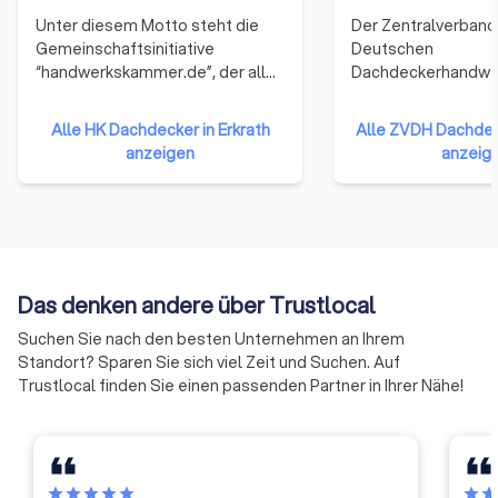
Unter diesem Motto steht die
Der Zentralverband
Gemeinschaftsinitiative
Deutschen
“handwerkskammer.de”, der alle
Dachdeckerhandwer
53 Handwerkskammern
(ZVDH) ist ein
angehören. Sie repräsentieren
Arbeitgeberverband.
Alle HK Dachdecker in Erkrath
Alle ZVDH Dachdeck
damit das gesamte Handwerk in
die gemeinsamen fa
anzeigen
anzeig
der Bundesrepublik Deutschland.
wirtschaftlichen, s
Die Mitglieder haben sich darauf
kulturellen Interes
verständigt, ihre Ressourcen zu
Dachdeckerhandwe
bündeln und neue Formen der
seinen rund 15.000
Zusammenarbeit zu erproben.
Dachdeckerbetriebe
Auf diese Weise soll die Arbeit
Jahres-Umsatz von
Das denken andere über Trustlocal
der Handwerkskammern
Milliarden Euro erwi
effizienter und effektiver
Der ZVDH erstellt 
Suchen Sie nach den besten Unternehmen an Ihrem
werden.
Richtlinien und Arb
Standort? Sparen Sie sich viel Zeit und Suchen. Auf
für das gesamte
Trustlocal finden Sie einen passenden Partner in Ihrer Nähe!
Tätigkeitsgebiet un
zahlreichen Gremie
nationaler wie euro
Ebene – mit. Unmit
Mitglieder des ZVDH
star
star
star
star
star
star
sta