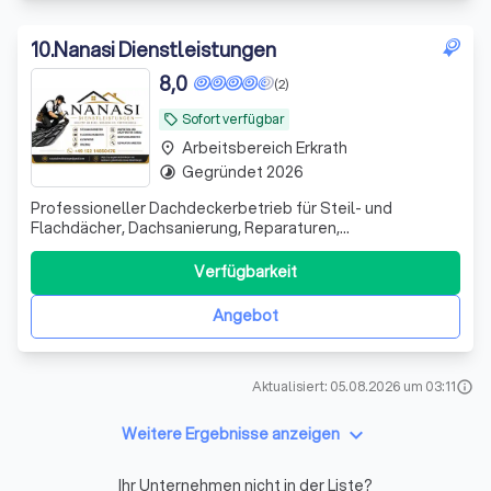
10
.
Nanasi Dienstleistungen
8,0
(2)
Sofort verfügbar
local_offer
Arbeitsbereich Erkrath
place
Gegründet 2026
timelapse
Professioneller Dachdeckerbetrieb für Steil- und
Flachdächer, Dachsanierung, Reparaturen,
Abdichtung,Dachfenster, Fassaden, Dachrinnen,
Dämmung Spenglerarbeiten und Notdienst zuverlässig &
Verfügbarkeit
fachgerecht
Angebot
Aktualisiert: 05.08.2026 um 03:11
info
keyboard_arrow_down
Weitere Ergebnisse anzeigen
Ihr Unternehmen nicht in der Liste?