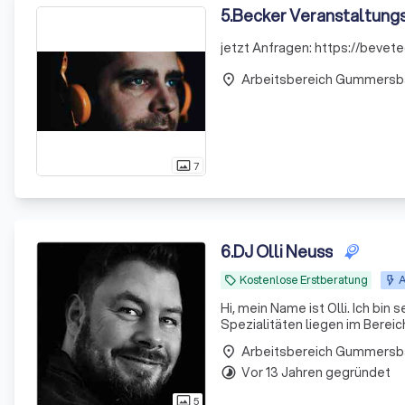
5
.
Becker Veranstaltung
jetzt Anfragen: https://bevet
Arbeitsbereich Gummersb
place
7
photo_size_select_actual
6
.
DJ Olli Neuss
Kostenlose Erstberatung
A
local_offer
Hi, mein Name ist Olli. Ich bin 
Spezialitäten liegen im Bereich
Arbeitsbereich Gummersb
place
Vor 13 Jahren gegründet
timelapse
5
photo_size_select_actual