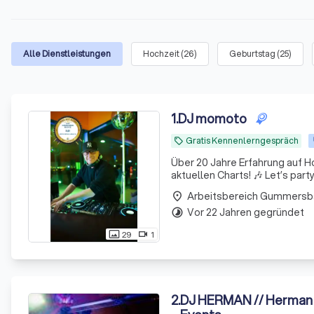
Alle Dienstleistungen
Hochzeit
(
26
)
Geburtstag
(
25
)
1
.
DJ momoto
Gratis Kennenlerngespräch
local_offer
Über 20 Jahre Erfahrung auf H
aktuellen Charts! 🎶 Let’s part
Arbeitsbereich Gummersb
place
Vor 22 Jahren gegründet
timelapse
29
1
photo_size_select_actual
videocam
2
.
DJ HERMAN // Herman 