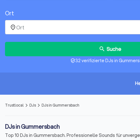
Ort
place
Suche
search
32 verifizierte DJs in Gummer
verified_user
He
Trustlocal
DJs
DJs in Gummersbach
arrow_forward_ios
arrow_forward_ios
DJs in Gummersbach
Top 10 DJs in Gummersbach. Professionelle Sounds für unverges