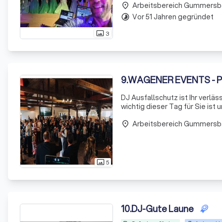
Arbeitsbereich Gummersb
place
Vor 51 Jahren gegründet
timelapse
3
photo_size_select_actual
9
.
WAGENER EVENTS - Pr
DJ Ausfallschutz ist Ihr verläs
wichtig dieser Tag für Sie ist
talentierten DJs steht bereit,
Arbeitsbereich Gummersb
place
5
photo_size_select_actual
10
.
DJ-Gute Laune