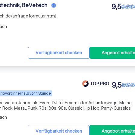
stechnik, BeVetech
9,5
ech.de/anfrageformular.html
ach
Verfügbarkeit checken
Angebot erhalt
9,5
TOP PRO
ntwort innerhalb von 1 Stunde
seit vielen Jahren als Event DJ für Feiern aller Art unterwegs. Meine
 Rock, Metal, Punk, 70s, 80s, 90s, Classic Hip Hop, Party-Classics
ach
Verfügbarkeit checken
Angebot erhalt