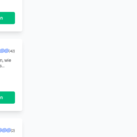
en
(42)
n, wie
s
en
(2)