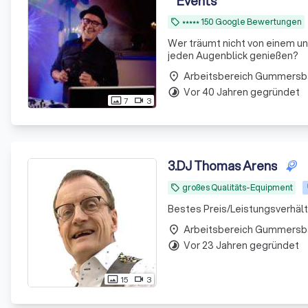
Events
⭑⭑⭑⭑⭑ 150 Google Bewertungen
local_offer
Wer träumt nicht von einem un
jeden Augenblick genießen?
Arbeitsbereich Gummersb
place
Vor 40 Jahren gegründet
timelapse
7
3
photo_size_select_actual
videocam
3
.
DJ Thomas Arens
großes Qualitäts-Equipment
local_offer
Bestes Preis/Leistungsverhäl
Arbeitsbereich Gummersb
place
Vor 23 Jahren gegründet
timelapse
15
3
photo_size_select_actual
videocam