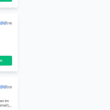
(78)
en
(23)
mmelt,