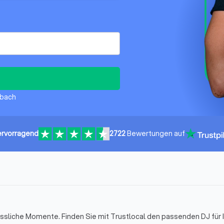
sbach
rvorragend
2722
Bewertungen auf
sliche Momente. Finden Sie mit Trustlocal den passenden DJ für I