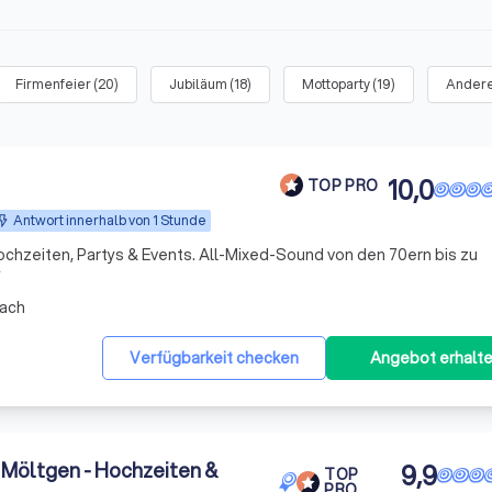
Firmenfeier
(
20
)
Jubiläum
(
18
)
Mottoparty
(
19
)
Andere
10,0
TOP PRO
Antwort innerhalb von 1 Stunde
ochzeiten, Partys & Events. All-Mixed-Sound von den 70ern bis zu
y
ach
Verfügbarkeit checken
Angebot erhalt
Möltgen - Hochzeiten &
9,9
TOP
PRO