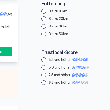
Entfernung
Bis zu 10km
(26)
Bis zu 20km
Bis zu 30km
rn. Mit
Bis zu 50km
 Du
en
Trustlocal-Score
8,5 und höher
8,0 und höher
7,5 und höher
6,5 und höher