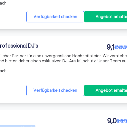
ach
Verfügbarkeit checken
Angebot erhalt
ofessional DJ's
9,1
slicher Partner für eine unvergessliche Hochzeitsfeier. Wir verstehe
 und bieten daher einen exklusiven DJ-Ausfallschutz. Unser Team au
 um im Falle eines unvorhergesehenen Ausfalls einzuspringen. Mit e
ach
Verfügbarkeit checken
Angebot erhalt
9,0