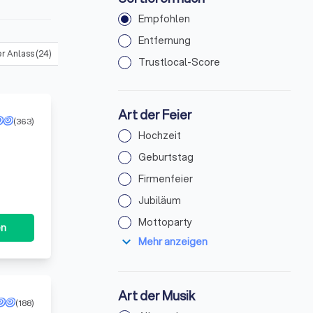
Empfohlen
Entfernung
r Anlass
(
24
)
Trustlocal-Score
Art der Feier
(363)
Hochzeit
Geburtstag
Firmenfeier
Jubiläum
Mottoparty
en
expand_more
Mehr anzeigen
Art der Musik
(188)