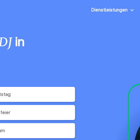
Dienstleistungen
in
DJ
tstag
feier
äum