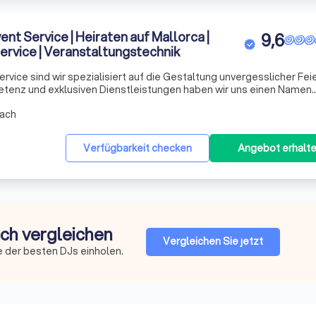
nt Service | Heiraten auf Mallorca |
9,6
Service | Veranstaltungstechnik
rvice sind wir spezialisiert auf die Gestaltung unvergesslicher Feie
etenz und exklusiven Dienstleistungen haben wir uns einen Namen
M.J., ist nicht nur in Deutschland und auf Mallorca, sondern auch in
ach
Verfügbarkeit checken
Angebot erhalt
ach vergleichen
Vergleichen Sie jetzt
e der besten DJs einholen.