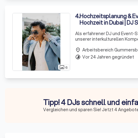
4
.
Hochzeitsplanung & Eve
Hochzeit in Dubai | DJ 
Als erfahrener DJ und Event-Se
unserer interkulturellen Komp
gemacht. Unser Gründer, Tahar 
Arbeitsbereich Gummersb
place
Vor 24 Jahren gegründet
timelapse
6
photo_size_select_actual
Tipp! 4 DJs schnell und einf
Vergleichen und sparen Sie! Jetzt 4 Angebot