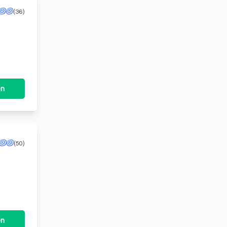
(36)
en
(50)
en