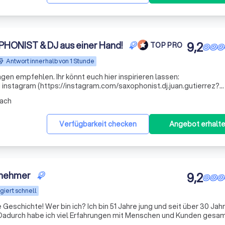
PHONIST & DJ aus einer Hand!
9,2
TOP PRO
Antwort innerhalb von 1 Stunde
gen empfehlen. Ihr könnt euch hier inspirieren lassen:
 instagram (https://instagram.com/saxophonist.dj.juan.gutierrez?
ach
Verfügbarkeit checken
Angebot erhalt
rnehmer
9,2
giert schnell
 Ich bin 51 Jahre jung und seit über 30 Jahren im
. Dadurch habe ich viel Erfahrungen mit Menschen und Kunden gesa
ner Kunden liegt mir am Herzen. Seit über 11 Jahren bin ich er