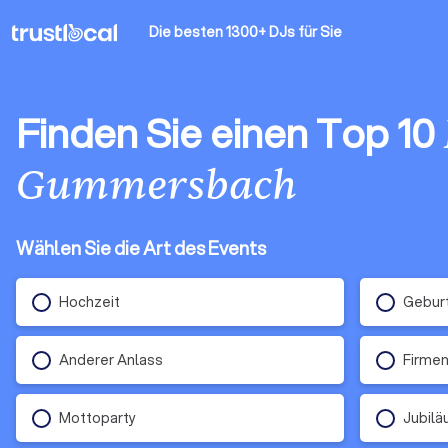
Die besten 1300+ DJs
für Sie
Finden Sie einen Top 10
Gummersbach
Wählen Sie die Art des Events
Hochzeit
Gebur
Anderer Anlass
Firmen
Mottoparty
Jubil