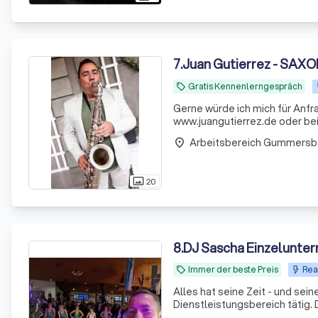
7
.
Juan Gutierrez - SAXO
Gratis Kennenlerngespräch
local_offer
Gerne würde ich mich für Anfra
www.juangutierrez.de oder bei
igshid=YmMyMTA2M2Y=)
Arbeitsbereich Gummersb
place
20
photo_size_select_actual
8
.
DJ Sascha Einzelunte
Immer der beste Preis
Rea
local_offer
Alles hat seine Zeit - und seine Geschichte! Wer bin ich?
Dienstleistungsbereich tätig
vor allem die Zufriedenheit mei