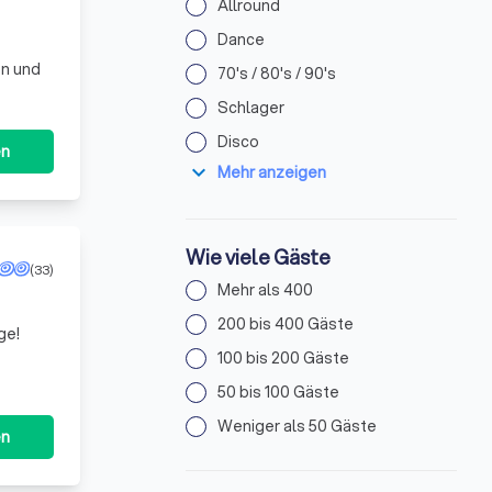
Allround
Dance
en und
70's / 80's / 90's
Schlager
Disco
en
expand_more
Mehr anzeigen
Wie viele Gäste
(33)
Mehr als 400
200 bis 400 Gäste
ge!
100 bis 200 Gäste
50 bis 100 Gäste
Weniger als 50 Gäste
en