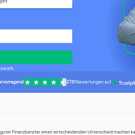
iges
Rösrath
ervorragend
2731
Bewertungen auf
in guter Finanzberater einen entscheidenden Unterschied machen k