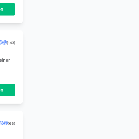
en
(143)
einer
en
(66)