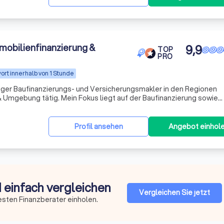
obilienfinanzierung &
9,9
TOP
PRO
ort innerhalb von 1 Stunde
giger Baufinanzierungs- und Versicherungsmakler in den Regionen
 Umgebung tätig. Mein Fokus liegt auf der Baufinanzierung sowie
gelegenheiten. Für mich steht die persönliche, maßgeschneidert
Profil ansehen
Angebot einhol
d einfach vergleichen
Vergleichen Sie jetzt
esten Finanzberater einholen.