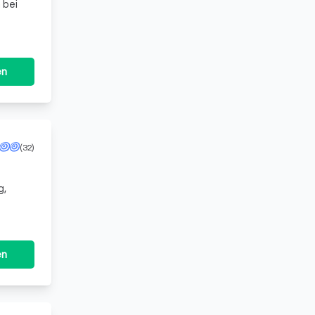
 bei
en
(32)
g,
en