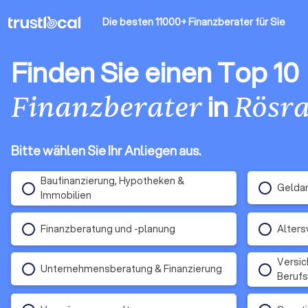
Die besten 11000+ Finanzberater
für Sie
Finden Sie einen Top 10
in
Finanzberater
Rösr
Bitte wählen Sie Ihr Anliegen aus.
Baufinanzierung, Hypotheken &
Gelda
Immobilien
Finanzberatung und -planung
Alters
Versic
Unternehmensberatung & Finanzierung
Berufs