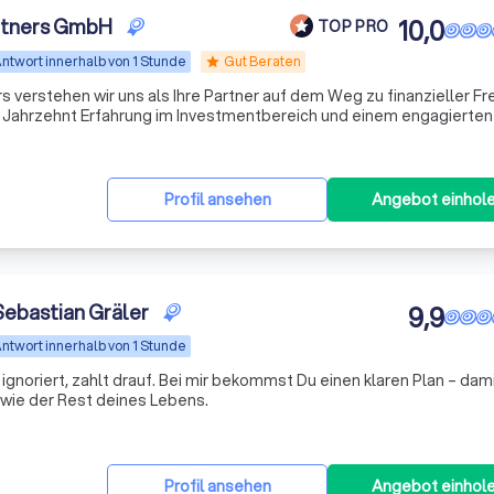
rtners GmbH
10,0
TOP PRO
ntwort innerhalb von 1 Stunde
Gut Beraten
star
 verstehen wir uns als Ihre Partner auf dem Weg zu finanzieller Fre
em Jahrzehnt Erfahrung im Investmentbereich und einem engagierte
schneiderte Anlagestrategien, die perfekt auf Ihre individuellen B
Profil ansehen
Angebot einhol
ebastian Gräler
9,9
ntwort innerhalb von 1 Stunde
 ignoriert, zahlt drauf. Bei mir bekommst Du einen klaren Plan – dam
wie der Rest deines Lebens.
Profil ansehen
Angebot einhol