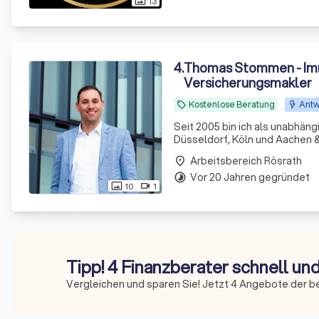
13
photo_size_select_actual
4
.
Thomas Stommen - Imm
Versicherungsmakler
Kostenlose Beratung
Antw
local_offer
Seit 2005 bin ich als unabhän
Düsseldorf, Köln und Aachen &
Hypotheken- und Immobilienan
Arbeitsbereich Rösrath
place
vor allem unabhäng
Vor 20 Jahren gegründet
timelapse
10
1
photo_size_select_actual
videocam
Tipp! 4 Finanzberater schnell un
Vergleichen und sparen Sie! Jetzt 4 Angebote der b