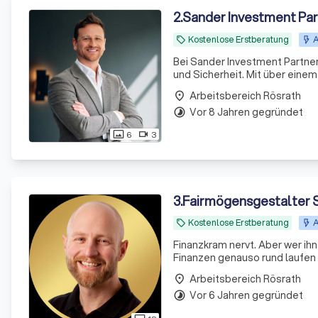
2
.
Sander Investment Pa
Kostenlose Erstberatung
A
local_offer
Bei Sander Investment Partners
und Sicherheit. Mit über ein
aus Experten bieten wir maßge
Arbeitsbereich Rösrath
place
Vor 8 Jahren gegründet
timelapse
6
3
photo_size_select_actual
videocam
3
.
Fairmögensgestalter S
Kostenlose Erstberatung
A
local_offer
Finanzkram nervt. Aber wer ihn
Finanzen genauso rund laufen 
Arbeitsbereich Rösrath
place
Vor 6 Jahren gegründet
timelapse