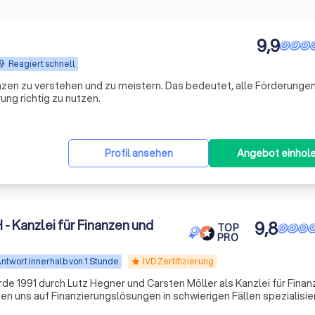
9,9
Reagiert schnell
nzen zu verstehen und zu meistern. Das bedeutet, alle Förderungen
ng richtig zu nutzen.
Profil ansehen
Angebot einhol
- Kanzlei für Finanzen und
9,8
TOP
PRO
ntwort innerhalb von 1 Stunde
IVD Zertifizierung
star
e 1991 durch Lutz Hegner und Carsten Möller als Kanzlei für Fina
n uns auf Finanzierungslösungen in schwierigen Fällen spezialisier
u tun, die häufig bei Ihrer Bank eine Kündigung oder Absage erhalte