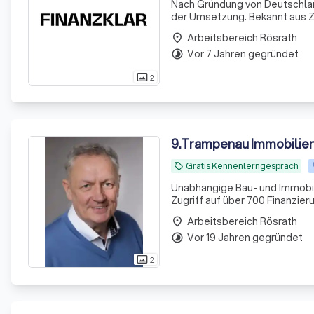
Nach Gründung von Deutschland
der Umsetzung. Bekannt aus Z
Arbeitsbereich Rösrath
place
Vor 7 Jahren gegründet
timelapse
2
photo_size_select_actual
9
.
Trampenau Immobilien
Gratis Kennenlerngespräch
local_offer
Unabhängige Bau- und Immobili
Zugriff auf über 700 Finanzie
Arbeitsbereich Rösrath
place
Vor 19 Jahren gegründet
timelapse
2
photo_size_select_actual