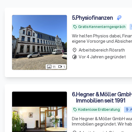
5
.
Physiofinanzen
Gratis Kennenlerngespräch
local_offer
Wir helfen Physios dabei, Fina
eigene Vorsorge und Absicheru
Arbeitsbereich Rösrath
place
Vor 4 Jahren gegründet
timelapse
11
1
photo_size_select_actual
videocam
6
.
Hegner & Möller GmbH 
Immobilien seit 1991
Kostenlose Erstberatung
A
local_offer
Die Hegner & Möller GmbH wurd
Immobilien gegründet. Wir habe
Täglich haben wir mit Kunden z