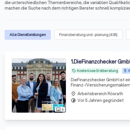
die unterschiedlichen Themenbereiche, die variablen Qualifikati
machen die Suche nach dem richtigen Berater schnell kompliziert
Immobilienfinanzierungen, Geldanlagen, Altersvorsorge und viele
und Umgebung.
Alle Dienstleistungen
Finanzberatung und -planung
(
435
)
1
.
DieFinanzchecker Gm
Kostenlose Erstberatung
A
local_offer
DieFinanzchecker GmbH ist ei
Finanz-/Versicherungsmaklern 
und zielorientierte Produkte a
Arbeitsbereich Rösrath
place
sind uns
Vor 5 Jahren gegründet
timelapse
9
photo_size_select_actual