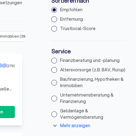
Sortieren nach
ussetzungen
Empfohlen
in Rösrath
Entfernung
Trustlocal-Score
 Immobilien
(
394
)
Unternehmensberatung & Finanzierung
(
403
)
Service
Finanzberatung und -planung
(279)
Altersvorsorge (z.B. BAV, Rürup)
Baufinanzierung, Hypotheken &
Immobilien
uelle
. Wir
Unternehmensberatung &
Finanzierung
Geldanlage &
en
Vermögensberatung
expand_more
Mehr anzeigen