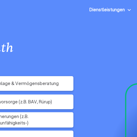
Dienstleistungen
ath
nlage & Vermögensberatung
vorsorge (z.B. BAV, Rürup)
herungen (z.B.
unfähigkeits-)