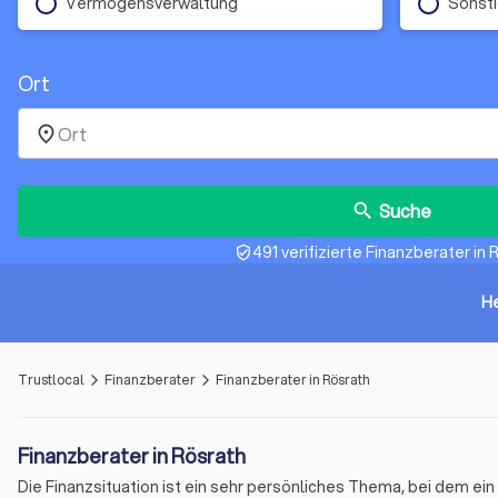
Vermögensverwaltung
Sonst
Ort
place
Suche
search
491 verifizierte Finanzberater in 
verified_user
H
Trustlocal
Finanzberater
Finanzberater in Rösrath
arrow_forward_ios
arrow_forward_ios
Finanzberater in Rösrath
Die Finanzsituation ist ein sehr persönliches Thema, bei dem e