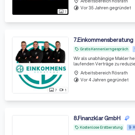
Arbeitsbereich Rösrath
place
Vor 35 Jahren gegründet
timelapse
7
photo_size_select_actual
7
.
Einkommensberatung
Gratis Kennenlerngespräch
local_offer
Wir als unabhängige Makler he
laufenden Verträge zu reduzie
Arbeitsbereich Rösrath
place
Vor 4 Jahren gegründet
timelapse
7
1
photo_size_select_actual
videocam
8
.
Finanzklar GmbH
Kostenlose Erstberatung
R
local_offer