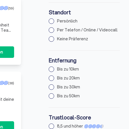
(59)
Standort
Persönlich
iheit
Per Telefon / Online / Videocall
n Team
edü
Keine Präferenz
en
Entfernung
Bis zu 10km
Bis zu 20km
(38)
Bis zu 30km
Bis zu 50km
it deine
Trustlocal-Score
8,5 und höher
en