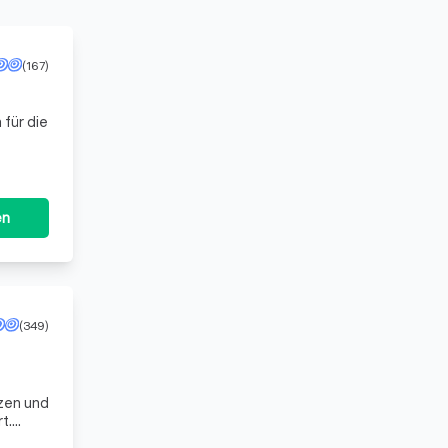
(167)
 für die
en
(349)
nzen und
t.
n.