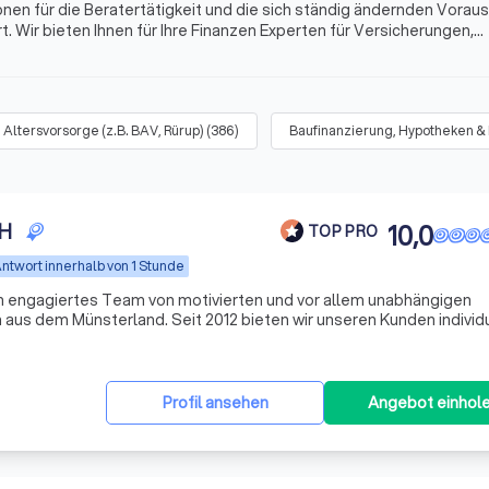
onen für die Beratertätigkeit und die sich ständig ändernden Vora
. Wir bieten Ihnen für Ihre Finanzen Experten für Versicherungen,
s mehr. Finden Sie jetzt mit Trustlocal den besten Finanzberater 
Altersvorsorge (z.B. BAV, Rürup)
(
386
)
Baufinanzierung, Hypotheken &
bH
10,0
TOP PRO
ntwort innerhalb von 1 Stunde
n engagiertes Team von motivierten und vor allem unabhängigen
aus dem Münsterland. Seit 2012 bieten wir unseren Kunden individ
n, wobei wir den Fokus auf Transparenz und Verständlichkeit setzen
Profil ansehen
Angebot einhol