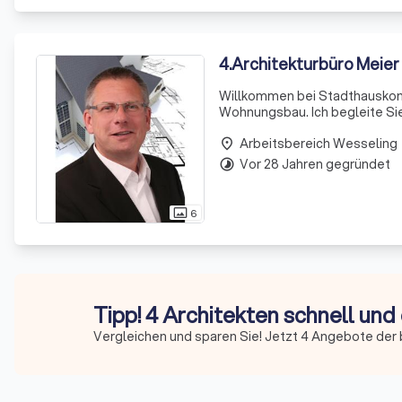
4
.
Architekturbüro Meier
Willkommen bei Stadthauskonz
Wohnungsbau. Ich begleite Sie 
der Kauf einer neuen Immobili
Arbeitsbereich Wesseling
Mit über 25
place
Vor 28 Jahren gegründet
timelapse
6
photo_size_select_actual
Tipp! 4 Architekten schnell und
Vergleichen und sparen Sie! Jetzt 4 Angebote der 