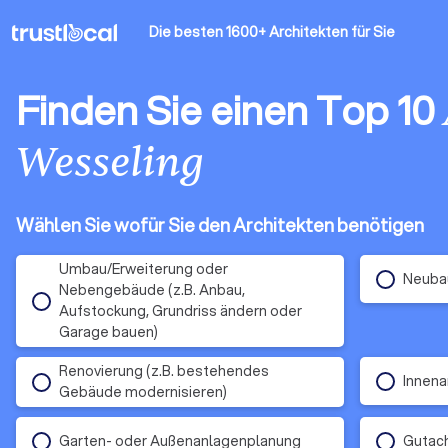
Die besten 1600+ Architekten
für Sie
Finden Sie einen Top 10
Wesseling
Wählen Sie wofür Sie den Architekten benötigen
Umbau/Erweiterung oder
Neubau
Nebengebäude (z.B. Anbau,
Aufstockung, Grundriss ändern oder
Garage bauen)
Renovierung (z.B. bestehendes
Innena
Gebäude modernisieren)
Garten- oder Außenanlagenplanung
Gutach