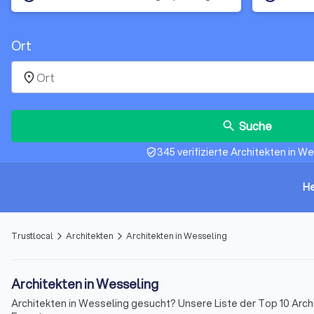
Ort
place
Suche
search
345 verifizierte Architekten in W
verified_user
He
Trustlocal
Architekten
Architekten in Wesseling
arrow_forward_ios
arrow_forward_ios
Architekten in Wesseling
Architekten in Wesseling gesucht? Unsere Liste der Top 10 Arc