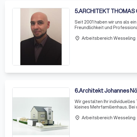
5
.
ARCHITEKT THOMAS
Seit 2001 haben wir uns als ei
Freundlichkeit und Professiona
Dienstleistungen, darunter Ne
Arbeitsbereich Wesseling
Experti
place
6
.
Architekt Johannes Nöb
Wir gestalten Ihr individuelles
kleines Mehrfamilienhaus. Bei
Alt und Neu. Nach dem Abriss 
Arbeitsbereich Wesseling
place