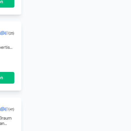
en
(25)
ertise,
 zur
en
(41)
oßraum
 an
r es