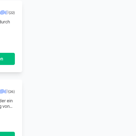
(22)
durch
 Unsere
en
(26)
der ein
g von