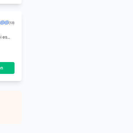
(13)
i es
ubaus.
en