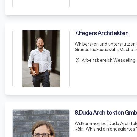
7
.
Fegers Architekten
Wir beraten und unterstützen 
Grundstücksauswahl, Machbarke
um fundierte Entscheidungen zu
Arbeitsbereich Wesseling
Aus
place
8
.
Duda Architekten Gm
Willkommen bei Duda Architek
Köln. Wir sind ein engagiertes
anspruchsvollen Bauprojekten 