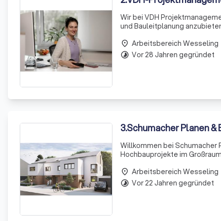
Wir bei VDH Projektmanagemen
und Bauleitplanung anzubiete
arbeitet Hand in Hand, um maß
Arbeitsbereich Wesseling
ansprechend
place
Vor 28 Jahren gegründet
timelapse
3
.
Schumacher Planen &
Willkommen bei Schumacher Pl
Hochbauprojekte im Großraum E
Architekturbüro und Generalu
Arbeitsbereich Wesseling
Bedürfnisse unserer Kunden
place
Vor 22 Jahren gegründet
timelapse