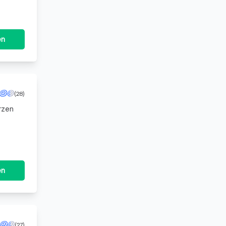
en
(28)
erzen
en
(27)