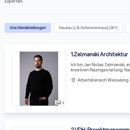
Experten.
Alle Dienstleistungen
Neubau (z.B. Einfamilienhaus)
(
267
)
1
.
Zelmanski Architektur
Ich bin Jan Niclas Zelmanski, e
kreativen Raumgestaltung. N
renommierten Peter Behrens Sc
Arbeitsbereich Wesseling
un
place
3
photo_size_select_actual
2
.
VDH-Projektmanagem