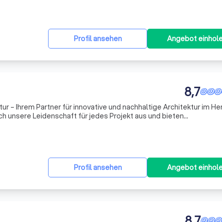
Profil ansehen
Angebot einhol
8,7
ur – Ihrem Partner für innovative und nachhaltige Architektur im H
ch unsere Leidenschaft für jedes Projekt aus und bieten
stungen für Einfamilienhäuser, Mehrfamilienhäuser, Praxen und
Profil ansehen
Angebot einhol
8,7