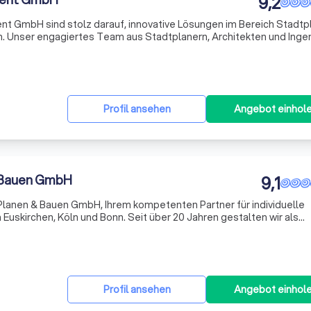
9,2
t GmbH sind stolz darauf, innovative Lösungen im Bereich Stadt
n. Unser engagiertes Team aus Stadtplanern, Architekten und Inge
geschneiderte Projekte zu realisieren, die sowohl ästhetisch
Profil ansehen
Angebot einhol
 Bauen GmbH
9,1
anen & Bauen GmbH, Ihrem kompetenten Partner für individuelle
uskirchen, Köln und Bonn. Seit über 20 Jahren gestalten wir als
nternehmer maßgeschneiderte Lösungen, die auf die spezifischen
Profil ansehen
Angebot einhol