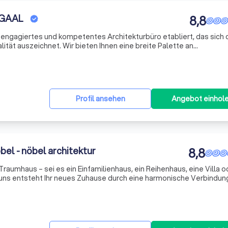
 GAAL
8,8
n engagiertes und kompetentes Architekturbüro etabliert, das sich 
lität auszeichnet. Wir bieten Ihnen eine breite Palette an
ubau, Modernisierung, Sanierung und individuelle Energieberatung.
Profil ansehen
Angebot einhol
el - nöbel architektur
8,8
 Traumhaus – sei es ein Einfamilienhaus, ein Reihenhaus, eine Villa o
 uns entsteht Ihr neues Zuhause durch eine harmonische Verbindun
des bestehenden Satteldaches schaffen wir vier funktional getren