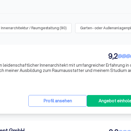
Innenarchitektur / Raumgestaltung
(
90
)
Garten- oder Außenanlagenp
9,2
in leidenschaftlicher Innenarchitekt mit umfangreicher Erfahrung in 
ach meiner Ausbildung zum Raumausstatter und meinem Studium a
hool of Arts in Düsseldorf habe ich wertvolle Kenntnisse in der P
Profil ansehen
Angebot einhol
ent GmbH