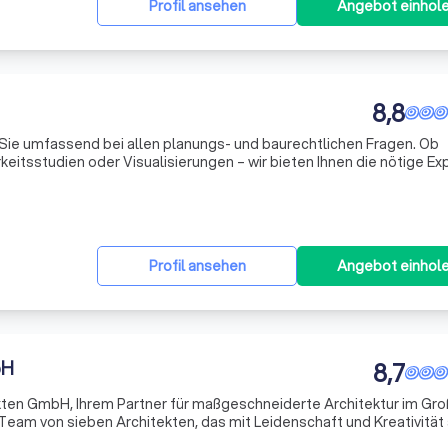
Profil ansehen
Angebot einhol
8,8
Sie umfassend bei allen planungs- und baurechtlichen Fragen. Ob
itsstudien oder Visualisierungen – wir bieten Ihnen die nötige Exp
 treffen. In jeder Phase des Projekts, von der Entwurfsplanung bis
Profil ansehen
Angebot einhol
bH
8,7
ten GmbH, Ihrem Partner für maßgeschneiderte Architektur im Gr
 Team von sieben Architekten, das mit Leidenschaft und Kreativität
arbeitet. Unser Ansatz basiert auf einem dialogischen Prozess, de