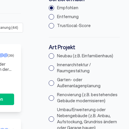
Empfohlen
Entfernung
Trustlocal-Score
lanung
(
44
)
Renovierung (z.B. bestehendes Gebäude modernisieren)
(
Art Projekt
(39)
Neubau (z.B. Einfamilienhaus)
der
Innenarchitektur /
n der
Raumgestaltung
lanung
Garten- oder
Außenanlagenplanung
Renovierung (z.B. bestehendes
en
Gebäude modernisieren)
Umbau/Erweiterung oder
Nebengebäude (z.B. Anbau,
Aufstockung, Grundriss ändern
oder Garage bauen)