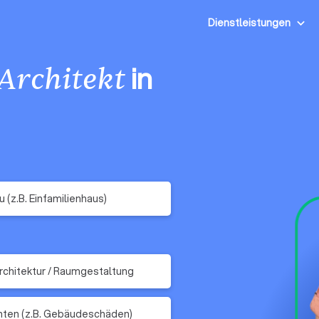
Dienstleistungen
in
Architekt
 (z.B. Einfamilienhaus)
rchitektur / Raumgestaltung
ten (z.B. Gebäudeschäden)