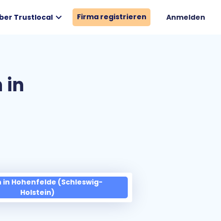
expand_more
Firma registrieren
ber Trustlocal
Anmelden
 in
 in Hohenfelde (Schleswig-
Holstein)