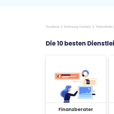
Trustlocal
Schleswig-Holstein
Hohenfelde (
arrow_forward_ios
arrow_forward_ios
Die 10 besten Dienst
Finanzberater