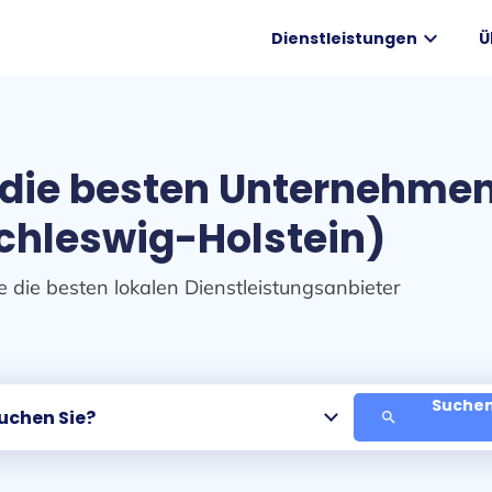
expand_more
Dienstleistungen
Ü
 die besten Unternehmen
chleswig-Holstein)
e die besten lokalen Dienstleistungsanbieter
Suchen
search