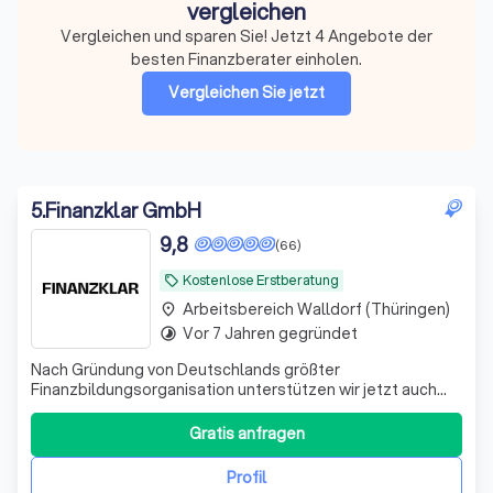
vergleichen
Vergleichen und sparen Sie! Jetzt 4 Angebote der
besten Finanzberater einholen.
Vergleichen Sie jetzt
5
.
Finanzklar GmbH
9,8
(66)
Kostenlose Erstberatung
local_offer
Arbeitsbereich Walldorf (Thüringen)
place
Vor 7 Jahren gegründet
timelapse
Nach Gründung von Deutschlands größter
Finanzbildungsorganisation unterstützen wir jetzt auch
bei der Umsetzung. Bekannt aus ZDF, ARD, RTL und vielen
weiteren Medien.
Gratis anfragen
Profil