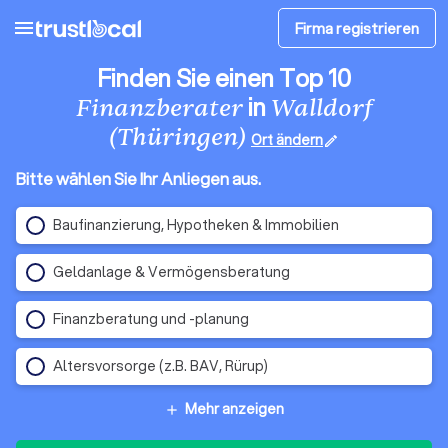
menu
Firma registrieren
Finden Sie einen Top 10
in
Finanzberater
Walldorf
(Thüringen)
Ort ändern
edit
Bitte wählen Sie Ihr Anliegen aus.
Baufinanzierung, Hypotheken & Immobilien
Geldanlage & Vermögensberatung
Finanzberatung und -planung
Altersvorsorge (z.B. BAV, Rürup)
Mehr anzeigen
add