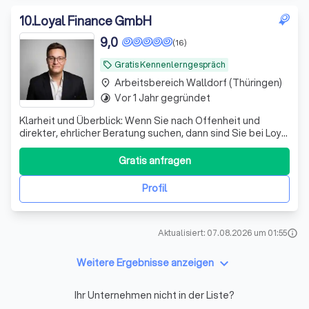
10
.
Loyal Finance GmbH
9,0
(16)
Gratis Kennenlerngespräch
local_offer
Arbeitsbereich Walldorf (Thüringen)
place
Vor 1 Jahr gegründet
timelapse
Klarheit und Überblick: Wenn Sie nach Offenheit und
direkter, ehrlicher Beratung suchen, dann sind Sie bei Loyal
Finance richtig.
Gratis anfragen
Profil
Aktualisiert: 07.08.2026 um 01:55
info
keyboard_arrow_down
Weitere Ergebnisse anzeigen
Ihr Unternehmen nicht in der Liste?