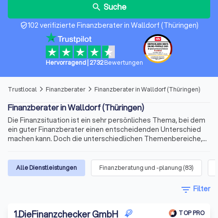
Suche
search
102 verifizierte Finanzberater in Walldorf (Thüringen)
verified_user
Hervorragend
|
2732
Bewertungen
Trustlocal
Finanzberater
Finanzberater in Walldorf (Thüringen)
arrow_forward_ios
arrow_forward_ios
Finanzberater in Walldorf (Thüringen)
Die Finanzsituation ist ein sehr persönliches Thema, bei dem
ein guter Finanzberater einen entscheidenden Unterschied
machen kann. Doch die unterschiedlichen Themenbereiche,
die variablen Qualifikationen für die Beratertätigkeit und die
sich ständig ändernden Voraussetzungen machen die Suche
nach dem richtigen Berater schnell kompliziert. Wir bieten
Alle Dienstleistungen
Finanzberatung und -planung
(
83
)
Ihnen für Ihre Finanzen Experten für Versicherungen,
Immobilienfinanzierungen, Geldanlagen, Altersvorsorge und
filter_list
Filter
vieles mehr. Finden Sie jetzt mit Trustlocal den besten
Finanzberater in Walldorf (Thüringen) und Umgebung.
1
.
DieFinanzchecker GmbH
TOP PRO