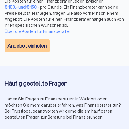
Versicherungen, Altersvorsorge,
Die Kosten für einen Finanzberater liegen zwischen
€
100
,-
und
€
150
,-
pro Stunde. Ein Finanzberater kann seine
Vermögensplanung und mehr
Preise selbst festlegen, fragen Sie also vorher nach einem
Die komplexe Welt der Finanzen wird mit dem richtigen
Angebot. Die Kosten für einen Finanzberater hängen auch von
Finanzberater an Ihrer Seite zu einem Segen für Ihr
Ihren spezifischen Wünschen ab.
Vermögen. Seriosität, Zuverlässigkeit, Fachkenntnisse zu
Über die Kosten für Finanzberater
Besonderheiten und sich ändernde Vorgaben in der Branche
sind daher die maßgeblichen Aspekte, die Sie bei der Wahl
Angebot einholen
der passenden Finanzberatung in Walldorf (Thüringen)
berücksichtigen sollten. Mit transparenten Informationen zum
Leistungsportfolio, persönlicher Vorstellung und echten
Bewertungen zur Kundenzufriedenheit bei Trustlocal
erleichtern Sie sich die Suche bei der Auswahl.
Häufig gestellte Fragen
Wann lohnt sich ein Finanzberater?
Haben Sie Fragen zu Finanzberatern in Walldorf oder
Die Frage, ab wann sich die Dienste eines Finanzberaters
möchten Sie mehr darüber erfahren, was Finanzberater tun?
lohnen, hängt von verschiedenen individuellen Faktoren ab.
Bei Trustlocal beantworten wir gerne die am häufigsten
Die Verwaltung von Finanzen erfordert Zeit, Fachwissen und
gestellten Fragen zur Beratung bei Finanzierungen.
Kontinuität. Ein Finanzberater in Walldorf (Thüringen) kann
diese Aufgaben effizient übernehmen und Sie von der