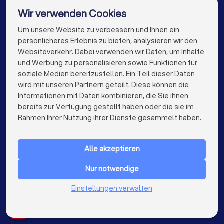
Finanzberater in München
Finanzberater in Köln
Wir verwenden Cookies
Finanzberater in Frankfurt am Main
Um unsere Website zu verbessern und Ihnen ein
Die besten Finanzberater für Sie
persönlicheres Erlebnis zu bieten, analysieren wir den
Finanzberater in Stuttgart
Websiteverkehr. Dabei verwenden wir Daten, um Inhalte
info@trustlocal.de
und Werbung zu personalisieren sowie Funktionen für
Finanzberater in Düsseldorf
soziale Medien bereitzustellen. Ein Teil dieser Daten
wird mit unseren Partnern geteilt. Diese können die
Finanzberater in Dortmund
Finanzberater in Essen
Informationen mit Daten kombinieren, die Sie ihnen
bereits zur Verfügung gestellt haben oder die sie im
Finanzberater in Bremen
Finanzberater in Nürnberg
keyboard_arrow_down
FÜR PRIVATPERSONEN
Rahmen Ihrer Nutzung ihrer Dienste gesammelt haben.
Finanzberater in Dresden
keyboard_arrow_down
FÜR FIRMEN
Finanzberater in Hannover
Finanzberater in Leipzig
Alle akzeptieren
keyboard_arrow_down
ÜBER TRUSTLOCAL
Finanzberater in Duisburg
Finanzberater in Bochum
Nur notwendige
LAND
Niederlande
Einstellungen verwalten
Finanzberater in Wuppertal
Belgien
Deutschland
Finanzberater in Bielefeld
Finanzberater in Bonn
Spanien