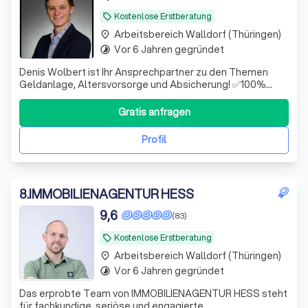
Kostenlose Erstberatung
local_offer
Arbeitsbereich Walldorf (Thüringen)
place
Vor 6 Jahren gegründet
timelapse
Denis Wolbert ist Ihr Ansprechpartner zu den Themen
Geldanlage, Altersvorsorge und Absicherung! ✅100%
unabhängig ✅Hohe Fachkompetenz ✅Digital & schnell
Gratis anfragen
Profil
8
.
IMMOBILIENAGENTUR HESS
9,6
(83)
Kostenlose Erstberatung
local_offer
Arbeitsbereich Walldorf (Thüringen)
place
Vor 6 Jahren gegründet
timelapse
Das erprobte Team von IMMOBILIENAGENTUR HESS steht
für fachkundige, seriöse und engagierte