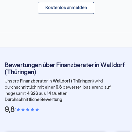
Kostenlos anmelden
Bewertungen über Finanzberater in Walldorf
(Thüringen)
Unsere
Finanzberater
in
Walldorf (Thüringen)
wird
durchschnittlich mit einer
9,8
bewertet, basierend auf
insgesamt
4.326
aus
14
Quellen
Durchschnittliche Bewertung
9,8
•
star
star
star
star
star