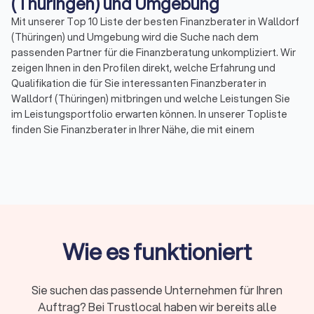
(Thüringen) und Umgebung
Mit unserer Top 10 Liste der besten Finanzberater in Walldorf
(Thüringen) und Umgebung wird die Suche nach dem
passenden Partner für die Finanzberatung unkompliziert. Wir
zeigen Ihnen in den Profilen direkt, welche Erfahrung und
Qualifikation die für Sie interessanten Finanzberater in
Walldorf (Thüringen) mitbringen und welche Leistungen Sie
im Leistungsportfolio erwarten können. In unserer Topliste
finden Sie Finanzberater in Ihrer Nähe, die mit einem
Durchschnittsscore von 8.4 bewertet wurden. Durch echte
Kundenbewertungen erhalten Sie zudem direkt
Informationen zu gebuchten Leistungen und der
Zufriedenheit der Kunden.
Sortieren Sie unsere Topliste mit wenigen Mouseklicks, um
spezialisierte Experten für Ihr Themenfeld in der
Finanzberatung zu finden. So können Sie Spezialisten für
Wie es funktioniert
Versicherungen, für Rente & Altersvorsorge, für
Baufinanzierung, Geldanlagen & Vermögensberatung oder für
die Unternehmensberatung auf einen Blick aussuchen und die
Sie suchen das passende Unternehmen für Ihren
besten Finanzberater in Walldorf (Thüringen) und Umgebung
Auftrag? Bei Trustlocal haben wir bereits alle