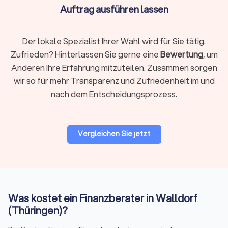
wenigsten Menschen für den Erhalt des Lebensstandards
Auftrag ausführen lassen
ausreicht. Lassen Sie sich bei der Altersvorsorge von den
richtigen Finanzberatern in Walldorf (Thüringen) unterstützen.
Der lokale Spezialist Ihrer Wahl wird für Sie tätig.
Zufrieden? Hinterlassen Sie gerne eine
Bewertung
, um
Unternehmensberatung & Finanzierung
Anderen Ihre Erfahrung mitzuteilen. Zusammen sorgen
Die Finanzierung von Unternehmen und Finanzfragen im
wir so für mehr Transparenz und Zufriedenheit im und
Rahmen der Unternehmensberatung ist ein anspruchsvolles
nach dem Entscheidungsprozess.
Themenfeld, bei dem ein spezialisierter Finanzberater die
einzig richtige Wahl ist. Erfahren Sie auf einen Blick, wer als
Finanzberater für Sie und Ihr Unternehmen in Frage kommt,
um auch komplexe Situationen mit dem passenden Partner
Vergleichen Sie jetzt
optimal zu meistern.
Auf Trustlocal können Sie Ihre Bedürfnisse beschreiben und
erklären, damit qualifizierte und kompetente Finanzberater in
Walldorf (Thüringen) Ihnen maßgeschneiderte Angebote
anbieten können.
Was kostet ein Finanzberater in Walldorf
(Thüringen)?
Finanzberatung in Walldorf (Thüringen):