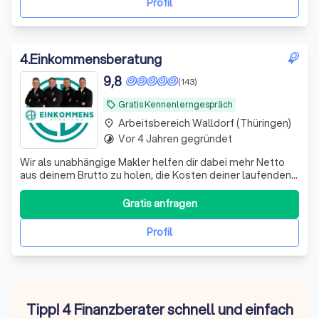
Profil
4
.
Einkommensberatung
9,8
(143)
Gratis Kennenlerngespräch
local_offer
Arbeitsbereich Walldorf (Thüringen)
place
Vor 4 Jahren gegründet
timelapse
Wir als unabhängige Makler helfen dir dabei mehr Netto
aus deinem Brutto zu holen, die Kosten deiner laufenden
Verträge zu reduzieren und deine Rentenlücke zu
schließen.
Gratis anfragen
Profil
Tipp! 4 Finanzberater schnell und einfach