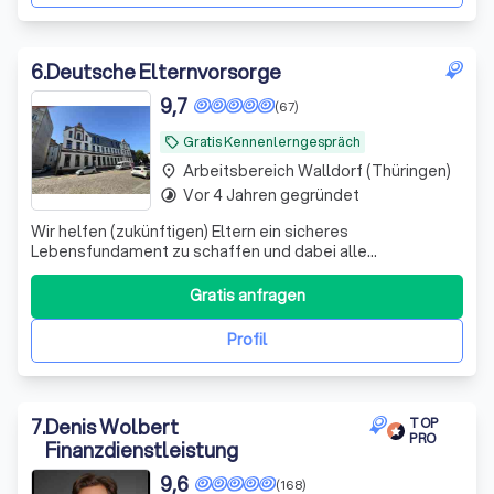
6
.
Deutsche Elternvorsorge
9,7
(67)
Gratis Kennenlerngespräch
local_offer
Arbeitsbereich Walldorf (Thüringen)
place
Vor 4 Jahren gegründet
timelapse
Wir helfen (zukünftigen) Eltern ein sicheres
Lebensfundament zu schaffen und dabei alle
Steuervorteile zu nutzen, die dir zustehen.
Gratis anfragen
Profil
7
.
Denis Wolbert
TOP
PRO
Finanzdienstleistung
9,6
(168)