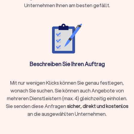
unabhängige Berater für Sie tätig werden:
Versicherungen
Unternehmen Ihnen am besten gefällt.
Baufinanzierung, Hypotheken & Immobilien
Vermögensverwaltung, Finanzplanung & -beratung
Rente & Altersvorsorge
Unternehmensberatung & Finanzierung
Versicherungen
Der Finanzberater für Versicherungen weiß durch die
Schilderung Ihrer Lebens- und Finanzsituation die besten
Beschreiben Sie Ihren Auftrag
Absicherungen zu gewährleisten. Ob
Berufsunfähigkeitsversicherung, Hausrat oder
Tierhalterhaftpflicht: Bei einem unabhängigen
Mit nur wenigen Klicks können Sie genau festlegen,
Versicherungsberater in Walldorf (Thüringen) sind Sie in den
wonach Sie suchen. Sie können auch Angebote von
besten Händen.
mehreren Dienstleistern (max. 4) gleichzeitig einholen.
Sie senden diese Anfragen
sicher, direkt und kostenlos
an die ausgewählten Unternehmen.
Baufinanzierung, Hypotheken & Immobilien
Finanzierungen rund um Immobilienkauf, Immobilienverkauf
und deren Unterhaltung stellen schnell vor