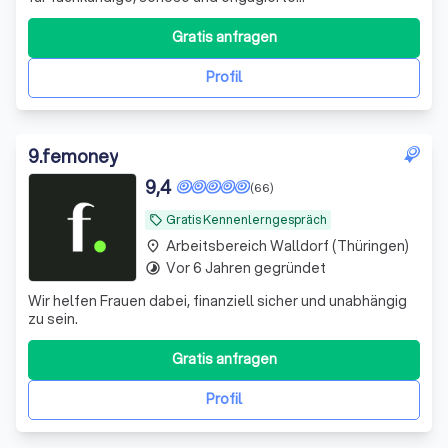
Vermittlungsarbeit. Wir führen Verkäufer und Käufer,
Vermieter und Mieter zusammen - zum Wohle aller
Gratis anfragen
Beteiligten. Hinter dem Gründer, Stanley Hess, steht ein
Team aus erfahrenen und qualifizierten Immobiliene
Profil
9
.
femoney
9,4
(66)
Gratis Kennenlerngespräch
local_offer
Arbeitsbereich Walldorf (Thüringen)
place
Vor 6 Jahren gegründet
timelapse
Wir helfen Frauen dabei, finanziell sicher und unabhängig
zu sein.
Gratis anfragen
Profil