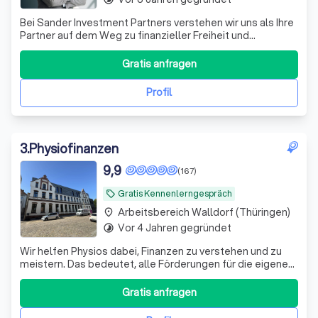
Bei Sander Investment Partners verstehen wir uns als Ihre
Partner auf dem Weg zu finanzieller Freiheit und
Sicherheit. Mit über einem Jahrzehnt Erfahrung im
Investmentbereich und einem engagierten Team aus
Gratis anfragen
Experten bieten wir maßgeschneiderte Anlagestrategien,
die perfekt auf Ihre individuellen Bedü
Profil
3
.
Physiofinanzen
9,9
(167)
Gratis Kennenlerngespräch
local_offer
Arbeitsbereich Walldorf (Thüringen)
place
Vor 4 Jahren gegründet
timelapse
Wir helfen Physios dabei, Finanzen zu verstehen und zu
meistern. Das bedeutet, alle Förderungen für die eigene
Vorsorge und Absicherung richtig zu nutzen.
Gratis anfragen