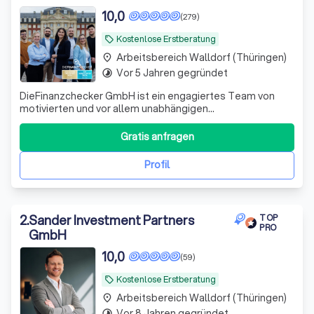
10,0
(279)
Kostenlose Erstberatung
local_offer
Arbeitsbereich Walldorf (Thüringen)
place
Vor 5 Jahren gegründet
timelapse
DieFinanzchecker GmbH ist ein engagiertes Team von
motivierten und vor allem unabhängigen
Finanz-/Versicherungsmaklern aus dem Münsterland. Seit
2012 bieten wir unseren Kunden individuelle und
Gratis anfragen
zielorientierte Produkte an, wobei wir den Fokus auf
Transparenz und Verständlichkeit setzen. Wir sind uns
Profil
2
.
Sander Investment Partners
TOP
PRO
GmbH
10,0
(59)
Kostenlose Erstberatung
local_offer
Arbeitsbereich Walldorf (Thüringen)
place
Vor 8 Jahren gegründet
timelapse