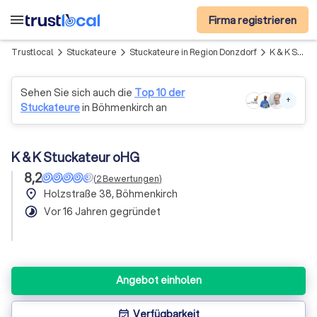
menu
Firma registrieren
Trustlocal
Stuckateure
Stuckateure in Region Donzdorf
K & K Stuckateur oHG
arrow_forward_ios
arrow_forward_ios
arrow_forward_ios
Sehen Sie sich auch die
Top 10 der
+
Stuckateure
in Böhmenkirch an
K & K Stuckateur oHG
8,2
(
2
Bewertungen
)
place
Holzstraße 38, Böhmenkirch
timelapse
Vor 16 Jahren gegründet
Angebot einholen
Verfügbarkeit
event_available