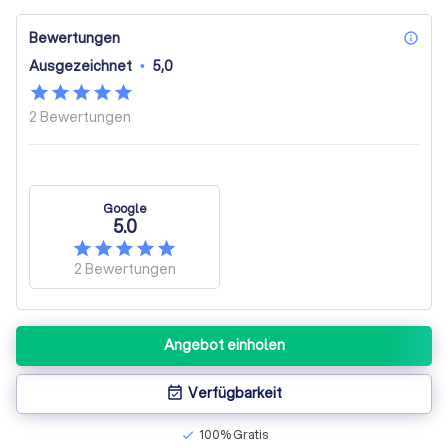
Bewertungen
inf
Ausgezeichnet
•
5,0
2
Bewertungen
Google
5.0
2
Bewertungen
Angebot einholen
Verfügbarkeit
event_available
100% Gratis
check