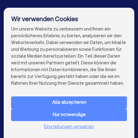
Stuckateure in Dresden
Stuckateure in Hannover
Stuckateure in Leipzig
Stuckateure in Duisburg
Wir verwenden Cookies
Stuckateure in Bochum
Stuckateure in Wuppertal
Um unsere Website zu verbessern und Ihnen ein
Die besten Unternehmen für Sie
persönlicheres Erlebnis zu bieten, analysieren wir den
Stuckateure in Bielefeld
Stuckateure in Bonn
Websiteverkehr. Dabei verwenden wir Daten, um Inhalte
info@trustlocal.de
und Werbung zu personalisieren sowie Funktionen für
Stuckateure in Münster
soziale Medien bereitzustellen. Ein Teil dieser Daten
wird mit unseren Partnern geteilt. Diese können die
Informationen mit Daten kombinieren, die Sie ihnen
bereits zur Verfügung gestellt haben oder die sie im
keyboard_arrow_down
FÜR PRIVATPERSONEN
Rahmen Ihrer Nutzung ihrer Dienste gesammelt haben.
keyboard_arrow_down
FÜR FIRMEN
Alle akzeptieren
keyboard_arrow_down
ÜBER TRUSTLOCAL
Nur notwendige
LAND
Niederlande
Einstellungen verwalten
Belgien
Deutschland