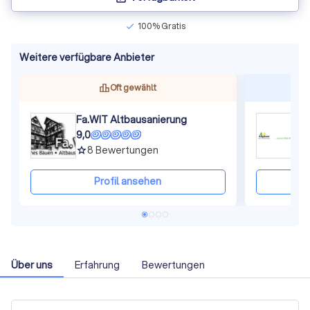
100% Gratis
check
Weitere verfügbare Anbieter
Oft gewählt
Fa.WIT Altbausanierung
9,0
7
8
Bewertungen
grade
gra
Profil ansehen
Über uns
Erfahrung
Bewertungen