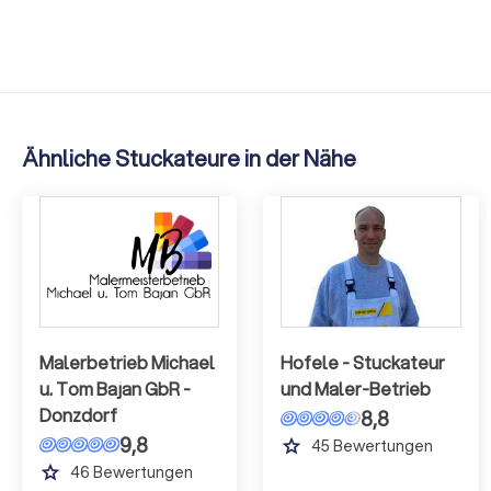
Ähnliche Stuckateure in der Nähe
Malerbetrieb Michael
Hofele - Stuckateur
u. Tom Bajan GbR -
und Maler-Betrieb
Donzdorf
8,8
9,8
grade
45
Bewertungen
grade
46
Bewertungen