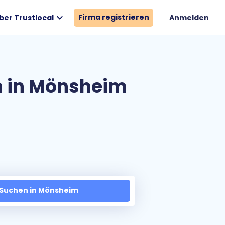
expand_more
Firma registrieren
ber Trustlocal
Anmelden
n in Mönsheim
Suchen in Mönsheim