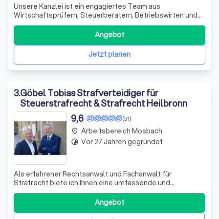
Unsere Kanzlei ist ein engagiertes Team aus
Wirtschaftsprüfern, Steuerberatern, Betriebswirten und
Fachanwälten. Seit 1995 unterstützen wir unsere
Mandanten erfolgreich in schwierigen Finanzsituationen.
Angebot
Wir sehen uns nicht nur als Ansprechpartner, sondern auch
als Ratgeber und Umsetzer von Lösungen.
Jetzt planen
3
.
Göbel Tobias Strafverteidiger für
Steuerstrafrecht & Strafrecht Heilbronn
9,6
(51)
Arbeitsbereich Mosbach
place
Vor 27 Jahren gegründet
timelapse
Als erfahrener Rechtsanwalt und Fachanwalt für
Strafrecht biete ich Ihnen eine umfassende und
kompetente Rechtsberatung. Mein Name ist Tobias
Göbel und ich habe mich auf die Bereiche Strafrecht,
Angebot
Wirtschaftsstrafrecht und Steuerstrafrecht spezialisiert.
In schwierigen Situationen stehe ich Ihnen mit