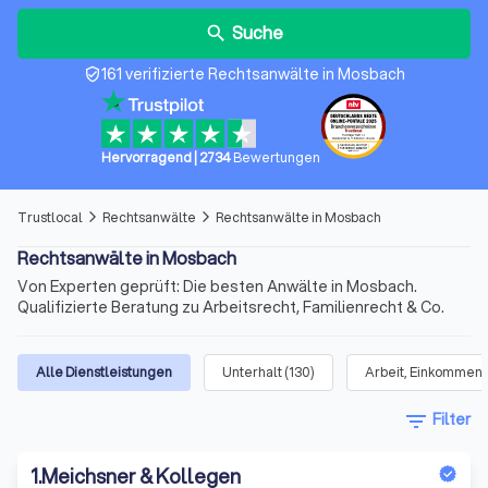
Suche
search
161 verifizierte Rechtsanwälte in Mosbach
verified_user
Hervorragend
|
2734
Bewertungen
Trustlocal
Rechtsanwälte
Rechtsanwälte in Mosbach
arrow_forward_ios
arrow_forward_ios
Rechtsanwälte in Mosbach
Von Experten geprüft: Die besten Anwälte in Mosbach.
Qualifizierte Beratung zu Arbeitsrecht, Familienrecht & Co.
Alle Dienstleistungen
Unterhalt
(
130
)
Arbeit, Einkommen 
filter_list
Filter
1
.
Meichsner & Kollegen