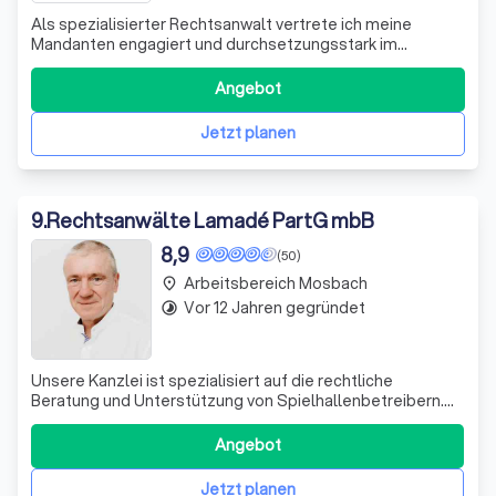
Als spezialisierter Rechtsanwalt vertrete ich meine
Mandanten engagiert und durchsetzungsstark im
Strafrecht, Ordnungswidrigkeitenrecht sowie im
Wirtschafts- und Steuerstrafrecht. Privatpersonen wie
Angebot
Unternehmer berate und verteidige ich in allen Phasen
des Verfahrens - von der ersten Anhörung bis z
Jetzt planen
9
.
Rechtsanwälte Lamadé PartG mbB
8,9
(50)
Arbeitsbereich Mosbach
place
Vor 12 Jahren gegründet
timelapse
Unsere Kanzlei ist spezialisiert auf die rechtliche
Beratung und Unterstützung von Spielhallenbetreibern.
Wir wissen, dass jede Spielhalle eine einzigartige
Einzelfallsituation darstellt und erfordern daher eine
Angebot
individuelle Betrachtung und Bewertung. Unser Ziel ist es,
rechtlich korrekte und zeitna
Jetzt planen