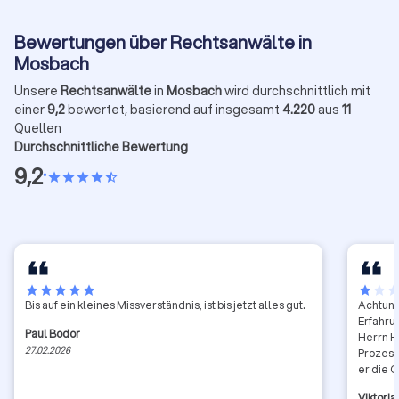
Bewertungen über Rechtsanwälte in
Mosbach
Unsere
Rechtsanwälte
in
Mosbach
wird durchschnittlich mit
einer
9,2
bewertet, basierend auf insgesamt
4.220
aus
11
Quellen
Durchschnittliche Bewertung
9,2
•
star
star
star
star
star_half
star
star
star
star
star
star
star
sta
Bis auf ein kleines Missverständnis, ist bis jetzt alles gut.
Achtung
Erfahru
Paul Bodor
Herrn H
27.02.2026
Prozess
er die 
ein wei
Viktoria