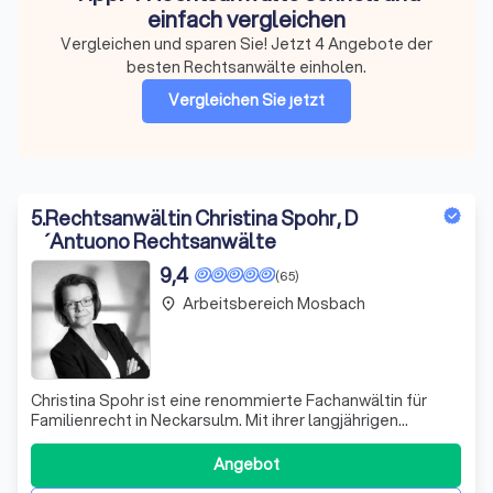
einfach vergleichen
Vergleichen und sparen Sie! Jetzt 4 Angebote der
besten Rechtsanwälte einholen.
Vergleichen Sie jetzt
5
.
Rechtsanwältin Christina Spohr, D
´Antuono Rechtsanwälte
9,4
(65)
Arbeitsbereich Mosbach
place
Christina Spohr ist eine renommierte Fachanwältin für
Familienrecht in Neckarsulm. Mit ihrer langjährigen
Erfahrung und ihrem umfangreichen Fachwissen hat sie
sich einen exzellenten Ruf in der Region erarbeitet. Als
Angebot
Fachanwältin für Familienrecht ist Christina Spohr auf