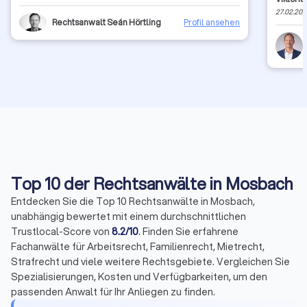
zusätzl
27.02.20
Mandats
Rechtsanwalt Seán Hörtling
Profil ansehen
für ein 
versend
leisten
konnte.
einer R
meiner 
Sicht D
empfand
kann ih
Mandant
ähnlich
Top 10 der Rechtsanwälte in Mosbach
Entdecken Sie die Top 10 Rechtsanwälte in Mosbach,
unabhängig bewertet mit einem durchschnittlichen
Trustlocal-Score von
8.2/10
. Finden Sie erfahrene
Fachanwälte für Arbeitsrecht, Familienrecht, Mietrecht,
Strafrecht und viele weitere Rechtsgebiete. Vergleichen Sie
Spezialisierungen, Kosten und Verfügbarkeiten, um den
passenden Anwalt für Ihr Anliegen zu finden.