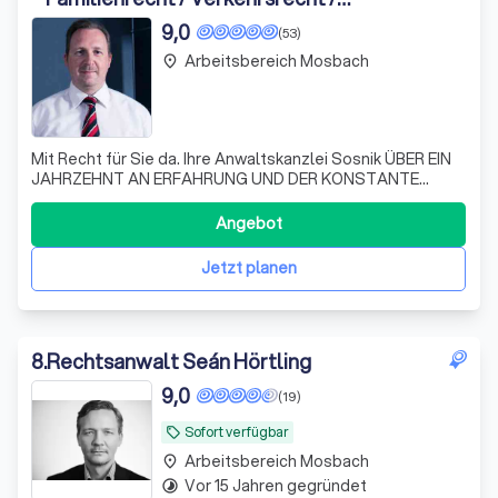
Arbeitsrecht
9,0
(53)
Arbeitsbereich Mosbach
place
Mit Recht für Sie da. Ihre Anwaltskanzlei Sosnik ÜBER EIN
JAHRZEHNT AN ERFAHRUNG UND DER KONSTANTE
AUSBAU MEINER FACHLICHEN SOWIE RECHTLICHEN
KOMPETENZ FÜHREN DAZU, DASS MEINE MANDANTEN
Angebot
MIT QUALITATIV HOCHWERTIGER LEISTUNG RUNDUM
VERTRETEN WERDEN. DAFÜR STEHE ICH MIT MEINEM
Jetzt planen
NAMEN. - Bernhard Sosnik
8
.
Rechtsanwalt Seán Hörtling
9,0
(19)
Sofort verfügbar
local_offer
Arbeitsbereich Mosbach
place
Vor 15 Jahren gegründet
timelapse