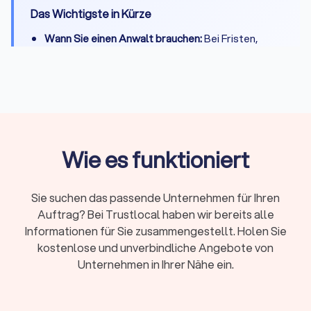
Das Wichtigste in Kürze
Wann Sie einen Anwalt brauchen:
Bei Fristen,
komplexen Fällen, Gerichtsverfahren oder hohen
Risiken
Erstberatung:
Gesetzlich begrenzt auf maximal
226,10 Euro, viele Kanzleien bieten 15-20 Minuten
kostenlos
Fachanwalt:
24 Spezialisierungen in Deutschland,
Wie es funktioniert
nachgewiesene Expertise durch Fortbildungen
Kosten:
RVG-Gebühren, Stundensätze (180-350
Sie suchen das passende Unternehmen für Ihren
Euro) oder Pauschalpreise je nach Fall
Auftrag? Bei Trustlocal haben wir bereits alle
Rechtsschutz:
Prüfen Sie Versicherungsschutz
Informationen für Sie zusammengestellt. Holen Sie
oder Prozesskostenhilfe bei geringem
kostenlose und unverbindliche Angebote von
Einkommen
Unternehmen in Ihrer Nähe ein.