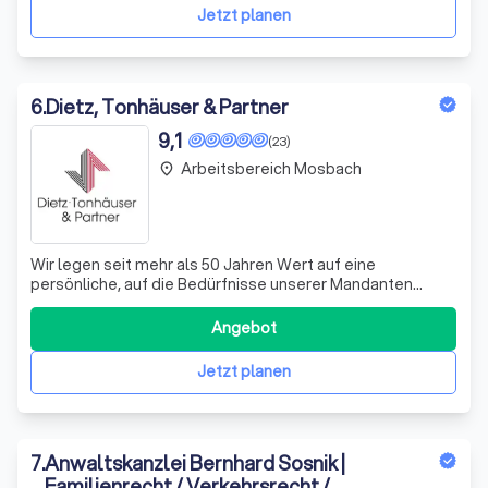
sämtliche rechtlichen Belang
Jetzt planen
6
.
Dietz, Tonhäuser & Partner
9,1
(23)
Arbeitsbereich Mosbach
place
Wir legen seit mehr als 50 Jahren Wert auf eine
persönliche, auf die Bedürfnisse unserer Mandanten
zugeschnittene Beratung. Sie dürfen auf unsere
kompetente und zuverlässige Zusammenarbeit
Angebot
vertrauen.
Jetzt planen
7
.
Anwaltskanzlei Bernhard Sosnik |
Familienrecht / Verkehrsrecht /