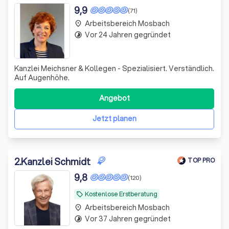
9,9
(71)
Arbeitsbereich Mosbach
place
Vor 24 Jahren gegründet
timelapse
Kanzlei Meichsner & Kollegen - Spezialisiert. Verständlich.
Auf Augenhöhe.
Angebot
Jetzt planen
2
.
Kanzlei Schmidt
TOP PRO
9,8
(120)
Kostenlose Erstberatung
local_offer
Arbeitsbereich Mosbach
place
Vor 37 Jahren gegründet
timelapse