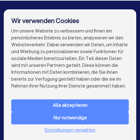
Diese Fragen sollten Sie stellen
Rechtsanwälte in Weinsberg
Rechtsanwälte in Neckargemünd
Wir verwenden Cookies
✓
Haben Sie Erfahrung mit ähnlichen Fällen?
Rechtsanwälte in Obersulm
Um unsere Website zu verbessern und Ihnen ein
Die besten Rechtsanwälte für Sie
persönlicheres Erlebnis zu bieten, analysieren wir den
✓
Rechtsanwälte in Berlin
Rechtsanwälte in Hamburg
Wie schätzen Sie meine Erfolgsaussichten ein?
Websiteverkehr. Dabei verwenden wir Daten, um Inhalte
info@trustlocal.de
und Werbung zu personalisieren sowie Funktionen für
Rechtsanwälte in München
Rechtsanwälte in Köln
✓
soziale Medien bereitzustellen. Ein Teil dieser Daten
Welche Strategie empfehlen Sie?
wird mit unseren Partnern geteilt. Diese können die
Rechtsanwälte in Frankfurt am Main
Informationen mit Daten kombinieren, die Sie ihnen
✓
Mit welchen Kosten muss ich insgesamt rechnen
bereits zur Verfügung gestellt haben oder die sie im
Rechtsanwälte in Stuttgart
keyboard_arrow_down
(Anwaltskosten, Gerichtskosten, Risiko der
FÜR PRIVATPERSONEN
Rahmen Ihrer Nutzung ihrer Dienste gesammelt haben.
Gegenseite)?
Rechtsanwälte in Düsseldorf
keyboard_arrow_down
FÜR FIRMEN
✓
Gibt es Fristen, die ich beachten muss?
Rechtsanwälte in Dortmund
Alle akzeptieren
keyboard_arrow_down
ÜBER TRUSTLOCAL
Rechtsanwälte in Essen
Rechtsanwälte in Bremen
Nur notwendige
✓
LAND
Wie läuft die Kommunikation ab und wie schnell
Niederlande
kann ich mit Antworten rechnen?
Rechtsanwälte in Nürnberg
Einstellungen verwalten
Belgien
Deutschland