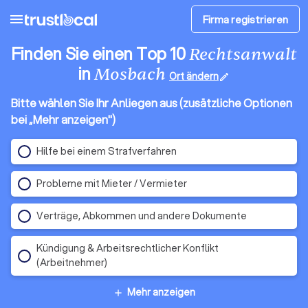
menu
Firma registrieren
Finden Sie einen Top 10
Rechtsanwalt
in
Mosbach
Ort ändern
edit
Bitte wählen Sie Ihr Anliegen aus (zusätzliche Optionen
bei „Mehr anzeigen")
Hilfe bei einem Strafverfahren
Probleme mit Mieter / Vermieter
Verträge, Abkommen und andere Dokumente
Kündigung & Arbeitsrechtlicher Konflikt
(Arbeitnehmer)
Mehr anzeigen
add