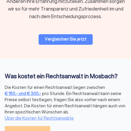
Anderen Ihre Erfahrung mitzuteilen. Zusammen sorgen
Regionale oder überregionale Suche
wir so für mehr Transparenz und Zufriedenheit im und
Für viele Mandate ist ein Anwalt in Ihrer Nähe praktisch,
nach dem Entscheidungsprozess.
insbesondere wenn persönliche Treffen oder
Gerichtstermine vor Ort anstehen. Bei hochspezialisierten
Fragen kann auch ein überregionaler Experte sinnvoll sein, da
viel Kommunikation heute digital abläuft.
Vergleichen Sie jetzt
Bewertungen prüfen
Bei Trustlocal finden Sie alle relevanten Bewertungen
gebündelt an einem Ort. Wir sammeln
Was kostet ein Rechtsanwalt in Mosbach?
Mandantenbewertungen von verschiedenen Plattformen und
fassen sie in einem übersichtlichen Trustlocal Score
Die Kosten für einen Rechtsanwalt liegen zwischen
zusammen. So sehen Sie auf einen Blick, wie andere
€
180
,-
und
€
300
,-
pro Stunde. Ein Rechtsanwalt kann seine
Mandanten die Kommunikation, Erfolgsquote und Betreuung
Preise selbst festlegen, fragen Sie also vorher nach einem
bewerten, ohne verschiedene Websites durchsuchen zu
Angebot. Die Kosten für einen Rechtsanwalt hängen auch von
müssen.
Ihren spezifischen Wünschen ab.
Über die Kosten für Rechtsanwälte
Erstberatung nutzen