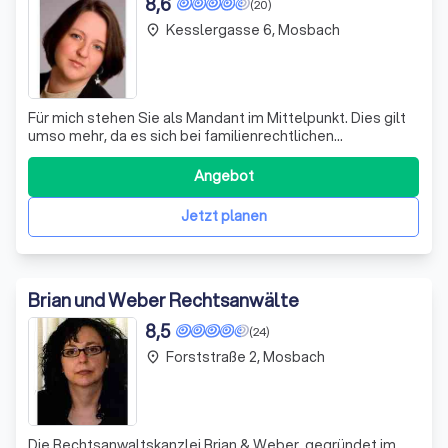
8,6
(20)
Kesslergasse 6, Mosbach
place
Für mich stehen Sie als Mandant im Mittelpunkt. Dies gilt
umso mehr, da es sich bei familienrechtlichen
Streitigkeiten um sehr persönliche Angelegenheiten
handelt, die eine vertrauensvolle Zusammenarbeit von
Angebot
Anwalt und Mandant erfordert.
Jetzt planen
Brian und Weber Rechtsanwälte
8,5
(24)
Forststraße 2, Mosbach
place
Die Rechtsanwaltskanzlei Brian & Weber, gegründet im