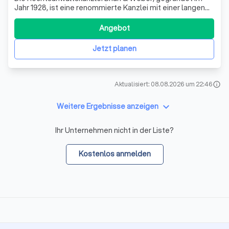
Jahr 1928, ist eine renommierte Kanzlei mit einer langen
Tradition. Unser Team, bestehend aus den
Rechtsanwälten Otto Brian, Marcus Weber und Christiane
Angebot
Weber, bietet Ihnen eine umfassende Rechtsberatung in
verschiedenen Rechtsgebieten. Herr Weber
Jetzt planen
Aktualisiert: 08.08.2026 um 22:46
info
keyboard_arrow_down
Weitere Ergebnisse anzeigen
Ihr Unternehmen nicht in der Liste?
Kostenlos anmelden