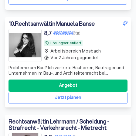
10
.
Rechtsanwältin Manuela Banse
8,7
(9)
Lösungsorientiert
local_offer
Arbeitsbereich Mosbach
place
Vor 2 Jahren gegründet
timelapse
Probleme am Bau? Ich vertrete Bauherren, Bauträger und
Unternehmen im Bau-, und Architektenrecht bei
Baumängeln, Bauverzögerungen sowie Gewährleistungs-
und Vergütungsansprüchen
Angebot
Jetzt planen
Rechtsanwältin Lehrmann / Scheidung -
Strafrecht - Verkehrsrecht - Mietrecht