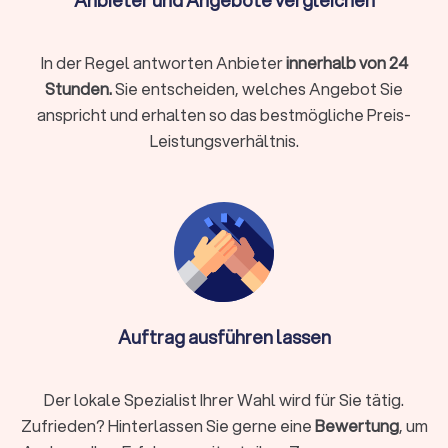
Anbieter und Angebote vergleichen
Arbeitgeber, in Familienangelegenheiten wie Scheidung und
Sorgerecht oder bei strafrechtlichen Vorwürfen: Ein
kompetenter Anwalt ist Ihr Partner in rechtlich schwierigen
In der Regel antworten Anbieter
innerhalb von 24
Momenten.
Stunden.
Sie entscheiden, welches Angebot Sie
anspricht und erhalten so das bestmögliche Preis-
Leistungsverhältnis.
So finden Sie den richtigen Rechtsanwalt
Die Auswahl des passenden Anwalts ist entscheidend für den
Erfolg Ihrer Rechtssache. Nicht jeder Anwalt passt zu jedem
Fall. Diese Schritte helfen Ihnen bei der Suche:
Rechtsgebiet identifizieren
Definieren Sie klar, welches Rechtsgebiet betroffen ist.
Arbeitsrecht, Familienrecht, Mietrecht, Strafrecht und andere
Auftrag ausführen lassen
Bereiche erfordern jeweils spezialisiertes Wissen. Ein
Fachanwalt hat zusätzliche Qualifikationen und
nachgewiesene Erfahrung in seinem Gebiet.
Der lokale Spezialist Ihrer Wahl wird für Sie tätig.
Zufrieden? Hinterlassen Sie gerne eine
Bewertung
, um