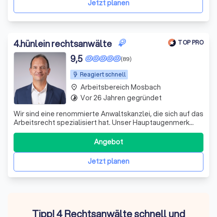
Jetzt planen
4
.
hünlein rechtsanwälte
TOP PRO
9,5
(89)
Reagiert schnell
Arbeitsbereich Mosbach
place
Vor 26 Jahren gegründet
timelapse
Wir sind eine renommierte Anwaltskanzlei, die sich auf das
Arbeitsrecht spezialisiert hat. Unser Hauptaugenmerk
liegt auf der Beendigung von Arbeitsverhältnissen,
einschließlich Kündigungen und Aufhebungsverträgen
Angebot
sowie den damit verbundenen Folgevereinbarungen
hinsichtlich Abwicklung und Abfindunge
Jetzt planen
Tipp! 4 Rechtsanwälte schnell und