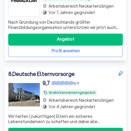
Arbeitsbereich Neckartenzlingen
place
Vor 7 Jahren gegründet
timelapse
Nach Gründung von Deutschlands größter
Finanzbildungsorganisation unterstützen wir jetzt auch
bei der Umsetzung. Bekannt aus ZDF, ARD, RTL und vielen
weiteren Medien.
Angebot
Profil ansehen
8
.
Deutsche Elternvorsorge
9,7
(67)
Gratis Kennenlerngespräch
local_offer
Arbeitsbereich Neckartenzlingen
place
Vor 4 Jahren gegründet
timelapse
Wir helfen (zukünftigen) Eltern ein sicheres
Lebensfundament zu schaffen und dabei alle
Steuervorteile zu nutzen, die dir zustehen.