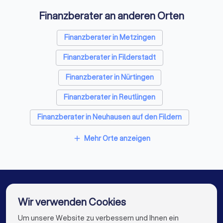
Finanzberater an anderen Orten
Finanzberater in Metzingen
Finanzberater in Filderstadt
Finanzberater in Nürtingen
Finanzberater in Reutlingen
Finanzberater in Neuhausen auf den Fildern
Finanzberater in Leinfelden-Echterdingen
Mehr Orte anzeigen
add
Finanzberater in Wendlingen am Neckar
Finanzberater in Pfullingen
Finanzberater in Ostfildern
Wir verwenden Cookies
Finanzberater in Tübingen
Finanzberater in Berlin
Um unsere Website zu verbessern und Ihnen ein
Die besten Finanzberater für Sie