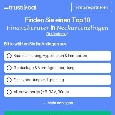
menu
Firma registrieren
Finden Sie einen Top 10
in
Finanzberater
Neckartenzlingen
Ort ändern
edit
Bitte wählen Sie Ihr Anliegen aus.
Baufinanzierung, Hypotheken & Immobilien
Geldanlage & Vermögensberatung
Finanzberatung und -planung
Altersvorsorge (z.B. BAV, Rürup)
Mehr anzeigen
add