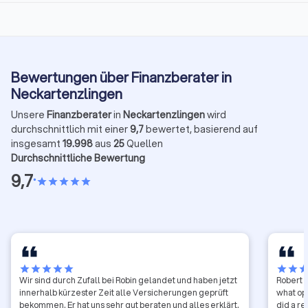
Bewertungen über Finanzberater in
Neckartenzlingen
Unsere
Finanzberater
in
Neckartenzlingen
wird
durchschnittlich mit einer
9,7
bewertet, basierend auf
insgesamt
19.998
aus
25
Quellen
Durchschnittliche Bewertung
9,7
•
star
star
star
star
star
star
star
star
star
star
star
star
sta
Wir sind durch Zufall bei Robin gelandet und haben jetzt
Robert h
innerhalb kürzester Zeit alle Versicherungen geprüft
what opt
bekommen. Er hat uns sehr gut beraten und alles erklärt.
did a re