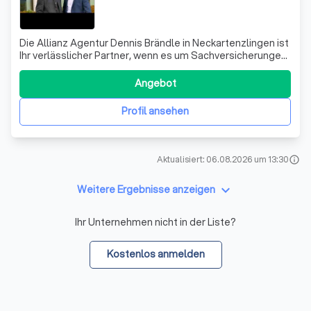
Die Allianz Agentur Dennis Brändle in Neckartenzlingen ist
Ihr verlässlicher Partner, wenn es um Sachversicherungen
geht. Wir wissen, dass das Leben unvorhersehbar ist und
bieten daher umfassenden Schutz für Ihre persönlichen
Angebot
Gegenstände. Ob KFZ-Schaden, Unfall oder eine
Verletzung bei Ihrem Haustie
Profil ansehen
Aktualisiert: 06.08.2026 um 13:30
info
keyboard_arrow_down
Weitere Ergebnisse anzeigen
Ihr Unternehmen nicht in der Liste?
Kostenlos anmelden