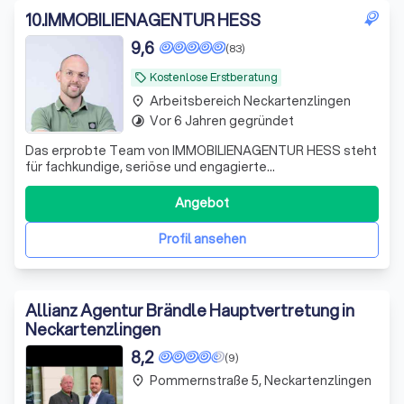
10
.
IMMOBILIENAGENTUR HESS
9,6
(83)
Kostenlose Erstberatung
local_offer
Arbeitsbereich Neckartenzlingen
place
Vor 6 Jahren gegründet
timelapse
Das erprobte Team von IMMOBILIENAGENTUR HESS steht
für fachkundige, seriöse und engagierte
Vermittlungsarbeit. Wir führen Verkäufer und Käufer,
Vermieter und Mieter zusammen - zum Wohle aller
Angebot
Beteiligten. Hinter dem Gründer, Stanley Hess, steht ein
Team aus erfahrenen und qualifizierten Immobiliene
Profil ansehen
Allianz Agentur Brändle Hauptvertretung in
Neckartenzlingen
8,2
(9)
Pommernstraße 5, Neckartenzlingen
place