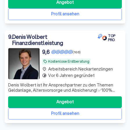
Angebot
Profil ansehen
9
.
Denis Wolbert
TOP
PRO
Finanzdienstleistung
9,6
(168)
Kostenlose Erstberatung
local_offer
Arbeitsbereich Neckartenzlingen
place
Vor 6 Jahren gegründet
timelapse
Denis Wolbert ist Ihr Ansprechpartner zu den Themen
Geldanlage, Altersvorsorge und Absicherung! ✅100%
unabhängig ✅Hohe Fachkompetenz ✅Digital & schnell
Angebot
Profil ansehen