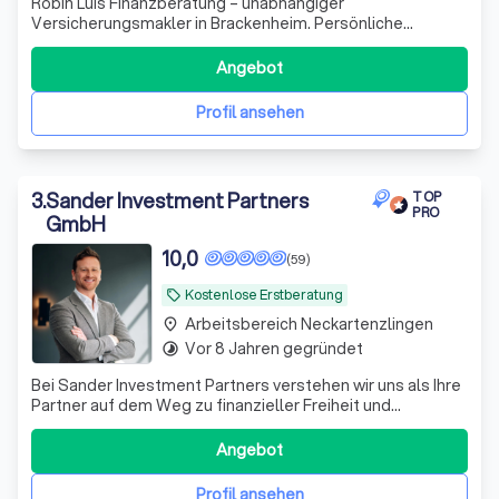
Robin Luis Finanzberatung – unabhängiger
Versicherungsmakler in Brackenheim. Persönliche
Beratung, maßgeschneiderte Lösungen und über 16 Jahre
Erfahrung für private und gewerbliche Versicherungen.
Angebot
Profil ansehen
3
.
Sander Investment Partners
TOP
PRO
GmbH
10,0
(59)
Kostenlose Erstberatung
local_offer
Arbeitsbereich Neckartenzlingen
place
Vor 8 Jahren gegründet
timelapse
Bei Sander Investment Partners verstehen wir uns als Ihre
Partner auf dem Weg zu finanzieller Freiheit und
Sicherheit. Mit über einem Jahrzehnt Erfahrung im
Investmentbereich und einem engagierten Team aus
Angebot
Experten bieten wir maßgeschneiderte Anlagestrategien,
die perfekt auf Ihre individuellen Bedü
Profil ansehen