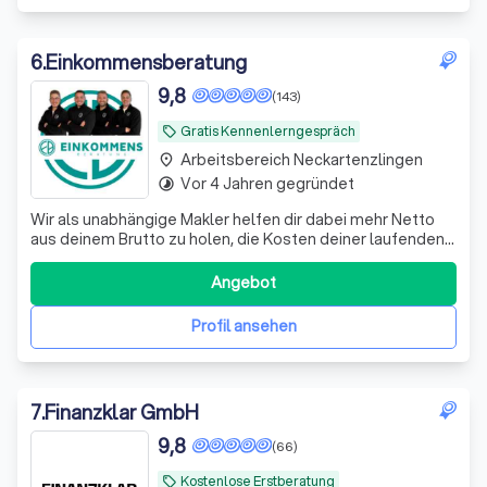
6
.
Einkommensberatung
9,8
(143)
Gratis Kennenlerngespräch
local_offer
Arbeitsbereich Neckartenzlingen
place
Vor 4 Jahren gegründet
timelapse
Wir als unabhängige Makler helfen dir dabei mehr Netto
aus deinem Brutto zu holen, die Kosten deiner laufenden
Verträge zu reduzieren und deine Rentenlücke zu
schließen.
Angebot
Profil ansehen
7
.
Finanzklar GmbH
9,8
(66)
Kostenlose Erstberatung
local_offer