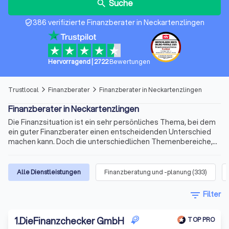
Suche
search
386 verifizierte Finanzberater in Neckartenzlingen
verified_user
Hervorragend
|
2722
Bewertungen
Trustlocal
Finanzberater
Finanzberater in Neckartenzlingen
arrow_forward_ios
arrow_forward_ios
Finanzberater in Neckartenzlingen
Die Finanzsituation ist ein sehr persönliches Thema, bei dem
ein guter Finanzberater einen entscheidenden Unterschied
machen kann. Doch die unterschiedlichen Themenbereiche,
die variablen Qualifikationen für die Beratertätigkeit und die
sich ständig ändernden Voraussetzungen machen die Suche
nach dem richtigen Berater schnell kompliziert. Wir bieten
Alle Dienstleistungen
Finanzberatung und -planung
(
333
)
Ihnen für Ihre Finanzen Experten für Versicherungen,
Immobilienfinanzierungen, Geldanlagen, Altersvorsorge und
filter_list
Filter
vieles mehr. Finden Sie jetzt mit Trustlocal den besten
Finanzberater in Neckartenzlingen und Umgebung.
1
.
DieFinanzchecker GmbH
TOP PRO