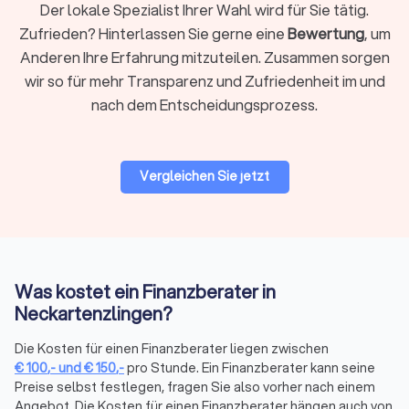
Der lokale Spezialist Ihrer Wahl wird für Sie tätig.
Zufrieden? Hinterlassen Sie gerne eine
Bewertung
, um
Unternehmensberatung & Finanzierung
Anderen Ihre Erfahrung mitzuteilen. Zusammen sorgen
Die Finanzierung von Unternehmen und Finanzfragen im
wir so für mehr Transparenz und Zufriedenheit im und
Rahmen der Unternehmensberatung ist ein anspruchsvolles
nach dem Entscheidungsprozess.
Themenfeld, bei dem ein spezialisierter Finanzberater die
einzig richtige Wahl ist. Erfahren Sie auf einen Blick, wer als
Finanzberater für Sie und Ihr Unternehmen in Frage kommt,
um auch komplexe Situationen mit dem passenden Partner
Vergleichen Sie jetzt
optimal zu meistern.
Auf Trustlocal können Sie Ihre Bedürfnisse beschreiben und
erklären, damit qualifizierte und kompetente Finanzberater in
Neckartenzlingen Ihnen maßgeschneiderte Angebote
anbieten können.
Was kostet ein Finanzberater in
Neckartenzlingen?
Finanzberatung in Neckartenzlingen:
Versicherungen, Altersvorsorge,
Die Kosten für einen Finanzberater liegen zwischen
€
100
,-
und
€
150
,-
pro Stunde. Ein Finanzberater kann seine
Vermögensplanung und mehr
Preise selbst festlegen, fragen Sie also vorher nach einem
Die komplexe Welt der Finanzen wird mit dem richtigen
Angebot. Die Kosten für einen Finanzberater hängen auch von