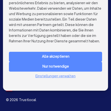
persönlicheres Erlebnis zu bieten, analysieren wir den
Finanzberater in Hamburg
Websiteverkehr. Dabei verwenden wir Daten, um Inhalte
info@trustlocal.de
und Werbung zu personalisieren sowie Funktionen für
Finanzberater in München
Finanzberater in Köln
soziale Medien bereitzustellen. Ein Teil dieser Daten
wird mit unseren Partnern geteilt. Diese können die
Finanzberater in Frankfurt am Main
Informationen mit Daten kombinieren, die Sie ihnen
bereits zur Verfügung gestellt haben oder die sie im
Finanzberater in Stuttgart
keyboard_arrow_down
FÜR PRIVATPERSONEN
Rahmen Ihrer Nutzung ihrer Dienste gesammelt haben.
Finanzberater in Düsseldorf
keyboard_arrow_down
FÜR FIRMEN
Finanzberater in Dortmund
Finanzberater in Essen
Alle akzeptieren
keyboard_arrow_down
ÜBER TRUSTLOCAL
Finanzberater in Bremen
Finanzberater in Nürnberg
Nur notwendige
LAND
Niederlande
Einstellungen verwalten
Finanzberater in Dresden
Belgien
Deutschland
Finanzberater in Hannover
Finanzberater in Leipzig
Spanien
Finanzberater in Duisburg
Finanzberater in Bochum
©
2026
Trustlocal
Finanzberater in Wuppertal