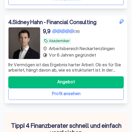
4
.
Sidney Hahn - Financial Consulting
9,9
(35)
Akademiker
local_offer
Arbeitsbereich Neckartenzlingen
place
Vor 6 Jahren gegründet
timelapse
Ihr Vermögen ist das Ergebnis harter Arbeit. Ob es für Sie
arbeitet, hängt davon ab, wie es strukturiert ist. In der
Praxis zeigen sich bei bestehenden Depots regelmäßig
dieselben Schwachstellen: – eine Zusammensetzung, die
Angebot
aus einzelnen Empfehlungen gewachsen ist statt aus
einem Plan – laufende K
Profil ansehen
Tipp! 4 Finanzberater schnell und einfach