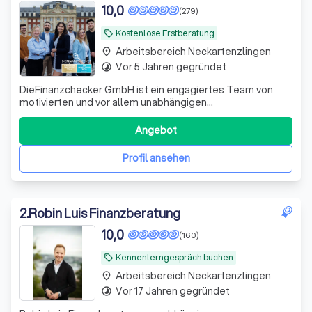
10,0
(279)
Kostenlose Erstberatung
local_offer
Arbeitsbereich Neckartenzlingen
place
Vor 5 Jahren gegründet
timelapse
DieFinanzchecker GmbH ist ein engagiertes Team von
motivierten und vor allem unabhängigen
Finanz-/Versicherungsmaklern aus dem Münsterland. Seit
2012 bieten wir unseren Kunden individuelle und
Angebot
zielorientierte Produkte an, wobei wir den Fokus auf
Transparenz und Verständlichkeit setzen. Wir sind uns
Profil ansehen
2
.
Robin Luis Finanzberatung
10,0
(160)
Kennenlerngespräch buchen
local_offer
Arbeitsbereich Neckartenzlingen
place
Vor 17 Jahren gegründet
timelapse