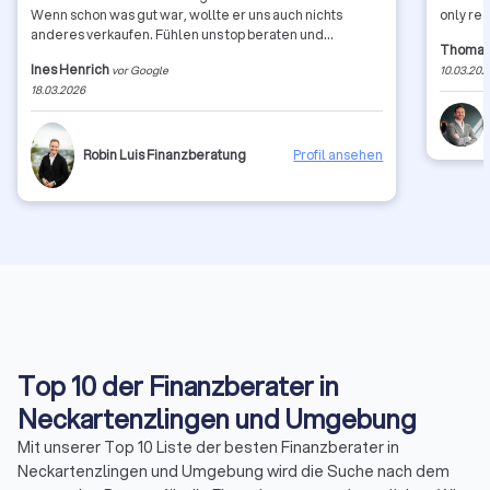
Wenn schon was gut war, wollte er uns auch nichts
only re
anderes verkaufen. Fühlen uns top beraten und
Thomas
aufgehoben. Symphatisch und ehrlich! Gefällt uns!
Ines Henrich
vor Google
10.03.202
18.03.2026
Robin Luis Finanzberatung
Profil ansehen
Top 10 der Finanzberater in
Neckartenzlingen und Umgebung
Mit unserer Top 10 Liste der besten Finanzberater in
Neckartenzlingen und Umgebung wird die Suche nach dem