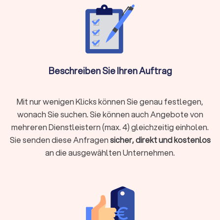
Rente & Altersvorsorge
Unternehmensberatung & Finanzierung
Versicherungen
Der Finanzberater für Versicherungen weiß durch die
Schilderung Ihrer Lebens- und Finanzsituation die besten
Beschreiben Sie Ihren Auftrag
Absicherungen zu gewährleisten. Ob
Berufsunfähigkeitsversicherung, Hausrat oder
Tierhalterhaftpflicht: Bei einem unabhängigen
Mit nur wenigen Klicks können Sie genau festlegen,
Versicherungsberater in Neckartenzlingen sind Sie in den
wonach Sie suchen. Sie können auch Angebote von
besten Händen.
mehreren Dienstleistern (max. 4) gleichzeitig einholen.
Sie senden diese Anfragen
sicher, direkt und kostenlos
an die ausgewählten Unternehmen.
Baufinanzierung, Hypotheken & Immobilien
Finanzierungen rund um Immobilienkauf, Immobilienverkauf
und deren Unterhaltung stellen schnell vor
Herausforderungen.
Experten für die Baufinanzierung
, für
Hypotheken und Immobilien allgemein helfen Ihnen, das
Beste aus Ihrer Immobiliensituation herauszuholen.