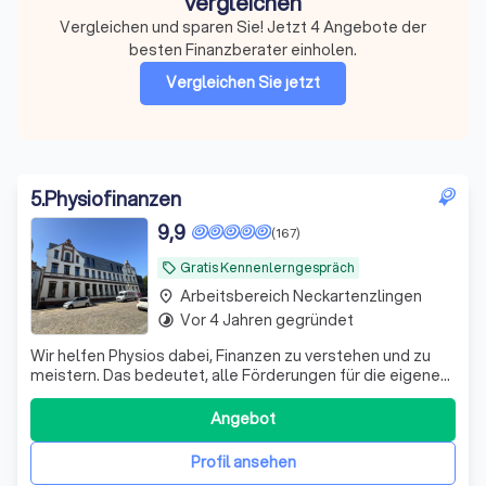
vergleichen
Vergleichen und sparen Sie! Jetzt 4 Angebote der
besten Finanzberater einholen.
Vergleichen Sie jetzt
5
.
Physiofinanzen
9,9
(167)
Gratis Kennenlerngespräch
local_offer
Arbeitsbereich Neckartenzlingen
place
Vor 4 Jahren gegründet
timelapse
Wir helfen Physios dabei, Finanzen zu verstehen und zu
meistern. Das bedeutet, alle Förderungen für die eigene
Vorsorge und Absicherung richtig zu nutzen.
Angebot
Profil ansehen