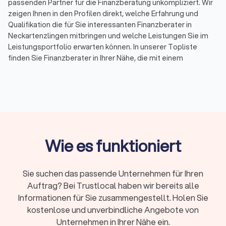
passenden Partner für die Finanzberatung unkompliziert. Wir
zeigen Ihnen in den Profilen direkt, welche Erfahrung und
Qualifikation die für Sie interessanten Finanzberater in
Neckartenzlingen mitbringen und welche Leistungen Sie im
Leistungsportfolio erwarten können. In unserer Topliste
finden Sie Finanzberater in Ihrer Nähe, die mit einem
Durchschnittsscore von 8.3 bewertet wurden. Durch echte
Kundenbewertungen erhalten Sie zudem direkt
Informationen zu gebuchten Leistungen und der
Zufriedenheit der Kunden.
Sortieren Sie unsere Topliste mit wenigen Mouseklicks, um
spezialisierte Experten für Ihr Themenfeld in der
Finanzberatung zu finden. So können Sie Spezialisten für
Wie es funktioniert
Versicherungen, für Rente & Altersvorsorge, für
Baufinanzierung, Geldanlagen & Vermögensberatung oder für
die Unternehmensberatung auf einen Blick aussuchen und die
Sie suchen das passende Unternehmen für Ihren
besten Finanzberater in Neckartenzlingen und Umgebung
Auftrag? Bei Trustlocal haben wir bereits alle
kennenlernen. Und wenn noch Fragen bleiben, stehen wir von
Informationen für Sie zusammengestellt. Holen Sie
Trustlocal Ihnen gerne zur Verfügung, indem wir
kostenlose und unverbindliche Angebote von
entsprechend Ihrer Anfrage direkt ein individuelles Angebot
Unternehmen in Ihrer Nähe ein.
erfragen. Nutzen Sie Trustlocal für die schnelle Suche nach