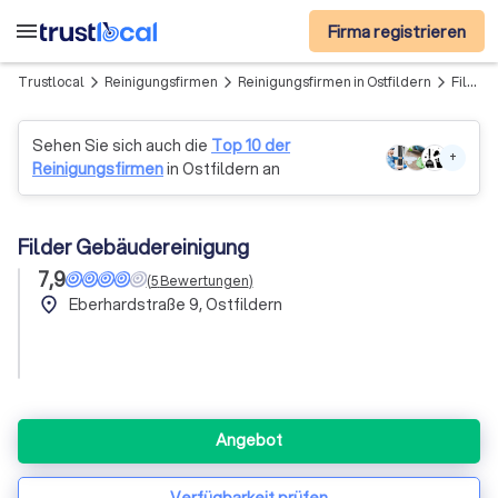
menu
Firma registrieren
Trustlocal
Reinigungsfirmen
Reinigungsfirmen in Ostfildern
Filder Gebäudereinigung
arrow_forward_ios
arrow_forward_ios
arrow_forward_ios
Sehen Sie sich auch die
Top 10 der
+
Reinigungsfirmen
in Ostfildern an
Filder Gebäudereinigung
7,9
(
5
Bewertungen
)
place
Eberhardstraße 9, Ostfildern
Angebot