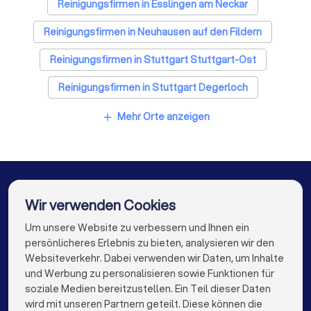
Sanitärinstallateure in Ostfildern
Reinigungsfirmen in Esslingen am Neckar
Fliesenleger in Ostfildern
Reinigungsfirmen in Neuhausen auf den Fildern
Fensterbauer in Ostfildern
Reinigungsfirmen in Stuttgart Stuttgart-Ost
Bodenleger in Ostfildern
Reinigungsfirmen in Stuttgart Degerloch
Reinigungsfirmen in Stuttgart
Mehr Orte anzeigen
add
Reinigungsfirmen in Leinfelden-Echterdingen
Reinigungsfirmen in Stuttgart Stuttgart-Süd
Reinigungsfirmen in Filderstadt
Wir verwenden Cookies
Reinigungsfirmen in Stuttgart Stuttgart-West
Um unsere Website zu verbessern und Ihnen ein
Die besten Unternehmen für Sie
persönlicheres Erlebnis zu bieten, analysieren wir den
Reinigungsfirmen in Berlin
Websiteverkehr. Dabei verwenden wir Daten, um Inhalte
info@trustlocal.de
und Werbung zu personalisieren sowie Funktionen für
Reinigungsfirmen in Hamburg
soziale Medien bereitzustellen. Ein Teil dieser Daten
wird mit unseren Partnern geteilt. Diese können die
Reinigungsfirmen in München