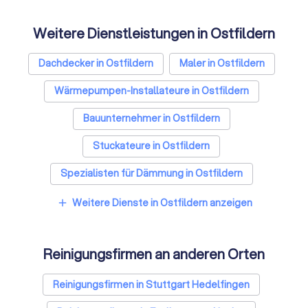
Weitere Dienstleistungen in Ostfildern
Dachdecker in Ostfildern
Maler in Ostfildern
Wärmepumpen-Installateure in Ostfildern
Bauunternehmer in Ostfildern
Stuckateure in Ostfildern
Spezialisten für Dämmung in Ostfildern
Umzugsunternehmen in Ostfildern
Weitere Dienste in Ostfildern anzeigen
add
Kammerjäger in Ostfildern
Reinigungsfirmen an anderen Orten
Sicherheitstechniker in Ostfildern
Trockenbauer in Ostfildern
Reinigungsfirmen in Stuttgart Hedelfingen