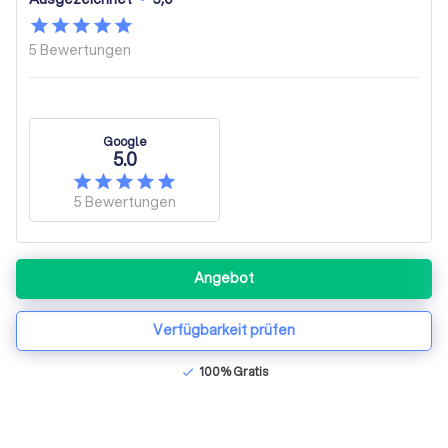
5
Bewertungen
Google
5.0
5
Bewertungen
Angebot
Verfügbarkeit prüfen
100% Gratis
check