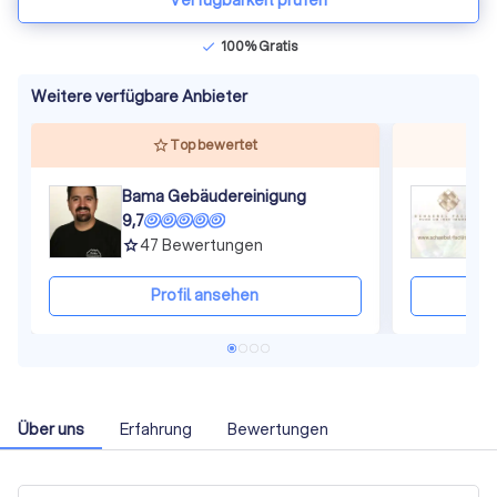
Verfügbarkeit prüfen
100% Gratis
check
Weitere verfügbare Anbieter
Top bewertet
Bama Gebäudereinigung
S
9,7
9
47
Bewertungen
grade
gra
Profil ansehen
Über uns
Erfahrung
Bewertungen