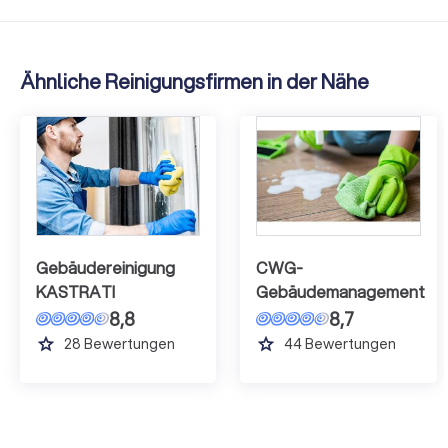
Ähnliche Reinigungsfirmen in der Nähe
Gebäudereinigung
CWG-
KASTRATI
Gebäudemanagement
8,8
8,7
grade
grade
28
Bewertungen
44
Bewertungen